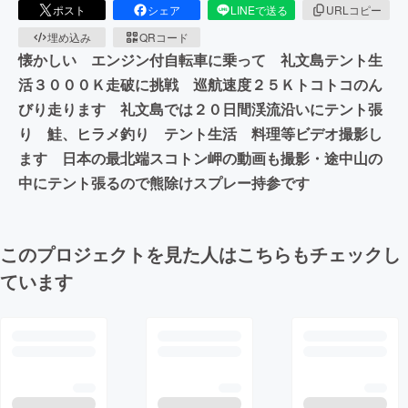
ポスト
シェア
LINEで送る
URLコピー
埋め込み
QRコード
懐かしい エンジン付自転車に乗って 礼文島テント生
活３０００Ｋ走破に挑戦 巡航速度２５Ｋトコトコのん
びり走ります 礼文島では２０日間渓流沿いにテント張
り 鮭、ヒラメ釣り テント生活 料理等ビデオ撮影し
ます 日本の最北端スコトン岬の動画も撮影・途中山の
中にテント張るので熊除けスプレー持参です
このプロジェクトを見た人はこちらもチェックし
ています