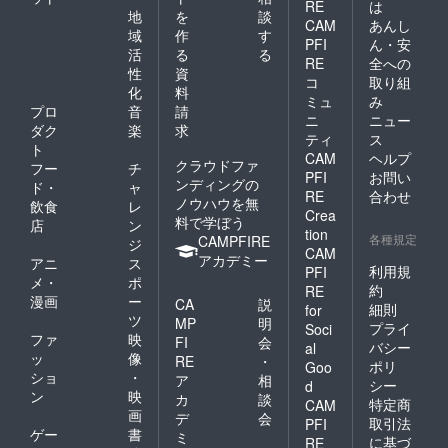
RE
は
地
を
談
CAM
あんし
域
作
す
PFI
ん・安
活
る
る
RE
全への
性
資
コ
取り組
化
料
ミュ
み
プロ
音
請
ニ
ニュー
ダク
楽
求
ティ
ス
ト
CAM
ヘルプ
クラウドファ
フー
チ
PFI
お問い
ンディングの
ド・
ャ
RE
合わせ
ノウハウを無
飲食
レ
Crea
料で学ぼう
店
ン
tion
各種規定
CAMPFIRE
ジ
CAM
アカデミー
アニ
ス
利用規
PFI
メ・
ポ
約
RE
漫画
ー
CA
説
細則
for
ツ
MP
明
プライ
Soci
ファ
映
FI
会
バシー
al
ッ
像
RE
・
ポリ
Goo
ショ
・
ア
相
シー
d
ン
映
カ
談
特定商
CAM
画
デ
会
取引法
PFI
ゲー
書
ミ
に基づ
RE