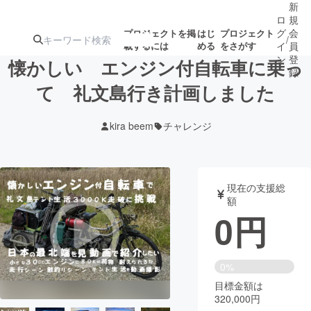
新
ロ
規
グ
会
プロジェクトを掲
はじ
プロジェクト
/
載するには
める
をさがす
イ
員
ン
登
懐かしい エンジン付自転車に乗っ
録
て 礼文島行き計画しました
人気のプロ
注目のリ
注目の新着プロ
募集終了が近いプ
もうすぐ公開
kira beem
チャレンジ
ジェクト
ターン
ジェクト
ロジェクト
されます
アート・写真
音楽
現在の支援総
額
0
円
テクノロジー・ガジェット
ゲーム・サ
映像・映画
書籍・雑誌
0%
目標金額は
320,000円
ビジネス・起業
チャレンジ