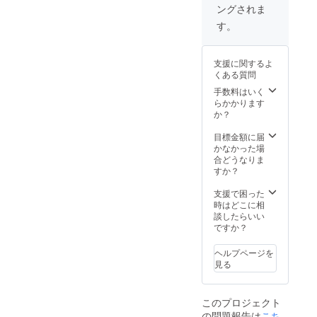
ングされま
走行
シー
す。
ン 黄
昏のカ
ニ釣り
支援に関するよ
他 失
くある質問
敗編
等 全
手数料はいく
６章に
らかかります
分けて
か？
流れま
す カ
目標金額に届
ニ釣り
かなかった場
の参考
合どうなりま
になり
すか？
ます
３，各
支援で困った
部品の
時はどこに相
拡大連
談したらいい
結作動
ですか？
など主
な部品
ヘルプページを
解説付
見る
きのＤ
ＶＤが
付きま
このプロジェクト
す
の問題報告は
こち