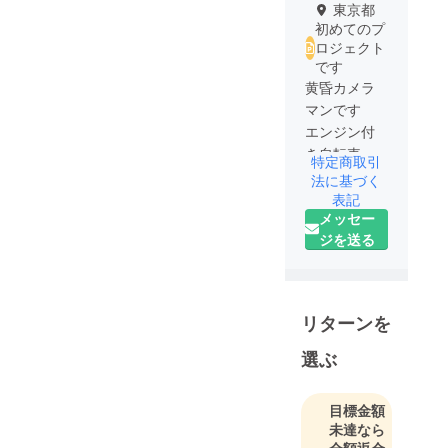
東京都
初めてのプ
ロジェクト
です
黄昏カメラ
マンです
エンジン付
き自転車に
特定商取引
ミニリヤ
法に基づく
カー牽引し
表記
メッセー
テント生活
ジを送る
しながら
編集用映像
をロケ撮影
していま
リターンを
す まだま
だ挑戦する
選ぶ
シニアです
目標金額
未達なら
全額返金