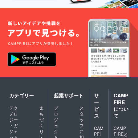
カテゴリー
起案サポート
サ
CAMP
ー
FIRE
テク
ま
プ
ス
ビ
につい
ノロ
ち
ロ
タ
ス
て
ジー
づ
ジ
ッ
・ガ
く
ェ
フ
CAM
CAMP
ジェ
り
ク
に
PFI
FIREと
ット
・
ト
相