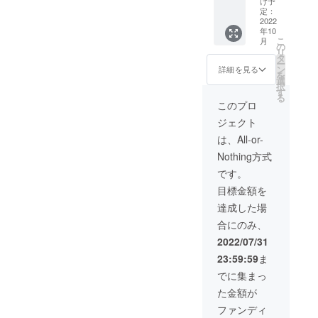
け予
ＤＶ
２，エ
定：
Ｄ エ
2022
ンジン
年10
ンジン
付自転
こ
月
付自転
車でカ
の
リ
車の走
ニ釣り
タ
ー
行シー
に行く
ン
詳細を見る
を
ン カ
２時間
選
択
フェ
ＤＶＤ
す
る
リー航
黄昏の
このプロ
海 釣
カニ釣
ジェクト
り テ
り他
ント生
全６章
は、All-or-
活 料
に分け
Nothing方式
理風景
て映像
が入り
が流れ
です。
ます
ます
目標金額を
２，エ
カニ釣
ンジン
りの参
達成した場
付自転
考にな
合にのみ、
車でカ
ります
ニ釣り
2022/07/31
に行く
23:59:59
ま
２時間
のＤＶ
でに集まっ
Ｄ エ
た金額が
ンジン
付き自
ファンディ
転車の