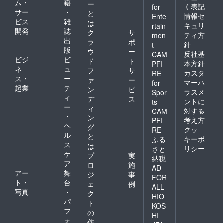
ム・
籍
ー
く表記
for
サー
・
と
情報セ
Ente
ビス
雑
は
キュリ
rtain
開発
誌
ク
サ
ティ方
men
出
ラ
ポ
針
t
版
ウ
ー
反社基
CAM
ビジ
ビ
ド
ト
本方針
PFI
ネ
ュ
フ
サ
カスタ
RE
ス・
ー
ァ
ー
マーハ
for
起業
テ
ン
ビ
ラスメ
Spor
ィ
デ
ス
ントに
ts
ー
ィ
対する
CAM
・
ン
考え方
PFI
ヘ
グ
クッ
RE
ル
と
キーポ
ふる
ス
は
リシー
さと
ケ
プ
実
納税
ア
ロ
施
AD
アー
舞
ジ
事
FOR
ト・
台
ェ
例
ALL
写真
・
ク
HIO
パ
ト
KOS
フ
の
HI
ォ
作