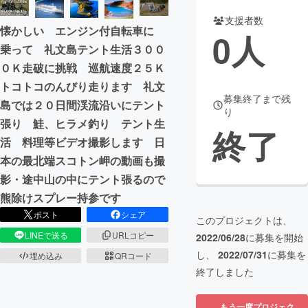
支援者数
まちづくり・地域活性化
懐かしい エンジン付自転車に
0
人
乗って 礼文島テント生活３００
０Ｋ走破に挑戦 巡航速度２５Ｋ
CAMPFIRE for Social Good
CAMPFIRE Creation
トコトコのんびり走ります 礼文
CAMPFIREふるさと納税
machi-ya
コミュニティ
募集終了まで残
島では２０日間渓流沿いにテント
り
張り 鮭、ヒラメ釣り テント生
終了
活 料理等ビデオ撮影します 日
本の最北端スコトン岬の動画も撮
影・途中山の中にテント張るので
熊除けスプレー持参です
ポスト
シェア
このプロジェクトは、
LINEで送る
URLコピー
2022/06/28
に募集を開始
し、
2022/07/31
に募集を
埋め込み
QRコード
終了しました
もう一度プロジェク