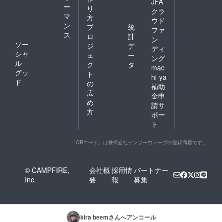
JFA
ー
り
クラ
マ
方
ウド
ン
プ
統
ファ
ス
ロ
計
ン
ソー
ジ
デ
ディ
シャ
ェ
ー
ング
ル
ク
タ
mac
グッ
ト
hi-ya
ド
の
補助
広
金申
め
請サ
方
ポー
ト
「QRコード」は株式会社デンソーウェーブの登録商標です。
© CAMPFIRE,
会社概
採用情
パートナー
Inc.
要
報
募集
kira beem
さんへアンコール