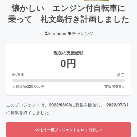
懐かしい エンジン付自転車に
乗って 礼文島行き計画しました
kira beem
チャレンジ
現在の支援総額
0
円
終了
0
%達成
目標金額
320,000
円
支援者数
0
人
このプロジェクトは、
2022/06/28
に募集を開始し、
2022/07/31
に募集を終了しました
もう一度プロジェクトをやってほしい