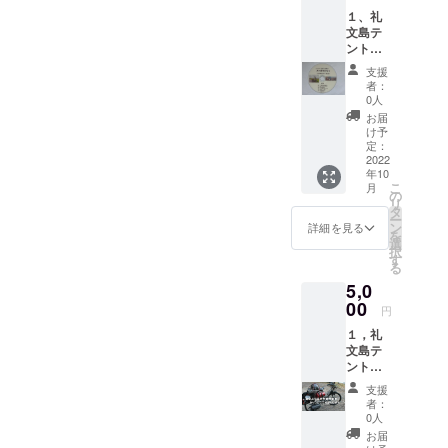
り テ
１、礼
ント生
文島テ
活 料
ント生
理風
活３０
景 テ
支援
００Ｋ
ント生
者：
の旅
活の
0人
２時間
参考
お届
ＤＶＤ
シーン
け予
エンジ
をＤＶ
定：
ン付き
2022
Ｄに納
年10
自転車
めます
こ
月
の走行
の
リ
シー
タ
ー
ン カ
ン
詳細を見る
を
フェ
選
択
リー航
す
る
海 釣
5,0
り テ
ント生
00
円
活 料
１，礼
理風景
文島テ
が流れ
ント生
ます
活
支援
３、０
者：
００Ｋ
0人
の旅２
お届
時間の