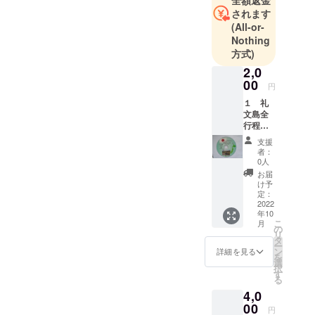
されます
(All-or-
Nothing
方式)
2,0
00
円
１ 礼
文島全
行程３
０００
支援
Ｋの
者：
旅 全
0人
行程２
お届
時間の
け予
ＤＶＤ
定：
エン
2022
年10
ジン付
こ
月
き自転
の
リ
車の走
タ
ー
行シー
ン
詳細を見る
を
ンカー
選
択
フェ
す
る
リー航
4,0
海
釣
00
円