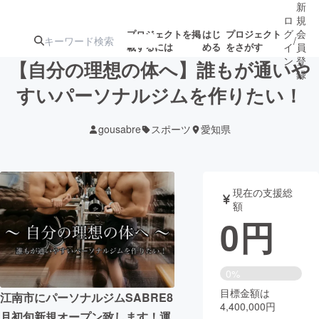
新
ロ
規
グ
会
プロジェクトを掲
はじ
プロジェクト
/
載するには
める
をさがす
イ
員
ン
登
【自分の理想の体へ】誰もが通いや
録
すいパーソナルジムを作りたい！
人気のプロ
注目のリ
注目の新着プロ
募集終了が近いプ
もうすぐ公開
gousabre
スポーツ
愛知県
ジェクト
ターン
ジェクト
ロジェクト
されます
アート・写真
音楽
現在の支援総
額
0
円
テクノロジー・ガジェット
ゲーム・サ
映像・映画
書籍・雑誌
0%
目標金額は
江南市にパーソナルジムSABRE8
4,400,000円
ビジネス・起業
チャレンジ
月初旬新規オープン致します！運