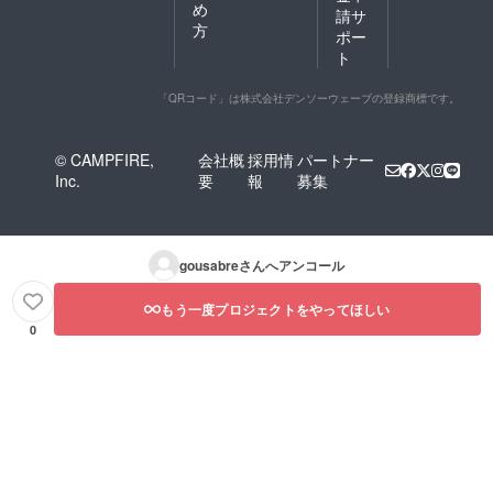
め
請サ
方
ポー
ト
「QRコード」は株式会社デンソーウェーブの登録商標です。
© CAMPFIRE,
会社概
採用情
パートナー
Inc.
要
報
募集
gousabre
さんへアンコール
もう一度プロジェクトをやってほしい
0