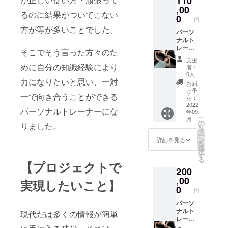
110
たします。 記載
,00
がない場合は、
るのに結果がついてこない
0
キャンプファイ
円
ヤーに記載され
方が等が多いことでした。
パーソ
ている名前を使
ナルト
用いたします。
レーニ
掲載期間 2022
そこでそう言った方々のた
ング・1
年10月1日〜
支援
回50
めに自分の知識経験により
2023年10月1日
者：
分・週2
0人
力になりたいと思い、一対
回の
お届
２ヶ月
け予
一で向き合うことができる
間ご利
定：
用でき
2022
パーソナルトレーナーにな
年09
ます。
こ
月
場所は
の
りました。
リ
愛知県
タ
ー
江南市
ン
詳細を見る
を
です。
選
択
感謝の
す
る
気持ち
【プロジェクトで
200
を込め
たお礼
,00
実現したいこと】
のメー
0
円
ルを送
らさせ
パーソ
て頂き
ナルト
現代だは多くの情報が簡単
ます。
レーニ
有効期
ング・1