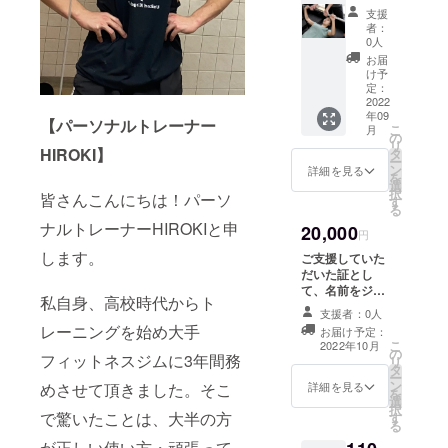
レー
有効期
支援
ナーと
限
者：
一緒に
2022年
0人
トレー
9月1
お届
ニング
日〜
け予
しま
2023年
定：
しょ
2022
9月1日
年09
う！ 有
【パーソナルトレーナー
こ
月
効期限
の
リ
2022年
HIROKI】
タ
ー
9月1
ン
詳細を見る
を
日〜
選
択
皆さんこんにちは！パーソ
2023年
す
る
9月1日
ナルトレーナーHIROKIと申
20,000
円
します。
ご支援していた
だいた証とし
て、名前をジム
私自身、高校時代からト
内の壁紙に文字
支援者：0人
のみを掲載いた
レーニングを始め大手
お届け予定：
します。 文字の
こ
2022年10月
の
大きさは2号で
フィットネスジムに3年間務
リ
タ
す。 場所は愛知
ー
ン
県江南市ジム内
詳細を見る
めさせて頂きました。そこ
を
選
です。 掲載を希
択
で驚いたことは、大半の方
す
望する名前を備
る
考欄にお願いい
が正しい使い方・頑張って