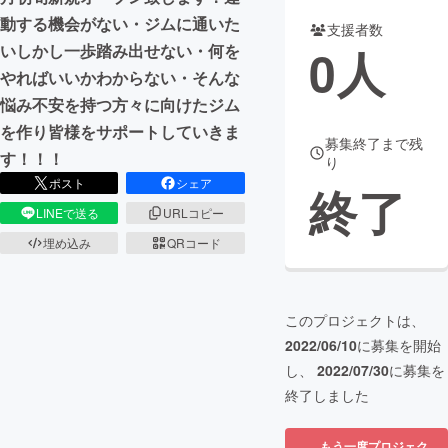
動する機会がない・ジムに通いた
支援者数
まちづくり・地域活性化
0
人
いしかし一歩踏み出せない・何を
やればいいかわからない・そんな
CAMPFIRE for Social Good
CAMPFIRE Creation
悩み不安を持つ方々に向けたジム
CAMPFIREふるさと納税
machi-ya
コミュニティ
を作り皆様をサポートしていきま
募集終了まで残
す！！！
り
ポスト
シェア
終了
LINEで送る
URLコピー
埋め込み
QRコード
このプロジェクトは、
2022/06/10
に募集を開始
し、
2022/07/30
に募集を
終了しました
もう一度プロジェク