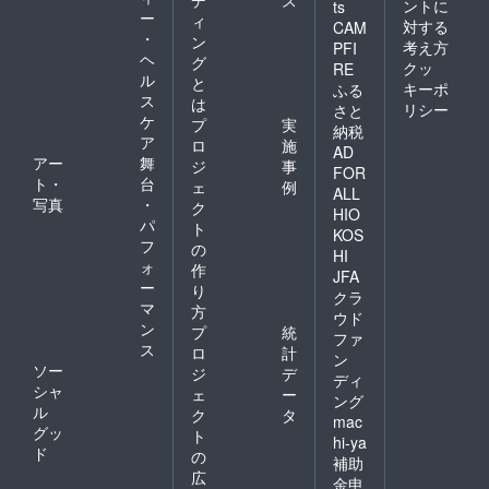
デ
ス
ントに
ts
ー
ィ
対する
CAM
・
ン
考え方
PFI
ヘ
グ
クッ
RE
ル
と
キーポ
ふる
ス
は
リシー
さと
ケ
プ
実
納税
ア
ロ
施
AD
アー
舞
ジ
事
FOR
ト・
台
ェ
例
ALL
写真
・
ク
HIO
パ
ト
KOS
フ
の
HI
ォ
作
JFA
ー
り
クラ
マ
方
ウド
ン
プ
統
ファ
ス
ロ
計
ン
ソー
ジ
デ
ディ
シャ
ェ
ー
ング
ル
ク
タ
mac
グッ
ト
hi-ya
ド
の
補助
広
金申