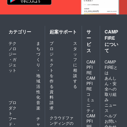
カテゴリー
起案サポート
サ
CAMP
ー
FIRE
テク
ま
プ
ス
ビ
につい
ノロ
ち
ロ
タ
ス
て
ジー
づ
ジ
ッ
・ガ
く
ェ
フ
CAM
CAMP
ジェ
り
ク
に
PFI
FIREと
ット
・
ト
相
RE
は
地
を
談
CAM
あんし
域
作
す
PFI
ん・安
活
る
る
RE
全への
性
資
コ
取り組
化
料
ミュ
み
プロ
音
請
ニ
ニュー
ダク
楽
求
ティ
ス
ト
CAM
ヘルプ
クラウドファ
フー
チ
PFI
お問い
ンディングの
ド・
ャ
RE
合わせ