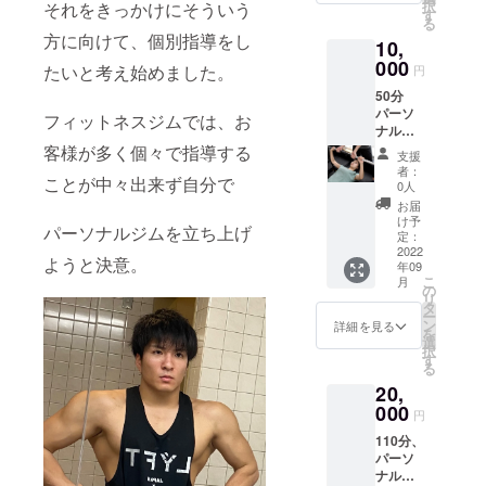
択
それをきっかけにそういう
メール
す
る
を送ら
方に向けて、個別指導をし
10,
させて
頂きま
000
たいと考え始めました。
円
す。 有
50分
効期
パーソ
限
フィットネスジムでは、お
ナルト
2022年
レーニ
客様が多く個々で指導する
9月1
支援
ング1
日〜
者：
ことが中々出来ず自分で
回。 食
2023年
0人
事アド
9月1日
お届
バイス
け予
パーソナルジムを立ち上げ
を行い
定：
ます。
2022
ようと決意。
年09
場所は
こ
月
愛知県
の
リ
江南市
タ
ー
です。
ン
詳細を見る
を
感謝の
選
択
気持ち
す
る
を込め
20,
たお礼
のメー
000
円
ルを送
110分、
らさせ
パーソ
て頂き
ナルト
ます。