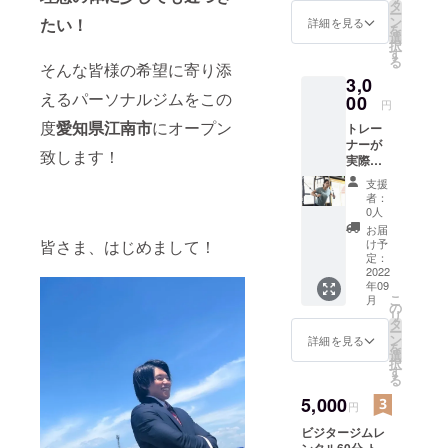
タ
ー
ン
たい！
詳細を見る
を
選
択
す
る
そんな皆様の希望に寄り添
3,0
えるパーソナルジムをこの
00
円
度
愛知県江南市
にオープン
トレー
ナーが
致します！
実際に
行って
支援
いるト
者：
レーニ
0人
ングを
お届
胸、背
皆さま、はじめまして！
け予
中、肩
定：
足、腕
2022
年09
のどれ
こ
月
か気に
の
リ
なる1部
タ
ー
位を
ン
詳細を見る
を
メール
選
択
にて送
す
る
りま
す。 ご
5,000
円
希望の
ビジタージムレ
部位を