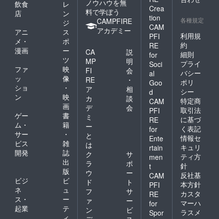
ノウハウを無
飲食
レ
Crea
料で学ぼう
店
ン
tion
各種規定
CAMPFIRE
ジ
CAM
アカデミー
アニ
ス
利用規
PFI
メ・
ポ
約
RE
漫画
ー
CA
説
細則
for
ツ
MP
明
プライ
Soci
ファ
映
FI
会
バシー
al
ッ
像
RE
・
ポリ
Goo
ショ
・
ア
相
シー
d
ン
映
カ
談
特定商
CAM
画
デ
会
取引法
PFI
ゲー
書
ミ
に基づ
RE
ム・
籍
ー
く表記
for
サー
・
と
情報セ
Ente
ビス
雑
は
キュリ
rtain
開発
誌
ク
サ
ティ方
men
出
ラ
ポ
針
t
版
ウ
ー
反社基
CAM
ビジ
ビ
ド
ト
本方針
PFI
ネ
ュ
フ
サ
カスタ
RE
ス・
ー
ァ
ー
マーハ
for
起業
テ
ン
ビ
ラスメ
Spor
ィ