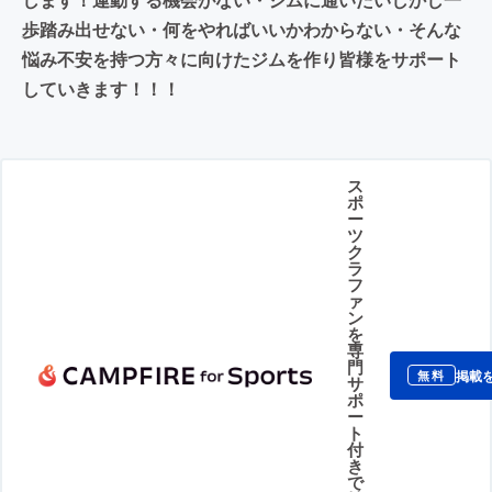
歩踏み出せない・何をやればいいかわからない・そんな
悩み不安を持つ方々に向けたジムを作り皆様をサポート
していきます！！！
ス
ポ
ー
ツ
ク
ラ
フ
ァ
ン
を
専
門
掲載
無料
サ
ポ
ー
ト
付
き
で