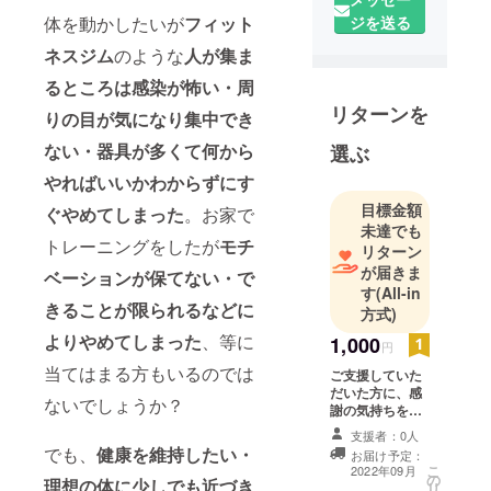
体を動かしたいが
フィット
ジを送る
ネスジム
のような
人が集ま
るところは感染が怖い・周
リターンを
りの目が気になり集中でき
ない・器具が多くて何から
選ぶ
やればいいかわからずにす
目標金額
ぐやめてしまった
。お家で
未達でも
トレーニングをしたが
モチ
リターン
が届きま
ベーションが保てない・で
す
(All-in
きることが限られるなどに
方式)
よりやめてしまった
、等に
1,000
円
当てはまる方もいるのでは
ご支援していた
だいた方に、感
ないでしょうか？
謝の気持ちを精
一杯込めたお礼
支援者：0人
のメールを送ら
でも、
健康を維持したい・
お届け予定：
せていただきま
こ
2022年09月
の
す。
理想の体に少しでも近づき
リ