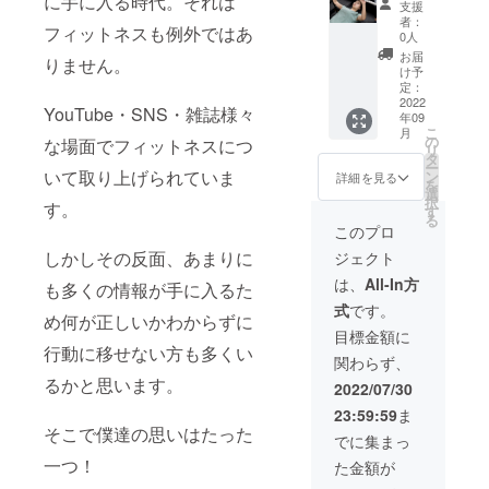
に手に入る時代。それは
支援
限2022
回50
者：
フィットネスも例外ではあ
年9月1
分・週2
0人
日〜
回・
お届
りません。
2023年
４ヶ月
け予
9月1日
ご利用
定：
できま
2022
YouTube・SNS・雑誌様々
年09
す。 場
こ
月
所は愛
の
な場面でフィットネスにつ
リ
知県江
タ
ー
南市で
いて取り上げられていま
ン
詳細を見る
を
す。 感
選
択
す。
謝の気
す
る
持ちを
このプロ
込めた
しかしその反面、あまりに
ジェクト
お礼の
メール
は、
All-In方
も多くの情報が手に入るた
を送ら
式
です。
させて
め何が正しいかわからずに
いただ
目標金額に
きま
行動に移せない方も多くい
関わらず、
す。 有
るかと思います。
効期
2022/07/30
限
23:59:59
ま
2022年
そこで僕達の思いはたった
9月1
でに集まっ
日〜
一つ！
た金額が
2023年
9月1日