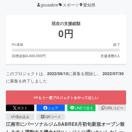
gousabre
スポーツ
愛知県
現在の支援総額
0
円
終了
0
%達成
目標金額
4,400,000
円
支援者数
0
人
このプロジェクトは、
2022/06/10
に募集を開始し、
2022/07/30
に募集を終了しました
もう一度プロジェクトをやってほしい
ポスト
シェア
LINEで送る
URLコピー
埋め込み
QRコード
江南市にパーソナルジムSABRE8月初旬新規オープン致
します！運動する機会がない・ジムに通いたいしかし一