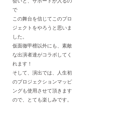
会いと、サポートが入るの
必ず記
ロール
載して
へ「お
で
くださ
名前掲
い。文
載」
この舞台を信じてこのプロ
字のみ
（ご希
の掲載
望のお
ジェクトをやろうと思いま
です。
名前で
した。
◆感謝
ご参加
のお手
いただ
仮面徹甲檀以外にも、素敵
紙
けま
す） ※
な出演者達がコラボしてく
当日、
舞台上
れます！
のスク
リーン
そして、演出では、人生初
にて掲
のプロジェクションマッピ
載 ★掲
載希望
ングも使用させて頂きます
名を
「備考
ので、とても楽しみです。
欄」に
必ず記
載して
くださ
い。文
字のみ
の掲載
です。