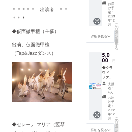
のみ有
載して
お届
効） ※
くださ
け予
＊＊＊＊＊ 出演者 ＊＊
オンラ
い。文
定：
イン配
2023
字のみ
＊＊＊
年12
信は、
の掲載
こ
月
YouTub
です。
の
リ
e LIVE
◆仮面徹甲檀（主催）
タ
ー
予定 ◆
ン
詳細を見る
を
感謝の
選
択
出演、仮面徹甲檀
お手紙
す
る
（Tap&Jazzダンス）
5,0
00
円
◆クラ
ウド
ファン
ディン
支援
グ限定T
者：
シャツ
4人
(長袖)
お届
色◇ブ
け予
ルー
定：
（色指
2022
年12
定はで
こ
月
きませ
の
リ
◆セレーナ マリア（竪琴
ん） サ
タ
ー
イズ展
ン
詳細を見る