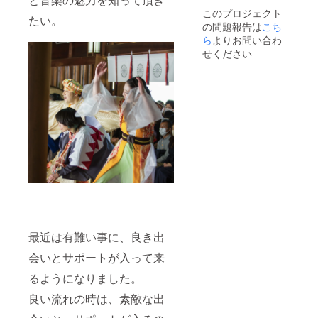
徹甲檀
にてサ
このプロジェクト
のもの
イズを
たい。
の問題報告は
こち
です。
お選び
◆公演
くださ
ら
よりお問い合わ
最後に
い。 ◆
せください
流れる
作品
エンド
DVD ※
ロール
お届け
へ「お
は2023
名前掲
年3月以
載」
降とな
（ご希
りま
望のお
す。
名前で
（ギガ
ご参加
ファイ
いただ
ル便で
けま
お届
す） ※
け） ※
当日、
作品の
舞台上
著作権
のスク
は仮面
最近は有難い事に、良き出
リーン
徹甲檀
にて掲
のもの
会いとサポートが入って来
載 ★掲
です。
載希望
◆公演
るようになりました。
名を
最後に
良い流れの時は、素敵な出
「備考
流れる
欄」に
エンド