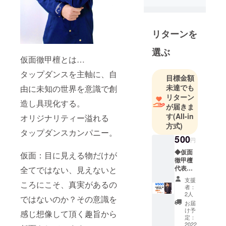
スカンパ
ニーの名門
Manhattan
リターンを
Tap
選ぶ
Companyの
仮面徹甲檀とは…
オーディ
タップダンスを主軸に、自
ションに100
目標金額
未達でも
名以上のダ
由に未知の世界を意識で創
リターン
ンサーから
造し具現化する。
が届きま
選出され所
す
(All-in
オリジナリティー溢れる
属。プロダ
方式)
タップダンスカンパニー。
ンサーとし
500
円
て数々の舞
◆仮面
台に出演。
仮面：目に見える物だけが
徹甲檀
1998年 世界
代表・
全てではない、見えないと
最大級の観
佐々木
支援
ころにこそ、真実があるの
義幸か
劇ホール
者：
ら【感
2人
ではないのか？その意識を
Radio City
謝の
お届
メー
Music Hallに
け予
感じ想像して頂く趣旨から
ル】
定：
てアメリカ
2022