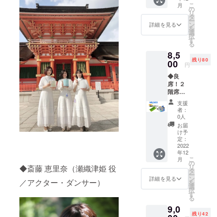
徹甲檀
こ
月
紙
のもの
の
リ
です。
タ
ー
ン
詳細を見る
を
選
択
す
る
8,5
残り80
00
円
◆良
席！２
階席チ
ケット※
支援
先着順
者：
（12/11
0人
(日) 当
お届
日のみ
け予
有効）
定：
◆作品
2022
年12
DVD ※
こ
月
お届け
の
リ
◆斎藤 恵里奈（瀬織津姫 役
は2023
タ
ー
年3月以
ン
詳細を見る
／アクター・ダンサー）
を
降とな
選
択
りま
す
る
す。 ※
9,0
作品の
残り42
著作権