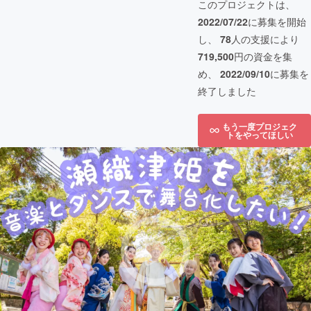
このプロジェクトは、
2022/07/22
に募集を開始
し、
78
人の支援により
719,500
円の資金を集
め、
2022/09/10
に募集を
終了しました
もう一度プロジェク
トをやってほしい