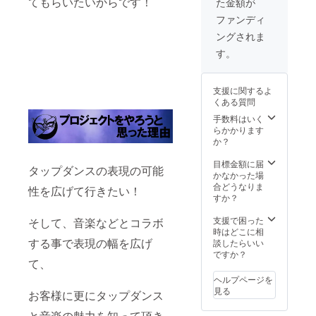
てもらいたいからです！
た金額が
ス
ンは画
（ご希
LL/3Lサ
像を参
望のお
ファンディ
イズ相
照くだ
名前で
ングされま
当） メ
さい ~
ご参加
ンズ3L
サイズ
いただ
す。
※オプ
詳細~
けま
ション
メンズ
す） ※
にてサ
M（レ
当日、
支援に関するよ
イズを
ディー
舞台上
くある質問
お選び
ス M/ L
のスク
くださ
サイズ
リーン
手数料はいく
い。 ◆
相当）
にて掲
らかかります
作品
メンズ
載 ★掲
か？
データ
L（レ
載希望
※お届け
ディー
名を
目標金額に届
タップダンスの表現の可能
は2023
ス L/LL
「備考
かなかった場
年3月以
サイズ
欄」に
合どうなりま
性を広げて行きたい！
降とな
相当）
必ず記
すか？
りま
メンズ
載して
す。
LL（レ
くださ
支援で困った
そして、音楽などとコラボ
（ギガ
ディー
い。文
時はどこに相
ファイ
ス
する事で表現の幅を広げ
字のみ
談したらいい
ル便で
LL/3Lサ
の掲載
ですか？
て、
お届
イズ相
です。
け） ※
当） メ
◆感謝
ヘルプページを
作品の
ンズ3L
のお手
見る
お客様に更にタップダンス
著作権
※オプ
紙
は仮面
ション
と音楽の魅力を知って頂き