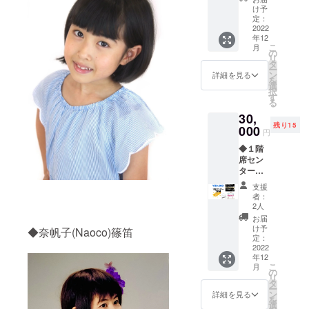
日のみ
（色指
け予
有効）
定はで
定：
◆作品
2022
きませ
年12
DVD ※
ん） サ
こ
月
お届け
イズ展
の
リ
は2023
開
タ
ー
年3月以
◇M/L/L
ン
詳細を見る
を
降とな
L/3L（
選
択
りま
全てメ
す
る
す。 ※
ンズサ
30,
作品の
イズ）
残り15
著作権
000
※デザイ
円
は仮面
ンは画
◆１階
徹甲檀
像を参
席セン
のもの
照くだ
ター３
です。
さい ~
列目チ
サイズ
支援
ケット
詳細~
者：
（12/11
メンズ
2人
(日) 当
M（レ
お届
日のみ
ディー
け予
◆奈帆子(Naoco)篠笛
有効）
定：
ス M/ L
◆クラ
2022
サイズ
年12
ウド
相当）
こ
月
ファン
の
メンズ
リ
ディン
タ
L（レ
ー
グ限定T
ン
ディー
詳細を見る
を
シャツ
選
ス L/LL