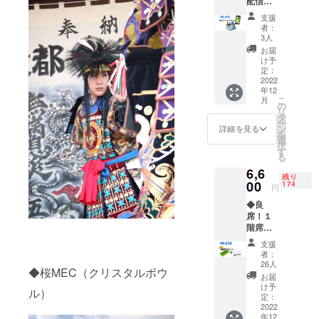
配信用
ス
チケッ
LL/3Lサ
支援
ト
イズ相
者：
（12/11
当） メ
3人
のみ有
ンズ3L
お届
効） ※
※オプ
け予
オンラ
定：
ション
イン配
2022
にてサ
年12
信は、
イズを
こ
月
YouTub
の
お選び
リ
e LIVE
タ
くださ
ー
予定 ◆
ン
い。
詳細を見る
を
作品
選
択
データ
す
る
※お届け
6,6
は2023
残り
年3月以
00
174
円
降とな
◆良
りま
席！１
す。
階席チ
（ギガ
ケット※
ファイ
支援
先着順
ル便で
者：
（12/11
お届
26人
◆桜MEC（クリスタルボウ
(日) 当
け） ※
お届
日のみ
作品の
け予
ル）
有効）
著作権
定：
◆感謝
2022
は仮面
年12
のお手