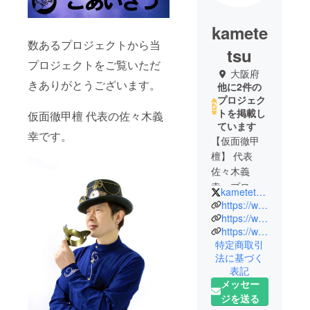
kamete
数あるプロジェクトから当
tsu
プロジェクトをご覧いただ
大阪府
きありがとうございます。
他に2件の
プロジェク
トを掲載し
仮面徹甲檀 代表の佐々木義
ています
幸です。
【仮面徹甲
檀】 代表
佐々木義
幸 プロ
kametetsu_333
フィール
https://www.handshakee.com/kametetsu_333
https://www.kametetsu.com
https://www.youtube.com/channel/UC31zfPBb6rNuEgFyYR870dA
1996年
特定商取引
ニューヨー
法に基づく
クへ渡米
表記
1997年 OPT
メッセー
を取得
ジを送る
タップダン