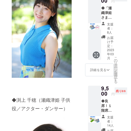
00
円
は仮面
◆「瀬
徹甲檀
織津姫
のもの
さま〜
です。
澪つく
支援
し〜」
者：
DVD ※
8人
お届け
お届
は2023
け予
年3月以
定：
降とな
2023
年03
りま
こ
月
す。 ※
の
リ
作品の
タ
ー
著作権
ン
詳細を見る
を
は仮面
選
択
徹甲檀
す
る
のもの
9,5
です。
残り86
◆クラ
00
円
ウド
◆渕上 千穂（瀬織津姫 子供
◆良
ファン
席！１
ディン
役／アクター・ダンサー）
階席チ
グ限定T
ケット※
シャツ
支援
先着順
(長袖)
者：
（12/11
色◇ブ
14人
(日) 当
ルー
お届