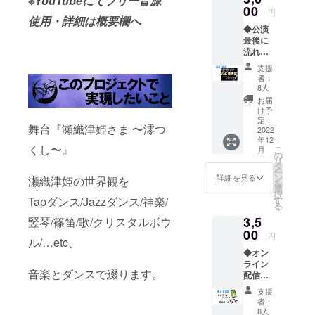
※YouTubeにてフリー音源
2017年 仮面
00
円
徹甲檀の旗
使用・詳細は概要欄へ
◆公演
揚げ公演を
最後に
成功させ
流れる
エンド
る。
支援
ロール
者：
へ「お
8人
現在
名前掲
お届
載」
大阪芸術大
け予
（ご希
定：
学 講師
舞台『瀬織津姫さま 〜澪つ
望のお
2022
年12
関西タップ
名前で
くし〜』
こ
月
ご参加
の
フェスティ
リ
いただ
タ
ー
バル 代表 な
けま
ン
詳細を見る
瀬織津姫の世界観を
を
す） ※
どを務める
選
択
当日、
す
Tapダンス/Jazzダンス/神楽/
る
舞台上
3,5
のスク
竪琴/篠笛/歌/クリスタルボウ
リーン
00
円
ル/…etc、
にて掲
◆オン
載 ★掲
ライン
載希望
音楽とダンスで綴ります。
配信用
名を
チケッ
「備考
支援
ト
欄」に
者：
（12/11
必ず記
8人