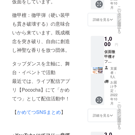
仮面をしています。
のテレビ局
年10
こ
月
の
が主催する
リ
徹甲檀：徹甲弾（硬い装甲
タ
舞台に選出
ー
ン
詳細を見る
を
も貫き破壊する）の意味合
されブロー
選
択
す
ドウェイ
る
いから来ています。既成概
ミュージカ
1,0
念を突き破り、自由に創造
00
ルダンサー
円
し神聖な香りを放つ団体。
ロケッツな
仮面徹
ど名立たる
甲檀オ
フ
タップダンスを主軸に、舞
ダンサーと
ショッ
支援
共演しオー
ト付き
台・イベントで活動
者：
代表
プニングを
5人
最近では、ライブ配信アプ
佐々木
お届
飾る。N.Yの
義幸か
け予
リ【Pococha】にて「かめ
テレビなど
ら【感
定：
謝の
2022
にも出演
てつ」として配信活動中！
年10
メー
1999年 大
こ
月
ル】
の
リ
阪、北浜に
タ
【
かめてつSNSまとめ
】
ー
ン
詳細を見る
てベースメ
を
選
択
ントスタジ
す
る
オ設立
3,0