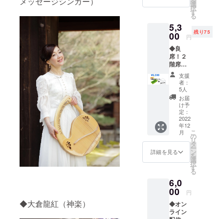
を
メッセージシンガー）
開
選
択
◇M/L/L
す
る
L/3L（
5,3
全てメ
残り75
ンズサ
00
円
イズ）
◆良
※デザイ
席！２
ンは画
階席チ
像を参
ケット※
照くだ
支援
先着順
さい ~
者：
（12/11
サイズ
5人
(日) 当
詳細~
お届
日のみ
メンズ
け予
有効）
M（レ
定：
◆感謝
2022
ディー
年12
のお手
ス M/ L
こ
月
紙
サイズ
の
リ
相当）
タ
ー
メンズ
ン
詳細を見る
を
L（レ
選
択
ディー
す
る
ス L/LL
6,0
サイズ
00
相当）
円
メンズ
◆大倉龍紅（神楽）
◆オン
LL（レ
ライン
ディー