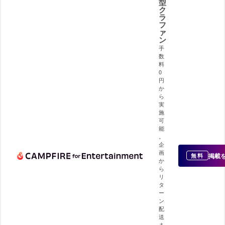
型
ク
ラ
フ
ァ
ン
手
数
料
0
円
か
ら
実
施
可
能
。
企
画
掲載
無料
か
ら
リ
タ
ー
ン
配
送
ま