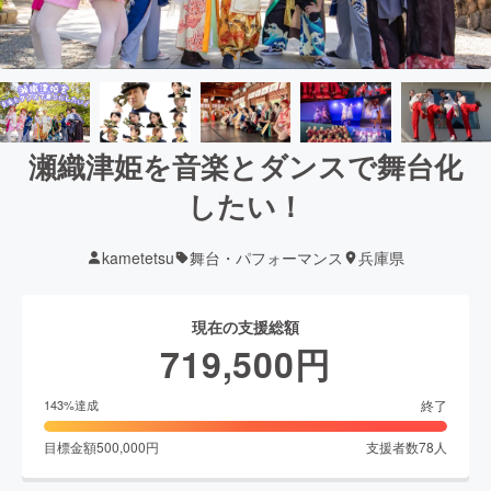
瀬織津姫を音楽とダンスで舞台化
したい！
kametetsu
舞台・パフォーマンス
兵庫県
現在の支援総額
719,500
円
終了
143
%達成
目標金額
500,000
円
支援者数
78
人