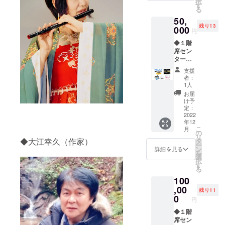
択
(長袖)
す
サイズ
る
色◇ブ
相当）
50,
ルー
メンズ
残り13
（色指
000
LL（レ
円
定はで
ディー
◆１階
きませ
ス
席セン
ん） サ
LL/3Lサ
ター２
イズ展
イズ相
列目チ
開
当） メ
支援
ケット
◇M/L/L
ンズ3L
者：
（12/11
L/3L（
1人
※オプ
(日) 当
全てメ
ション
お届
日のみ
ンズサ
け予
にてサ
有効）
イズ）
定：
イズを
◆クラ
2022
※デザイ
お選び
年12
ウド
ンは画
くださ
こ
月
ファン
像を参
の
い。
リ
ディン
照くだ
◆大江幸久（作家）
タ
ー
グ限定T
さい ~
ン
詳細を見る
を
シャツ
サイズ
選
択
(長袖)
詳細~
す
る
色◇ブ
メンズ
100
ルー
M（レ
（色指
,00
ディー
残り11
定はで
ス M/ L
0
円
きませ
サイズ
ん） サ
◆１階
相当）
イズ展
席セン
メンズ