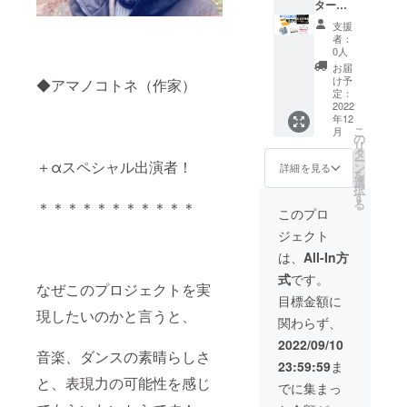
開
ター１
L（レ
◇M/L/L
列目チ
ディー
支援
L/3L（
ケット
ス L/LL
者：
全てメ
（12/11
サイズ
0人
ンズサ
(日) 当
相当）
お届
イズ）
日のみ
メンズ
け予
◆アマノコトネ（作家）
※デザイ
有効）
LL（レ
定：
ンは画
◆クラ
2022
ディー
年12
像を参
ウド
ス
こ
月
照くだ
ファン
LL/3Lサ
の
リ
さい ~
ディン
イズ相
タ
ー
サイズ
グ限定T
＋αスペシャル出演者！
当） メ
ン
詳細を見る
を
詳細~
シャツ
ンズ3L
選
択
メンズ
(長袖)
※オプ
す
る
＊＊＊＊＊＊＊＊＊＊＊
M（レ
色◇ブ
ション
このプロ
ディー
ルー
にてサ
ジェクト
ス M/ L
（色指
イズを
サイズ
定はで
お選び
は、
All-In方
相当）
きませ
くださ
式
です。
メンズ
ん） サ
い。 ◆
なぜこのプロジェクトを実
L（レ
イズ展
公演最
目標金額に
ディー
開
後に流
現したいのかと言うと、
関わらず、
ス L/LL
◇M/L/L
れるエ
サイズ
L/3L（
ンド
2022/09/10
相当）
全てメ
音楽、ダンスの素晴らしさ
ロール
23:59:59
ま
メンズ
ンズサ
へ「お
と、表現力の可能性を感じ
LL（レ
イズ）
名前掲
でに集まっ
ディー
※デザイ
載」