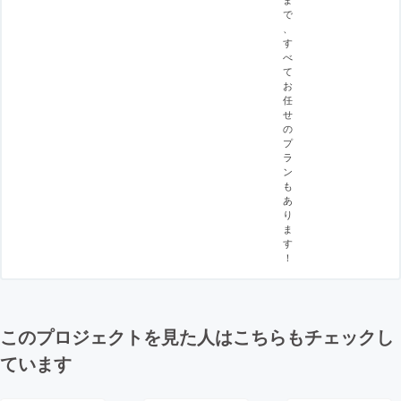
で
、
す
べ
て
お
任
せ
の
プ
ラ
ン
も
あ
り
ま
す
！
このプロジェクトを見た人はこちらもチェックし
ています