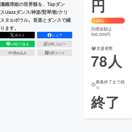
円
瀬織津姫の世界観を、Tapダン
まちづくり・地域活性化
ス/Jazzダンス/神楽/竪琴/歌/クリ
スタルボウル。音楽とダンスで綴
143%
ります。
目標金額は
CAMPFIRE for Social Good
CAMPFIRE Creation
500,000円
ポスト
シェア
CAMPFIREふるさと納税
machi-ya
コミュニティ
LINEで送る
URLコピー
支援者数
埋め込み
QRコード
78
人
募集終了まで残
り
終了