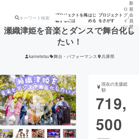
新
ロ
規
グ
会
プロジェクトを掲
はじ
プロジェクト
/
載するには
める
をさがす
イ
員
ン
登
瀬織津姫を音楽とダンスで舞台化し
録
たい！
人気のプロ
注目のリ
注目の新着プロ
募集終了が近いプ
もうすぐ公開
kametetsu
舞台・パフォーマンス
兵庫県
ジェクト
ターン
ジェクト
ロジェクト
されます
アート・写真
音楽
現在の支援総
額
719,
テクノロジー・ガジェット
ゲーム・サ
500
映像・映画
書籍・雑誌
ビジネス・起業
チャレンジ