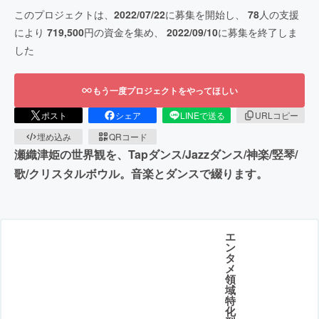
このプロジェクトは、
2022/07/22
に募集を開始し、
78
人の支援
により
719,500
円の資金を集め、
2022/09/10
に募集を終了しま
した
もう一度プロジェクトをやってほしい
ポスト
シェア
LINEで送る
URLコピー
埋め込み
QRコード
瀬織津姫の世界観を、Tapダンス/Jazzダンス/神楽/竪琴/
歌/クリスタルボウル。音楽とダンスで綴ります。
エ
ン
タ
メ
領
域
特
化