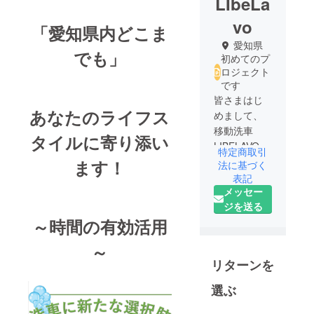
LIbeLa
vo
「愛知県内どこま
愛知県
でも」
初めてのプ
ロジェクト
です
皆さまはじ
あなたのライフス
めまして、
移動洗車
タイルに寄り添い
LIBELAVOで
特定商取引
す。趣味や
ます！
法に基づく
仕事中の時
表記
メッセー
間を使って
ジを送る
車をキレイ
～時間の有効活用
にしよ
うっ！
～
洗車の新常
リターンを
識！ついに
洗車は呼ぶ
選ぶ
時代に！