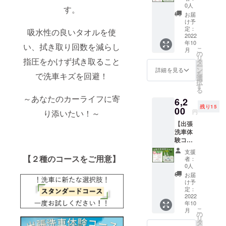
OFF】
※こちら
につい
0人
ルシ
す。 ま
す。
「XLサ
は一般
て：車
オ） 備
お届
た注意
イズ」
の料金
検証の
け予
考欄に
事項を
スタン
から
定：
全長×全
吸水性の良いタオルを使
お車の
御確認
ダード
2022
￥500-
幅×全高
メー
お願い
年10
コー
OFFさ
い、拭き取り回数を減らし
＝サイ
カーと
いたし
こ
月
ス！
せてい
の
ズ
車種の
ます。
リ
指圧をかけず拭き取ること
６６０
ただき
タ
記入を
ご不明
ー
０円→
ます。
ン
詳細を見る
お願い
点があ
を
で洗車キズを回避！
６１０
また
選
LL
しま
りまし
択
０円 出
この
す
サイ
す。 ま
たらお
る
張洗車
ページ
ズ：
たリ
問い合
～あなたのカーライフに寄
6,2
サービ
からの
14.0㎥
ターン
わせく
残り15
ス再開
00
ご依頼
17.7㎥
ご提供
り添いたい！～
円
ださ
後お客
は出張
未満
当日の
い。
【出張
様のご
料はか
になり
ご指定
洗車体
指定の
かりま
ます。
場所の
験コー
場所に
せん。
（例：
ご記入
ス
お伺い
サイズ
アル
をお願
支援
￥500-
いたし
【２種のコースをご用意】
につい
ファー
者：
いいた
OFF】
ます。
て：車
0人
ド、ハ
しま
「LLサ
※こちら
検証の
リ
お届
す。 ま
イズ」
は一般
全長×全
け予
アー）
た注意
こだわ
の料金
定：
幅×全高
備考欄
事項を
りコー
2022
から
＝サイ
にお車
御確認
年10
ス！
￥500-
ズ
のメー
お願い
こ
月
６７０
OFFさ
の
カーと
いたし
リ
０円→
せてい
タ
車種の
ます。