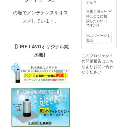
残らな
車でも
すか？
器本体
い ・水
焦らな
（イオ
シミが
くて良
支援で困った
ン交換
の順でメンテナンスをオス
残らな
い ・窓
時はどこに相
樹脂10L
いので
スメしています。
ガラス
談したらいい
付属）
洗車後
フィル
ですか？
② 接続
ふき取
ム施工
用ワン
り不要
時の水
タッチ
ヘルプページを
・ふき
抜けの
カプ
見る
取り不
良さ向
ラー付
【LIBE LAVOオリジナル純
要なの
上 ・洗
ホース
で時短
車以外
約1m
水機】
このプロジェクト
＆労力
にも普
【超早
の問題報告は
こち
削減 ・
段のお
割】
不純物
ら
よりお問い合わ
掃除に
→【早
がない
も最適
割】
せください
ので水
～
→【ca
切れが
セット
mp-fire
良い ・
内容～
限定価
炎天下
① 純水
格】
での洗
器本体
の順で
車でも
（イオ
リター
焦らな
ン交換
ンを
くて良
樹脂10L
行って
い ・窓
付属）
まいり
ガラス
② 接続
ます。
フィル
用ワン
ム施工
タッチ