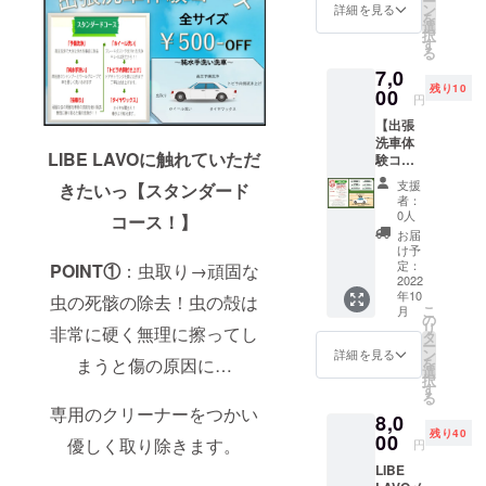
ー
６２０
ただき
ン
Lサ
詳細を見る
記入を
ご不明
を
０円 出
ます。
選
イズ：
お願い
点があ
択
張洗車
また
す
12.2㎥
しま
りまし
る
サービ
この
以上
す。 ま
たらお
7,0
ス再開
ページ
14.0㎥
たリ
問い合
残り10
後お客
00
からの
未満
ターン
円
わせく
様のご
ご依頼
になり
ご提供
ださ
【出張
指定の
は出張
ます。
当日の
い。
洗車体
場所に
料はか
（例：
ご指定
LIBE LAVOに触れていただ
験コー
お伺い
かりま
クラウ
場所の
ス
いたし
せん。
ン、セ
ご記入
支援
きたいっ【スタンダード
￥500-
ます。
サイズ
ルシ
者：
をお願
OFF】
※こちら
につい
0人
オ） 備
コース！】
いいた
「XLサ
は一般
て：車
考欄に
お届
しま
イズ」
の料金
検証の
け予
お車の
す。 ま
こだわ
から
定：
全長×全
POINT①
：虫取り→頑固な
メー
た注意
りコー
2022
￥500-
幅×全高
カーと
事項を
年10
ス！
虫の死骸の除去！虫の殻は
OFFさ
＝サイ
車種の
御確認
こ
月
７５０
せてい
の
ズ
記入を
お願い
リ
非常に硬く無理に擦ってし
０円→
ただき
タ
お願い
いたし
ー
７００
ます。
ン
詳細を見る
しま
ます。
を
まうと傷の原因に…
０円 出
また
選
XL
す。 ま
ご不明
択
張洗車
この
す
サイ
たリ
点があ
る
サービ
ページ
ズ：
ターン
りまし
専用のクリーナーをつかい
8,0
ス再開
からの
17.7㎥
ご提供
たらお
残り40
後お客
00
ご依頼
以上
優しく取り除きます。
当日の
円
問い合
様のご
は出張
になり
ご指定
わせく
LIBE
指定の
料はか
ます。
場所の
ださ