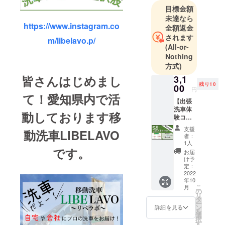
目標金額
未達なら
https://www.instagram.co
全額返金
されます
m/libelavo.p/
(All-or-
Nothing
方式)
皆さんはじめまし
3,1
残り10
00
円
て！愛知県内で活
【出張
洗車体
動しております移
験コー
ス
支援
動洗車LIBELAVO
￥500-
者：
OFF】
1人
です。
「SSサ
お届
イズ」
け予
スタン
定：
ダード
2022
年10
コー
こ
月
ス！
の
リ
３６０
タ
ー
０円→
ン
詳細を見る
を
３１０
選
択
０円 出
す