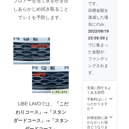
ブロアーを当て水をかき出
ぐにお
の方が
削減 ・
です。
約1m
使いい
オスス
不純物
【超早
しあらかじめ拭き取ること
目標金額を
ただけ
メ！
がない
割】
ます！
～メ
ので水
でシミを予防します。
達成した場
→【早
【5L】
リット
切れが
割】
合にのみ、
の純水
～ ・水
良い ・
→【ca
機より
シミが
炎天下
2022/08/19
mp-fire
も
残らな
での洗
限定価
23:59:59
ま
【10L】
い ・水
車でも
格】
の純水
シミが
焦らな
でに集まっ
の順で
機はイ
残らな
くて良
リター
た金額が
オン交
いので
い ・窓
ンを
換樹脂
洗車後
ガラス
ファンディ
行って
の寿命
ふき取
フィル
まいり
ングされま
が長
り不要
ム施工
ます。
い！ コ
・ふき
時の水
す。
スパを
取り不
抜けの
考える
要なの
良さ向
なら断
で時短
上 ・洗
支援に関するよ
然
＆労力
車以外
くある質問
【10L】
削減 ・
にも普
の方が
不純物
手数料はいく
段のお
オスス
LIBE LAVOでは、
「こだ
がない
らかかります
掃除に
メ！
ので水
か？
も最適
わりコース」→「スタン
～メ
切れが
～
リット
良い ・
目標金額に届
セット
ダードコース」→「スタン
～ ・水
炎天下
かなかった場
内容～
シミが
での洗
合どうなりま
① 純水
ダードコース」