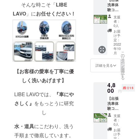
指定の
は出張
（例：
ご指定
そんな時こそ「
LIBE
洗車体
場所に
料はか
スズ
場所の
験コー
お伺い
かりま
キ ア
ご記入
LAVO
」に
お任せください！
ス
いたし
せん。
ルト）
をお願
支援
￥500-
ます。
サイズ
備考欄
者：
いいた
OFF】
※こちら
につい
0人
にお車
しま
「Mサ
は一般
て：車
のメー
お届
す。 ま
イズ」
の料金
検証の
け予
カーと
た注意
こだわ
から
定：
全長×全
車種の
事項を
りコー
2022
￥500-
幅×全高
記入を
御確認
年10
ス！
OFFさ
＝サイ
お願い
お願い
こ
月
５２０
せてい
の
ズ
しま
いたし
リ
０円→
ただき
タ
す。 ま
ます。
ー
４７０
ます。
ン
詳細を見る
たリ
ご不明
を
０円 出
また
選
【お客様の愛車を丁寧に優
M
ターン
点があ
択
張洗車
この
す
サイ
ご提供
りまし
る
サービ
しく洗いあげます】
ページ
ズ：
当日の
たらお
4,8
ス再開
からの
10.5㎥
ご指定
問い合
残り15
後お客
00
ご依頼
以上
場所の
円
わせく
LIBE LAVOでは、
『車にや
様のご
は出張
12.2㎥
ご記入
ださ
【出張
指定の
料はか
未満
をお願
い。
さしく』
をもっとうに研究
洗車体
場所に
かりま
になり
いいた
験コー
お伺い
せん。
ます。
しま
し
ス
いたし
サイズ
（例：
す。 ま
支援
￥500-
ます。
につい
CH－R,
者：
た注意
OFF】
※こちら
て：車
0人
プリウ
水・道具
にこだわり、洗う
事項を
「Lサイ
は一般
検証の
ス） 備
お届
御確認
ズ」ス
の料金
手順まで徹底しています。
全長×全
け予
考欄に
お願い
タン
から
定：