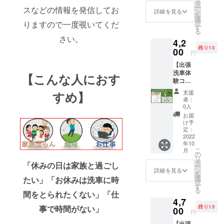
４６０
ただき
タ
しま
ー
スなどの情報を発信してお
０円→
ます。
ン
詳細を見る
す。 ま
を
４１０
また
選
Sサ
たリ
択
りますので一度覗いてくだ
０円 出
この
す
イズ：
ターン
る
張洗車
ページ
8.5㎥以
ご提供
さい。
4,2
サービ
からの
上10.5
当日の
残り10
ス再開
00
ご依頼
㎥未
ご指定
円
後お客
は出張
満 に
場所の
【出張
様のご
料はか
なりま
ご記入
洗車体
指定の
かりま
【こんな人におす
す。
をお願
験コー
場所に
せん。
（例：
いいた
ス
お伺い
サイズ
アク
しま
支援
すめ】
￥500-
いたし
につい
ア、
者：
す。 ま
OFF】
ます。
て：車
0人
ヴィッ
た注意
「Sサイ
※こちら
検証の
ツ） 備
お届
事項を
ズ」こ
は一般
全長×全
け予
考欄に
御確認
だわり
の料金
定：
幅×全高
お車の
お願い
コー
2022
から
＝サイ
メー
いたし
年10
ス！
￥500-
ズ
カーと
ます。
こ
月
４７０
OFFさ
の
車種の
ご不明
リ
０円→
せてい
タ
記入を
「休みの日は家族と過ごし
点があ
ー
４２０
ただき
ン
SS
詳細を見る
お願い
りまし
を
０円 出
ます。
選
サイ
たい」「お休みは洗車に時
しま
たらお
択
張洗車
また
す
ズ：
す。 ま
問い合
る
サービ
間をとられたくない」「仕
この
8.5m3
たリ
わせく
4,7
ス再開
ページ
未満
ターン
ださ
残り15
事で時間がない」
後お客
00
からの
になり
ご提供
円
い。
様のご
ご依頼
ます。
当日の
【出張