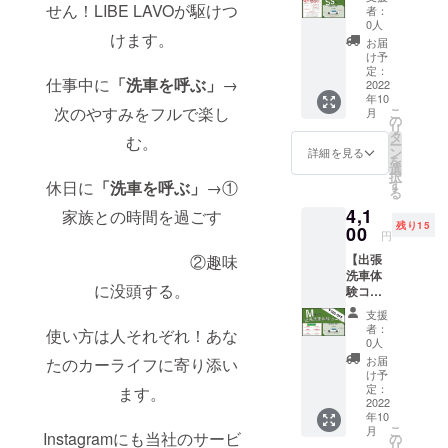
￥500-
いたし
せん！LIBE LAVOが駆けつ
サイズ
者：
OFF】
ます。
につい
0人
「SSサ
けます。
※こちら
て：車
お届
イズ」
は一般
検証の
け予
こだわ
の料金
定：
全長×全
仕事中に
「洗車を呼ぶ」
→
りコー
2022
から
幅×全高
年10
ス！
￥500-
＝サイ
次のやすみをフルで楽し
こ
月
４２０
OFFさ
の
ズ
リ
０円→
せてい
タ
む。
ー
３７０
ただき
ン
詳細を見る
を
０円 出
ます。
選
SS
択
張洗車
また
す
サイ
休日に
「洗車を呼ぶ」
→①
る
サービ
この
ズ：
4,1
ス再開
家族との時間を過ごす
ページ
8.5m3
残り15
後お客
00
からの
未満
円
様のご
ご依頼
になり
【出張
②趣味
指定の
は出張
ます。
洗車体
場所に
料はか
（例：
に没頭する。
験コー
お伺い
かりま
スズ
ス
いたし
せん。
キ ア
支援
￥500-
ます。
サイズ
ルト）
者：
使い方は人それぞれ！あな
OFF】
※こちら
につい
0人
備考欄
「Mサ
は一般
て：車
にお車
お届
たのカーライフに寄り添い
イズ」
の料金
検証の
け予
のメー
スタン
から
定：
全長×全
ます。
カーと
ダード
2022
￥500-
幅×全高
車種の
年10
コー
OFFさ
＝サイ
記入を
こ
月
ス！
Instagramにも当社のサービ
せてい
の
ズ
お願い
リ