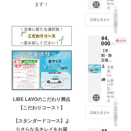
お客様
＝サイ
のメー
お願い
ます！
年10
オン交
は
ズ
カーと
いたし
こ
月
換樹脂
10％OO
の
車種の
ます。
リ
【5L】
Fになり
タ
記入を
ご不明
ー
の純水
ます。
ン
XL
詳細を見る
お願い
点があ
を
機を限
期間
選
サイ
しま
りまし
択
定発
は入会
す
ズ：
す。 ま
たらお
る
売！ ワ
後最初
17.7㎥
たリ
問い合
44,
ンタッ
の御依
以上
ターン
わせく
残り10
チで接
000
頼から
になり
ご提供
円
ださ
続完
１年間
ます。
当日の
い。
【早
了！す
となり
（例：
ご指定
割・限
ぐにお
ます。
ランク
場所の
定価
使いい
③同時
ル、ハ
ご記入
格】
ただけ
にご依
イラッ
をお願
支援
￥47,00
ます！
頼で２
クス）
者：
いいた
0→"￥4
～メ
台目も
0人
備考欄
しま
4,000"
リット
お得
にお車
お届
す。 ま
～ ・水
に！※②
け予
のメー
た注意
￥3,000
シミが
定：
と同条
カーと
事項を
-OFF イ
2022
残らな
件にな
車種の
御確認
年10
オン交
い ・水
LIBE LAVOのこだわり満点
りま
記入を
お願い
こ
月
換樹脂
シミが
の
す。 月
お願い
いたし
リ
【5L】
【こだわりコース！】
残らな
タ
に１回
しま
ます。
ー
の純水
いので
ン
以上ご
詳細を見る
す。 ま
ご不明
を
機を限
洗車後
選
依頼い
たリ
点があ
択
【スタンダードコース】よ
定発
ふき取
す
ただく
ターン
りまし
る
売！ ワ
り不要
場合と
ご提供
たらお
りさらなるキレイをお届
45,
ンタッ
・ふき