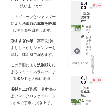
ターン
たらお
5,4
サービ
ページ
以上
ご提供
問い合
洗い上げます。
残り15
ス再開
00
からの
12.2㎥
当日の
円
わせく
後お客
ご依頼
未満
ご指定
ださ
【出張
様のご
は出張
になり
場所の
い。
このグローブとシャンプー
洗車体
指定の
料はか
ます。
ご記入
験コー
場所に
かりま
（例：
により洗車時の
摩擦を軽減
をお願
ス
お伺い
せん。
CH－R,
いいた
支援
￥500-
いたし
サイズ
し洗車傷を回避します。
プリウ
者：
しま
OFF】
ます。
につい
0人
ス） 備
す。 ま
「Lサイ
※こちら
て：車
考欄に
お届
た注意
ズ」こ
③すすぎ作業
：高圧洗浄に
は一般
検証の
け予
お車の
事項を
だわり
の料金
定：
全長×全
メー
御確認
よりしっかりシャンプーを
コー
2022
から
幅×全高
カーと
お願い
年10
ス！
￥500-
＝サイ
車種の
いたし
こ
流し、純水機で濯ぎます。
月
５９０
OFFさ
の
ズ
記入を
ます。
リ
０円→
せてい
タ
お願い
ご不明
ー
５４０
ただき
ン
詳細を見る
しま
点があ
この手順により
洗剤残り
に
を
０円 出
ます。
選
Lサ
す。 ま
りまし
択
張洗車
また
す
イズ：
よるシミ・ミネラル分によ
たリ
たらお
る
サービ
この
12.2㎥
ターン
問い合
6,1
ス再開
ページ
る
水シミ
を大幅に削減！
以上
ご提供
わせく
残り10
後お客
00
からの
14.0㎥
当日の
円
ださ
様のご
ご依頼
未満
ご指定
い。
【出張
④拭き上げ作業
：吸水性の
指定の
は出張
になり
場所の
洗車体
場所に
料はか
ます。
ご記入
よいマイクロファイバータ
験コー
お伺い
かりま
（例：
をお願
ス
いたし
せん。
クラウ
いいた
支援
オルで丁寧に拭き上げま
￥500-
ます。
サイズ
ン、セ
者：
しま