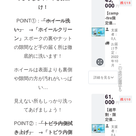
てもお
当日の
問い合
残り15
チで接
000
取り不
得にご
ご指定
円
け！
わせく
続完
要なの
利用頂
場所の
ださ
【camp
了！す
で時短
けま
ご記入
い。
-fire限
ぐにお
＆労力
す。 ※
POINT①：
「ホイール洗
をお願
定価
使いい
削減 ・
期間は
いいた
格】 販
ただけ
い」
→「ホイールクリー
不純物
メン
しま
支援
売予定
ます！
がない
バー加
者：
す。 ま
価格４
ン」
スポークの裏やナット
～メ
ので水
0人
入後、
た注意
７００
リット
切れが
最初の
お届
事項を
の隙間など手の届く所は徹
０円→
～ ・水
良い ・
け予
ご依頼
御確認
４５０
シミが
定：
炎天下
から１
お願い
底的に洗います！
００円
2022
残らな
での洗
年間に
いたし
年10
イオン
い ・水
車でも
なりま
ます。
こ
月
交換樹
シミが
の
焦らな
す。 プ
ホイールは表面よりも裏側
ご不明
リ
脂
残らな
タ
くて良
ロジェ
点があ
ー
【5L】
いので
ン
い ・窓
や隙間の方が汚れがいっぱ
詳細を見る
クト成
りまし
を
の純水
洗車後
選
ガラス
立後メ
たらお
択
機を限
い…
ふき取
す
フィル
ンバー
問い合
る
定発
り不要
ム施工
ズカー
わせく
61,
売！ ワ
・ふき
時の水
ドを郵
ださ
残り10
見えない所もしっかり洗っ
ンタッ
000
取り不
抜けの
送いた
円
い。
チで接
要なの
良さ向
しま
てあげましょう！
【超早
続完
で時短
上 ・洗
す。メ
割・限
了！す
＆労力
車以外
ンバー
定価
ぐにお
削減 ・
にも普
ズカー
POINT②：
「トビラ内側拭
格】
使いい
不純物
段のお
ドに問
支援
￥66,00
ただけ
がない
掃除に
者：
き上げ」
→「トビラ内側
い合わ
0→"￥6
ます！
ので水
0人
も最適