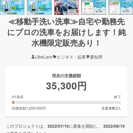
≪移動手洗い洗車≫自宅や勤務先
にプロの洗車をお届けします！純
水機限定販売あり！
LIbeLavo
ビジネス・起業
愛知県
現在の支援総額
35,300
円
終了
2
%達成
目標金額
1,200,000
円
支援者数
2
人
このプロジェクトは、
2022/07/10
に募集を開始し、
2022/08/19