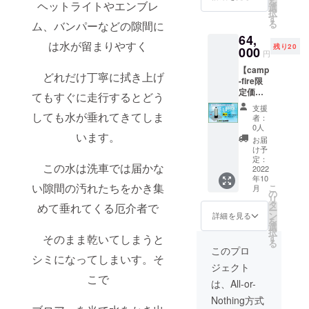
を
ヘットライトやエンブレ
機を限
の寿命
選
い ・窓
付属）
まいり
択
定発
が長
す
ガラス
② 接続
ます。
る
ム、バンパーなどの隙間に
売！ ワ
い！ コ
フィル
用ワン
64,
ンタッ
スパを
ム施工
タッチ
は水が留まりやすく
残り20
チで接
000
考える
時の水
カプ
円
続完
なら断
抜けの
ラー付
【camp
了！す
然
良さ向
ホース
どれだけ丁寧に拭き上げ
-fire限
ぐにお
【10L】
上 ・洗
約1m
定価
使いい
の方が
てもすぐに走行するとどう
車以外
【超早
格】 販
ただけ
オスス
にも普
割】
支援
売予定
ます！
しても水が垂れてきてしま
メ！
段のお
者：
→【早
価格６
【5L】
～メ
0人
掃除に
割】
います。
６００
の純水
リット
も最適
お届
→【ca
０円→
機より
～ ・水
け予
～
mp-fire
６４０
も
定：
シミが
セット
限定価
この水は洗車では届かな
００円
2022
【10L】
残らな
内容～
格】
年10
イオン
の純水
い ・水
① 純水
の順で
い隙間の汚れたちをかき集
こ
月
交換樹
機はイ
の
シミが
器本体
リター
リ
脂
オン交
タ
残らな
（イオ
めて垂れてくる厄介者で
ンを
ー
【10L】
換樹脂
ン
いので
詳細を見る
ン交換
行って
を
の純水
の寿命
選
洗車後
樹脂5L
まいり
択
機を限
が長
す
そのまま乾いてしまうと
ふき取
付属）
ます。
る
定発
い！ コ
り不要
このプロ
② 接続
売！ ワ
シミになってしまいす。そ
スパを
・ふき
用ワン
ジェクト
ンタッ
考える
取り不
タッチ
こで
チで接
なら断
要なの
は、All-or-
カプ
続完
然
で時短
ラー付
Nothing方式
了！す
【10L】
＆労力
ホース