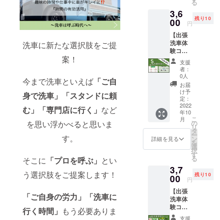
る
張洗車
3,6
サービ
残り10
ス再開
00
円
後お客
【出張
様のご
洗車体
指定の
洗車に新たな選択肢をご提
験コー
場所に
案！
ス
お伺い
支援
￥500-
いたし
者：
OFF】
ます。
0人
今まで洗車といえば
「ご自
「Sサイ
※こちら
お届
ズ」ス
は一般
け予
身で洗車」「スタンドに頼
タン
の料金
定：
ダード
2022
から
む」「専門店に行く」
など
年10
コー
￥500-
こ
月
ス！
OFFさ
の
を思い浮かべると思いま
リ
４１０
せてい
タ
ー
０円→
す。
ただき
ン
詳細を見る
を
３６０
ます。
選
択
０円 出
また
す
る
そこに
「プロを呼ぶ」
とい
張洗車
この
3,7
サービ
ページ
う選択肢をご提案します！
残り10
ス再開
00
からの
円
後お客
ご依頼
【出張
様のご
は出張
「ご自身の労力」「洗車に
洗車体
指定の
料はか
験コー
場所に
かりま
行く時間」
もう必要ありま
ス
お伺い
せん。
支援