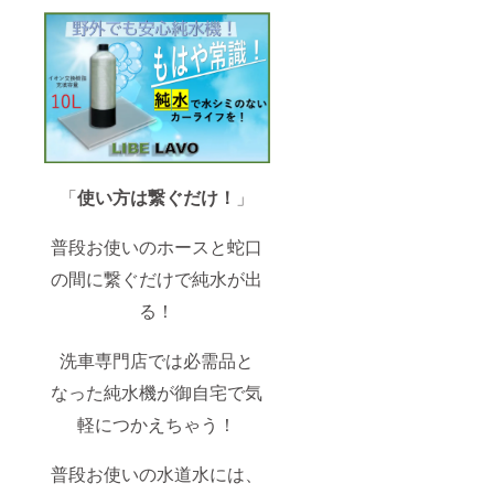
時の水
カプ
抜けの
ラー付
良さ向
ホース
上 ・洗
約1m
車以外
【超早
にも普
割】
段のお
→【早
掃除に
割】
も最適
→【ca
～
mp-fire
セット
限定価
「
使い方は繋ぐだけ！
」
内容～
格】
① 純水
の順で
器本体
リター
普段お使いのホースと蛇口
（イオ
ンを
ン交換
行って
の間に繋ぐだけで純水が出
樹脂10L
まいり
付属）
ます。
る！
② 接続
用ワン
洗車専門店では必需品と
タッチ
カプ
なった純水機が御自宅で気
ラー付
ホース
軽につかえちゃう！
約1m
【超早
割】
普段お使いの水道水には、
→【早