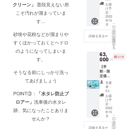
せ番号
1,000"
～メ
切れが
クリーン」
普段見えない所
～
お届
とイン
リット
良い ・
け予
セット
スタア
￥5,000
こそ汚れが溜まっていま
～ ・水
定：
炎天下
内容～
カウン
-OFF イ
2022
シミが
での洗
① 純水
トが記
年10
す…
オン交
残らな
車でも
器本体
載され
こ
月
換樹脂
い ・水
の
焦らな
（イオ
ていま
リ
【10L】
シミが
タ
くて良
ン交換
すの
ー
砂埃や花粉などが溜まりや
の純水
残らな
ン
い ・窓
詳細を見る
樹脂5L
で、ど
を
機を限
いので
選
ガラス
付属）
ちらか
すくほかっておくとヘドロ
択
定発
洗車後
す
フィル
② 接続
から依
る
売！ ワ
ふき取
ム施工
のようになってしまいま
用ワン
頼のご
63,
ンタッ
り不要
時の水
タッチ
連絡を
残り15
チで接
000
・ふき
す。
抜けの
カプ
円
お願い
続完
取り不
良さ向
ラー付
いたし
【早
了！す
要なの
上 ・洗
ホース
ます。
割・限
そうなる前にしっかり洗っ
ぐにお
で時短
車以外
約1m
定価
使いい
＆労力
にも普
【超早
てあげましょう
格】
ただけ
削減 ・
段のお
割】
支援
￥66,00
ます！
不純物
掃除に
者：
→【早
0→"￥6
【5L】
がない
0人
も最適
割】
POINT③：
「水タレ防止ブ
3,000"
の純水
ので水
～
お届
→【ca
機より
切れが
け予
セット
mp-fire
ロアー」
洗車後の水タレ
￥3,000
も
定：
良い ・
内容～
限定価
-OFF イ
2022
【10L】
炎天下
跡、気になったことありま
① 純水
格】
年10
オン交
の純水
での洗
器本体
の順で
こ
月
換樹脂
機はイ
せんか？
の
車でも
（イオ
リター
リ
【10L】
オン交
タ
焦らな
ン交換
ンを
ー
の純水
換樹脂
ン
くて良
詳細を見る
樹脂5L
行って