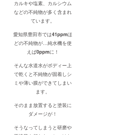
割】
カルキや塩素、カルシウム
→【ca
mp-fire
などの不純物が多く含まれ
限定価
ています。
格】
の順で
リター
愛知県豊田市では
41ppm
ほ
ンを
行って
どの不純物が…純水機を使
まいり
ます。
えば
0ppm
に！
そんな水道水がボディー上
で乾くと不純物が固着しシ
ミや薄い膜ができてしまい
ます。
そのまま放置すると塗装に
ダメージが！
そうなってしまうと研磨や