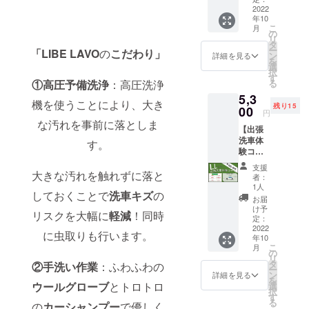
幅×全高
お車の
いたし
ダード
2022
￥500-
＝サイ
メー
ます。
年10
コー
OFFさ
ズ
カーと
ご不明
こ
月
ス！
せてい
の
車種の
点があ
リ
５３０
ただき
タ
記入を
りまし
ー
「LIBE LAVO
の
こだわり」
０円→
ます。
ン
Sサ
詳細を見る
お願い
たらお
を
４８０
また
選
イズ：
しま
問い合
択
０円 出
この
す
8.5㎥以
す。 ま
わせく
①高圧予備洗浄
：高圧洗浄
る
張洗車
ページ
上10.5
たリ
ださ
5,3
サービ
からの
㎥未
ターン
機を使うことにより、大き
い。
残り15
ス再開
00
ご依頼
満 に
ご提供
円
後お客
は出張
なりま
な汚れを事前に落としま
当日の
【出張
様のご
料はか
す。
ご指定
洗車体
指定の
す。
かりま
（例：
場所の
験コー
場所に
せん。
アク
ご記入
ス
お伺い
サイズ
ア、
をお願
支援
￥500-
大きな汚れを触れずに落と
いたし
につい
ヴィッ
者：
いいた
OFF】
ます。
て：車
1人
ツ） 備
しま
しておくことで
洗車キズ
の
「LLサ
※こちら
検証の
考欄に
お届
す。 ま
イズ」
は一般
全長×全
け予
お車の
た注意
リスクを大幅に
軽減
！同時
スタン
の料金
定：
幅×全高
メー
事項を
ダード
2022
から
＝サイ
カーと
に虫取りも行います。
御確認
年10
コー
￥500-
ズ
車種の
お願い
こ
月
ス！
OFFさ
の
記入を
いたし
リ
５８０
せてい
タ
②手洗い作業
：ふわふわの
お願い
ます。
ー
０円→
ただき
ン
M
詳細を見る
しま
ご不明
を
５３０
ウールグローブ
とトロトロ
ます。
選
サイ
す。 ま
点があ
択
０円 出
また
す
ズ：
たリ
りまし
る
の
カーシャンプー
で優しく
張洗車
この
10.5㎥