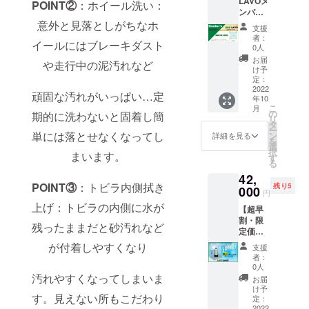
LAVOメ
場所に
かりま
POINT②
：ホイール洗い：
（例：
ご記入
い。
ンバー
お伺い
せん。
ランク
をお願
年会
意外と見落としがちなホ
いたし
サイズ
ル、ハ
いいた
支援
費
ます。
につい
イラッ
者：
しま
イールにはブレーキダスト
￥10,00
※こちら
て：車
0人
クス）
す。 ま
0- の
は一般
検証の
備考欄
お届
た注意
や走行中の泥汚れなど
ところ
の料金
全長×全
け予
にお車
事項を
20％OO
から
定：
幅×全高
のメー
御確認
Fの
2022
￥500-
＝サイ
カーと
お願い
頑固な汚れがいっぱい…定
年10
￥8,000
OFFさ
ズ
車種の
いたし
こ
月
- ！！
せてい
の
期的に洗わないと固着し簡
記入を
ます。
リ
メン
ただき
タ
お願い
ご不明
ー
バー様
ます。
単には落とせなくなってし
ン
LL
詳細を見る
しま
点があ
を
特典 ①
また
選
サイ
す。 ま
りまし
択
まいます。
出張費
この
す
ズ：
たリ
たらお
る
割引 ②
ページ
14.0㎥
ターン
問い合
42,
洗車メ
からの
17.7㎥
ご提供
わせく
POINT③
：トビラ内側拭き
残り5
ニュー
000
ご依頼
未満
当日の
円
ださ
：１サ
は出張
になり
ご指定
い。
上げ：トビラの内側に水が
【超早
イズダ
料はか
ます。
場所の
割・限
ウンの
かりま
（例：
ご記入
残ったままだと砂汚れなど
定価
価格で
せん。
アル
をお願
格】
ご利用
サイズ
が付着しやすくなり
ファー
いいた
支援
￥47,00
いただ
につい
ド、ハ
者：
しま
0→"￥4
けま
て：車
0人
リ
す。 ま
2,000"
す。
汚れやすくなってしまいま
検証の
アー）
お届
た注意
※SSサ
全長×全
け予
備考欄
事項を
す。見えない所もこだわり
￥5,000
イズの
定：
幅×全高
にお車
御確認
-OFF イ
2022