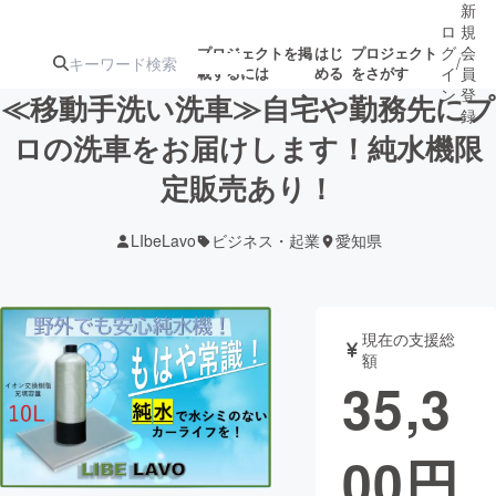
新
ロ
規
グ
会
プロジェクトを掲
はじ
プロジェクト
/
載するには
める
をさがす
イ
員
ン
登
≪移動手洗い洗車≫自宅や勤務先にプ
録
ロの洗車をお届けします！純水機限
定販売あり！
人気のプロ
注目のリ
注目の新着プロ
募集終了が近いプ
もうすぐ公開
ジェクト
ターン
ジェクト
ロジェクト
されます
LIbeLavo
ビジネス・起業
愛知県
アート・写真
音楽
現在の支援総
テクノロジー・ガジェット
ゲーム・サ
額
35,3
映像・映画
書籍・雑誌
00
円
ビジネス・起業
チャレンジ