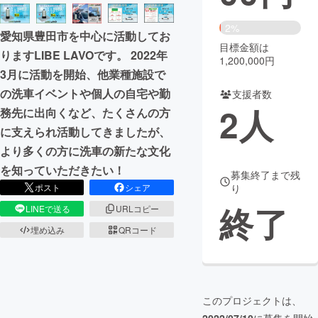
まちづくり・地域活性化
2%
愛知県豊田市を中心に活動してお
目標金額は
りますLIBE LAVOです。 2022年
1,200,000円
CAMPFIRE for Social Good
CAMPFIRE Creation
3月に活動を開始、他業種施設で
CAMPFIREふるさと納税
machi-ya
コミュニティ
の洗車イベントや個人の自宅や勤
支援者数
2
人
務先に出向くなど、たくさんの方
に支えられ活動してきましたが、
より多くの方に洗車の新たな文化
を知っていただきたい！
募集終了まで残
ポスト
シェア
り
終了
LINEで送る
URLコピー
埋め込み
QRコード
このプロジェクトは、