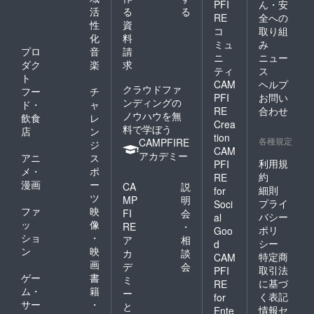
PFI
ん・安
活
る
る
RE
全への
性
資
コ
取り組
化
料
ミュ
み
プロ
音
請
ニ
ニュー
ダク
楽
求
ティ
ス
ト
CAM
ヘルプ
クラウドファ
フー
チ
PFI
お問い
ンディングの
ド・
ャ
RE
合わせ
ノウハウを無
飲食
レ
Crea
料で学ぼう
店
ン
tion
各種規定
CAMPFIRE
ジ
CAM
アカデミー
アニ
ス
利用規
PFI
メ・
ポ
約
RE
漫画
ー
CA
説
細則
for
ツ
MP
明
プライ
Soci
ファ
映
FI
会
バシー
al
ッ
像
RE
・
ポリ
Goo
ショ
・
ア
相
シー
d
ン
映
カ
談
特定商
CAM
画
デ
会
取引法
PFI
ゲー
書
ミ
に基づ
RE
ム・
籍
ー
く表記
for
サー
・
と
情報セ
Ente