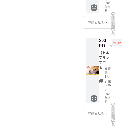
る権利
2022
援時に
年10
です。
上乗せ
こ
月
こころ
支援が
の
リ
えくれ
可能で
タ
ー
れのHP
す。 応
ン
詳細を見る
を
に支援
援の気
選
択
者とし
持ちの
す
る
てお名
上乗
3,0
前を掲
せ、大
残り7
載させ
00
歓迎で
円
ていた
す！
【セル
だきま
フマッ
す。 あ
サージ
なたの
伝授】
お名前
支援
こころ
をここ
者：
えくれ
ろえく
3人
れ代
れれの
お届
表・吉
HPで
け予
開実咲
PRでき
定：
がマン
2022
ます。
年10
ツーマ
※掲載す
こ
月
ンでセ
るお名
の
リ
ルフ
前を備
タ
ー
マッ
考欄に
ン
詳細を見る
を
サージ
ご記入
選
択
を伝授
くださ
す
る
しま
い。 ※