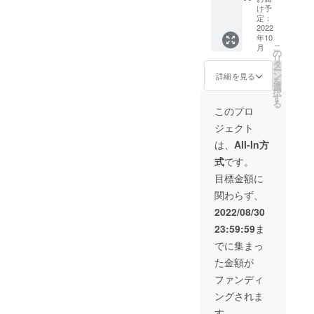
マッ
す。 4
す。(割
け予
年10月
サージ
名限定
定：
増料金
から1年
90分を
2022
です。
かかる
間のう
年10
受けら
■座学
場合も
ち1ヶ月
こ
月
れる権
内容：
の
あり) ※
です。
リ
利で
①お客
タ
有効期
ー
す。 通
様との
ン
限は
詳細を見る
を
常価格
向き合
選
2022年
択
19800
い方、
す
10月か
る
円のと
伝え
ら1年間
このプロ
ころ、
方。 ②
以内に
ジェクト
11000
施術の
なりま
円で施
考え方
す。 ※
は、
All-In方
術が受
場所：
日程は
式
です。
けられ
オンラ
メール
る権利
イン(対
にて調
目標金額に
です。
面でも
整いた
関わらず、
施術時
可) 時
しま
間は90
間：40
す。 ※
2022/08/30
分。 10
分間×2
法令に
23:59:59
ま
名様限
回（質
基づく
定で
疑応答
医療、
でに集まっ
す。 リ
は別時
診療行
た金額が
ターン
間設け
為では
施術は
ます）
ござい
ファンディ
基本的
■実技
ませ
ングされま
に八女
内容：
ん。 ※
市自宅
全身オ
効果に
す。