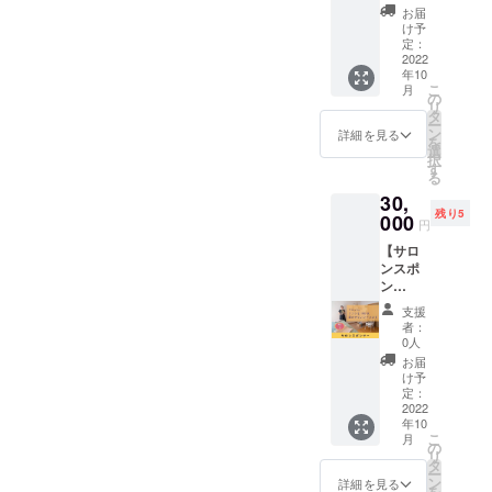
業スポ
す。 通
増料金
年10月
お届
ンサー
常価格
かかる
け予
から1年
になれ
50,000
定：
場合も
以内に
る権利
2022
円相当
あり) ※
なりま
年10
です。
→25,00
有効期
す。 ※
こ
月
こころ
0円にな
の
限は
日程は
リ
えくれ
りま
タ
2022年
メール
ー
れのHP
す。 4
ン
10月か
詳細を見る
にて調
を
に企業
名限定
選
ら1年間
整いた
択
スポン
です。
す
以内に
しま
る
サーと
■実技
なりま
す。 ※
30,
して企
内容：
す。 ※
法令に
残り5
業名、
000
頭、
日程は
基づく
円
企業の
耳、顔
メール
医療、
【サロ
ホーム
→ドラ
にて調
診療行
ンスポ
ページ
イマッ
整いた
為では
ン
のリン
サージ
しま
ござい
サー】
クを掲
す。 ※
ませ
支援
こころ
載させ
首、デ
法令に
者：
ん。 ※
えくれ
ていた
コルテ
0人
基づく
効果に
れのお
だきま
→オイ
医療、
お届
は個人
店にチ
す。 あ
ルマッ
け予
診療行
差があ
ラシを
なたの
定：
サージ
為では
りま
置ける
2022
企業名
場所：
ござい
す。
年10
権利で
をここ
福岡市
ませ
こ
月
す。 こ
ろえく
の
内もし
ん。 ※
リ
ころえ
れれの
タ
くは八
効果に
ー
くれれ
HPで
ン
女市(住
詳細を見る
は個人
を