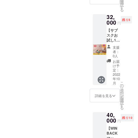
の店内
PRでき
選
所は個
差があ
択
に、お
ます。
す
別にご
りま
る
送りい
※掲載内
連絡し
す。
32,
ただい
容は
ます) 時
残り5
たチラ
000
メール
間：２
円
シを100
にて打
時間×2
【サブ
枚置く
合せさ
回 ※交
スクお
ことが
せてい
通費は
試し1ヶ
できま
ただき
支援者
月オイ
す。 ※
ます。
様のご
支援
ルマッ
設置期
※ネット
負担に
者：
サージ
間は
ワーク
0人
なりま
90分(八
2022年
販売や
す。
お届
女)】 月
10月か
企業イ
け予
に何度
ら１年
定：
メージ
でも90
2022
間で
が相違
年10
分の
す。 ※
する場
こ
月
マッ
先着5名
の
合等、
リ
サージ
様限定
タ
掲載を
ー
を受け
※チラシ
ン
お断り
詳細を見る
を
れる権
の発送
選
させて
択
利で
費用は
す
いただ
る
す。
支援者
く場合
40,
マッ
さまの
があり
残り10
サージ
000
ご負担
ます。
円
の種類
となり
お断り
【WIN
は、リ
ます。
させて
BACK
ラック
いただ