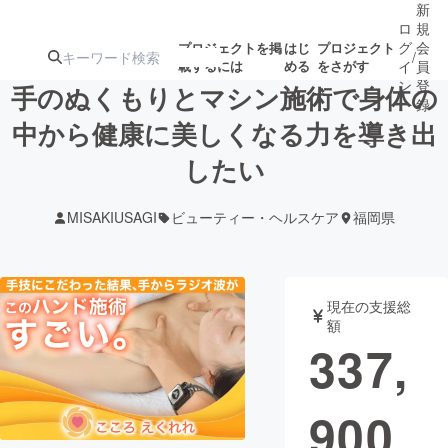
新
ロ
規
グ
会
プロジェクトを掲
はじ
プロジェクト
/
載するには
める
をさがす
イ
員
ン
登
手のぬくもりとマシン施術で身体の
録
中から健康に美しくなる力を導き出
したい
人気のプロ
注目のリ
注目の新着プロ
募集終了が近いプ
もうすぐ公開
ジェクト
ターン
ジェクト
ロジェクト
されます
MISAKIUSAGI
ビューティー・ヘルスケア
福岡県
アート・写真
音楽
現在の支援総
テクノロジー・ガジェット
ゲーム・サ
額
337,
映像・映画
書籍・雑誌
900
ビジネス・起業
チャレンジ