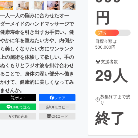
円
まちづくり・地域活性化
一人一人の悩みに合わせたオー
ダーメイドのハンドマッサージで
CAMPFIRE for Social Good
CAMPFIRE Creation
健康寿命を引き出すお手伝い。健
67%
CAMPFIREふるさと納税
machi-ya
コミュニティ
やかに年を重ねたい方や、内側か
目標金額は
500,000円
ら美しくなりたい方にワンランク
上の施術を体験して欲しい。手の
支援者数
ぬくもりとラジオ波を掛け合わせ
29
人
ることで、身体の深い部分へ働き
かけて、健康的に美しくなってみ
ませんか。
募集終了まで残
ポスト
シェア
り
LINEで送る
URLコピー
終了
埋め込み
QRコード