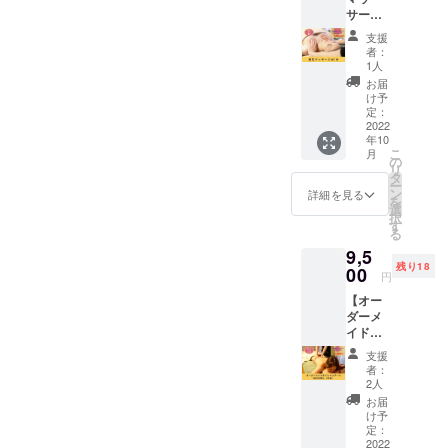
なたの
ます。
所と日
ト終了
診療行
サージ
その
※久留米
程が確
後メー
為では
60分】
時、そ
市、福
定次
ルにて
支援
ござい
美乳
の日の
岡市白
第、支
者：
調整さ
ませ
マッ
状態
金での
1人
援者様
せてい
ん。 ※
サージ
や、お
施術も
にご連
お届
ただき
効果に
を受け
悩みの
ご相談
け予
絡をさ
ます。
は個人
られる
元とな
定：
頂けま
せてい
▼スケ
差があ
権利で
2022
る改善
す。(割
ただき
ジュー
りま
年10
す。 背
点を見
増料金
ます。
ル 2022
す。
こ
月
中、
つけア
の
かかる
＊おお
年10月
リ
肩、
プロー
タ
場合も
よその
から順
ー
腕、お
チする
ン
あり) ※
詳細を見る
所要時
次開始
を
腹も含
オー
選
有効期
間：食
予定で
択
めた
ダーメ
す
限は
事時間
すが、
る
トータ
イドの
2022年
込み約2
マン
9,5
ル60分
あなた
10月か
時間 ※
ツーマ
残り18
です。
00
だけの
ら1年間
ご安心
円
ンのた
通常価
マッ
以内に
いただ
め支援
【オー
格
サージ
なりま
けるよ
者の数
ダーメ
10000
です。
す。 ※
う面会
によっ
イドオ
円のと
通常価
日程は
時には
ては遅
イル
ころ、
格
メール
同伴者
支援
れる可
マッ
9000円
12,500
にて調
者：
をつけ
能性が
サージ
で施術
円のと
2人
整いた
ます。
ありま
90分お
が受け
ころ、
しま
お届
また、
す。 ※
試し(白
られる
8,000円
け予
す。 ※
公共の
法令に
金)】
権利で
定：
で施術
法令に
場所で
基づく
首、上
2022
す。