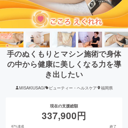
手のぬくもりとマシン施術で身体
の中から健康に美しくなる力を導
き出したい
MISAKIUSAGI
ビューティー・ヘルスケア
福岡県
現在の支援総額
337,900
円
終了
67
%達成