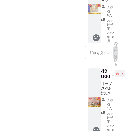
マッ
ス、痩
いた場
サージ
身、
合にお
支援
60分×3
ヘッド
いても
者：
回】
+膝下、
0人
返金は
WIN
オー
いたし
お届
BACK
ダーメ
け予
かねま
マッ
イドお
定：
す。 ※
サージ
2022
まかせ
掲載期
年10
60分を3
からど
間は
こ
月
回受け
れを選
の
2022年
リ
られる
択して
タ
10月か
ー
権利で
もOKで
ン
詳細を見る
ら1年間
を
す。 通
すが、
選
です。
択
常価格
毎回違
す
※5社さ
る
46000
うマッ
ま限定
42,
円のと
サージ
です。
残り4
ころ、
000
を試し
※HPは
円
40000
いただ
2022年
【サブ
円で施
きたく
9月完成
スクお
術が受
各1種類
予定と
試し1ヶ
けられ
2回まで
なって
月オイ
る権利
をオス
おりま
支援
ルマッ
です。
スメし
者：
す。
サージ
1回の施
ており
1人
90分(白
術時間
ます。
お届
金)】 月
は60
通常価
け予
に何度
分。 10
定：
格
でも90
2022
名様限
42,500
年10
分の