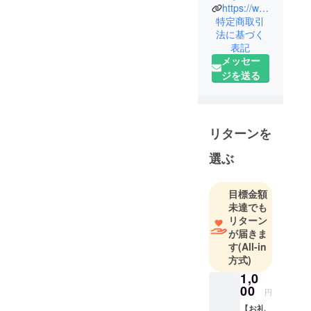
よろしくお願い
https://www.facebook.com/misaki.yoshigai.7
サージ｣を提
特定商取引
します💐
供。
法に基づく
スパセラピ
表記
スト国際ラ
メッセー
イセンス
ジを送る
CIBTAC取得
後タラソテ
ラピースパ
リターンを
に勤務。産
婦人科提携
選ぶ
のサロンで
の勤務経験
目標金額
あり。
未達でも
健康美の考
リターン
えのもと、
が届きま
心・身体と
す
(All-in
もに内側か
方式)
ら細胞レベ
1,0
ルで整える
00
円
ノウハウで
【お礼