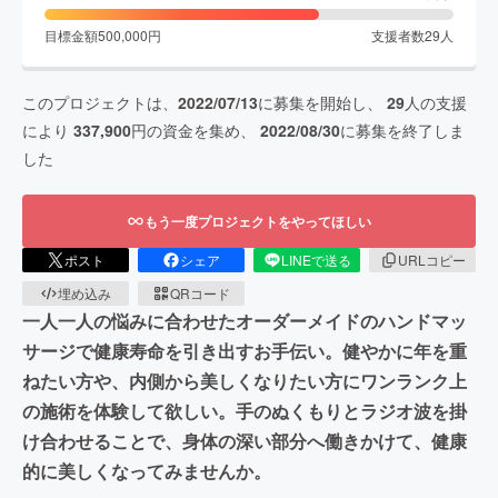
目標金額
500,000
円
支援者数
29
人
このプロジェクトは、
2022/07/13
に募集を開始し、
29
人の支援
により
337,900
円の資金を集め、
2022/08/30
に募集を終了しま
した
もう一度プロジェクトをやってほしい
ポスト
シェア
LINEで送る
URLコピー
埋め込み
QRコード
一人一人の悩みに合わせたオーダーメイドのハンドマッ
サージで健康寿命を引き出すお手伝い。健やかに年を重
ねたい方や、内側から美しくなりたい方にワンランク上
の施術を体験して欲しい。手のぬくもりとラジオ波を掛
け合わせることで、身体の深い部分へ働きかけて、健康
的に美しくなってみませんか。