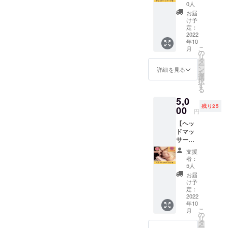
健康美
す。 健
ツー
0人
メソッ
康美に
ル：
お届
ド付)】
なるた
Zoom
け予
＊内
めには
定：
使用
容：こ
2022
まず何
ツール
年10
ころえ
をはじ
の動作
こ
月
くれれ
めると
の
環境：
リ
代表 吉
効率的
タ
PCが望
ー
開実咲
で楽に
ン
ましい
詳細を見る
を
オスス
叶うの
選
です
択
メの、
か、な
す
（スマ
る
がばよ
どをお
ホでも
5,0
かハン
伝え
可能）
残り25
バーグ
00
し、ひ
▼有効
円
（とて
とりひ
期限
【ヘッ
も美味
とりに
2022年
ドマッ
しいハ
合わせ
10月か
サージ
ンバー
てカウ
ら1年
60分】
グ）を
ンセリ
間、そ
支援
ヘッド
食べな
ングを
のうち1
者：
マッ
がら、
行いま
5人
回ご利
サージ
健康美
す。 ▼
用いた
お届
を受け
になる
受講方
け予
だけま
られる
ために
定：
法：オ
す。 ※
権利で
2022
はまず
ンライ
日程は
年10
す。 頭
何をは
ンで行
プロ
こ
月
だけで
じめる
の
いま
ジェク
リ
なく、
と効率
タ
す。 使
ト終了
ー