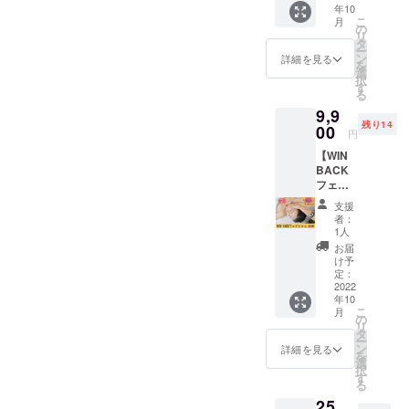
が受け
基づく
の実施
医療、
年10
半身、
※15名様
られる
医療、
となり
診療行
こ
月
下半身
限定 ※
の
権利で
診療行
ます ※
為では
リ
の全身
有効期
タ
す。 20
為では
ランチ
ござい
ー
のオイ
限は
ン
名様限
詳細を見る
ござい
代込み
ませ
を
ルマッ
2022年
選
定で
ませ
のお値
ん。 ※
択
サージ
10月か
す
す。 ※
ん。 ※
段で
効果に
る
を特別
ら1年間
詳しい
効果に
す。 ※
は個人
9,9
価格で
以内に
住所は
は個人
開催日
差があ
残り14
ご提供
00
なりま
個別に
差があ
円
などの
りま
しま
す。 ※
ご連絡
りま
詳細は
す。
【WIN
す。 あ
日程は
しま
す。
決まり
BACK
なたの
メール
す。(福
次第個
フェイ
その
にて調
岡県白
別にご
シャル
時、そ
整いた
金) ※有
支援
連絡い
60分】
の日の
しま
効期限
者：
たしま
WIN
状態
す。 ※
1人
は2022
す。 ※
BACK
や、お
法令に
年10月
お届
店舗ま
フェイ
悩みの
基づく
け予
から1年
での交
シャル
元とな
定：
医療、
以内に
通費は
60分を
2022
る改善
診療行
なりま
自己負
年10
受けら
点を見
為では
す。 ※
担とな
こ
月
れる権
つけア
の
ござい
日程は
りま
リ
利で
プロー
タ
ませ
メール
す。
ー
す。 通
チする
ン
ん。 ※
詳細を見る
にて調
を
常価格
オー
選
効果に
整いた
択
15400
ダーメ
す
は個人
しま
る
円のと
イドの
差があ
す。 ※
25,
ころ、
あなた
りま