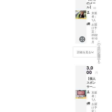
お客様のお
のメー
ル】 こ
身体もつ力
ころえ
を引き出
支援
くれれ
者：
し、基礎力
をただ
1人
ただ応
を高めま
お届
援した
け予
す。
い人向
定：
けのリ
2022
年10
ターン
こ
月
です。
の
リ
こころ
タ
ー
えくれ
ン
詳細を見る
を
れ代
選
択
表・吉
す
る
開実咲
3,0
(よしが
いみさ
00
円
き)から
【個人
熱いお
スポン
礼の
サー】
メール
こころ
をお送
支援
えくれ
りさせ
者：
れの個
ていた
1人
人スポ
だきま
お届
ンサー
す。 な
け予
になれ
お、支
定：