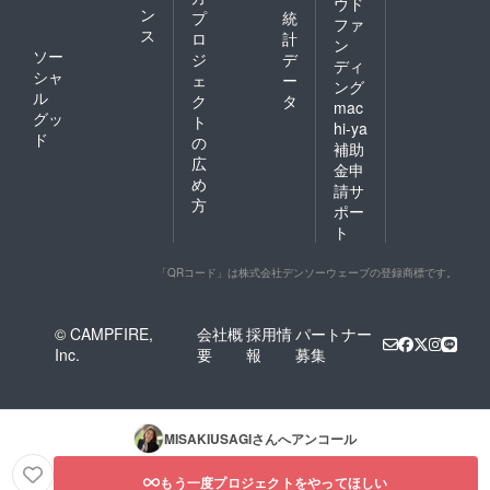
ウド
ン
プ
統
ファ
ス
ロ
計
ン
ソー
ジ
デ
ディ
シャ
ェ
ー
ング
ル
ク
タ
mac
グッ
ト
hi-ya
ド
の
補助
広
金申
め
請サ
方
ポー
ト
「QRコード」は株式会社デンソーウェーブの登録商標です。
© CAMPFIRE,
会社概
採用情
パートナー
Inc.
要
報
募集
MISAKIUSAGI
さんへアンコール
もう一度プロジェクトをやってほしい