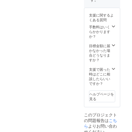
サロン
イル
は個人
になり
マッ
差があ
ます。
サージ
りま
支援に関するよ
※久留米
(リラッ
す。
くある質問
市、福
クス&デ
岡市白
トック
手数料はいく
金での
ス) 場
らかかります
施術も
所：福
か？
ご相談
岡市内
頂けま
もしく
目標金額に届
す。(割
は八女
かなかった場
増料金
市(住所
合どうなりま
かかる
は個別
すか？
場合も
にご連
あり) ※
絡しま
支援で困った
有効期
す) 時
時はどこに相
限は
間：4時
談したらいい
2022年
間×2回
ですか？
10月か
※交通費
ら1年間
は支援
ヘルプページを
以内に
者様の
見る
なりま
ご負担
す。 ※
になり
日程は
ます。
このプロジェクト
メール
の問題報告は
こち
にて調
整いた
ら
よりお問い合わ
しま
せください