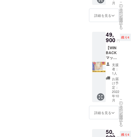
定で
円
こ
月
マッ
す。 リ
の
→32,00
リ
サージ
ターン
タ
0円とな
ー
を受け
施術は
ン
りま
詳細を見る
を
れる権
基本的
選
す。 5
択
利で
に八女
す
名限定
る
す。
市自宅
です。
49,
マッ
サロン
※詳しい
残り4
サージ
900
になり
住所は
円
の種類
ます。
個別に
【WIN
は、リ
※久留米
ご連絡
BACK
ラック
市、福
しま
マッ
ス、痩
岡市白
す。 ※
サージ
身、
金での
有効期
支援
90分×3
ヘッド
施術も
限は
者：
回】
+膝下、
ご相談
1人
2022年
WIN
オー
頂けま
10月か
お届
BACK
ダーメ
す。(割
け予
ら1年間
マッ
イドお
定：
増料金
のうち
サージ
2022
まかせ
かかる
1ヶ月で
年10
90分を3
からど
場合も
す。
こ
月
回受け
れを選
の
あり) ※
リ
られる
択して
タ
有効期
ー
権利で
もOKで
ン
限は
詳細を見る
を
す。 通
すが、
選
2022年
択
常価格
毎回違
す
10月か
る
59400
うマッ
ら1年間
50,
円のと
サージ
以内に
残り4
ころ、
を試し