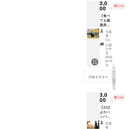
3,0
す。 カ
ニック
残り10
ウンセ
00
ネーム
円
リング
でのご
【食べ
付き60
参加も
ても健
分間と
できま
康美メ
なりま
す。 ※
ソッド
す。 オ
掲載期
支援
伝授】
ンライ
間は
者：
▼内容
ンでカ
2022年
0人
こころ
ウンセ
10月か
お届
えくれ
リング
ら1年間
け予
れ代
と、お
定：
です。
表・吉
2022
悩みに
※HPは
年10
開実咲
合わせ
2022年
こ
月
がマン
てお家
の
9月完成
リ
ツーマ
ででき
タ
予定と
ー
ンで食
るセル
ン
なって
詳細を見る
を
べても
フマッ
選
おりま
択
健康美
サージ
す
す。
る
メソッ
を教え
3,0
ドを伝
ます。
残り30
授しま
00
▼受講
円
す。 カ
方法：
【がば
ウンセ
オンラ
よかハ
リング
インで
ンバー
付き60
行いま
グ会(食
分間と
す。 使
支援
べても
なりま
用する
者：