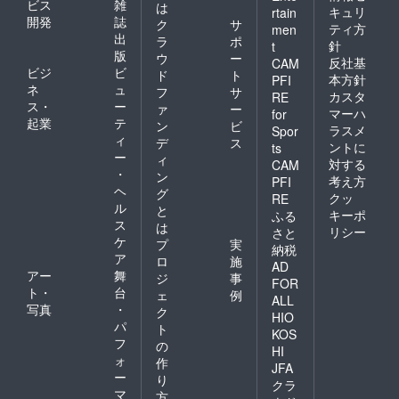
ビス
雑
は
キュリ
rtain
開発
誌
ク
サ
ティ方
men
出
ラ
ポ
針
t
版
ウ
ー
反社基
CAM
ビジ
ビ
ド
ト
本方針
PFI
ネ
ュ
フ
サ
カスタ
RE
ス・
ー
ァ
ー
マーハ
for
起業
テ
ン
ビ
ラスメ
Spor
ィ
デ
ス
ントに
ts
ー
ィ
対する
CAM
・
ン
考え方
PFI
ヘ
グ
クッ
RE
ル
と
キーポ
ふる
ス
は
リシー
さと
ケ
プ
実
納税
ア
ロ
施
AD
アー
舞
ジ
事
FOR
ト・
台
ェ
例
ALL
写真
・
ク
HIO
パ
ト
KOS
フ
の
HI
ォ
作
JFA
ー
り
クラ
マ
方