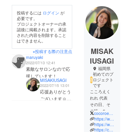
投稿するには
ログイン
が
必要です。
プロジェクトオーナーの承
認後に掲載されます。承認
された内容を削除すること
はできません。
MISAK
※投稿する際の注意点
maruyaki
IUSAGI
2022/07/13 12:41
福岡県
素敵なサロンなので応
初めてのプ
援しています！
ロジェクト
MISAKIUSAGI
です
2022/07/15 13:01
こころえく
応援ありがとう
れれ 代表
ございます☺️✨
その日、そ
またクラファン
の時、あな
の行く末を見
cocoroekurere
ただけ、の
https://www.cocoroekurere.com/
守ってください
｢オーダーメ
https://www.instagram.com/cocoroekurere/
🥳
https://ce-petmassage-fukuoka/
イドマッ