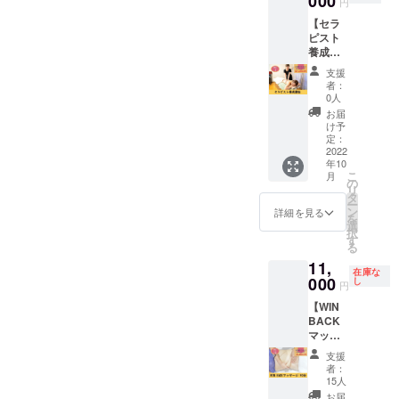
000
なりま
円
49900
いただ
す。 ※
【セラ
円で施
きたく
日程は
ピスト
術が受
各1種類
メール
養成講
けられ
2回まで
にて調
座】 セ
る権利
をオス
整いた
支援
ラピス
です。
スメし
しま
者：
トを育
1回の施
ており
0人
す。 ※
成する
術時間
ます。
法令に
お届
講座を
は90
通常価
け予
基づく
受けら
分。 5
定：
格
医療、
れる権
2022
名様限
62,500
診療行
年10
利で
定で
円
為では
こ
月
す。 リ
す。 リ
の
→42,00
ござい
リ
ピート
ターン
タ
0円とな
ませ
ー
率やお
施術は
ン
りま
詳細を見る
ん。 ※
を
客様満
基本的
選
す。 5
効果に
択
足度を
に八女
す
名限定
は個人
る
上げる
市自宅
です。
差があ
11,
コツを
サロン
※詳しい
りま
在庫な
お伝え
000
になり
し
住所は
す。
円
しま
ます。
個別に
【WIN
す。 通
※久留米
ご連絡
BACK
常価格
市、福
しま
マッ
100,000
岡市白
す。(福
サージ
円
金での
岡県白
支援
90分】
→50,00
施術も
金) ※有
者：
WIN
0円にな
ご相談
15人
効期限
BACK
りま
頂けま
は2022
お届