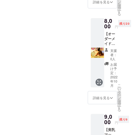
デコル
的で楽
ン
用する
詳細を見る
後メー
を
テ、
に叶う
選
ツー
ルにて
択
肩、
のか、
す
ル：
調整さ
る
首、含
などを
Zoom
せてい
8,0
めた
お伝え
使用
ただき
残り20
トータ
00
し、交
ツール
ます。
円
ル60分
流する
の動作
▼スケ
【オー
です。
イベン
環境：
ジュー
ダーメ
通常価
トで
PCが望
ル 2022
イドオ
格6000
す。 ＊
ましい
年10月
イル
円のと
場所：
です
から順
支援
マッ
ころ、
ハン
（スマ
者：
次開始
サージ
5000円
バーグ
0人
ホでも
予定で
90分お
で施術
のお店
可能）
お届
すが、
試し(八
が受け
は毎月
け予
▼有効
マン
女)】
られる
定：
違いま
期限
ツーマ
首、上
2022
権利で
すが、
2022年
ンのた
年10
半身、
す。 30
福岡県
10月か
め支援
こ
月
下半身
名様限
の
内また
ら1年
者の数
リ
の全身
定で
タ
は鳥栖
間、そ
によっ
ー
のオイ
す。 リ
ン
のお店
詳細を見る
のうち1
ては遅
を
ルマッ
ターン
選
です。
回ご利
れる可
択
サージ
施術は
す
＊日
用いた
能性が
る
を特別
基本的
程：毎
だけま
ありま
9,0
価格で
に八女
月１回
す。 ※
す。 ※
残り9
ご提供
00
市自宅
開催し
日程は
円
法令に
しま
サロン
ていま
プロ
基づく
【美乳
す。 あ
になり
す。場
ジェク
医療、
マッ