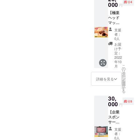
法令に
残り4
9900円
000
だけの
す。
基づく
円
で施術
マッ
医療、
【極楽
が受け
サージ
診療行
ヘッド
られる
です。
為では
マッ
権利で
通常価
ござい
サージ
す。 施
格
ませ
支援
講習】
術時間
12,500
者：
ん。 ※
極楽
は60
円のと
0人
効果に
ヘッド
分。 10
ころ、
お届
は個人
マッ
名様限
9,500円
け予
差があ
サージ
定で
定：
で施術
りま
講習を
2022
す。 リ
が受け
す。
年10
受けら
ターン
られる
こ
月
れる権
施術は
の
権利で
リ
利で
基本的
タ
す。 20
ー
す。 国
に八女
ン
名様限
詳細を見る
を
際ライ
市自宅
選
定で
択
センス
サロン
す
す。 ※
る
セラピ
になり
詳しい
30,
スト考
ます。
住所は
残り5
案のク
000
※久留米
個別に
円
セにな
市、福
ご連絡
【企業
る極楽
岡市白
しま
スポン
ヘッド
金での
す。(福
サー】
マッ
施術も
岡県白
こころ
サージ
ご相談
金) ※有
支援
えくれ
を伝授
頂けま
効期限
者：
れの企
しま
す。(割
0人
は2022