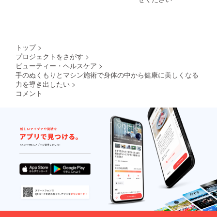
す。 ※
法令に
基づく
医療、
診療行
為では
トップ
>
ござい
プロジェクトをさがす
>
ませ
ビューティー・ヘルスケア
>
ん。 ※
効果に
手のぬくもりとマシン施術で身体の中から健康に美しくなる
は個人
力を導き出したい
>
差があ
コメント
りま
す。