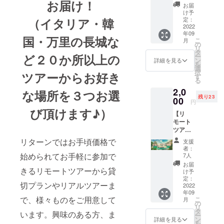
お届け！
券】 ・
お届
６０分
け予
の「リ
定：
（イタリア・韓
モート
2022
年09
世界遺
国・万里の長城な
こ
月
産」の
の
リ
旅！に
タ
ど２０か所以上の
ー
３回参
ン
詳細を見る
を
加でき
選
択
ツアーからお好き
る超お
す
る
得プラ
2,0
ン！ ・
な場所を３つお選
残り23
心から
00
円
の感謝
び頂けます♪）
【リ
の気持
モート
ちを込
ツアー
めた
参加
メール
リターンではお手頃価格で
支援
券】 ・
付き！
者：
９０分
・有効
始められてお手軽に参加で
7人
の「リ
期間：
お届
モート
きるリモートツアーから貸
２０２
け予
世界遺
２年９
定：
切プランやリアルツアーま
産」の
2022
月～２
年09
旅！に
０２３
で、様々ものをご用意して
こ
月
３回参
年８月
の
リ
加でき
末日 ～
タ
います。興味のある方、ま
ー
るお得
「リ
ン
詳細を見る
を