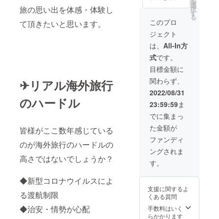
を
の１回
頂きま
季折々
選
ツアー
（日
旅の思い出を体感・体験し
択
参加券
す。
の風景
す
催行
程・時
る
・世界
（日
やその
地：イ
このプロ
間・エ
て頂きたいと思います。
遺産を
程、ご
日その
タリ
リアな
ジェクト
見るよ
希望エ
瞬間を
ア・ベ
どのご
りも、
リア・
お楽し
トナ
は、
All-In方
希望を
体を動
ガイド
みくだ
ム・中
お伺い
式
です。
かして
さん・
さい。
国・カ
しま
応援し
時間
・有効
ンボジ
目標金額に
す。）
たいと
等） ・
期間：
ア・韓
・現地
関わらず、
✈リアル海外旅行
いう方
有効期
２０２
国
までの
向けの
間：２
２年９
※「リ
2022/08/31
交通
リター
０２２
月～２
のハードル
モート
費・宿
23:59:59
ま
ン ・埼
年９月
０２３
世界遺
泊費・
玉県や
～２０
年８月
産」の
でに集まっ
施設等
大阪府
２３年
末日 ・
旅！公
への入
た金額が
で開催
皆様がここ数年感じている
８月末
譲渡不
式サイ
場料な
されて
日 ～プ
可 ～ツ
トの正
ファンディ
どは別
のが海外旅行のハードルの
いるリ
ライ
アー参
会員登
途支援
ングされま
アル野
ベー
加の詳
録後、
者様側
高さではないでしょうか？
球盤に
ト・リ
細～ ・
ご希望
す。
の負担
１回ご
モート
ツアー
の場所
となり
参加い
ツアー
参加方
のツ
ます。
◆新型コロナウイルスによ
ただけ
詳細～
法：事
アー
※現地集
支援に関するよ
ます。
・リ
前予約
コース
る渡航制限
合・現
くある質問
（野球
モート
制 ・無
を選
地解散
経験は
ツアー
料会員
◆治安・情勢が心配
手数料はいく
択・予
になり
いりま
催行
登録・
らかかります
約にな
ます。