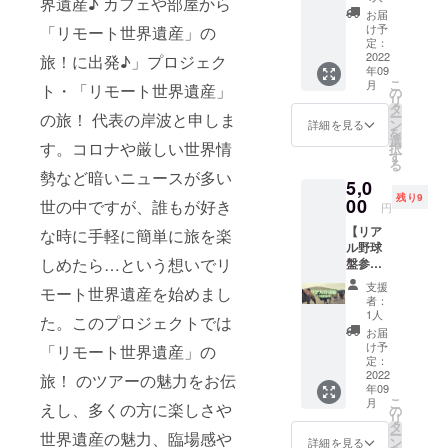
界遺産♪ カフェや部屋から
み頂け
ポー
行が楽
旅！公
お届
ます。
ト】 ・
しめま
式サイ
け予
「リモート世界遺産」の
・ツ
「リ
す！！
定：
トの正
アー内
モート
2022
・旅行
旅！に出発♪」プロジェク
会員登
年09
容も各
世界遺
を計画
録後、
こ
月
ト・「リモート世界遺産」
国のエ
産」の
してい
の
ご希望
リ
リア内
旅！の
る家族
タ
の場所
ー
の旅！ 代表の岸波と申しま
からご
すべて
や友
ン
のツ
詳細を見る
を
希望に
のツ
人・知
選
アー
す。コロナや厳しい世界情
択
沿って
アーに
人への
す
コース
る
カスタ
１年間
プレゼ
を選
勢など暗いニュースが多い
5,0
マイズ
参加し
ントと
択・予
残り9
できる
放題の
00
しても
世の中ですが、誰もが好き
約にな
円
ので、
プラン
ご利用
りま
【リア
仲間同
・現
な時に手軽に簡単に旅を楽
いただ
す。
ル野球
士でワ
在、イ
けま
（正会
しめたら…という想いでリ
盤参加
イワイ
タリ
す。 ・
員登録
券】 ・
楽しく
ア、中
有効期
は無
支援
モート世界遺産を始めまし
投げな
ご参加
国、ベ
間：２
料） ・
者：
い、守
くださ
トナ
０２２
1人
ツアー
た。このプロジェクトでは
らな
い。 ・
ム、日
年９月
ガイド
お届
い、走
ツアー
本、カ
～２０
け予
対応時
「リモート世界遺産」の
らな
の詳細
ンボジ
定：
２３年
間：３
い、打
2022
は事前
ア、韓
旅！ のツアーの魅力をお伝
８月末
時間 ・
年09
つだ
にメー
国の６
日 ～貸
メール
こ
月
け！リ
えし、多くの方に楽しさや
ルにて
か国２
の
切ツ
等で事
リ
アル野
ご相談
６か
タ
アー詳
前打ち
ー
世界遺産の魅力、臨場感や
球盤へ
させて
所、四
ン
細～ ・
詳細を見る
合わせ