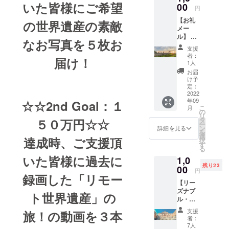
いた皆様にご希望
00
円
【お礼
の世界遺産の素敵
メー
ル】 ・
なお写真を５枚お
心から
支援
感謝の
者：
届け！
気持ち
1人
を込め
お届
てメー
け予
ルをお
定：
送りし
2022
年09
ます。
☆☆2nd Goal：１
こ
月
の
リ
タ
５０万円☆☆
ー
ン
詳細を見る
を
選
達成時、ご支援頂
択
す
る
いた皆様に過去に
1,0
残り23
00
円
録画した「リモー
【リー
ズナブ
ト世界遺産」の
ル・リ
モート
支援
旅！の動画を３本
ツアー
者：
参加
7人