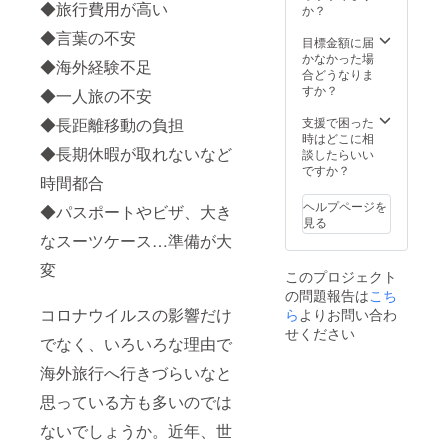
◆旅行費用が高い
せ
地：６
公式
か？
りま
ん！）
か国２
LINE友
す。
◆言葉の不安
・有効
６か所
だち追
目標金額に届
（正会
期間：
（日
加が必
かなかった場
員登録
◆海外経験不足
２０２
本・韓
須とな
合どうなりま
は無
２年９
国・ベ
りま
すか？
料） ・
◆一人旅の不安
月～２
トナ
す。 ※
ツアー
０２３
ム・イ
ツアー
支援で困った
◆長距離移動の負担
ガイド
年８月
タリ
参加に
時はどこに相
対応時
末日 ～
◆長期休暇が取れないなど
ア・カ
はPC・
談したらいい
間：６
リアル
ンボジ
スマ
ですか？
時間 ・
時間都合
野球盤
ア・中
ホ・タ
メール
詳細～
国） ・
ブレッ
等で事
ヘルプページを
◆パスポートやビザ、大き
・開催
時間：
トなど
前打ち
見る
地①狭
１時間
のデバ
合わせ
なスーツケース…準備が大
山リ
～３時
イスと
（日
バーサ
間以内
安定し
程・時
変
このプロジェクト
イドゴ
・１グ
たネッ
間・エ
の問題報告は
こち
ルフ
ループ
トワー
リアな
コース
コロナウイルスの影響だけ
ら
よりお問い合わ
１００
ク環境
どのご
野球場
名まで
が必要
希望を
せください
でなく、いろいろな理由で
（埼玉
参加可
です。
お伺い
県狭山
能 ・ツ
しま
海外旅行へ行きづらいなと
市柏原
アー参
す。）
3258‐
加にあ
・海外
思っている方も多いのでは
5） ②
たっ
現地ま
東大阪
て、代
での交
ないでしょうか。近年、世
ウィル
表者様
通費・