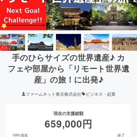
手のひらサイズの世界遺産♪ カ
フェや部屋から「リモート世界遺
産」の旅！に出発♪
ファームネット東京株式会社
ビジネス・起業
現在の支援総額
659,000
円
終了
109
%達成