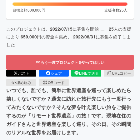
目標金額
600,000
円
支援者数
25
人
このプロジェクトは、
2022/07/15
に募集を開始し、
25
人の支援
により
659,000
円の資金を集め、
2022/08/31
に募集を終了しま
した
もう一度プロジェクトをやってほしい
ポスト
シェア
LINEで送る
URLコピー
埋め込み
QRコード
いつでも、誰でも、簡単に世界遺産を巡って楽しめたら
嬉しくないですか？過去に訪れた旅行先にもう一度行っ
てみたくないですか？そんな夢を叶え楽しい旅をご提供
するのが「リモート世界遺産」の旅！です。現地在住の
ガイドさんと世界遺産を楽しく巡り、その日、その瞬間
のリアルな世界をお届けします。