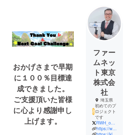
ファー
ムネッ
おかげさまで早期
ト東京
に１００％目標達
株式会
成できました。
社
ご支援頂いた皆様
埼玉県
初めてのプ
に心より感謝申し
ロジェクト
です
上げます。
RWH_online
https://www.remote-world-heritage.online/
https://kli.jp/f/rxAz/