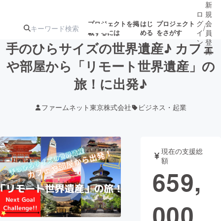
新
ロ
規
グ
会
プロジェクトを掲
はじ
プロジェクト
/
載するには
める
をさがす
イ
員
ン
登
手のひらサイズの世界遺産♪ カフェ
録
や部屋から「リモート世界遺産」の
旅！に出発♪
人気のプロ
注目のリ
注目の新着プロ
募集終了が近いプ
もうすぐ公開
ジェクト
ターン
ジェクト
ロジェクト
されます
ファームネット東京株式会社
ビジネス・起業
アート・写真
音楽
現在の支援総
テクノロジー・ガジェット
ゲーム・サ
額
659,
映像・映画
書籍・雑誌
000
ビジネス・起業
チャレンジ