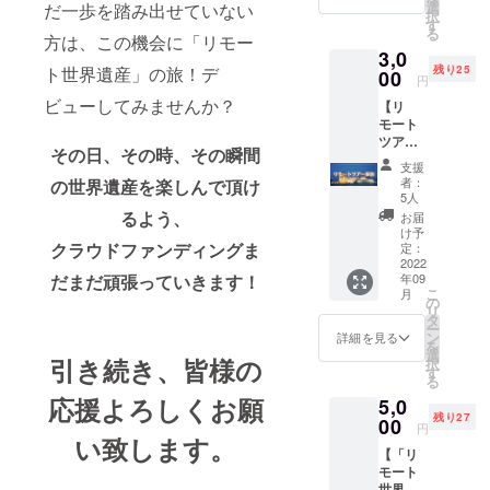
プラ
モート
選
だ一歩を踏み出せていない
択
ン！ ・
世界遺
す
る
心から
方は、この機会に「リモー
産」の
3,0
の感謝
旅！詳
残り25
ト世界遺産」の旅！デ
の気持
00
細～ ・
円
ちを込
６０分
ビューしてみませんか？
【リ
めた
のツ
モート
メール
アーに
ツアー
付き！
参加可
その日、その時、その瞬間
参加
・有効
能（３
支援
券】 ・
期間：
回） ・
者：
の世界遺産を楽しんで頂け
１２０
２０２
予約方
5人
分の
２年９
法：当
るよう、
お届
「リ
月～２
社公式
け予
モート
クラウドファンディングま
０２３
定：
HPより
世界遺
2022
年８月
事前予
年09
だまだ頑張っていきます！
産」の
末日 ～
約制 ・
こ
月
旅！に
「リ
の
ツアー
リ
３回参
モート
タ
参加条
ー
加でき
世界遺
ン
件 ・
詳細を見る
を
るお得
産」の
選
「リ
引き続き、皆様の
択
プラ
旅！詳
す
モート
る
ン！ ・
細～ ・
世界遺
応援よろしくお願
5,0
心から
９０分
産」の
残り27
の感謝
00
のツ
旅！の
円
の気持
い致します。
アーに
無料会
【「リ
ちを込
参加可
員登
モート
めた
能（３
録・公
世界遺