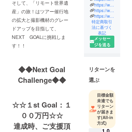
そして、「リモート世界遺
https://www.facebook.com/remote.world.heritage
https://www.instagram.com/remote.world.heritage/
産」の旅！はツアー催行地
https://www.youtube.com/channel/UCEGu8JOXojlwjUvvdEF8BgQ
の拡大と撮影機材のグレー
特定商取引
法に基づく
ドアップを目指して、
表記
NEXT GOALに挑戦しま
メッセー
ジを送る
す！！
◆◆Next Goal
リターンを
Challenge◆◆
選ぶ
目標金額
未達でも
☆☆１st Goal：１
リターン
が届きま
００万円☆☆
す
(All-in
方式)
達成時、ご支援頂
1,0