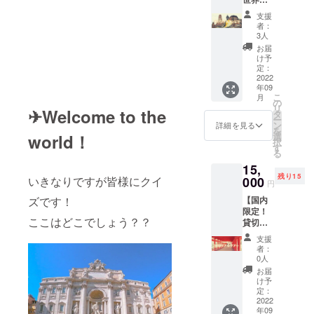
メール
回） ・
式LINE
産」の
付き！
予約方
友だち
支援
旅！オ
・有効
法：当
追加が
者：
リジナ
期間：
社公式
3人
必須で
ルTシャ
２０２
HPより
す。 ※
お届
ツ】 ・
２年９
事前予
け予
ツアー
CAMPF
月～２
定：
約制 ・
参加に
IRE限定
2022
０２３
ツアー
はPC・
年09
の「リ
年８月
参加条
スマ
こ
月
モート
末日 ～
の
件 ・
ホ・タ
リ
✈Welcome to the
世界遺
「リ
タ
「リ
ブレッ
ー
産」の
モート
ン
モート
詳細を見る
トなど
を
旅！オ
世界遺
選
world！
世界遺
のデバ
択
リジナ
産」の
す
産」の
イスと
る
ルのT
旅！詳
旅！の
安定し
15,
シャツ
細～ ・
無料会
たネッ
残り15
をお届
000
いきなりですが皆様にクイ
１２０
員登
トワー
円
けしま
分のツ
録・公
ク環境
【国内
ズです！
す。 ・
アーに
式LINE
が必要
限定！
家族、
参加可
友だち
です。
ここはどこでしょう？？
貸切リ
友人、
能（３
追加が
アルツ
知人へ
回） ・
必須で
支援
アー】
の贈り
予約方
す。 ※
者：
・日本
物とし
法：当
0人
ツアー
国内の
てもご
社公式
参加に
お届
ガイド
利用可
HPより
け予
はPC・
さんを
能で
定：
事前予
スマ
３時間
2022
す。
約制 ・
ホ・タ
年09
貸切で
（贈り