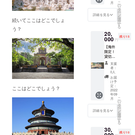
ツアー
ブレッ
こ
月
各地を
物の際
の
参加条
トなど
リ
ご案内
には、
タ
件 ・
のデバ
ー
するリ
備考欄
ン
「リ
詳細を見る
イスと
を
アル
より送
選
続いてここはどこでしょ
モート
安定し
択
パーソ
り先を
す
世界遺
たネッ
る
ナルツ
う？
お知ら
産」の
トワー
20,
アー ・
せくだ
旅！の
ク環境
残り15
知識・
000
さ
無料会
が必要
円
経験豊
い。）
員登
です。
【海外
富なガ
～商品
録・公
限定！
イドさ
詳細～
式LINE
貸切リ
んたち
・カ
友だち
アルツ
が皆様
ラー：
追加が
支援
アー】
の旅行
ホワイ
必須で
者：
・海外
をより
トのみ
0人
す。 ※
（イタ
楽しく
・素
ツアー
お届
リア・
なるよ
材：ポ
け予
参加に
中
うサ
定：
リエス
はPC・
ここはどこでしょう？
国…）
2022
ポート
テル１
スマ
年09
のガイ
しま
０
ホ・タ
こ
月
ドさん
す。 ・
の
０％、
ブレッ
リ
を６時
旅行を
タ
メッ
トなど
ー
間貸切
計画し
ン
シュ ・
詳細を見る
のデバ
を
で各地
ている
選
効果：
イスと
択
をご案
家族や
す
吸汗、
安定し
る
内する
友人・
速乾、
たネッ
30,
リアル
知人へ
UVcut
トワー
残り10
パーソ
000
のプレ
、ドラ