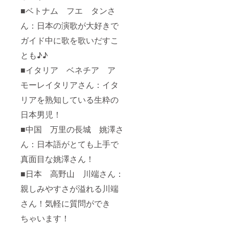
■ベトナム フエ タンさ
ん：日本の演歌が大好きで
ガイド中に歌を歌いだすこ
とも♪♪
■イタリア ベネチア ア
モーレイタリアさん：イタ
リアを熟知している生粋の
日本男児！
■中国 万里の長城 姚澤さ
ん：日本語がとても上手で
真面目な姚澤さん！
■日本 高野山 川端さん：
親しみやすさが溢れる川端
さん！気軽に質問ができ
ちゃいます！