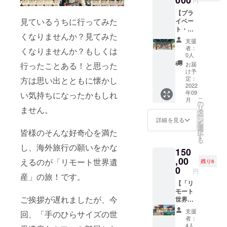
ク環境
円
ナルツ
ゼント
イTシャ
が必要
【プラ
アー ・
として
ツ ・サ
です。
見ているうちに行ってみた
イベー
知識・
もご利
イズ：
ト・リ
経験豊
用いた
男女兼
くなりませんか？見てみた
モート
富なガ
だけま
用
支援
ツアー
イドさ
す。 ・
SS/S/M/
者：
くなりませんか？もしくは
参加
んたち
有効期
0人
L/LL/3L/
券】 ・
が皆様
間：２
4L/5L ※
お届
行ったことある！と思った
ご家
の旅行
０２２
け予
サイズ
族、友
をより
定：
方は思い出とともに懐かし
年９月
表をご
人達
2022
楽しく
～２０
参照の
年09
と、職
い気持ちになったかもしれ
なるよ
２３年
上、ご
こ
月
場の同
うサ
の
８月末
希望の
リ
ません。
僚、
ポート
タ
日 ～貸
サイズ
ー
サーク
しま
ン
切ツ
詳細を見る
をお選
を
ル、老
す。 ・
選
アー詳
びくだ
皆様のそんな好奇心を満た
択
人会、
現地在
す
細～ ・
さい。
る
地域コ
住のガ
ツアー
し、海外旅行の願いをかな
150
ミュニ
イドさ
催行
ティ、
,00
んが日
地：大
えるのが「リモート世界遺
残り6
学校
本語で
0
阪・京
円
等、グ
産」の旅！です。
ご案内
都・広
ループ
【「リ
するの
島・奈
で貸切
モート
で、安
良
ご挨拶が遅れましたが、今
リモー
世界遺
心・安
※「リ
トツ
産」の
全・ス
モート
支援
回、「手のひらサイズの世
アーを
旅！年
ムーズ
世界遺
者：
お楽し
間パス
にご旅
産」の
4人