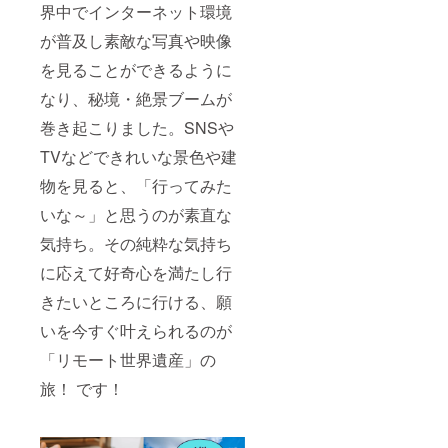
チェア
の無料
界中でインターネット環境
宿泊
スポー
会員登
費・施
が普及し素敵な写真や映像
ツコー
録と
設等へ
ト（大
LINE友
の入場
を見ることができるように
阪府東
だち追
料など
大阪市
加必須
は別途
なり、秘境・絶景ブームが
松原南
となり
支援者
1‐1） ・
ます。
様側の
巻き起こりました。SNSや
日程：
※ツアー
負担と
埼玉で
参加に
TVなどできれいな景色や建
なりま
は毎月
はPC・
す。 ※
開催、
物を見ると、「行ってみた
スマ
渡航制
大阪は
ホ・タ
限等に
いな～」と思うのが素直な
不定期
ブレッ
より旅
開催
トなど
行が
気持ち。その純粋な気持ち
（詳細
のデバ
キャン
日程は
イスと
セルに
に応えて好奇心を満たし行
メール
安定し
なった
にてご
たネッ
場合で
きたいところに行ける、願
連絡い
トワー
も返金
たしま
いを今すぐ叶えられるのが
ク環境
致しか
す。）
が必要
ねま
「リモート世界遺産」の
です。
す。予
めご了
旅！ です！
承くだ
さい。
※現地集
合・現