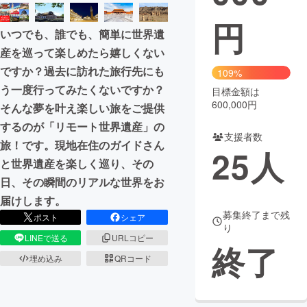
円
まちづくり・地域活性化
いつでも、誰でも、簡単に世界遺
産を巡って楽しめたら嬉しくない
CAMPFIRE for Social Good
CAMPFIRE Creation
ですか？過去に訪れた旅行先にも
109%
CAMPFIREふるさと納税
machi-ya
コミュニティ
う一度行ってみたくないですか？
目標金額は
600,000円
そんな夢を叶え楽しい旅をご提供
するのが「リモート世界遺産」の
支援者数
旅！です。現地在住のガイドさん
25
人
と世界遺産を楽しく巡り、その
日、その瞬間のリアルな世界をお
届けします。
募集終了まで残
ポスト
シェア
り
LINEで送る
URLコピー
終了
埋め込み
QRコード