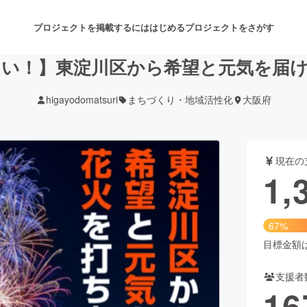
プロジェクトを掲載するには
はじめる
プロジェクトをさがす
い！】東淀川区から希望と元気を届
higayodomatsuri
まちづくり・地域活性化
大阪府
注目のリターン
注目の新着プロジェクト
募集終了が近いプロジェクト
も
現在の
音楽
舞台・パフォーマンス
1,
ゲーム・サービス開発
フード・飲食店
67%
書籍・雑誌出版
アニメ・漫画
目標金額は2
支援者
チャレンジ
ビューティー・ヘルスケ
16