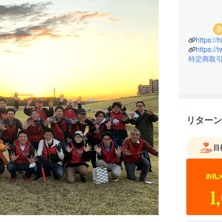
https:/
https://
特定商取
リターン
目