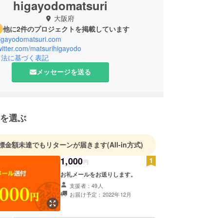
higayodomatsuri
大阪府
他に2件のプロジェクトを掲載しています
/higayodomatsuri.com
twitter.com/matsurihigayodo
引法に基づく表記
メッセージを送る
を選ぶ
標金額未達でもリターンが届きます
(All-in方式)
1,000
円
お礼メールをお送りします。
支援者：49人
お届け予定：2022年12月