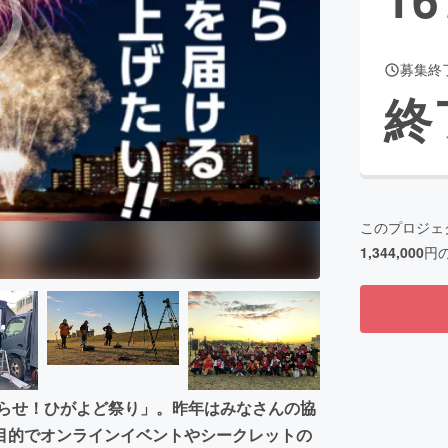
募集終
CAMPFIRE for Social Good
CAMPFIRE Creation
終
CAMPFIREふるさと納税
machi-ya
コミュニティ
このプロジェ
1,344,000
円
照らせ！ひがよど祭り」。昨年はみなさんの協
目的でオンラインイベントやシークレットの