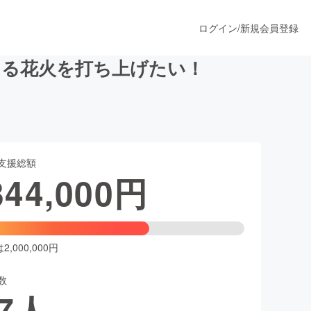
ログイン
/
新規会員登録
ける花火を打ち上げたい！
うすぐ公開されます
支援総額
プロダクト
344,000
円
ファッション
スポーツ
,000,000円
数
ア
ソーシャルグッド
7
人