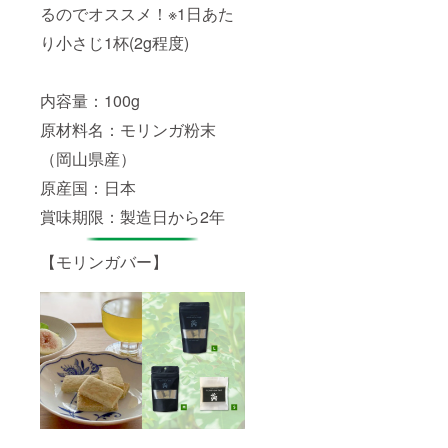
るのでオススメ！※1日あた
アーモ
ンドを
り小さじ1杯(2g程度)
含む）
特徴：
砂糖を
使用し
内容量：100g
ない定
番商品
原材料名：モリンガ粉末
モリン
（岡山県産）
ガバー
の一つ
原産国：日本
上の健
康商
賞味期限：製造日から2年
品。イ
ンドの
伝統医
【モリンガバー】
療の
アーユ
ルベー
ダで用
いられ
ている
モリン
ガが
入って
いる健
康食
材。後