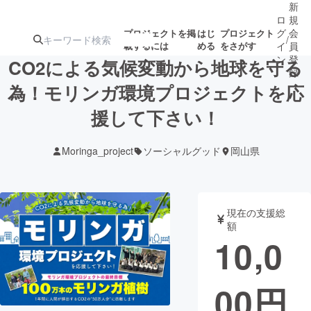
新
ロ
規
グ
会
プロジェクトを掲
はじ
プロジェクト
/
載するには
める
をさがす
イ
員
ン
登
CO2による気候変動から地球を守る
録
為！モリンガ環境プロジェクトを応
援して下さい！
人気のプロ
注目のリ
注目の新着プロ
募集終了が近いプ
もうすぐ公開
ジェクト
ターン
ジェクト
ロジェクト
されます
Moringa_project
ソーシャルグッド
岡山県
アート・写真
音楽
現在の支援総
テクノロジー・ガジェット
ゲーム・サ
額
10,0
映像・映画
書籍・雑誌
00
円
ビジネス・起業
チャレンジ