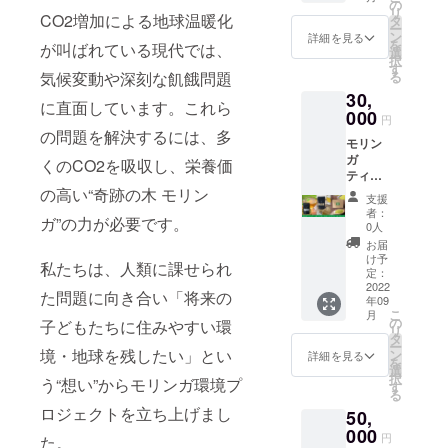
ティー
脂質
の
娠3か月
リ
】 内容
CO2増加による地球温暖化
4.7g、
タ
以内の
ー
量：モ
炭水化
ン
方を含
詳細を見る
を
が叫ばれている現代では、
リンガ
物
選
め大量
択
茶
62.2g、
す
の摂取
気候変動や深刻な飢餓問題
る
10g（2
食塩相
は控え
30,
g×5パッ
当量
てくだ
に直面しています。これら
ク入
000
0.03g
さい。
円
り） 栄
原材
の問題を解決するには、多
モリン
養成分
料：モ
ガ
表示：
くのCO2を吸収し、栄養価
リンガ
ティー3
100グラ
葉（国
袋 + モ
の高い“奇跡の木 モリン
ムあた
産） 特
支援
リンガ
り／エ
徴：1
者：
ガ”の力が必要です。
バー
ネル
パック
0人
（L)2袋
ギー
で2〜３
お届
+ モリ
377kcal
回分使
け予
私たちは、人類に課せられ
ンガパ
、タン
定：
用可 取
ウダー
2022
パク質
扱上の
た問題に向き合い「将来の
年09
１袋 +
21.4g、
注意：
こ
月
御礼の
脂質
の
妊娠予
子どもたちに住みやすい環
リ
手紙
4.7g、
タ
定の
ー
【モリ
境・地球を残したい」とい
炭水化
ン
方、妊
詳細を見る
を
ンガ
物
選
娠3か月
択
う“想い”からモリンガ環境プ
ティー
62.2g、
す
以内の
る
】 内容
食塩相
方を含
ロジェクトを立ち上げまし
50,
量：モ
当量
め大量
リンガ
000
0.03g
の摂取
円
た。
茶