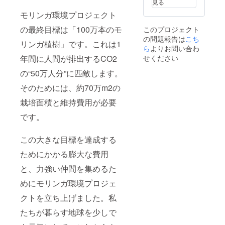
モリン
ル、藻
見る
扱上の
分表
ガパウ
塩（岡
モリンガ環境プロジェクト
注意：
示：1個
ダーは
山県
妊娠予
（5g）
モリン
産）、
の最終目標は「100万本のモ
このプロジェクト
定の
あたり
ガの高
（一部
の問題報告は
こち
方、妊
（推定
機能成
に大
リンガ植樹」です。これは1
娠3か月
ら
よりお問い合わ
値）エ
分をま
豆、乳
以内の
ネル
るごと
年間に人間が排出するCO2
せください
成分、
方を含
ギー
摂れる
アーモ
め大量
の“50万人分”に匹敵します。
21.1kca
のでオ
ンドを
の摂取
l、タン
スス
含む）
そのためには、約70万m2の
は控え
パク質
メ！※1
特徴：
てくだ
0.23g、
日あた
国産、
栽培面積と維持費用が必要
さい。
脂質
り小さ
無添
【モリ
1.1.g、
じ1杯
加、高
です。
ンガ
炭水化
(2g程
機能性
バー
物
度)
栄養バ
(L)】 内
2.43g、
この大きな目標を達成する
ラン
容量：
0食塩相
ス、 カ
モリン
当
ためにかかる膨大な費用
ロリー
ガバー
量.01g
コント
と、力強い仲間を集めるた
（15個
原材
ロー
入り）
料：米
ル、シ
めにモリンガ環境プロジェ
栄養成
粉(岡山
リア
分表
県産)、
ル、お
クトを立ち上げました。私
示：1個
おから
酒のつ
（5g）
(国産)
まみ、
たちが暮らす地球を少しで
あたり
、バ
5000年
（推定
ター(北