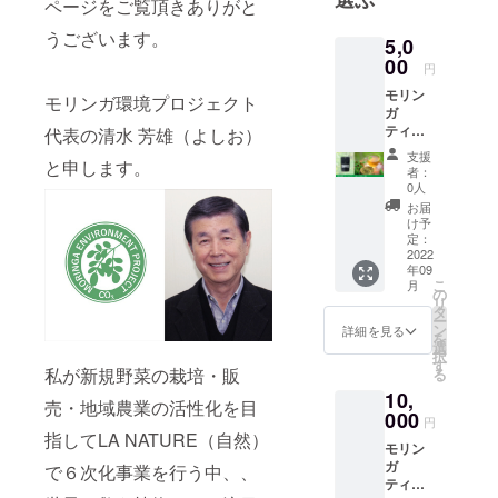
ページをご覧頂きありがと
うございます。
5,0
00
円
モリン
モリンガ環境プロジェクト
ガ
ティー
代表の清水 芳雄（よしお）
１袋 +
支援
と申します。
御礼の
者：
手紙
0人
【モリ
お届
ンガ
け予
ティー
定：
】 内容
2022
年09
量：モ
こ
月
リンガ
の
リ
茶
タ
ー
10g（2
ン
詳細を見る
を
g×5パッ
選
択
ク入
す
私が新規野菜の栽培・販
る
り） 栄
10,
養成分
売・地域農業の活性化を目
表示：
000
円
100グラ
指してLA NATURE（自然）
モリン
ムあた
ガ
り／エ
で６次化事業を行う中、、
ティー2
ネル