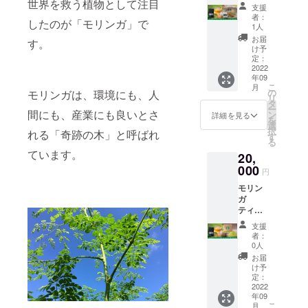
世界を救う植物として注目
袋 + モ
ギー
支援
リンガ
377kcal
者：
したのが「モリンガ」で
バー(S)
、タン
1人
１袋 +
パク質
お届
す。
御礼の
21.4g、
け予
手紙
脂質
定：
【モリ
2022
4.7g、
年09
ンガ
炭水化
こ
月
ティー
物
の
モリンガは、環境にも、人
リ
】 内容
62.2g、
タ
ー
量：モ
間にも、産業にも良いとさ
食塩相
ン
詳細を見る
を
リンガ
当量
選
択
れる「奇跡の木」と呼ばれ
茶
0.03g
す
る
10g（2
原材
ています。
20,
g×5パッ
料：モ
ク入
000
リンガ
円
り） 栄
葉（国
モリン
養成分
産） 特
ガ
表示：
徴：1
ティー2
100グラ
パック
袋 + モ
ムあた
で2〜３
支援
リンガ
り／エ
回分使
者：
パウ
ネル
用可 取
0人
ダー1袋
ギー
扱上の
お届
+ 御礼
377kcal
注意：
け予
の手紙
、タン
定：
妊娠予
【モリ
2022
パク質
定の
年09
ンガ
21.4g、
方、妊
こ
月