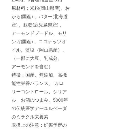
してい
原材料：米粉(岡山県産)、お
る工場
で製造
から(国産) 、バター(北海道
してい
ます。
産) 、粗糖(鹿児島県産) 、
【モリ
ンガ調
アーモンドプードル、モリ
味パウ
ンガ(国産) 、ココナッツオ
ダー】
内容
イル、藻塩（岡山県産）、
量：
100g 原
（一部に大豆、乳成分、
材料：
モリン
アーモンドを含む）
ガ粉末
（岡山
特徴：国産、無添加、高機
県産）
能性栄養バランス、 カロ
リーコントロール、シリア
ル、お酒のつまみ、5000年
の伝統医学アーユルベーダ
のミラクル栄養素
取扱上の注意：妊娠予定の