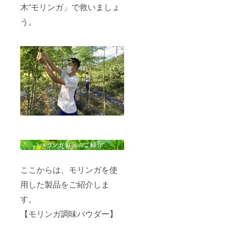
木”モリンガ」で救いましょ
い。
調味
【シュ
料・料
う。
ガーレ
理など
モリン
様々な
ガ】 内
場面で
容量：
使える
15個入
ように
り 栄養
したモ
成分表
リンガ
示：1個
のパウ
（5g）
ダー。
あたり
モリン
（推定
ガパウ
値）エ
ダーは
ネル
モリン
ギー
ガの高
21.3kca
機能成
l、タン
分をま
パク質
るごと
0.26g、
摂れる
ここからは、モリンガを使
脂質
のでオ
1.29.g
スス
用した製品をご紹介しま
、炭水
メ！※1
化物
日あた
す。
2.06g、
り小さ
食塩相
じ1杯
【モリンガ調味パウダー】
当量
(2g程
0.01g
度)