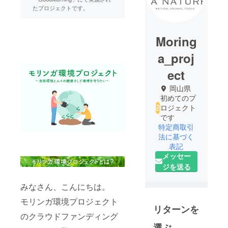
たプロジェクトです。
Moring
a_proj
ect
岡山県
初めてのプ
ロジェクト
です
特定商取引
法に基づく
表記
メッセー
ジを送る
みなさん、こんにちは。
モリンガ環境プロジェクト
リターンを
のクラウドファンディング
選ぶ