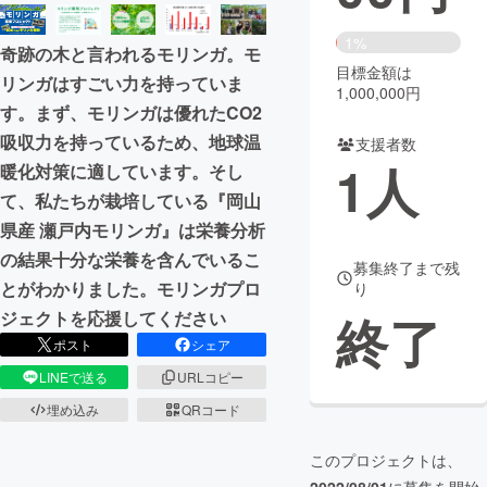
まちづくり・地域活性化
1%
奇跡の木と言われるモリンガ。モ
目標金額は
リンガはすごい力を持っていま
1,000,000円
CAMPFIRE for Social Good
CAMPFIRE Creation
す。まず、モリンガは優れたCO2
CAMPFIREふるさと納税
machi-ya
コミュニティ
吸収力を持っているため、地球温
支援者数
1
人
暖化対策に適しています。そし
て、私たちが栽培している『岡山
県産 瀬戸内モリンガ』は栄養分析
の結果十分な栄養を含んでいるこ
募集終了まで残
とがわかりました。モリンガプロ
り
終了
ジェクトを応援してください
ポスト
シェア
LINEで送る
URLコピー
埋め込み
QRコード
このプロジェクトは、