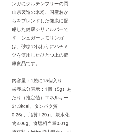
ンガにグルテンフリーの岡
山県製造の米粉、国産おか
らをブレンドした健康に配
慮した健康シリアルバーで
す。シュガーレモリンガ
は、砂糖の代わりにハチミ
ツを使用したひとつ上の健
康食品です。
内容量：1袋に15個入り
栄養成分表示：1個（5g）あ
たり（推定値）エネルギー
21.3kcal、タンパク質
0.26g、脂質1.29.g、炭水化
物2.06g、食塩相当量0.01g
原材料：米粉(岡山県産)、お