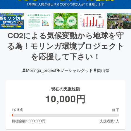
CO2による気候変動から地球を守
る為！モリンガ環境プロジェクト
を応援して下さい！
Moringa_project
ソーシャルグッド
岡山県
現在の支援総額
10,000
円
終了
1
%達成
目標金額
1,000,000
円
支援者数
1
人