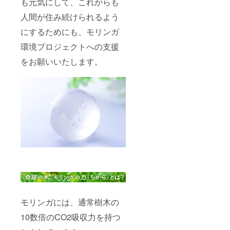
も元気にして、これからも
の伝統
値）エ
海道産)
医学
ネル
人間が住み続けられるよう
、粗糖
アーユ
ギー
(鹿児島
ルベー
にするためにも、モリンガ
21.1kca
県産) 、
ダのミ
l、タン
アーモ
ラクル
環境プロジェクトへの支援
パク質
ンド
栄養素
0.23g、
プード
取扱上
をお願いいたします。
脂質
ル、モ
の注
1.1.g、
リンガ
意：妊
炭水化
(国産)
娠予定
物
、ココ
の方、
2.43g、
ナッツ
妊娠3か
0食塩相
オイ
月以内
当
ル、藻
の方を
量.01g
塩（岡
含め大
原材
山県
量の摂
料：米
産）、
取は控
粉(岡山
（一部
えてく
県産)、
に大
ださ
おから
豆、乳
い。
(国産)
成分、
、バ
アーモ
ター(北
ンドを
海道産)
含む）
モリンガには、通常樹木の
、粗糖
特徴：
(鹿児島
国産、
10数倍のCO2吸収力を持つ
県産) 、
無添
アーモ
加、高