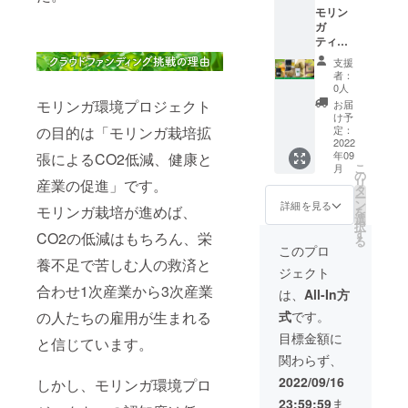
原材
は控え
モリン
10g（2
料：モ
てくだ
ガ
g×5パッ
リンガ
さい。
ティー3
ク入
葉（国
【モリ
袋 + モ
り） 栄
産） 特
ンガ
支援
リンガ
養成分
徴：1
バー
者：
バー
表示：
パック
0人
(S)】 内
（L)3袋
100グラ
で2〜３
モリンガ環境プロジェクト
容量：
お届
+ シュ
ムあた
回分使
け予
モリン
ガーレ
の目的は「モリンガ栽培拡
り／エ
定：
用可 取
ガバー
モリン
2022
ネル
扱上の
（3個入
年09
張によるCO2低減、健康と
ガ1袋 +
ギー
注意：
り） 栄
こ
月
モリン
377kcal
の
妊娠予
養成分
リ
産業の促進」です。
ガパウ
、タン
タ
定の
表示：
ー
ダー2袋
パク質
ン
方、妊
詳細を見る
栄養成
モリンガ栽培が進めば、
を
+ 御礼
21.4g、
選
娠3か月
分表示
択
の手紙
脂質
す
以内の
CO2の低減はもちろん、栄
1個
る
【モリ
4.7g、
方を含
このプロ
（5g）
ンガ
炭水化
養不足で苦しむ人の救済と
め大量
あたり
ジェクト
ティー
物
の摂取
（推定
合わせ1次産業から3次産業
】 内容
62.2g、
は控え
は、
All-In方
値）エ
量：モ
食塩相
てくだ
ネル
の人たちの雇用が生まれる
式
です。
リンガ
当量
さい。
ギー
茶
0.03g
【モリ
目標金額に
21.1kca
と信じています。
10g（2
原材
ンガ調
l、タン
関わらず、
g×5パッ
料：モ
味パウ
パク質
ク入
リンガ
ダー】
2022/09/16
0.23g、
しかし、モリンガ環境プロ
り） 栄
葉（国
内容
脂質
23:59:59
ま
養成分
産） 特