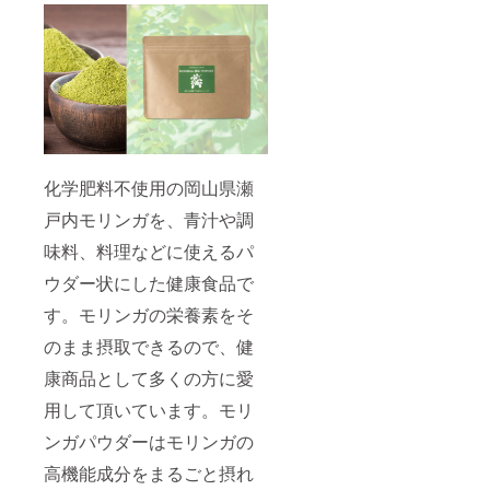
原材
料：米
粉(岡山
県産)、
おから
(国産)
、バ
ター(北
海道産)
、アー
化学肥料不使用の岡山県瀬
モンド
プード
戸内モリンガを、青汁や調
ル、モ
リンガ
味料、料理などに使えるパ
(国産)
、蜂蜜
ウダー状にした健康食品で
(国産)
す。モリンガの栄養素をそ
、ココ
ナッツ
のまま摂取できるので、健
オイ
ル、藻
康商品として多くの方に愛
塩（岡
山県
用して頂いています。モリ
産）、
（一部
ンガパウダーはモリンガの
に大
豆、乳
高機能成分をまるごと摂れ
成分、