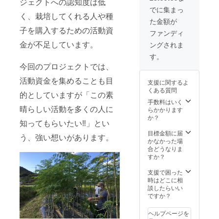
ジェクトへの認知度は低
量：
1.1.g、
表示：
徴：1
100g 原
でに集まっ
炭水化
100グラ
く、栽培してくれる人や種
パック
材料：
物
た金額が
ムあた
で2〜３
モリン
2.43g、
子を購入するための活動資
り／エ
回分使
ガ粉末
ファンディ
0食塩相
ネル
用可 取
（岡山
当
金が不足しています。
ングされま
ギー
扱上の
県産）
量.01g
377kcal
注意：
特徴：
す。
原材
、タン
妊娠予
無農
料：米
今回のプロジェクトでは、
パク質
定の
薬・化
粉(岡山
21.4g、
方、妊
学肥料
活動資金を集めることも目
県産)、
支援に関するよ
脂質
娠3か月
不使用
おから
くある質問
4.7g、
的としていますが「この素
以内の
の岡山
(国産)
炭水化
方を含
手数料はいく
県瀬戸
、バ
晴らしい活動を多くの人に
物
め大量
らかかります
内モリ
ター(北
62.2g、
の摂取
か？
ンガを
海道産)
知ってもらいたい‼︎」とい
食塩相
は控え
青汁・
、粗糖
当量
てくだ
目標金額に届
調味
(鹿児島
う、強い想いがあります。
0.03g
さい。
かなかった場
料・料
県産) 、
原材
【モリ
合どうなりま
理など
アーモ
料：モ
ンガ
すか？
様々な
ンド
リンガ
バー
場面で
プード
葉（国
(L)】 内
支援で困った
使える
ル、モ
産） 特
容量：
時はどこに相
ように
リンガ
徴：1
モリン
談したらいい
したモ
(国産)
パック
ガバー
ですか？
リンガ
、ココ
で2〜３
（15個
のパウ
ナッツ
回分使
入り）
ダー。
オイ
ヘルプページを
用可 取
栄養成