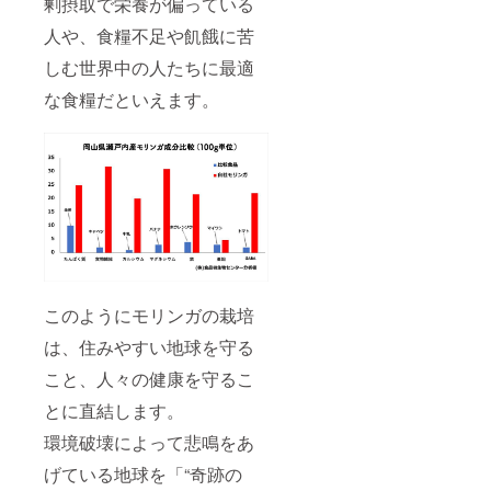
剰摂取で栄養が偏っている
コント
含め大
ロー
人や、食糧不足や飢餓に苦
量の摂
ル、シ
取は控
しむ世界中の人たちに最適
リア
えてく
ル、お
ださ
な食糧だといえます。
酒のつ
い。
まみ、
【モリ
5000年
ンガ調
の伝統
味パウ
医学
ダー】
アーユ
内容
ルベー
量：
ダのミ
100g 原
ラクル
材料：
栄養素
モリン
取扱上
ガ粉末
の注
（岡山
意：妊
このようにモリンガの栽培
県産）
娠予定
特徴：
は、住みやすい地球を守る
の方、
無農
妊娠3か
薬・化
こと、人々の健康を守るこ
月以内
学肥料
の方を
不使用
とに直結します。
含め大
の岡山
量の摂
県瀬戸
環境破壊によって悲鳴をあ
取は控
内モリ
えてく
げている地球を「“奇跡の
ンガを
ださ
青汁・