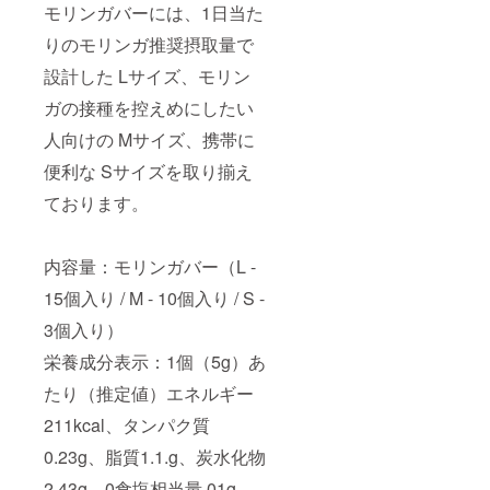
モリンガバーには、1日当た
に残る
余韻の
りのモリンガ推奨摂取量で
ある味
の美味
設計した Lサイズ、モリン
しさが
特徴。
ガの接種を控えめにしたい
取扱上
人向けの Mサイズ、携帯に
の注
意：開
便利な Sサイズを取り揃え
封後は
冷暗所
ております。
で保
管、妊
娠予定
の方妊
内容量：モリンガバー（L -
娠３ヶ
月以内
15個入り / M - 10個入り / S -
の方を
3個入り）
含め大
量の摂
栄養成分表示：1個（5g）あ
取は控
えて下
たり（推定値）エネルギー
さい当
製品は
211kcal、タンパク質
小麦粉
を使っ
0.23g、脂質1.1.g、炭水化物
た製品
2.43g、0食塩相当量.01g
を製造