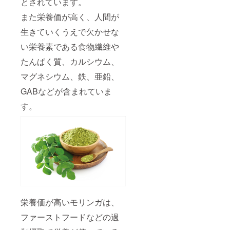
とされています。
ンド
機能性
プード
また栄養価が高く、人間が
栄養バ
ル、モ
ラン
生きていくうえで欠かせな
リンガ
ス、 カ
(国産)
ロリー
い栄養素である食物繊維や
、ココ
コント
ナッツ
ロー
たんぱく質、カルシウム、
オイ
ル、シ
ル、藻
リア
マグネシウム、鉄、亜鉛、
塩（岡
ル、お
山県
GABなどが含まれていま
酒のつ
産）、
まみ、
す。
（一部
5000年
に大
の伝統
豆、乳
医学
成分、
アーユ
アーモ
ルベー
ンドを
ダのミ
含む）
ラクル
特徴：
栄養素
国産、
取扱上
無添
の注
加、高
意：妊
機能性
娠予定
栄養価が高いモリンガは、
栄養バ
の方、
ラン
妊娠3か
ファーストフードなどの過
ス、 カ
月以内
ロリー
の方を