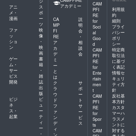
ジ
CAM
アカデミー
アニ
ス
利用規
PFI
メ・
ポ
約
RE
漫画
ー
CA
説
細則
for
ツ
MP
明
プライ
Soci
ファ
映
FI
会
バシー
al
ッ
像
RE
・
ポリ
Goo
ショ
・
ア
相
シー
d
ン
映
カ
談
特定商
CAM
画
デ
会
取引法
PFI
ゲー
書
ミ
に基づ
RE
ム・
籍
ー
く表記
for
サー
・
と
情報セ
Ente
ビス
雑
は
キュリ
rtain
開発
誌
ク
サ
ティ方
men
出
ラ
ポ
針
t
版
ウ
ー
反社基
CAM
ビジ
ビ
ド
ト
本方針
PFI
ネ
ュ
フ
サ
カスタ
RE
ス・
ー
ァ
ー
マーハ
for
起業
テ
ン
ビ
ラスメ
Spor
ィ
デ
ス
ントに
ts
ー
ィ
対する
CAM
・
ン
考え方