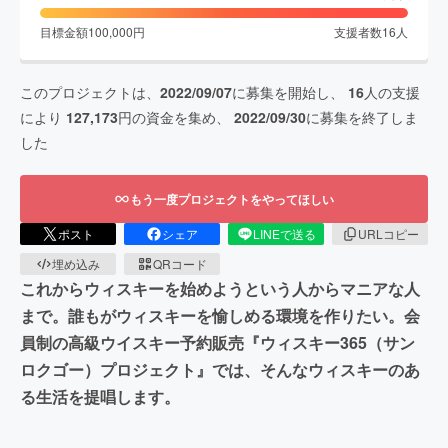
目標金額
100,000
円
支援者数
16
人
このプロジェクトは、
2022/09/07
に募集を開始し、
16
人の支援
により
127,173
円の資金を集め、
2022/09/30
に募集を終了しま
した
もう一度プロジェクトをやってほしい
ポスト
シェア
LINEで送る
URLコピー
埋め込み
QRコード
これからウィスキーを始めようという人からマニアな人
まで。誰もがウィスキーを愉しめる環境を作りたい。会
員制の高級ウイスキー予約販売『ウィスキー365（サン
ロクゴー）プロジェクト』では、そんなウィスキーのあ
る生活を提唱します。