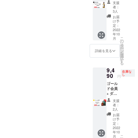
リー山
支援
崎 ミニ
者：
ボトル
3人
180ml +
お届
200円割
け予
引券
定：
（半年
2022
年10
間有
こ
月
効）
の
リ
タ
ー
ン
詳細を見る
を
選
択
す
る
9,4
在庫な
90
し
円
ゴール
ド会員
+ ダル
モア 15
支援
年 40%
者：
1000ml
2人
+ 200円
お届
割引券
け予
（半年
定：
間有
2022
年10
効）
こ
月