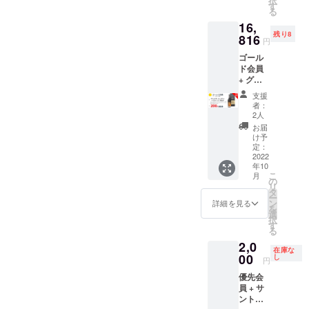
択
す
る
16,
残り8
816
円
ゴール
ド会員
+ グレ
ンモー
支援
レンジ
者：
シグ
2人
ネット
お届
46%
け予
700ml +
定：
200円割
2022
年10
引券
こ
月
（半年
の
リ
間有
タ
ー
効）
ン
詳細を見る
を
選
択
す
る
2,0
在庫な
00
し
円
優先会
員 + サ
ント