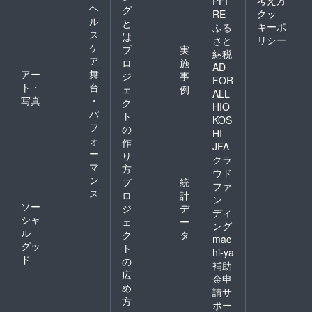
PFI
ヘ
グ
クッ
RE
ル
と
キーポ
ふる
ス
は
リシー
さと
ケ
プ
実
納税
ア
ロ
施
AD
アー
舞
ジ
事
FOR
ト・
台
ェ
例
ALL
写真
・
ク
HIO
パ
ト
KOS
フ
の
HI
ォ
作
JFA
ー
り
クラ
マ
方
ウド
ン
プ
統
ファ
ス
ロ
計
ン
ソー
ジ
デ
ディ
シャ
ェ
ー
ング
ル
ク
タ
mac
グッ
ト
hi-ya
ド
の
補助
広
金申
め
請サ
方
ポー