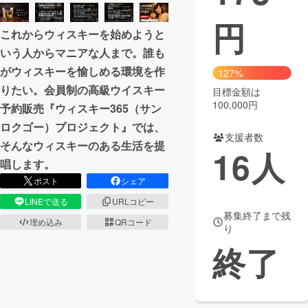
円
まちづくり・地域活性化
これからウィスキーを始めようと
いう人からマニアな人まで。誰も
CAMPFIRE for Social Good
CAMPFIRE Creation
がウィスキーを愉しめる環境を作
127%
CAMPFIREふるさと納税
machi-ya
コミュニティ
りたい。会員制の高級ウイスキー
目標金額は
100,000円
予約販売『ウィスキー365（サン
ロクゴー）プロジェクト』では、
支援者数
そんなウィスキーのある生活を提
16
人
唱します。
ポスト
シェア
LINEで送る
URLコピー
募集終了まで残
埋め込み
QRコード
り
終了