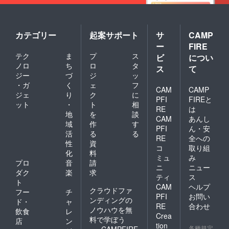
カテゴリー
起案サポート
サ
CAMP
ー
FIRE
テク
ま
プ
ス
ビ
につい
ノロ
ち
ロ
タ
ス
て
ジー
づ
ジ
ッ
・ガ
く
ェ
フ
CAM
CAMP
ジェ
り
ク
に
PFI
FIREと
ット
・
ト
相
RE
は
地
を
談
CAM
あんし
域
作
す
PFI
ん・安
活
る
る
RE
全への
性
資
コ
取り組
化
料
ミュ
み
プロ
音
請
ニ
ニュー
ダク
楽
求
ティ
ス
ト
CAM
ヘルプ
クラウドファ
フー
チ
PFI
お問い
ンディングの
ド・
ャ
RE
合わせ
ノウハウを無
飲食
レ
Crea
料で学ぼう
店
ン
tion
各種規定
CAMPFIRE