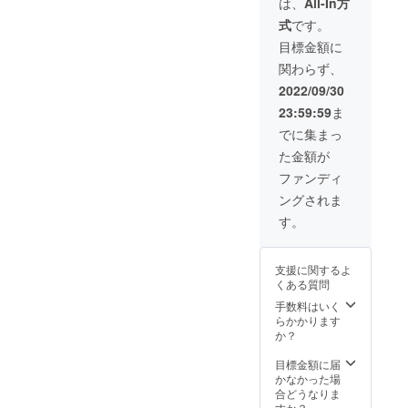
は、
All-In方
式
です。
目標金額に
関わらず、
2022/09/30
23:59:59
ま
でに集まっ
た金額が
ファンディ
ングされま
す。
支援に関するよ
くある質問
手数料はいく
らかかります
か？
目標金額に届
かなかった場
合どうなりま
すか？