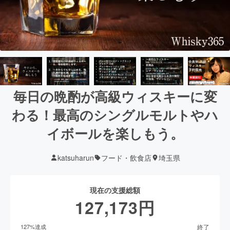
毎日の晩酌が高級ウィスキーに変
わる！最高のシングルモルトやハ
イボールを楽しもう。
katsuharun
フード・飲食店
埼玉県
現在の支援総額
127,173
円
終了
127
%達成