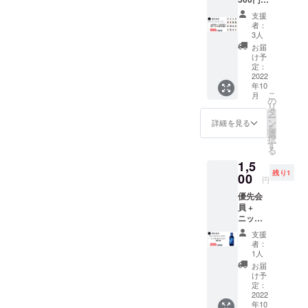
引券
支援
（半年
者：
間有
3人
効）
お届
け予
定：
2022
年10
こ
月
の
リ
タ
ー
ン
詳細を見る
を
選
択
す
る
1,5
残り1
00
円
優先会
員 +
ニッカ
セッ
支援
ション
者：
ミニボ
1人
トル
お届
180ml +
け予
200円割
定：
引券
2022
年10
（半年