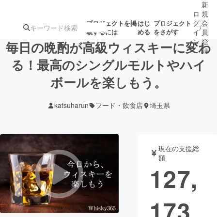
新
ロ
規
グ
会
プロジェクトを掲
はじ
プロジェクト
/
載するには
める
をさがす
イ
員
ン
登
毎日の晩酌が高級ウィスキーに変わ
録
る！最高のシングルモルトやハイ
ボールを楽しもう。
人気のプロ
注目のリ
注目の新着プロ
募集終了が近いプ
もうすぐ公開
ジェクト
ターン
ジェクト
ロジェクト
されます
katsuharun
フード・飲食店
埼玉県
アート・写真
音楽
現在の支援総
テクノロジー・ガジェット
ゲーム・サ
額
127,
映像・映画
書籍・雑誌
173
ビジネス・起業
チャレンジ