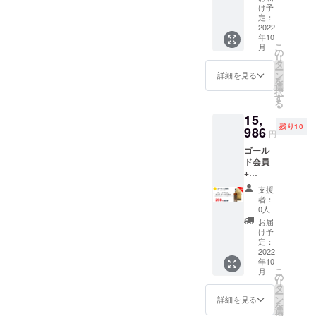
46%
け予
1000ml
定：
+ 200円
2022
年10
割引券
こ
月
（半年
の
リ
間有
タ
ー
効）
ン
詳細を見る
を
選
択
す
る
15,
残り10
986
円
ゴール
ド会員
+
ジャッ
支援
クダニ
者：
エル・
0人
No.27
お届
ゴール
け予
ド 40%
定：
700ml +
2022
年10
200円割
こ
月
引券
の
リ
（半年
タ
ー
間有
ン
詳細を見る
を
効）
選