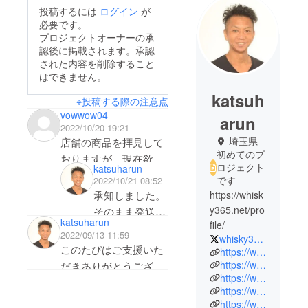
投稿するには
ログイン
が
必要です。
プロジェクトオーナーの承
認後に掲載されます。承認
された内容を削除すること
はできません。
katsuh
※投稿する際の注意点
vowwow04
arun
2022/10/20 19:21
埼玉県
店舗の商品を拝見して
初めてのプ
おりますが、現在欲し
ロジェクト
katsuharun
い、またはこの値段な
です
2022/10/21 08:52
ら買いたい商品がござ
https://whisk
承知しました。
いません。
y365.net/pro
そのまま発送と
katsuharun
リターンは購入商品と
file/
させてくださ
2022/09/13 11:59
whisky365shop
同梱でなければ発送し
い。
このたびはご支援いた
https://whisky365.shop/
ていただけないので
今回、ご予約い
https://whisky365.net/
だきありがとうござい
しょうか。
ただけたおかげ
https://www.facebook.com/naoki.katsuhara/
ます。先程、税務署か
https://www.facebook.com/whisky365shop/
で、当初 公表
ら連絡があり今週内に
https://www.instagram.com/whisky365shop/