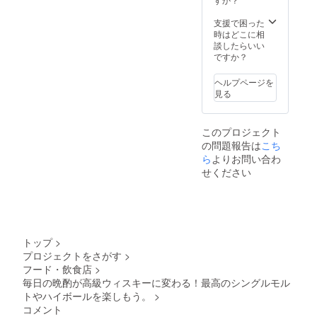
支援で困った
時はどこに相
談したらいい
ですか？
ヘルプページを
見る
このプロジェクト
の問題報告は
こち
ら
よりお問い合わ
せください
トップ
>
プロジェクトをさがす
>
フード・飲食店
>
毎日の晩酌が高級ウィスキーに変わる！最高のシングルモル
トやハイボールを楽しもう。
>
コメント