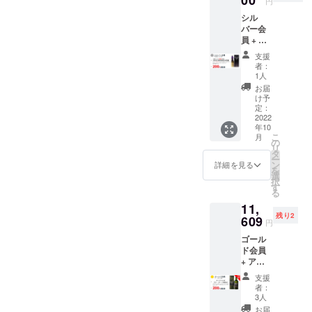
円
シル
バー会
員 + 純
米大吟
支援
醸 +
者：
200円割
1人
引券
お届
（半年
け予
間有
定：
効）
2022
年10
こ
月
の
リ
タ
ー
ン
詳細を見る
を
選
択
す
る
11,
残り2
609
円
ゴール
ド会員
+ アー
ドベッ
支援
グ・ア
者：
ン・
3人
オー
お届