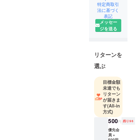
させてもらった
酒類免許拡大許可の連
特定商取引
予定通りの商品
法に基づく
絡がございました。こ
表記
と相場感でやれ
れにより、年間3,000kl
メッセー
そうです。気が
未満のお酒の取扱が可
ジを送る
向いたタイミン
能になります。
グであらためて
国内大手メーカーの
ご利用くださ
ビールや大量焼酎、大
い。
リターンを
量ワインなど意外な
当初からグレン
ら、ほぼ取り扱いでき
選ぶ
フィディック15
るということになりま
年のみが遅れて
す。（キリンビールや
目標金額
ましたが、こち
大五郎といったお酒以
未達でも
らも来月には入
外の取り扱いができま
リターン
荷します。
が届きま
す。）
す
(All-in
ありがとうござ
今後のリクエストにも
方式)
いました。感謝
お役立てできるよう事
500
しております。
円
残り96
業を進めて参ります。
優先会
引き続きよろしくお願
員 +
いします。
500円割