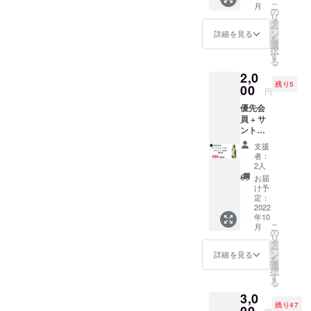
こ
月
間有
の
リ
効）
タ
ー
ン
詳細を見る
を
選
択
す
る
2,0
残り5
00
円
優先会
員 + サ
ント
リー白
支援
州 ミニ
者：
ボトル
2人
180ml +
お届
200円割
け予
引券
定：
（半年
2022
年10
間有
こ
月
効）
の
リ
タ
ー
ン
詳細を見る
を
選
択
す
る
3,0
残り47
00