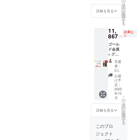
の
リ
タ
ー
ン
詳細を見る
を
選
択
す
る
11,
在庫な
867
し
円
ゴール
ド会員
+ グレ
ンモー
支援
レンジ
者：
19年
2人
43%
お届
700ml +
け予
200円割
定：
引券
2022
年10
（半年
こ
月
間有
の
リ
効）
タ
ー
ン
詳細を見る
を
選
択
す
る
このプロ
ジェクト