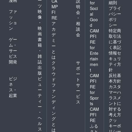
CA
説
細則
for
ツ
MP
明
プライ
Soci
ファ
映
FI
会
バシー
al
ッ
像
RE
・
ポリ
Goo
ショ
・
ア
相
シー
d
ン
映
カ
談
特定商
CAM
画
デ
会
取引法
PFI
ゲー
書
ミ
に基づ
RE
ム・
籍
ー
く表記
for
サー
・
と
情報セ
Ente
ビス
雑
は
キュリ
rtain
開発
誌
ク
サ
ティ方
men
出
ラ
ポ
針
t
版
ウ
ー
反社基
CAM
ビジ
ビ
ド
ト
本方針
PFI
ネ
ュ
フ
サ
カスタ
RE
ス・
ー
ァ
ー
マーハ
for
起業
テ
ン
ビ
ラスメ
Spor
ィ
デ
ス
ントに
ts
ー
ィ
対する
CAM
・
ン
考え方
PFI
ヘ
グ
クッ
RE
ル
と
キーポ
ふる
ス
は
リシー
さと