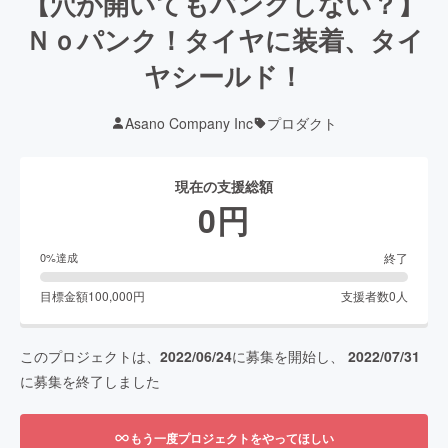
【穴が開いてもパンクしない？】
Ｎｏパンク！タイヤに装着、タイ
ヤシールド！
Asano Company Inc
プロダクト
現在の支援総額
0
円
終了
0
%達成
目標金額
100,000
円
支援者数
0
人
このプロジェクトは、
2022/06/24
に募集を開始し、
2022/07/31
に募集を終了しました
もう一度プロジェクトをやってほしい