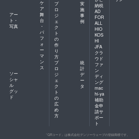
ケ
プ
実
納税
ア
ロ
施
AD
アー
舞
ジ
事
FOR
ト・
台
ェ
例
ALL
写真
・
ク
HIO
パ
ト
KOS
フ
の
HI
ォ
作
JFA
ー
り
クラ
マ
方
ウド
ン
プ
統
ファ
ス
ロ
計
ン
ソー
ジ
デ
ディ
シャ
ェ
ー
ング
ル
ク
タ
mac
グッ
ト
hi-ya
ド
の
補助
広
金申
め
請サ
方
ポー
ト
「QRコード」は株式会社デンソーウェーブの登録商標です。