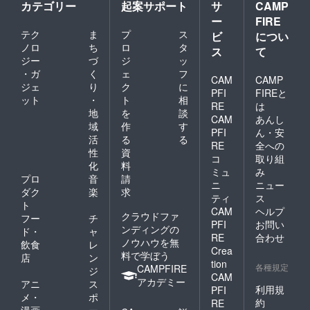
カテゴリー
起案サポート
サ
CAMP
ー
FIRE
テク
ま
プ
ス
ビ
につい
ノロ
ち
ロ
タ
ス
て
ジー
づ
ジ
ッ
・ガ
く
ェ
フ
CAM
CAMP
ジェ
り
ク
に
PFI
FIREと
ット
・
ト
相
RE
は
地
を
談
CAM
あんし
域
作
す
PFI
ん・安
活
る
る
RE
全への
性
資
コ
取り組
化
料
ミュ
み
プロ
音
請
ニ
ニュー
ダク
楽
求
ティ
ス
ト
CAM
ヘルプ
クラウドファ
フー
チ
PFI
お問い
ンディングの
ド・
ャ
RE
合わせ
ノウハウを無
飲食
レ
Crea
料で学ぼう
店
ン
tion
各種規定
CAMPFIRE
ジ
CAM
アカデミー
アニ
ス
利用規
PFI
メ・
ポ
約
RE
漫画
ー