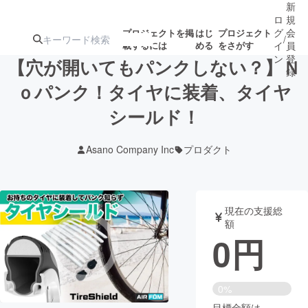
新
ロ
規
グ
会
プロジェクトを掲
はじ
プロジェクト
/
載するには
める
をさがす
イ
員
ン
登
【穴が開いてもパンクしない？】Ｎ
録
ｏパンク！タイヤに装着、タイヤ
シールド！
人気のプロ
注目のリ
注目の新着プロ
募集終了が近いプ
もうすぐ公開
ジェクト
ターン
ジェクト
ロジェクト
されます
Asano Company Inc
プロダクト
アート・写真
音楽
現在の支援総
テクノロジー・ガジェット
ゲーム・サ
額
0
円
映像・映画
書籍・雑誌
0%
ビジネス・起業
チャレンジ
目標金額は