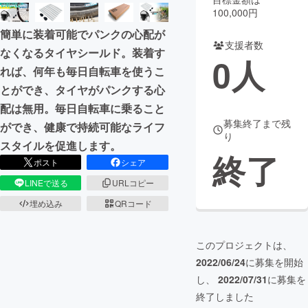
100,000円
まちづくり・地域活性化
簡単に装着可能でパンクの心配が
支援者数
なくなるタイヤシールド。装着す
0
人
CAMPFIRE for Social Good
CAMPFIRE Creation
れば、何年も毎日自転車を使うこ
CAMPFIREふるさと納税
machi-ya
コミュニティ
とができ、タイヤがパンクする心
配は無用。毎日自転車に乗ること
募集終了まで残
ができ、健康で持続可能なライフ
り
スタイルを促進します。
終了
ポスト
シェア
LINEで送る
URLコピー
埋め込み
QRコード
このプロジェクトは、
2022/06/24
に募集を開始
し、
2022/07/31
に募集を
終了しました