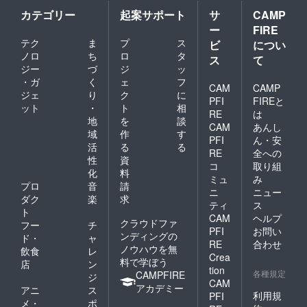
カテゴリー
起案サポート
サ
CAMP
ー
FIRE
テク
ま
プ
ス
ビ
につい
ノロ
ち
ロ
タ
ス
て
ジー
づ
ジ
ッ
・ガ
く
ェ
フ
CAM
CAMP
ジェ
り
ク
に
PFI
FIREと
ット
・
ト
相
RE
は
地
を
談
CAM
あんし
域
作
す
PFI
ん・安
活
る
る
RE
全への
性
資
コ
取り組
化
料
ミュ
み
プロ
音
請
ニ
ニュー
ダク
楽
求
ティ
ス
ト
CAM
ヘルプ
クラウドファ
フー
チ
PFI
お問い
ンディングの
ド・
ャ
RE
合わせ
ノウハウを無
飲食
レ
Crea
料で学ぼう
店
ン
tion
各種規定
CAMPFIRE
ジ
CAM
アカデミー
アニ
ス
利用規
PFI
メ・
ポ