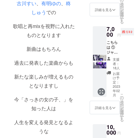
リ
古川すい
、
有明ゆの
、
柊
ンバー
cocooo
タ
ー
サイン
saki/ 阿
ン
詳細を見る
しゅう
での
を
入り）
部拓朗
選
択
③指定
さま：
す
る
メン
https://
歌唱と再mixを視野に入れた
7,0
バーと3
www.in
残り32
分間お
00
stagra
ものとなります
円
話がで
m.com/
こちら
きる個
takuro_
は ①
別特典
新曲はもちろん
abe/ 過
ジャ
会 が含
去柊
ケット
まれて
しゅう
支援
過去に発表した楽曲からも
デザイ
おりま
がソロ
者：
ンス
す *個別
で撮影
18人
テッ
特典会
してい
お届
新たな楽しみが増えるもの
カー ②
は、
ただい
け予
ジャ
2023年
定：
た時の
となりますし
ケット
2023
2月4日
作品：
年02
デザイ
に予定
https://
こ
月
ンポス
してお
の
www.in
今「さっきの女の子、」を
リ
ター
ります *
タ
stagra
ー
（全メ
他リ
ン
知った人は
m.com/
詳細を見る
を
ンバー
ターン
選
p/Cb2Z
択
サイン
実行日
す
vwsLe3
る
入り）
人生を変える発見となるよ
時とは
Q/
10,
③完成
被りま
Zine1冊
うな
したア
000
せん *
と、
円
ルバム
ネット
ジャ