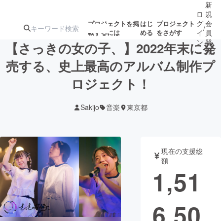
新
ロ
規
グ
会
プロジェクトを掲
はじ
プロジェクト
/
載するには
める
をさがす
イ
員
ン
登
【さっきの女の子、】2022年末に発
録
売する、史上最高のアルバム制作プ
ロジェクト！
人気のプロ
注目のリ
注目の新着プロ
募集終了が近いプ
もうすぐ公開
ジェクト
ターン
ジェクト
ロジェクト
されます
Sakijo
音楽
東京都
アート・写真
音楽
現在の支援総
テクノロジー・ガジェット
ゲーム・サ
額
1,51
映像・映画
書籍・雑誌
6,50
ビジネス・起業
チャレンジ