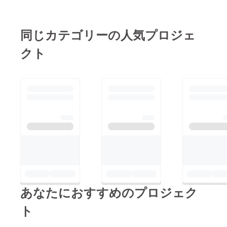
SNSの
アカウ
ント名
を"必
同じカテゴリーの人気プロジェ
ず"ご記
載くだ
クト
さい *ご
希望の
内容な
どがあ
れば、
添えて
いただ
ければ
幸いで
す 11の
YouTub
e風編集
を行
なった
動画に
関して
は *10
分以内
あなたにおすすめのプロジェク
の動画
となり
ト
ます *動
画はギ