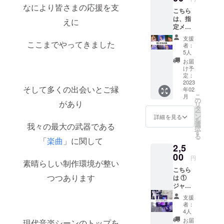
後に行
なにより皆さまの応援を支
こちら
われる
は、指
ため、
えに
定メン
参考画
バーを
像は過
支援
素材と
ここまでやってきました
去のCD
者：
した、
ジャ
5人
携帯等
ケット
お届
で使用
イラス
け予
可能な
トとな
定：
壁紙を
2023
ります
そして多くの出会いとご縁
年02
制作い
こ
月
たしま
の
があり
リ
す *画像
タ
ー
は1枚と
ン
詳細を見る
を
なりま
選
我々の最大の武器である
択
す *備考
す
る
欄に、
「
楽曲
」に関して
2,5
携帯の
機種か
00
円
素晴らしい制作環境が整い
必要画
こちら
像サイ
つつあります
は ①
ズを添
ジャ
えてく
ケット
ださい
支援
デザイ
者：
ンス
4人
テッ
お届
現代音楽シーンのトップを