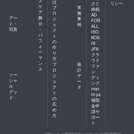
ス
は
リシー
さと
ケ
プ
実
納税
ア
ロ
施
AD
アー
舞
ジ
事
FOR
ト・
台
ェ
例
ALL
写真
・
ク
HIO
パ
ト
KOS
フ
の
HI
ォ
作
JFA
ー
り
クラ
マ
方
ウド
ン
プ
統
ファ
ス
ロ
計
ン
ソー
ジ
デ
ディ
シャ
ェ
ー
ング
ル
ク
タ
mac
グッ
ト
hi-ya
ド
の
補助
広
金申
め
請サ
方
ポー
ト
「QRコード」は株式会社デンソーウェーブの登録商標です。