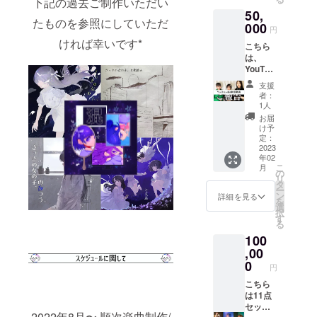
下記の過去ご制作いただい
企画に
ツ が各
50,
参加す
1つずつ
たものを参照にしていただ
る形と
000
含まれ
円
なりま
ていま
ければ幸いです*
こちら
す 企画
す 6のT
は、
の内容
シャツ
YouTub
は、下
は ・カ
e風編集
記のよ
ラー
支援
を行
うにな
「ホワ
者：
なった
ります
イトの
1人
動画と
古川す
み」 ・
お届
なって
い：古
サイズ
け予
おりま
川すい
定：
は
す 結婚
2023
と行く
L,XL,XX
年02
式の余
ハイキ
Lの展開
こ
月
興、〇
ング
の
となり
リ
〇につ
（都内
タ
ます ・
ー
いて
近郊）
ン
デザイ
詳細を見る
を
語って
→日程
選
ンはプ
択
ほし
2023年
す
ロジェ
る
い！な
2月5日
クト後
100
ど、
有明ゆ
の制作
YouTub
,00
の：
となる
eフォー
オート
0
ため、
円
マット
ミール
過去
であれ
こちら
料理教
ジャ
ばなん
は11点
室
ケット
でもOK
セット
（1.5h
デザイ
2022年8月〜 順次楽曲制作/