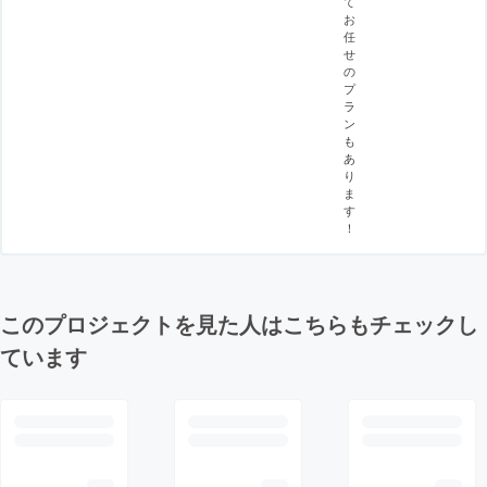
て
お
任
せ
の
プ
ラ
ン
も
あ
り
ま
す
！
このプロジェクトを見た人はこちらもチェックし
ています