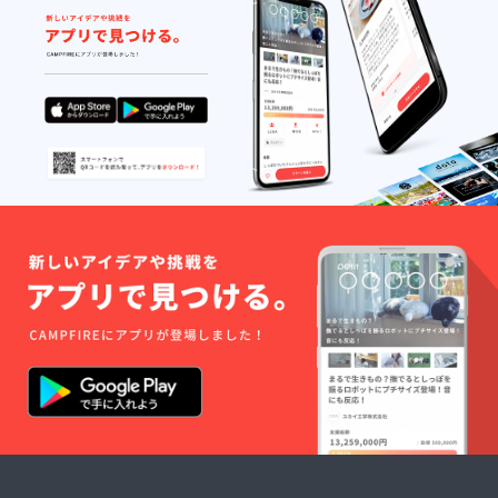
疇にて
お願い
いたし
ます 過
去制作
例 題
材：リ
ターン
希望者
内容：
もしそ
の方が
アイド
ルだっ
た
ら！？
現役ア
イドル
が本気
で設定
を考え
てみ
た！ｗ