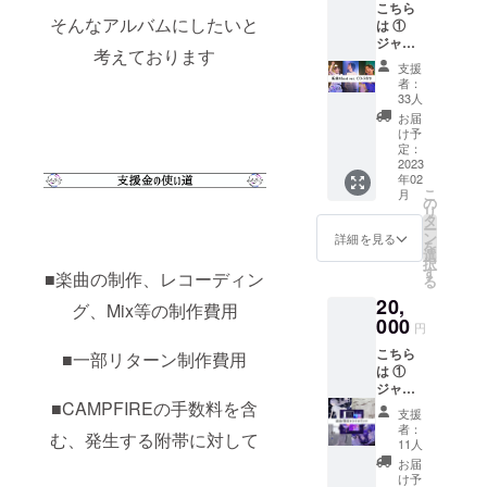
こちら
（全メ
環境に
ケット
そんなアルバムにしたいと
は ①
ンバー
よる環
デザイ
ジャ
サイン
境や状
ンス
考えております
ケット
入り）
況によ
テッ
支援
デザイ
④直筆
り問題
カー1枚
者：
ンス
のお礼
が発生
33人
がつき
テッ
のお手
した場
ます *全
お届
カー ②
紙（指
合、振
け予
メン
完成し
定メン
定：
替など
バーよ
たアル
2023
バー1
は行い
り、サ
年02
バム
人）
ません *
インを
こ
月
（全メ
が、各1
の
ただし
入れさ
リ
ンバー
つずつ
タ
こちら
せてい
ー
サイン
含んだ
ン
での問
詳細を見る
ただき
を
入り）
セット
選
題が発
ます *
択
③お礼
となり
す
覚した
ページ
■楽曲の制作、レコーディン
る
のボイ
ます *備
場合
数は30
20,
スチェ
考欄に
グ、Mix等の制作費用
は、そ
前後を
キ/1枚
000
お名前
の限り
予定し
円
④直筆
やSNS
ではご
ており
こちら
のお礼
■一部リターン制作費用
のアカ
ざいま
ます *撮
は ①
のお手
ウント
せん
影時期
ジャ
紙 ⑤新
名を"必
によ
■CAMPFIREの手数料を含
ケット
曲のInst
ず"ご記
り、季
支援
デザイ
ver.CD-
載くだ
者：
節感は
む、発生する附帯に対して
ンス
R が含
さい *ご
11人
ほぼあ
テッ
まれて
希望の
お届
りませ
カー ②
おりま
内容な
け予
ん