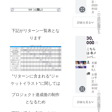
記念ポ
す が各
定：
どがあ
スター
2023
1つずつ
れば、
年02
（全員
含まれ
添えて
こ
月
のサイ
ており
の
いただ
リ
ン入
ます
タ
ければ
ー
り） ③
ン
幸いで
詳細を見る
を
完成し
選
す
択
た全メ
下記がリターン一覧表とな
す
る
ンバー
ります
30,
からの
サイン
000
円
入りCD
こちら
④お礼
は 各メ
ボイス
ンバー
チェキ
に合わ
（指定
支援
せた、
メン
者：
オリジ
バー）
6人
ナルの
⑤新曲
お届
*リターンに含まれる"ジャ
企画と
のInst
け予
なりま
ver.CD-
定：
ケットイラスト"に関しては
す その
2023
R ⑥ア
年02
ためメ
ルバム
こ
月
ンバー
ジャ
の
プロジェクト達成後の制作
リ
を一人
ケット
タ
ー
指定し
となるため
デザイ
ン
詳細を見る
を
ていた
ンの記
選
択
だき、
念Tシャ
す
る