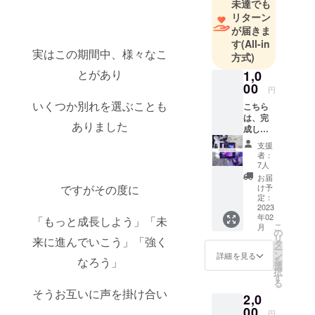
未達でも
リターン
が届きま
す
(All-in
実はこの期間中、様々なこ
方式)
とがあり
1,0
00
円
いくつか別れを選ぶことも
こちら
は、完
ありました
成した
アルバ
支援
ムジャ
者：
ケット
7人
デザイ
お届
ンのス
ですがその度に
け予
テッ
定：
カーを1
2023
年02
枚送付
「もっと成長しよう」「未
こ
月
いたし
の
リ
来に進んでいこう」「強く
ます *
タ
ー
ジャ
ン
詳細を見る
なろう」
を
ケット
選
択
制作は
す
る
プロ
そうお互いに声を掛け合い
2,0
ジェク
ト達成
00
円