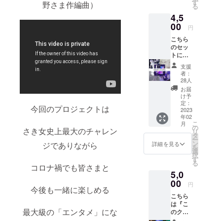
枚 の
て、予
す
野さま作編曲）
る
セット
告なく
4,5
となり
サイズ
ます
00
の変更
円
を行う
こちら
場合が
のセッ
ござい
トには
ます *
①ジャ
ジャ
支援
ケット
ケット
者：
デザイ
制作は
28人
ンス
プロ
お届
テッ
ジェク
け予
カー1枚
定：
ト達成
今回のプロジェクトは
②完成
2023
後に行
年02
したア
われる
こ
月
ルバム
の
ため、
さき女史上最大のチャレン
リ
（全メ
タ
参考画
ー
ンバー
ン
像は過
ジでありながら
詳細を見る
を
サイン
選
去のCD
択
入り）
す
ジャ
る
③お礼
コロナ禍でも皆さまと
ケット
5,0
のボイ
イラス
スチェ
00
トとな
円
今後も一緒に楽しめる
キ（指
ります
こちら
定メン
は『こ
バー/1
最大級の「エンタメ」にな
のクラ
枚） が
ファン
含まれ