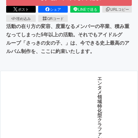
ポスト
シェア
LINEで送る
URLコピー
埋め込み
QRコード
活動の在り方の変容、度重なるメンバーの卒業、積み重
なってしまった5年以上の活動。それでもアイドルグ
ループ「さっきの女の子、」は、今できる史上最高のア
ルバム制作を、ここに約束いたします。
エ
ン
タ
メ
領
域
特
化
型
ク
ラ
フ
ァ