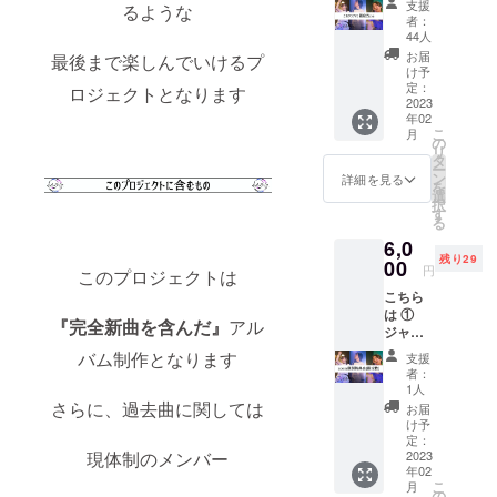
支援
るような
限定』
ます
者：
で制作
44人
するも
お届
最後まで楽しんでいけるプ
のとな
け予
ります
定：
ロジェクトとなります
ヘアメ
2023
年02
イク
こ
月
アー
の
リ
ティス
タ
ー
ト
ン
詳細を見る
を
COCO
選
択
さまと
す
る
カメラ
6,0
マン阿
残り29
部拓朗
00
円
このプロジェクトは
さまに
こちら
よる撮
は ①
影を、
『完全新曲を含んだ』
アル
ジャ
全メン
ケット
バーで
バム制作となります
支援
デザイ
行いま
者：
ンス
す
1人
テッ
COCO
さらに、過去曲に関しては
お届
カー ②
さま：
け予
完成し
https://
定：
現体制のメンバー
たアル
2023
www.in
年02
バム
stagra
こ
月
（全メ
m.com/
の