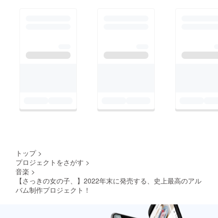
ガファ
イルな
どによ
る、
データ
納品と
なりま
す *要望
は限り
なくお
答えし
ます
が、常
識の範
囲での
ご制作
となり
ます *著
作権は
弊社に
トップ
>
帰属い
プロジェクトをさがす
>
たしま
音楽
>
すの
で、動
【さっきの女の子、】2022年末に発売する、史上最高のアル
画の使
バム制作プロジェクト！
用用途
は、個
人の範