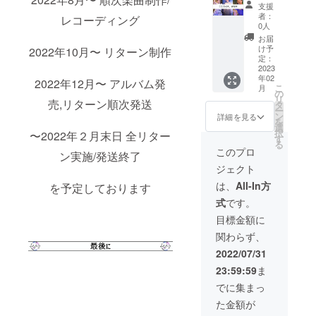
いつも
となっ
、都内
ンをご
支援
のあの
ており
某所に
参考い
者：
レコーディング
感じ
1, ジャ
て） →
ただけ
0人
を、限
ケット
日程
れば幸
お届
定で制
デザイ
2023年
いです
け予
2022年10月〜 リターン制作
作いた
ンス
2月4日
定：
します
テッ
2023
（柊
年02
YouTub
カー 2,
しゅう
2022年12月〜 アルバム発
こ
月
e風編集
限定壁
企画と
の
リ
売,リターン順次発送
を行
紙 3,
は被り
タ
ー
なった
ジャ
ませ
ン
詳細を見る
を
動画に
ケット
ん） 柊
選
択
〜2022年２月末日 全リター
関して
デザイ
しゅ
す
る
は *10
ンポス
う：一
このプロ
ン実施/発送終了
分以内
ター
緒に楽
ジェクト
の動画
（全メ
器を演
となり
ンバー
奏しよ
は、
All-In方
を予定しております
ます *動
からの
う
式
です。
画はギ
サイン
（1.5h
ガファ
入り）
、都内
目標金額に
イルな
4, 完成
某所に
関わらず、
どによ
したア
て） →
る、
ルバム
日程
2022/07/31
データ
（全メ
2023年
23:59:59
ま
納品と
ンバー
2月4日
なりま
からの
（有明
でに集まっ
す *要望
サイン
ゆの企
た金額が
は限り
入り）
画とは