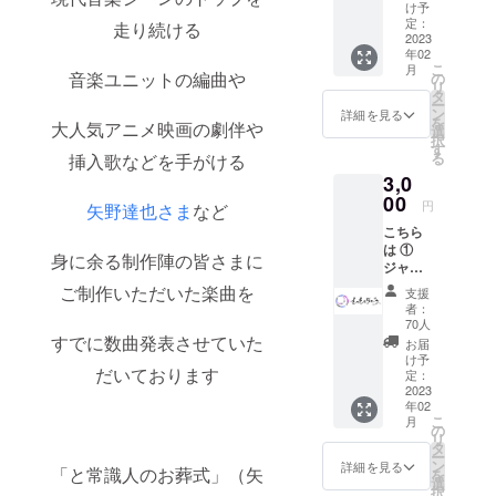
カー1枚
け予
②ジャ
定：
走り続ける
ケット
2023
年02
デザイ
こ
月
ンのオ
音楽ユニットの編曲や
の
リ
リジナ
タ
ー
ルポス
ン
詳細を見る
を
大人気アニメ映画の劇伴や
ター
選
択
（全メ
す
る
挿入歌などを手がける
ンバー
3,0
サイン
入り）1
00
円
矢野達也さま
など
枚 の
こちら
セット
は ①
となり
身に余る制作陣の皆さまに
ジャ
ます
ケット
*A2サイ
ご制作いただいた楽曲を
支援
デザイ
ズ＝カ
者：
ンス
レン
70人
テッ
すでに数曲発表させていた
ダーく
お届
カー1枚
らいの
け予
だいております
②完成
大きさ
定：
したア
2023
です *
年02
ルバム
ジャ
こ
月
（全メ
ケット
の
リ
ンバー
のデザ
タ
ー
サイン
インに
ン
詳細を見る
「と常識人のお葬式」（矢
を
入り）1
よっ
選
択