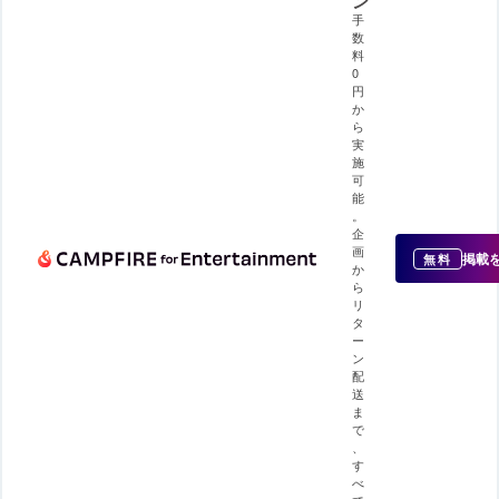
ン
手
数
料
0
円
か
ら
実
施
可
能
。
企
画
掲載
無料
か
ら
リ
タ
ー
ン
配
送
ま
で
、
す
べ