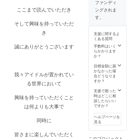
なくお
5, お礼
被りま
ファンディ
答えし
のボイ
せん）
ここまで読んでいただき
ングされま
ます
スチェ
*「山登
が、常
キ（全
りした
す。
識の範
メン
ことな
そして興味を持っていただ
囲での
バーよ
い」
ご制作
り） 6,
「料理
き
支援に関するよ
となり
限定
できな
くある質問
ます *著
zine（
い」
作権は
全メン
誠にありがとうございます
「楽器
手数料はいく
弊社に
バーか
を持っ
らかかります
帰属い
らのサ
てな
か？
たしま
イン入
い」方
すの
り） 7,
でも楽
目標金額に届
で、動
個別特
しめる
かなかった場
我々アイドルが置かれてい
画の使
典会
ような
合どうなりま
用用途
（zoom
企画と
すか？
る世界において
は、個
にて行
なって
人の範
いま
おりま
支援で困った
疇にて
す） 8,
す
時はどこに相
興味を持っていただくこと
お願い
直筆の
談したらいい
いたし
お礼の
は何よりも大事で
ですか？
ます 過
お手紙
去制作
（全メ
ヘルプページを
同時に
例 題
ンバー
見る
材：リ
より）
ターン
9, 【新
皆さまに楽しんでいただく
希望者
曲限
このプロジェクト