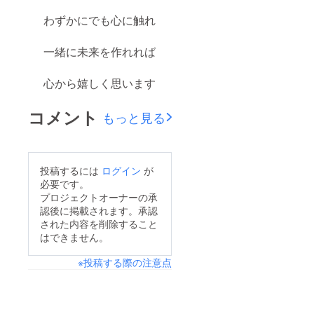
となり
ます ・
わずかにでも心に触れ
デザイ
ンはプ
ロジェ
一緒に未来を作れれば
クト後
の制作
となる
心から嬉しく思います
ため、
過去
コメント
ジャ
もっと見る
ケット
デザイ
ンをご
参考い
ただけ
投稿するには
ログイン
が
れば幸
必要です。
いです
プロジェクトオーナーの承
8の直筆
認後に掲載されます。承認
のお礼
された内容を削除すること
のお手
はできません。
紙（全
メン
バーよ
※投稿する際の注意点
り）は *
備考欄
にお名
前や