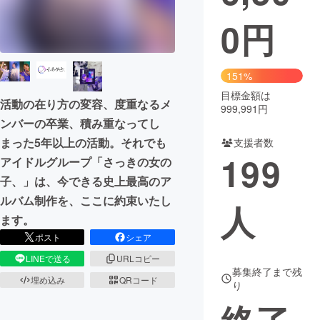
0
円
まちづくり・地域活性化
CAMPFIRE for Social Good
CAMPFIRE Creation
151%
CAMPFIREふるさと納税
machi-ya
コミュニティ
目標金額は
活動の在り方の変容、度重なるメ
999,991円
ンバーの卒業、積み重なってし
まった5年以上の活動。それでも
支援者数
199
アイドルグループ「さっきの女の
子、」は、今できる史上最高のア
ルバム制作を、ここに約束いたし
人
ます。
ポスト
シェア
LINEで送る
URLコピー
募集終了まで残
埋め込み
QRコード
り