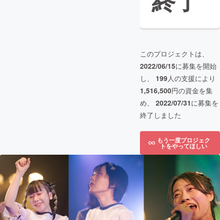
終了
このプロジェクトは、
2022/06/15
に募集を開始
し、
199
人の支援により
1,516,500
円の資金を集
め、
2022/07/31
に募集を
終了しました
もう一度プロジェク
トをやってほしい