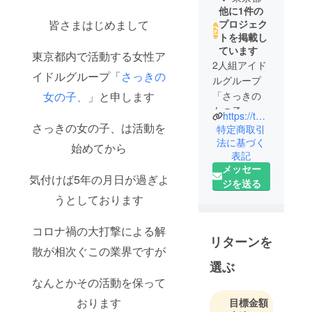
他に1件の
皆さまはじめまして
プロジェク
トを掲載し
ています
東京都内で活動する女性ア
2人組アイド
イドルグループ「
さっきの
ルグループ
女の子、
」と申します
「さっきの
女の子、」
https://twitter.com/InfoSakijo
の
さっきの女の子、は活動を
特定商取引
CAMPFIRE
法に基づく
始めてから
表記
公式アカウ
メッセー
気付けば5年の月日が過ぎよ
ジを送る
うとしております
コロナ禍の大打撃による解
リターンを
散が相次ぐこの業界ですが
選ぶ
なんとかその活動を保って
おります
目標金額