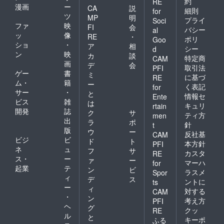
約
RE
漫画
ー
CA
説
細則
for
ツ
MP
明
プライ
Soci
ファ
映
FI
会
バシー
al
ッ
像
RE
・
ポリ
Goo
ショ
・
ア
相
シー
d
ン
映
カ
談
特定商
CAM
画
デ
会
取引法
PFI
ゲー
書
ミ
に基づ
RE
ム・
籍
ー
く表記
for
サー
・
と
情報セ
Ente
ビス
雑
は
キュリ
rtain
開発
誌
ク
サ
ティ方
men
出
ラ
ポ
針
t
版
ウ
ー
反社基
CAM
ビジ
ビ
ド
ト
本方針
PFI
ネ
ュ
フ
サ
カスタ
RE
ス・
ー
ァ
ー
マーハ
for
起業
テ
ン
ビ
ラスメ
Spor
ィ
デ
ス
ントに
ts
ー
ィ
対する
CAM
・
ン
考え方
PFI
ヘ
グ
クッ
RE
ル
と
キーポ
ふる