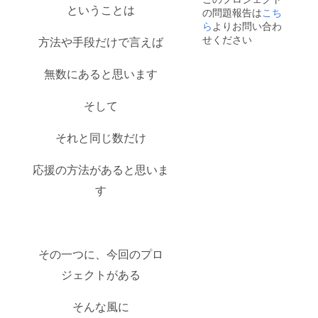
内容：
定】Inst
ということは
の問題報告は
こち
もしそ
ver.
の方が
CD-R付
ら
よりお問い合わ
アイド
き 10,
せください
方法や手段だけで言えば
ルだっ
ジャ
た
ケット
ら！？
デザイ
無数にあると思います
現役ア
ン限定T
イドル
シャツ
が本気
11,
そして
で設定
YouTub
を考え
e風編集
それと同じ数だけ
てみ
を行
た！ｗ
なった
動画 が
応援の方法があると思いま
含まれ
たもの
す
です 6
のTシャ
ツは ・
カラー
「ホワ
イトの
その一つに、今回のプロ
み」 ・
ジェクトがある
サイズ
は
L,XL,XX
そんな風に
Lの展開