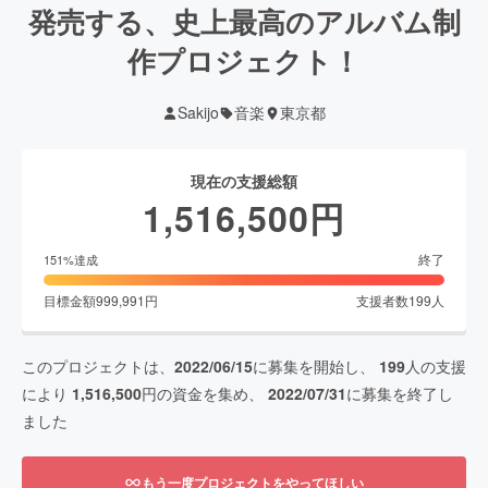
発売する、史上最高のアルバム制
作プロジェクト！
Sakijo
音楽
東京都
現在の支援総額
1,516,500
円
終了
151
%達成
目標金額
999,991
円
支援者数
199
人
このプロジェクトは、
2022/06/15
に募集を開始し、
199
人の支援
により
1,516,500
円の資金を集め、
2022/07/31
に募集を終了し
ました
もう一度プロジェクトをやってほしい