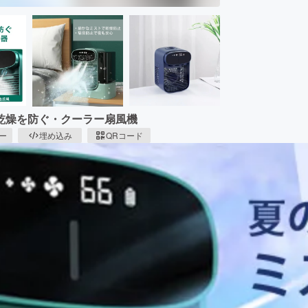
乾燥を防ぐ・クーラー扇風機
ピー
埋め込み
QRコード