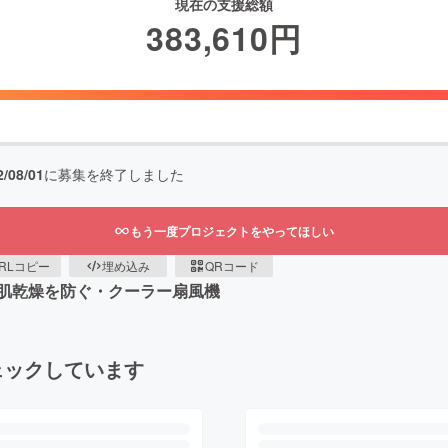
現在の支援総額
383,610
円
2/08/01
に募集を終了しました
もう一度プロジェクトをやってほしい
RLコピー
埋め込み
QRコード
肌乾燥を防ぐ・クーラー扇風機
ェックしています