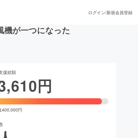
ログイン
/
新規会員登録
風機が一つになった
うすぐ公開されます
支援総額
プロダクト
3,610
円
ファッション
スポーツ
00,000円
数
ア
ソーシャルグッド
人