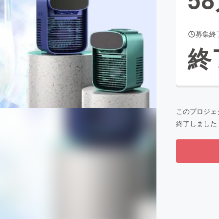
募集終
CAMPFIRE for Social Good
CAMPFIRE Creation
終
CAMPFIREふるさと納税
machi-ya
コミュニティ
このプロジェ
終了しました