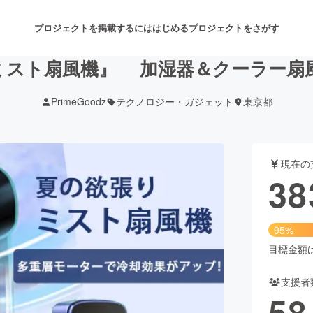
プロジェクトを掲載するには
はじめる
プロジェクトをさがす
ミスト扇風機』 加湿器＆クーラー扇
PrimeGoodz
テクノロジー・ガジェット
東京都
注目のリターン
注目の新着プロジェクト
募集終了が近いプロジェクト
も
現在の
音楽
舞台・パフォーマンス
38
ゲーム・サービス開発
フード・飲食店
95%
書籍・雑誌出版
アニメ・漫画
目標金額は4
支援者
チャレンジ
ビューティー・ヘルスケ
58