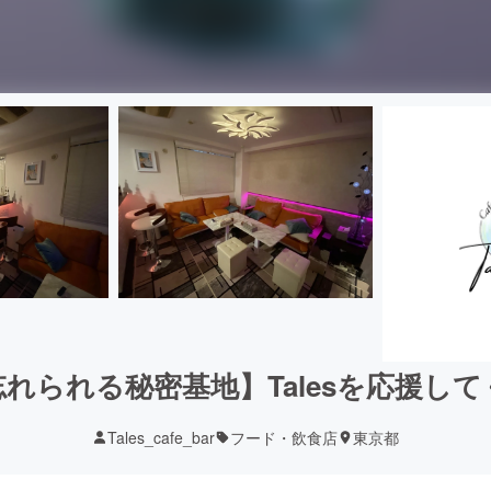
れられる秘密基地】Talesを応援し
Tales_cafe_bar
フード・飲食店
東京都