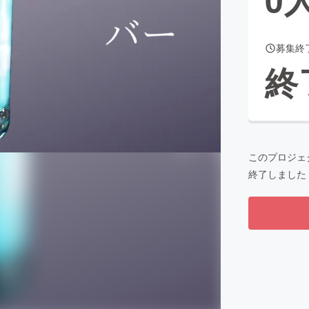
募集終
CAMPFIRE for Social Good
CAMPFIRE Creation
終
CAMPFIREふるさと納税
machi-ya
コミュニティ
このプロジェ
終了しました