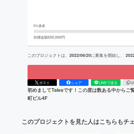
0
%達成
目標金額
500,000
円
このプロジェクトは、
2022/06/20
に募集を開始し、
202
ポスト
シェア
LINEで送る
U
初めましてTalesです！この度は数ある中からご
町ビル4F
このプロジェクトを見た人はこちらもチ