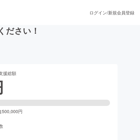
ログイン
/
新規会員登録
てください！
うすぐ公開されます
支援総額
プロダクト
円
ファッション
スポーツ
00,000円
数
ア
ソーシャルグッド
人