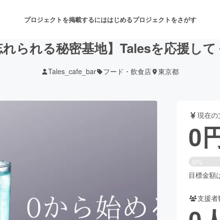
プロジェクトを掲載するには
はじめる
プロジェクトをさがす
れられる秘密基地】Talesを応援し
Tales_cafe_bar
フード・飲食店
東京都
注目のリターン
注目の新着プロジェクト
募集終了が近いプロジェクト
も
現在の
音楽
舞台・パフォーマンス
0
ゲーム・サービス開発
フード・飲食店
0%
書籍・雑誌出版
アニメ・漫画
目標金額は5
支援者
チャレンジ
ビューティー・ヘルスケ
0