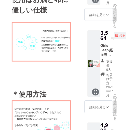
こ
月
量限定
の
優しい仕様
リ
10個
タ
ー
ン
詳細を見る
を
選
択
す
る
3,5
残り30
64
円
Girls
Leap 経
血専用
洗剤
支援
200g
者：
2個セッ
0人
ト １
お届
０％OF
け予
F 30個
定：
限定
2022
年07
＊使用方法
こ
月
の
リ
タ
ー
ン
詳細を見る
を
選
択
す
る
4,9