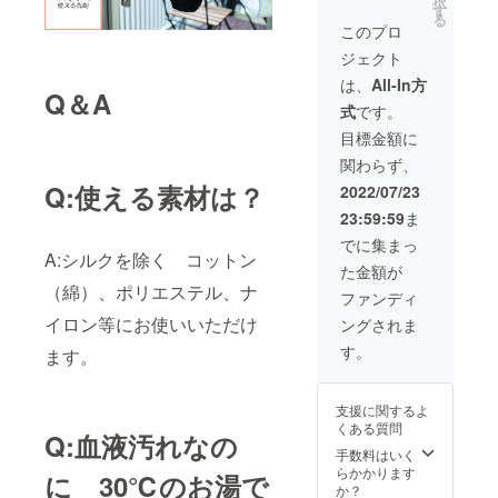
択
数50個
す
る
このプロ
ジェクト
は、
All-In方
Q＆A
式
です。
目標金額に
関わらず、
Q:使える素材は？
2022/07/23
23:59:59
ま
でに集まっ
A:シルクを除く コットン
た金額が
（綿）、ポリエステル、ナ
ファンディ
イロン等にお使いいただけ
ングされま
す。
ます。
支援に関するよ
くある質問
Q:血液汚れなの
手数料はいく
らかかります
に 30℃のお湯で
か？