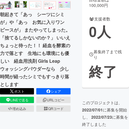
100,000円
まちづくり・地域活性化
朝起きて「あっ シーツにシミ
支援者数
が」や「あっ お気に入りワン
0
人
CAMPFIRE for Social Good
CAMPFIRE Creation
ピースが」 またやってしまった。
CAMPFIREふるさと納税
machi-ya
コミュニティ
「捨てるしかないのか？」 いいえ
ちょっと待った！！ 経血を酵素の
募集終了まで残
力で落とす 生地にも環境にも優
り
しい 経血用洗剤 Girls Leap
終了
ウォッシングパウダーなら 少し
時間が経ったシミでもすっきり落
とします
ポスト
シェア
LINEで送る
URLコピー
このプロジェクトは、
埋め込み
QRコード
2022/07/01
に募集を開始
し、
2022/07/23
に募集を
終了しました