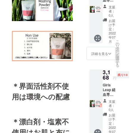
血専用
き そ
洗剤
の後
支援
200g
洗濯機
者：
1個
で通常
0人
＋ １
通り洗
お届
０ｇの
濯して
け予
サンプ
くださ
定：
ル
2022
い。
年07
こ
月
の
リ
タ
ー
ン
詳細を見る
を
選
択
す
る
3,1
残り10
68
円
＊界面活性剤不使
Girls
Leap 経
用は環境への配慮
血専用
洗剤
支援
200g
者：
2個セッ
0人
ト 通常
お届
価格の
＊漂白剤・塩素不
け予
２
定：
０％OF
2022
使用はお肌と布に
年07
F 数