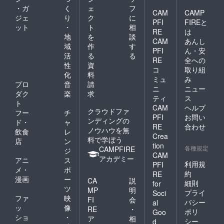
・ガ
く
ェ
フ
CAM
CAMP
ジェ
り
ク
に
PFI
FIREと
ット
・
ト
相
RE
は
地
を
談
CAM
あんし
域
作
す
PFI
ん・安
活
る
る
RE
全への
性
資
コ
取り組
化
料
ミュ
み
プロ
音
請
ニ
ニュー
ダク
楽
求
ティ
ス
ト
CAM
ヘルプ
クラウドファ
フー
チ
PFI
お問い
ンディングの
ド・
ャ
RE
合わせ
ノウハウを無
飲食
レ
Crea
料で学ぼう
店
ン
tion
各種規定
CAMPFIRE
ジ
CAM
アカデミー
アニ
ス
利用規
PFI
メ・
ポ
約
RE
漫画
ー
CA
説
細則
for
ツ
MP
明
プライ
Soci
ファ
映
FI
会
バシー
al
ッ
像
RE
・
ポリ
Goo
ショ
・
ア
相
シー
d