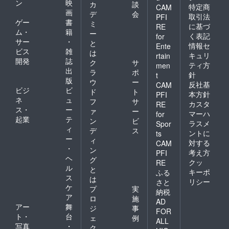
ン
映
カ
談
特定商
CAM
画
デ
会
取引法
PFI
ゲー
書
ミ
に基づ
RE
ム・
籍
ー
く表記
for
サー
・
と
情報セ
Ente
ビス
雑
は
キュリ
rtain
開発
誌
ク
サ
ティ方
men
出
ラ
ポ
針
t
版
ウ
ー
反社基
CAM
ビジ
ビ
ド
ト
本方針
PFI
ネ
ュ
フ
サ
カスタ
RE
ス・
ー
ァ
ー
マーハ
for
起業
テ
ン
ビ
ラスメ
Spor
ィ
デ
ス
ントに
ts
ー
ィ
対する
CAM
・
ン
考え方
PFI
ヘ
グ
クッ
RE
ル
と
キーポ
ふる
ス
は
リシー
さと
ケ
プ
実
納税
ア
ロ
施
AD
アー
舞
ジ
事
FOR
ト・
台
ェ
例
ALL
写真
・
ク