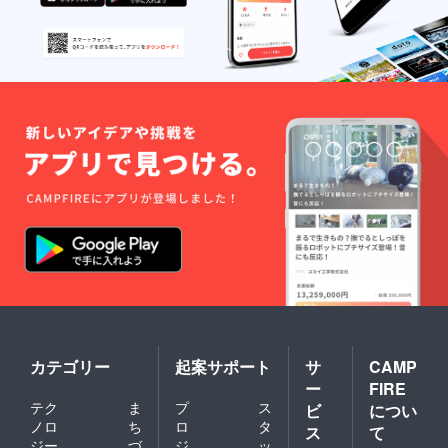
カテゴリー
起案サポート
サ
CAMP
ー
FIRE
テク
ま
プ
ス
ビ
につい
ノロ
ち
ロ
タ
ス
て
ジー
づ
ジ
ッ