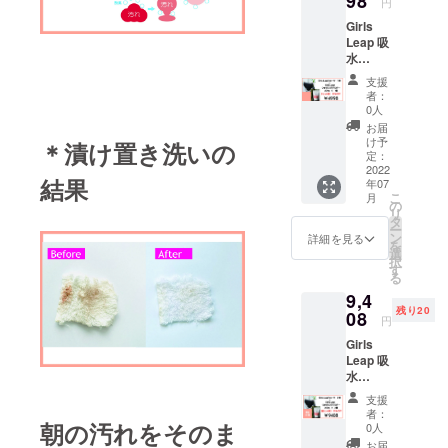
98
円
Girls
Leap 吸
水
ショー
支援
ツ1枚
者：
＋ 経
0人
血専用
お届
洗剤
け予
＊漬け置き洗いの
200g
定：
1個
2022
結果
年07
ショー
こ
月
ツサイ
の
リ
ズは
タ
ー
ジュニ
ン
詳細を見る
を
ア・
選
択
M・Lか
す
る
ら選べ
9,4
ます
残り20
08
円
Girls
Leap 吸
水
ショー
支援
ツ 2
者：
枚
朝の汚れをそのま
0人
＋ 経
お届