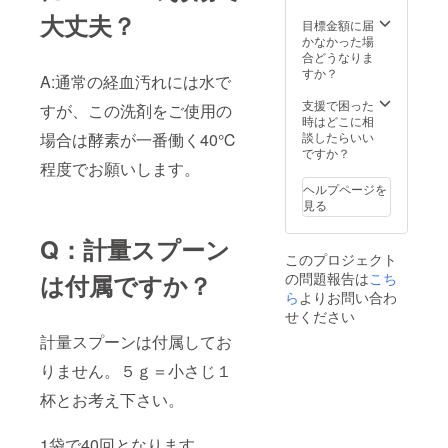
大丈夫？
目標金額に届
かなかった場
合どうなりま
すか？
A:通常の経血汚れには水で
支援で困った
すが、この洗剤をご使用の
時はどこに相
場合は酵素が一番働く40℃
談したらいい
ですか？
程度でお願いします。
ヘルプページを
見る
Q：計量スプーン
このプロジェクト
は付属ですか？
の問題報告は
こち
ら
よりお問い合わ
せください
計量スプーンは付属してお
りません。５ｇ＝小さじ１
杯とお考え下さい。
1袋で40回となります。