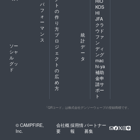
HIO
パ
ト
KOS
フ
の
HI
ォ
作
JFA
ー
り
クラ
マ
方
ウド
ン
プ
統
ファ
ス
ロ
計
ン
ソー
ジ
デ
ディ
シャ
ェ
ー
ング
ル
ク
タ
mac
グッ
ト
hi-ya
ド
の
補助
広
金申
め
請サ
方
ポー
ト
「QRコード」は株式会社デンソーウェーブの登録商標です。
© CAMPFIRE,
会社概
採用情
パートナー
Inc.
要
報
募集