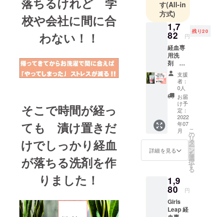
落ちるけれど 学
す
(All-in
方式)
校や会社に間に合
1,7
残り20
82
わない！！
円
経血専
用洗
剤
200g
支援
1袋 通
者：
常1980
0人
円を
お届
１
け予
そこで時間が経っ
０％OF
定：
F ＊ご
2022
ても 漬け置きだ
年07
使用方
こ
月
法＊ １
の
リ
Lの
けでしっかり経血
タ
ー
30℃前
ン
詳細を見る
を
後の湯
選
が落ちる洗剤を作
択
に対
す
る
し 洗
りました！
1,9
剤５ｇ
を入れ
80
円
て 30～
Girls
60分
Leap 経
漬け置