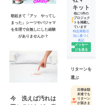
キット
他に1件の
朝起きて「アッ やってし
プロジェク
まった」
シーツやパジャマ
トを掲載し
ています
を生理で台無しにした経験
特定商取引
法に基づく
がありませんか？
表記
メッセー
ジを送る
リターンを
選ぶ
目標金額
未達でも
今 洗えば汚れは
リターン
が届きま