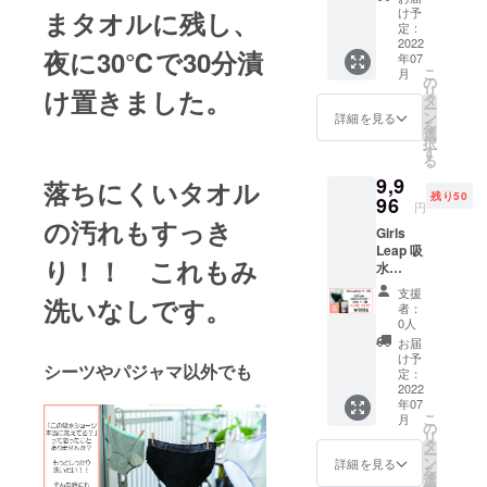
血専用
け予
まタオルに残し、
洗剤
定：
200g
2022
夜に30℃で30分漬
年07
2個 通
こ
月
常価格
の
リ
け置きました。
より２
タ
ー
０％OF
ン
詳細を見る
を
F 限定
選
択
数20個
す
る
9,9
落ちにくいタオル
残り50
96
円
の汚れもすっき
Girls
Leap 吸
り！！ これもみ
水
ショー
支援
洗いなしです。
ツ 2
者：
枚
0人
＋ 経
お届
血専用
け予
シーツやパジャマ以外でも
洗剤
定：
200g
2022
年07
2個 通
こ
月
常価格
の
リ
より１
タ
ー
５％OF
ン
詳細を見る
を
F 限定
選