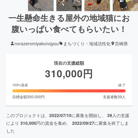
一生懸命生きる屋外の地域猫にお
腹いっぱい食べてもらいたい！
norazeromiyakonojyou
まちづくり・地域活性化
宮崎県
現在の支援総額
310,000
円
終了
103
%達成
目標金額
300,000
円
支援者数
39
人
このプロジェクトは、
2022/07/10
に募集を開始し、
39
人の支援
により
310,000
円の資金を集め、
2022/09/27
に募集を終了しま
した