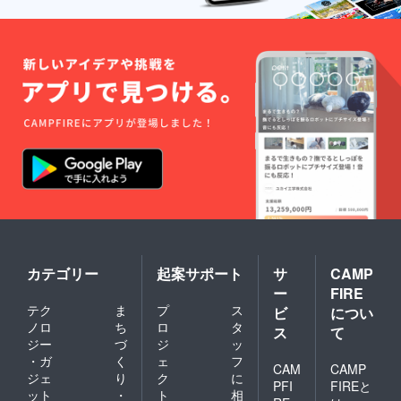
カテゴリー
起案サポート
サ
CAMP
ー
FIRE
テク
ま
プ
ス
ビ
につい
ノロ
ち
ロ
タ
ス
て
ジー
づ
ジ
ッ
・ガ
く
ェ
フ
CAM
CAMP
ジェ
り
ク
に
PFI
FIREと
ット
・
ト
相