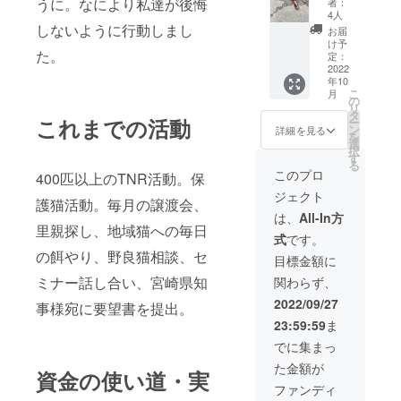
うに。なにより私達が後悔
者：
ブッ
4人
ク」と
しないように行動しまし
お届
お礼の
け予
た。
手紙。
定：
2022
年10
こ
月
の
リ
タ
これまでの活動
ー
ン
詳細を見る
を
選
択
す
る
このプロ
400匹以上のTNR活動。保
ジェクト
護猫活動。毎月の譲渡会、
は、
All-In方
里親探し、地域猫への毎日
式
です。
の餌やり、野良猫相談、セ
目標金額に
ミナー話し合い、宮崎県知
関わらず、
2022/09/27
事様宛に要望書を提出。
23:59:59
ま
でに集まっ
た金額が
資金の使い道・実
ファンディ