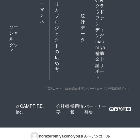
ー
り
クラ
マ
方
ウド
ン
プ
統
ファ
ス
ロ
計
ン
ソー
ジ
デ
ディ
シャ
ェ
ー
ング
ル
ク
タ
mac
グッ
ト
hi-ya
ド
の
補助
広
金申
め
請サ
方
ポー
ト
「QRコード」は株式会社デンソーウェーブの登録商標です。
© CAMPFIRE,
会社概
採用情
パートナー
Inc.
要
報
募集
norazeromiyakonojyou
さんへアンコール