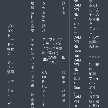
RE
は
地
を
談
CAM
あんし
域
作
す
PFI
ん・安
活
る
る
RE
全への
性
資
コ
取り組
化
料
ミュ
み
プロ
音
請
ニ
ニュー
ダク
楽
求
ティ
ス
ト
CAM
ヘルプ
クラウドファ
フー
チ
PFI
お問い
ンディングの
ド・
ャ
RE
合わせ
ノウハウを無
飲食
レ
Crea
料で学ぼう
店
ン
tion
各種規定
CAMPFIRE
ジ
CAM
アカデミー
アニ
ス
利用規
PFI
メ・
ポ
約
RE
漫画
ー
CA
説
細則
for
ツ
MP
明
プライ
Soci
ファ
映
FI
会
バシー
al
ッ
像
RE
・
ポリ
Goo
ショ
・
ア
相
シー
d
ン
映
カ
談
特定商
CAM
画
デ
会
取引法
PFI
ゲー
書
ミ
に基づ
RE