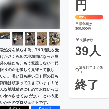
円
まちづくり・地域活性化
103%
目標金額は
CAMPFIRE for Social Good
CAMPFIRE Creation
300,000円
CAMPFIREふるさと納税
machi-ya
コミュニティ
支援者数
39
人
殺処分を減らす為、TNR活動を受
けたさくら耳の地域猫になった屋
外の猫たち。もう繁殖しない一代
募集終了まで残
限りの命を優しく見守って欲し
り
い…。暑い日も寒い日も雨の日も
終了
猫達は頑張って生きています！そ
んな地域猫達にせめてお腹いっぱ
い食べさせてあげたい！という思
いからのプロジェクトです。
ポスト
シェア