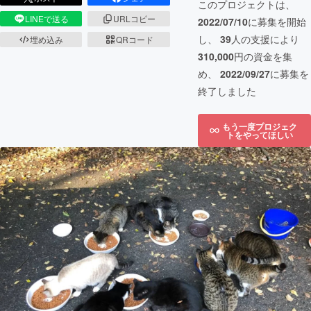
このプロジェクトは、
LINEで送る
URLコピー
2022/07/10
に募集を開始
し、
39
人の支援により
埋め込み
QRコード
310,000
円の資金を集
め、
2022/09/27
に募集を
終了しました
もう一度プロジェク
トをやってほしい