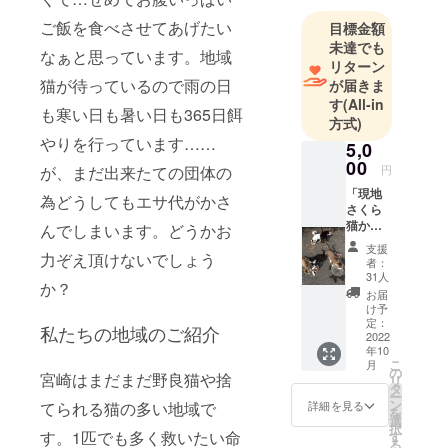
ご飯を食べさせてあげたい
目標金額
未達でも
なぁと思っています。地域
リターン
猫が待っているので雨の日
が届きま
す
(All-in
も寒い日も暑い日も365日餌
方式)
やりを行っています……
5,0
00
が、まだ出来たての団体の
円
「現地
為どうしてもエサ代がかさ
さくら
猫から
んでしまいます。どうかお
あなた
支援
力ぞえ頂けないでしょう
へメッ
者：
セー
31人
か？
ジ」と
お届
お礼の
け予
Mail。
定：
私たちの地域のご紹介
2022
年10
こ
月
の
宮崎はまだまだ野良猫や捨
リ
タ
ー
ン
詳細を見る
てられる猫の多い地域で
を
選
択
す。1匹でも多く救いたい命
す
る