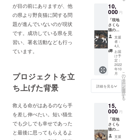
が目の前にありますが、他
10,
000
円
の県より野良猫に関する問
「現地
題が進んでいないのが現状
さくら
猫の写
です。成功している県を見
真ラン
支援
ダム3
習い、署名活動なども行っ
者：
枚」と
4人
お礼の
ています。
お届
手紙。
け予
定：
2022
年10
こ
月
プロジェクトを立
の
リ
タ
ー
ち上げた背景
ン
詳細を見る
を
選
択
す
る
救える命がはあるのなら手
15,
000
円
を差し伸べたい。短い猫生
「現地
でも少しでも幸せであった
さくら
猫の写
と最後に思ってもらえるよ
真付き
支援
ノート