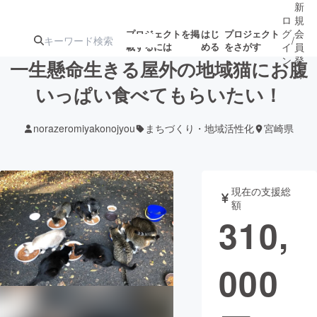
新
ロ
規
グ
会
プロジェクトを掲
はじ
プロジェクト
/
載するには
める
をさがす
イ
員
ン
登
一生懸命生きる屋外の地域猫にお腹
録
いっぱい食べてもらいたい！
人気のプロ
注目のリ
注目の新着プロ
募集終了が近いプ
もうすぐ公開
norazeromiyakonojyou
まちづくり・地域活性化
宮崎県
ジェクト
ターン
ジェクト
ロジェクト
されます
アート・写真
音楽
現在の支援総
額
310,
テクノロジー・ガジェット
ゲーム・サ
000
映像・映画
書籍・雑誌
ビジネス・起業
チャレンジ