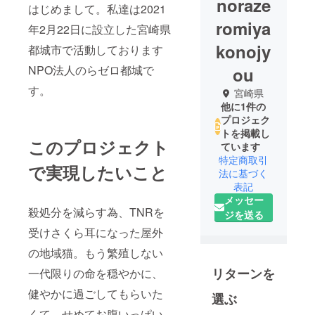
noraze
はじめまして。私達は2021
romiya
年2月22日に設立した宮崎県
konojy
都城市で活動しております
NPO法人のらゼロ都城で
ou
す。
宮崎県
他に1件の
プロジェク
トを掲載し
このプロジェクト
ています
特定商取引
で実現したいこと
法に基づく
表記
メッセー
殺処分を減らす為、TNRを
ジを送る
受けさくら耳になった屋外
の地域猫。もう繁殖しない
リターンを
一代限りの命を穏やかに、
健やかに過ごしてもらいた
選ぶ
くて…せめてお腹いっぱい