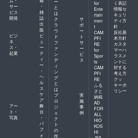
ム・
籍
ー
く表記
for
サー
・
と
情報セ
Ente
ビス
雑
は
キュリ
rtain
開発
誌
ク
サ
ティ方
men
出
ラ
ポ
針
t
版
ウ
ー
反社基
CAM
ビジ
ビ
ド
ト
本方針
PFI
ネ
ュ
フ
サ
カスタ
RE
ス・
ー
ァ
ー
マーハ
for
起業
テ
ン
ビ
ラスメ
Spor
ィ
デ
ス
ントに
ts
ー
ィ
対する
CAM
・
ン
考え方
PFI
ヘ
グ
クッ
RE
ル
と
キーポ
ふる
ス
は
リシー
さと
ケ
プ
実
納税
ア
ロ
施
AD
アー
舞
ジ
事
FOR
ト・
台
ェ
例
ALL
写真
・
ク
HIO
パ
ト
KOS
フ
の
HI
ォ
作
JFA