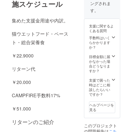
施スケジュール
ングされま
す。
集めた支援金用途や内訳。
支援に関するよ
くある質問
猫ウエットフード・ペース
手数料はいく
ト・総合栄養食
らかかります
か？
￥22.9000
目標金額に届
かなかった場
合どうなりま
リターン代
すか？
支援で困った
￥20.000
時はどこに相
談したらいい
ですか？
CAMPFIRE手数料17%
ヘルプページを
￥51.000
見る
リターンのご紹介
このプロジェクト
の問題報告は
こち