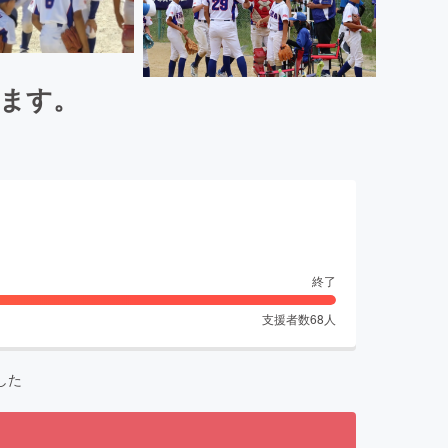
ます。
終了
支援者数
68
人
した