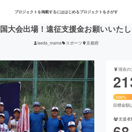
プロジェクトを掲載するには
はじめる
プロジェクトをさがす
全国大会出場！遠征支援金お願いいたし
iseda_mama
スポーツ
京都府
注目のリターン
注目の新着プロジェクト
募集終了が近いプロジェクト
も
現在の
音楽
舞台・パフォーマンス
21
ゲーム・サービス開発
フード・飲食店
106%
書籍・雑誌出版
アニメ・漫画
目標金額は2
支援者
チャレンジ
ビューティー・ヘルスケ
68