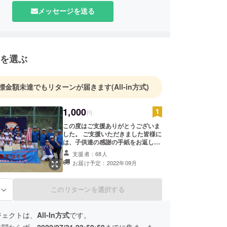
メッセージを送る
を選ぶ
標金額未達でもリターンが届きます
(All-in方式)
1,000
円
この度はご支援ありがとうございま
した。 ご支援いただきました皆様に
は、子供達の感謝の手紙をお返しさ
せていただきたいと思っておりま
支援者：68人
す。 厳しい社会情勢のなかのご支援
お届け予定：2022年09月
に対して些細なお返しとなります
が、どうぞ宜しくお願い致します。
ご支援くださった際は、お名前・ご
このリターンを選択する
る
住所・ご連絡先の記入をお願いいた
します。
ジェクトは、
All-In方式
です。