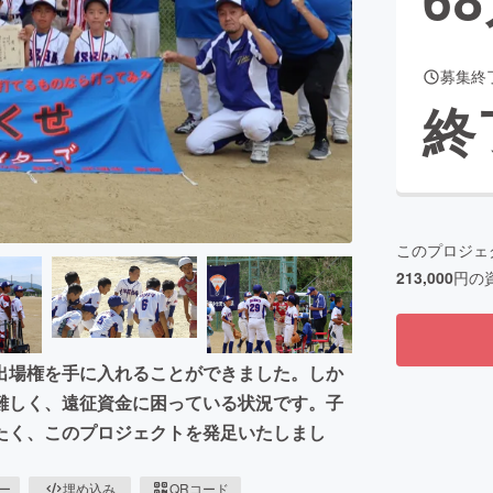
募集終
CAMPFIRE for Social Good
CAMPFIRE Creation
終
CAMPFIREふるさと納税
machi-ya
コミュニティ
このプロジェ
213,000
円の
出場権を手に入れることができました。しか
難しく、遠征資金に困っている状況です。子
たく、このプロジェクトを発足いたしまし
ピー
埋め込み
QRコード