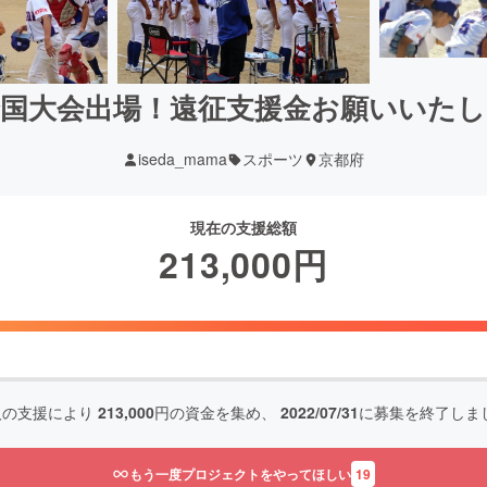
全国大会出場！遠征支援金お願いいたし
iseda_mama
スポーツ
京都府
現在の支援総額
213,000
円
人の支援により
213,000
円の資金を集め、
2022/07/31
に募集を終了しま
もう一度プロジェクトをやってほしい
19