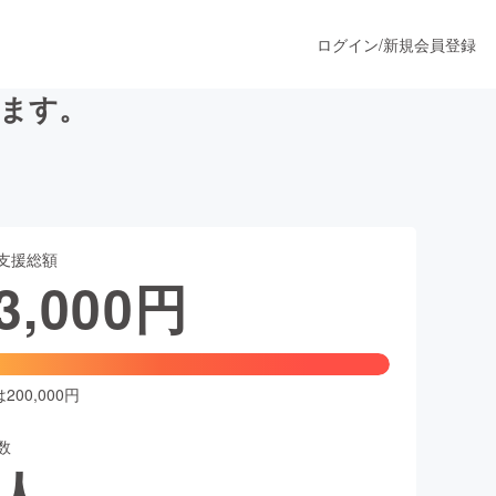
ログイン
/
新規会員登録
ます。
うすぐ公開されます
支援総額
プロダクト
3,000
円
ファッション
スポーツ
00,000円
数
ア
ソーシャルグッド
人