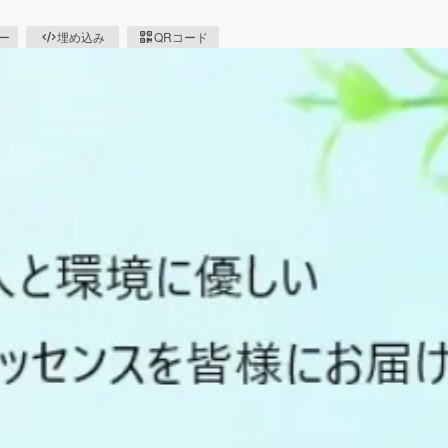
ピー
埋め込み
QRコード