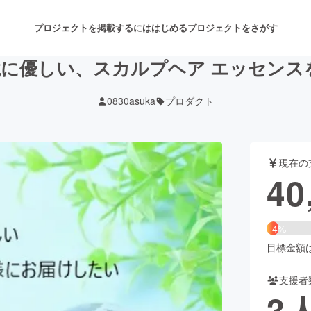
プロジェクトを掲載するには
はじめる
プロジェクトをさがす
境に優しい、スカルプヘア エッセン
0830asuka
プロダクト
注目のリターン
注目の新着プロジェクト
募集終了が近いプロジェクト
も
現在の
音楽
舞台・パフォーマンス
40
ゲーム・サービス開発
フード・飲食店
4%
書籍・雑誌出版
アニメ・漫画
目標金額は1
支援者
チャレンジ
ビューティー・ヘルスケ
3