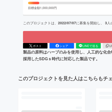
目標金額
1,000,000
円
このプロジェクトは、
2022/07/07
に募集を開始し、
3
人
ポスト
シェア
LINEで送る
U
製品の原料はハーブのみを使用し、人工的な化合
採用したSDGｓ時代に対応した製品です。
このプロジェクトを見た人はこちらもチ