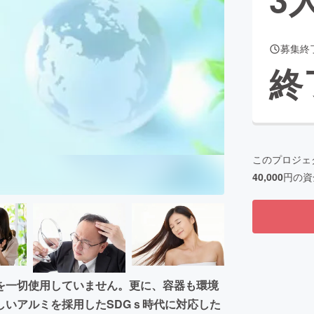
募集終
CAMPFIRE for Social Good
CAMPFIRE Creation
終
CAMPFIREふるさと納税
machi-ya
コミュニティ
このプロジェ
40,000
円の資
を一切使用していません。更に、容器も環境
しいアルミを採用したSDGｓ時代に対応した