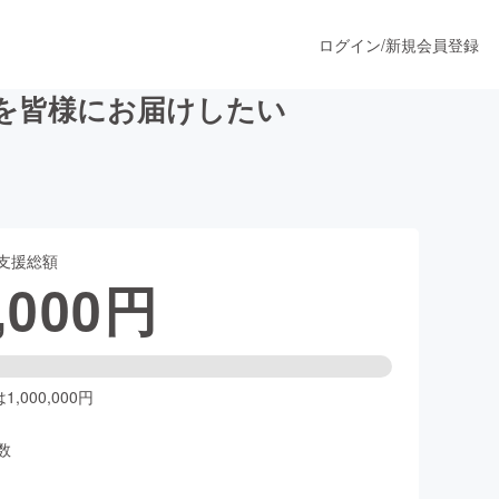
ログイン
/
新規会員登録
スを皆様にお届けしたい
うすぐ公開されます
支援総額
プロダクト
,000
円
ファッション
スポーツ
,000,000円
数
ア
ソーシャルグッド
人