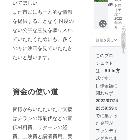
ん。 ※
らせく
クラ
いてほしい。
市府中
パッ
変更を
全メ
お届
ださい
ファン
吉田
ツァな
お願い
け予
ニュー
また市民にも一方的な情報
＊場所
終了後
ファー
ど。。
定：
します
前々日
宮津
メール
ムさん
2022
。 お好
（最大
を提供することなく 忖度の
までの
湾周辺
にて優
年08
はじめ
みのお
５名様
予約制
＊人
待券を
こ
月
実行委
ない公平な意見を取り入れ
料理で
の
まで）
になっ
数
お送り
リ
員メン
宮津の
タ
◯レッ
ていま
最大乗
します
ー
ていただくためにも、多く
バーが
海の幸
ン
スン内
詳細を見る
す ※お
船人数
ので、
を
育てた
を堪能
選
容 マス
飲み物
は８名
宿泊希
択
の方に映画を見ていただき
宮津産
してく
す
ク.フィ
などお
様まで
望日を
る
の新鮮
ださい
ン.ス
このプロ
料理以
（お一
たいと思います。
お知ら
な無農
＊ ※上
ノーケ
外のお
人分の
せくだ
ジェクト
薬野菜
映優先
ルの扱
支払い
リター
さい。
をお届
チケッ
い方
は、
All-In方
は現地
ンです
＊日程
け！
トは含
ビーチ
精算で
ので乗
令
式
です。
無農薬
まれま
エント
お願い
船され
和４年
ですの
せん。
リー仕
目標金額に
しま
る人数
７月〜
で 虫食
資金の使い道
※魚種は
方. ヘッ
す。 ＊
分のご
12月頃
関わらず、
いやキ
ご指定
ド
リター
支援お
まで ＊
ズがあ
できま
ファー
2022/07/24
ンの送
願いし
場所
るもの
せん。
ストの
付方法
ます）
〒
23:59:59
ま
皆様からいただいたご支援
もあり
その日
習得…
クラ
626-
ますが
に上
etc ※上
でに集まっ
ファン
釣
0073 京
はチラシの印刷代などの宣
無農薬
がった
映優先
終了後
りをさ
都府宮
た金額が
の証と
新鮮な
チケッ
メール
れない
伝材料費、リターンの経
津市字
してご
魚を
トは含
ファンディ
にて優
同乗者
新宮199
了承い
チョイ
まれま
費、上映費と講演費用、実
待券を
さんは
＊人
ングされま
ただけ
スして
せん。