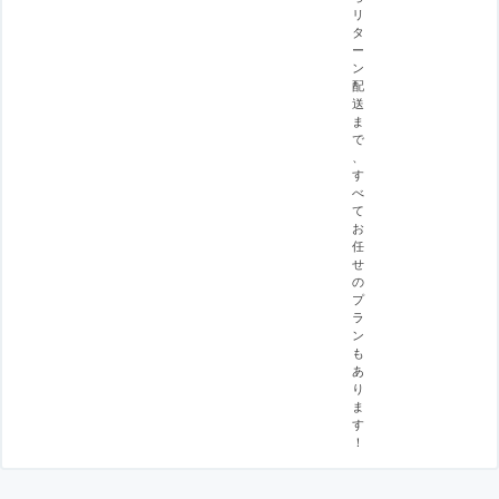
リ
タ
ー
ン
配
送
ま
で
、
す
べ
て
お
任
せ
の
プ
ラ
ン
も
あ
り
ま
す
！