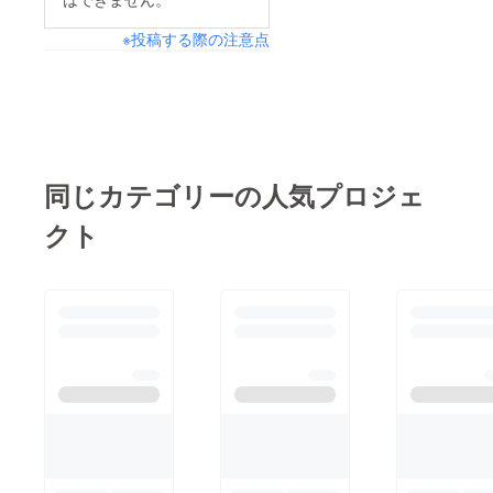
お陰様で目標金額を達
※投稿する際の注意点
成する事が出来まし
た！手間のかかる自然
農天候に翻弄される海
仕事 山仕事タイム
カードや給料明細もな
い 家事 介護 育児
同じカテゴリーの人気プロジェ
それでも 利益より
クト
も 私利私欲よりも志
をなによりも大切にし
ている実行委員メン
バーのさてそうはいっ
ても先立つものが…の
不安を支えてくださり
本当にありがとうござ
います！まずは滞りな
く上映と講演会を成功
させることに集中させ