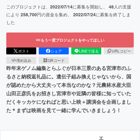
このプロジェクトは、
2022/07/14
に募集を開始し、
48
人の支援
により
258,700
円の資金を集め、
2022/07/24
に募集を終了しま
した
もう一度プロジェクトをやってほしい
ポスト
シェア
LINEで送る
URLコピー
埋め込み
QRコード
昨年末ゲノム編集とらふぐが日本三景のある宮津市のふ
るさと納税返礼品に。遺伝子組み換えじゃないから、国
が認めたから大丈夫って本当なのかな？元農林水産大臣
山田正彦氏をお招きし宮津市や近隣の皆様に知っていた
だくキッカケになればと思い上映＋講演会を企画しまし
た＊まずは映画を見て一緒に学んでいきましょう！
エ