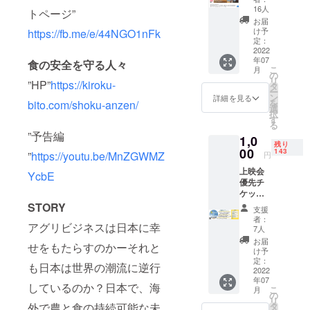
会、実
16人
トページ”
行委員
お届
会を応
け予
https://fb.me/e/44NGO1nFk
援した
定：
い！” ご
2022
年07
遠方に
食の安全を守る人々
こ
月
お住ま
の
リ
”HP”
https://kiroku-
いや日
タ
ー
程が合
ン
詳細を見る
を
bito.com/shoku-anzen/
わず映
選
択
画は見
す
る
に来れ
”予告編
1,0
ないけ
残り
れど、
00
143
”
https://youtu.be/MnZGWMZ
円
上映
上映会
会、実
YcbE
優先チ
行委員
ケット
会を応
1名様
STORY
援して
支援
（映画
いただ
者：
アグリビジネスは日本に幸
は無料
けまし
7人
です
たら幸
お届
せをもたらすのかーそれと
が、お
いです
け予
席に限
＊ プラ
定：
も日本は世界の潮流に逆行
りがあ
2022
ス＠で
年07
ります
応援し
しているのか？日本で、海
こ
月
ため、
ていた
の
リ
こちら
だける
外で農と食の持続可能な未
タ