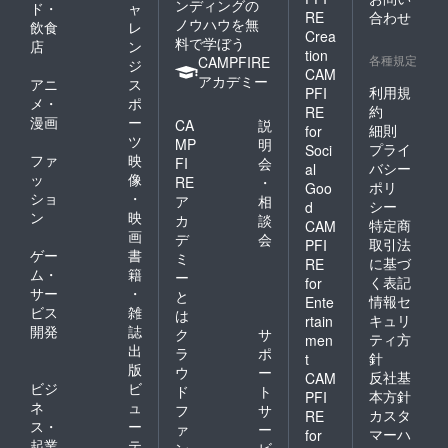
ンディングの
ド・
ャ
RE
合わせ
ノウハウを無
飲食
レ
Crea
料で学ぼう
店
ン
tion
各種規定
CAMPFIRE
ジ
CAM
アカデミー
アニ
ス
利用規
PFI
メ・
ポ
約
RE
漫画
ー
CA
説
細則
for
ツ
MP
明
プライ
Soci
ファ
映
FI
会
バシー
al
ッ
像
RE
・
ポリ
Goo
ショ
・
ア
相
シー
d
ン
映
カ
談
特定商
CAM
画
デ
会
取引法
PFI
ゲー
書
ミ
に基づ
RE
ム・
籍
ー
く表記
for
サー
・
と
情報セ
Ente
ビス
雑
は
キュリ
rtain
開発
誌
ク
サ
ティ方
men
出
ラ
ポ
針
t
版
ウ
ー
反社基
CAM
ビジ
ビ
ド
ト
本方針
PFI
ネ
ュ
フ
サ
カスタ
RE
ス・
ー
ァ
ー
マーハ
for
起業
テ