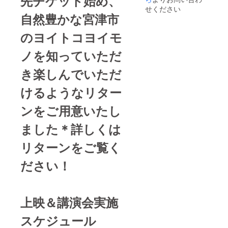
先チケット始め、
小屋は
上映優
のヤポ
前にご
ネ島
知らせ
せください
21時半
先チ
ネ島で
連絡を
自然豊かな宮津市
（〒
くださ
まで）
ケット
ご飲食
差し上
626-
い） ＊
＊場所
は含ま
も可能
げま
0073 京
場所
のヨイトコヨイモ
れませ
です
す。 ※
都府宮
宮津湾
よっこ
ん。 ※
（映画
乾物、
津市字
栗田半
ら諸島
天候不
ノを知っていただ
の上映
加工野
新宮
島周辺
内 釣
良など
場所）
菜 、穀
199）
＊集合
魚音酒
で中止
き楽しんでいただ
類など
＊送料
時間 9
場ヤポ
の場合
も含ま
無料 魚
時 （時
ネ島
は振替
https://
れる場
けるようなリター
介類販
間厳
（〒
日を設
yoccola
合もご
売業 営
守） 帰
626-
けま
.wixsite
ざいま
業許可
港時間
ンをご用意いたし
0073 京
す。 ※
.com/ja
す。 ＊
証 京
14時半
都府宮
出船時
ponesi
送料無
都府丹
＊集合
津市字
間は天
ました＊詳しくは
ma 簡易
料 （保
後保健
場所 五
新宮
候に
宿泊所
冷剤を
所指令
輪堂前
199）
よって
営業許
リターンをご覧く
入れた
３丹保
京都府
＊人
決定い
可証
ゆう
環第２
宮津市
数
たしま
京都府
パック
ださい！
０号の
上司９
1日
す。 ※
丹後保
なまも
５ 代表
２５−１
10名様
交通費
健所指
のでお
井口裕
＊催行
まで
など
令３丹
送りし
子 090-
期間 7
（お一
乗船以
保環第4
ます。
4303-
月17
人分の
外の経
上映＆講演会実施
号の19
お早め
1730
日〜8月
リター
費はご
代表 井
にお受
yoccola
末ま
ンです
自身で
口裕子
スケジュール
け取り
.i@gma
で ＊
のでお
ご負担
090-
お願い
il.com
催行人