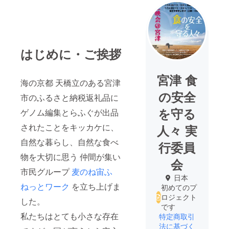
はじめに・ご挨拶
宮津 食
海の京都 天橋立のある宮津
の安全
市のふるさと納税返礼品に
を守る
ゲノム編集とらふぐが出品
されたことをキッカケに、
人々 実
自然な暮らし、自然な食べ
行委員
物を大切に思う 仲間が集い
会
市民グループ
麦のね宙ふ
日本
ねっとワーク
を立ち上げま
初めてのプ
ロジェクト
した。
です
私たちはとても小さな存在
特定商取引
法に基づく