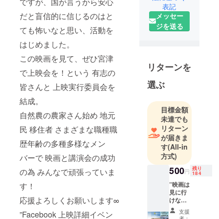
ですが、国が言うから安心
表記
だと盲信的に信じるのはと
メッセー
ジを送る
ても怖いなと思い、活動を
はじめました。
この映画を見て、ぜひ宮津
リターンを
で上映会を！という 有志の
選ぶ
皆さんと 上映実行委員会を
結成。
目標金額
自然農の農家さん始め 地元
未達でも
リターン
民 移住者 さまざまな職種職
が届きま
歴年齢の多種多様なメン
す
(All-in
方式)
バーで 映画と講演会の成功
500
残り
の為 みんなで頑張っていま
円
184
”映画は
す！
見に行
応援よろしくお願いします∞
けない
けど、
支援
”Facebook 上映詳細イベン
上映
者：