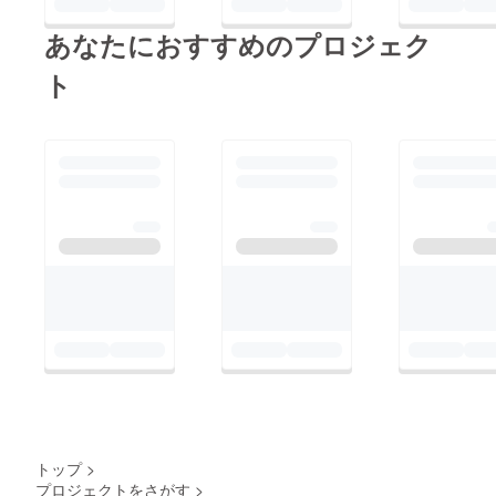
ていただきリターンと
あなたにおすすめのプロジェク
ともにあらためて御礼
をお届けさせていただ
ト
きたいと思います。未
来のこどもたちの為に
本気で挑む 大人たち
の背中を見せたい！ど
うか見守ってください
ね∞
トップ
>
プロジェクトをさがす
>