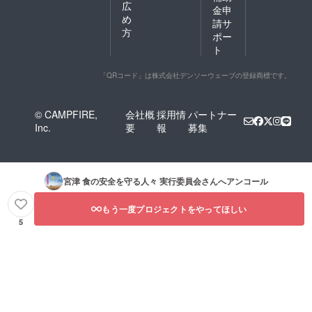
広
金申
め
請サ
方
ポー
ト
「QRコード」は株式会社デンソーウェーブの登録商標です。
© CAMPFIRE,
会社概
採用情
パートナー
Inc.
要
報
募集
宮津 食の安全を守る人々 実行委員会
さんへアンコール
もう一度プロジェクトをやってほしい
5