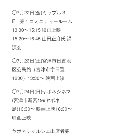
食事さ
をお願
4303-
しま
数 最小
れる人
いしま
1730
す）
2名様〜
数分の
す！
yoccola
◯7月22日(金)ミップル３
最大5名
ご支援
凪の日
.i@gma
様 ＊交
お願い
であれ
F 第１コミニティールーム
il.com
通費 な
しま
ば、午
ど プラ
13:30〜15:15 映画上映
す） 飲
前便 ８
ン以外
食店営
時〜１
15:20〜16:45 山田正彦氏 講
の経費
業許可
０時 /午
はご自
証 京
後便 1
演会
身でご
都府丹
５時〜1
負担を
後保健
７時
お願い
所指令
（約2時
◯7月23日(土)宮津市日置地
しま
３丹保
間）を
す！ ＊
環第２
目安に
区公民館（宮津市字日置
中学生
０号の
してく
以上の
１ 代表
1230）13:30〜 映画上映
ださ
泳げる
井口裕
い。 遊
方限定
子 090-
漁船登
◯7月24日(日)ヤポネシネマ
のプラ
4303-
録番号
ンで
1730
京都
(宮津市新宮199ヤポネ
す。子
yoccola
2111 代
供さん
.i@gma
表 井
島)13:30〜 映画上映18:30〜
は事前
il.com
口裕子
にご相
090-
映画上映
談くだ
4303-
さい。
1730
＊天候
ヤポネシマルシェ出店者募
yoccola
不良で