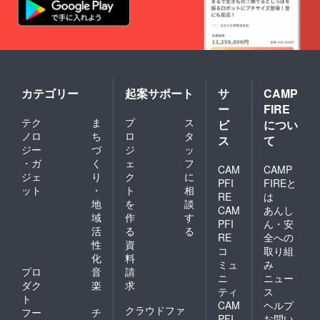
カテゴリー
起案サポート
サ
CAMP
ー
FIRE
テク
ま
プ
ス
ビ
につい
ノロ
ち
ロ
タ
ス
て
ジー
づ
ジ
ッ
・ガ
く
ェ
フ
CAM
CAMP
ジェ
り
ク
に
PFI
FIREと
ット
・
ト
相
RE
は
地
を
談
CAM
あんし
域
作
す
PFI
ん・安
活
る
る
RE
全への
性
資
コ
取り組
化
料
ミュ
み
プロ
音
請
ニ
ニュー
ダク
楽
求
ティ
ス
ト
CAM
ヘルプ
クラウドファ
フー
チ
PFI
お問い