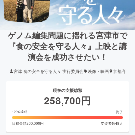
ゲノム編集問題に揺れる宮津市で
『食の安全を守る人々』上映と講
演会を成功させたい！
宮津 食の安全を守る人々 実行委員会
映像・映画
京都府
現在の支援総額
258,700
円
終了
129
%達成
目標金額
200,000
円
支援者数
48
人