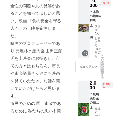
10,
メで
ん、船
お宿
山田正
残り5
豊富な
000
す！
全性の問題や別の見解があ
酔いが
よっこ
円
彦氏 講
釣具屋
（BBQ
心配な
ら諸島
演会
＊本物
マス
ることを知ってほしいと思
小屋の
方も ど
に2500
◯7月23
の地魚∞
ターが
み＋500
うぞ！
円のご
日(土)
い、映画 『食の安全を守る
鮮魚詰
宮津の
円でお
船長と
支援で
宮津市
め合わ
秘密の
飲み物
アシス
ご宿泊
支援
日置地
人々』の上映を企画しまし
せセッ
ビーチ
持ち込
タン
者：
いただ
区公民
ト 宮津
へ舟で
み可）
5人
ト、釣
けま
た。
館 （宮
の新鮮
お連れ
ご来店
り船犬
お届
す。
津市字
な地魚
します
前にご
け予
ROKU
映画のプロデューサーであ
（最大
日置
や 釣れ
＊ 保険
定：
希望の
も一緒
８名様
1230）
たお魚
2022
付で安
り 元農林水産大臣 山田正彦
お料理
に 楽し
まで宿
13:30〜
年07
を お届
心！ 道
プラン
く安全
泊可）
映画上
こ
月
け！
氏を上映会にお招きし、市
具レン
の
をお選
な船釣
ペット
映 ◯7
リ
鱗、内
タル込
タ
びくだ
りをア
のご宿
月24日
ー
民の方々はもちろん、市長
臓処理
リター
ン
さい。
詳細を見る
テンド
泊 ご相
(日) ヤ
を
してす
ンは２
選
旅で学
いたし
談くだ
ポネシ
や市会議員さん達にも映画
択
ぐに食
名様分
す
んだア
ます＊
さい ※
ネマ (宮
る
べられ
ですの
ジア料
＊日程
を見ていただき、お話を聞
上映優
津市新
2,0
るよう
で、３
理など
令
先チ
在庫な
宮199ヤ
に処理
00
名様以
し
も承り
いていただけたらと思いま
和４年
円
ケット
ポネ島)
します
上の場
ます∞ ※
７月〜1
は含ま
13:30〜
＊無農
ので、
す。
合、お
上映優
０月頃
れませ
映画上
薬野菜
お刺
一人追
先チ
まで、
ん。 ＊
映
の詰め
市民のための 国、市政であ
身、焼
加ごと
ケット
ご希望
リター
18:30〜
合わせ
き魚、
に4500
は含ま
の日程
支援
ンの送
映画上
るために 私たちの思いも聞
セット
煮魚、
円の支
れませ
者：
をお知
付方法
映
宮津
アクア
援価格
10人