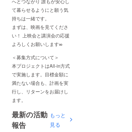
へとつながり 誰もが安心し
il.com
て暮らせるようにと願う気
プラン
や内容
持ちは一緒です。
につい
て 090-
まずは、映画を見てくださ
1891-
4061
い！ 上映会と講演会の応援
（KEIT
A
よろしくお願いします∞
KOJIM
A)
flgorind
＜募集方式について＞
o@yah
本プロジェクトはAll-in方式
oo.co.jp
で実施します。目標金額に
満たない場合も、計画を実
行し、リターンをお届けし
ます。
最新の活動
もっと
報告
見る