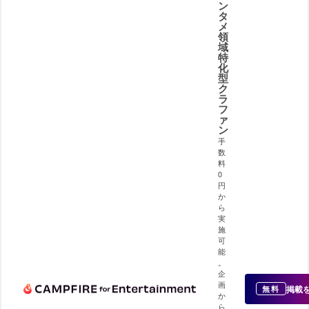
ン
タ
メ
領
域
特
化
型
ク
ラ
フ
ァ
ン
手
数
料
0
円
か
ら
実
施
可
能
。
企
画
掲載
無料
か
ら