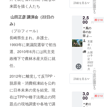
ー
のチ
場合は
ン
詳細を見る
を
来図を描く人たち
ケット
お気持
選
択
をお持
ちを上
す
る
ちの方
乗せい
山田正彦 講演会（22日の
2,5
に優先
ただけ
残り18
でお席
00
たら嬉
円
み）
にご案
しいで
＊風の
内いた
す！
（プロフィール）
谷のお
しま
（リ
宿 よっ
す。）
ターン:
長崎県生まれ。弁護士。
こら諸
プラス
お礼の
支援
島の宿
＠で応
1993年に衆議院選挙で初当
メール
者：
泊ご招
援して
をお送
2人
選、2010年6月には民主党
待券
いただ
りしま
お届
https://
ける場
す）
け予
政権下で農林水産大臣に就
yoccola
合は
定：
.wixsite
2022
1000
任。
年07
.com/yo
円〜お
こ
月
ccolaisl
気持ち
の
リ
ands 山
を上乗
タ
2012年に離党して反TPP・
ー
から海
せいた
ン
詳細を見る
を
へ そよ
だけた
選
脱原発・消費税凍結を公約
択
そよと
ら幸い
す
る
ふく風
に日本未来の党を結党。現
です∞
3,0
に吹か
＊メー
在はTPPや種子法廃止の問
残り12
れて 何
00
ルにて
円
もしな
電子チ
題点の現地調査や各地で講
＊釣り
い と
ケット