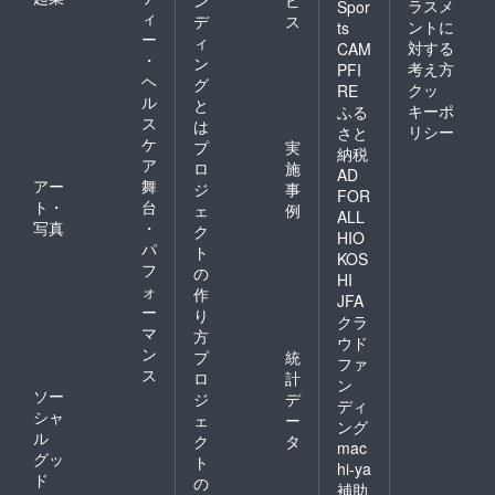
ン
ビ
ラスメ
Spor
ィ
デ
ス
ントに
ts
ー
ィ
対する
CAM
・
ン
考え方
PFI
ヘ
グ
クッ
RE
ル
と
キーポ
ふる
ス
は
リシー
さと
ケ
プ
実
納税
ア
ロ
施
AD
アー
舞
ジ
事
FOR
ト・
台
ェ
例
ALL
写真
・
ク
HIO
パ
ト
KOS
フ
の
HI
ォ
作
JFA
ー
り
クラ
マ
方
ウド
ン
プ
統
ファ
ス
ロ
計
ン
ソー
ジ
デ
ディ
シャ
ェ
ー
ング
ル
ク
タ
mac
グッ
ト
hi-ya
ド
の
補助