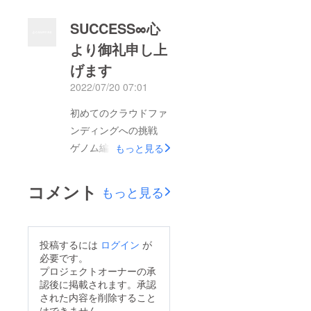
SUCCESS∞心
より御礼申し上
げます
2022/07/20 07:01
初めてのクラウドファ
ンディングへの挑戦
ゲノム編集というセン
もっと見る
シティブな内容という
事で日程が迫る中幾度
コメント
もっと見る
もの審査差し戻しに
あせりながらもなんと
か公開にいたりまし
投稿するには
ログイン
が
た！皆さまからの温か
必要です。
いメッセージと思いが
プロジェクトオーナーの承
認後に掲載されます。承認
けずの沢山のご支援に
された内容を削除すること
驚きそして残り4日
はできません。