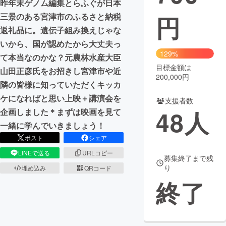
昨年末ゲノム編集とらふぐが日本
円
三景のある宮津市のふるさと納税
まちづくり・地域活性化
返礼品に。遺伝子組み換えじゃな
いから、国が認めたから大丈夫っ
CAMPFIRE for Social Good
CAMPFIRE Creation
129%
て本当なのかな？元農林水産大臣
CAMPFIREふるさと納税
machi-ya
コミュニティ
目標金額は
山田正彦氏をお招きし宮津市や近
200,000円
隣の皆様に知っていただくキッカ
ケになればと思い上映＋講演会を
支援者数
48
人
企画しました＊まずは映画を見て
一緒に学んでいきましょう！
ポスト
シェア
LINEで送る
URLコピー
募集終了まで残
り
埋め込み
QRコード
終了