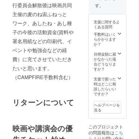
お送り
半額
数
たら幸
お送り
行委員会解散後は映画共同
＊リ
す。
します
（1500
1日８名
いです
しま
ターン
ので、
円）で
様まで
主催の麦のね宙ふねっと
＊ ※上
す。 ※
の送付
来店希
ご乗船
（お一
映優先
発送日
方法
望日、
いただ
人分の
支援に関するよ
ワーク、あしたね・あし種
チケッ
の指定
クラ
来店時
けま
リター
くある質問
トは含
はでき
ファン
間、お
す。 ＊
子の今後の活動資金(資料や
ンです
まれま
ません
手数料はいく
終了後
料理を
リター
のでご
せん。
が、事
らかかります
メール
お知ら
署名用紙などの印刷代、イ
ンの送
宿泊さ
※種類は
前にご
か？
にて優
せくだ
付方法
れる人
ご指定
連絡を
ベントや勉強会などの経
待券を
さい。
クラ
数分の
できま
差し上
目標金額に届
お送り
＊日程
ファン
ご支援
せん。
費）に充てさせていただき
げま
かなかった場
します
終了後
お願い
旬を迎
す。 ※
合どうなりま
ので、
令和４
メール
しま
たいと思います。
えた野
イカ、
すか？
希望日
年７
にて優
す） ＊
菜たち
一夜干
をお知
月〜10
待券を
交通費
（CAMPFIRE手数料含む）
をチョ
し、貝
支援で困った
らせく
月頃ま
お送り
など
イスし
類など
時はどこに相
ださ
で、ご
します
ご宿泊
て60サ
も含ま
談したらいい
い。 ＊
希望の
ので、
以外の
イズ段
れる場
ですか？
日程
日程を
乗船希
経費は
ボール
合もご
令
リターンについて
お知ら
望日
ご自身
でお送
ざいま
和４年
せくだ
ヘルプページを
（午前
でご負
りしま
す。 ＊
７月１
さい ＊
見る
便・午
担をお
す。 ※
調理、
８日〜
営業時
後便）
願いし
発送日
梱包場
８月末
間 18
をお知
ます！
の指定
所
頃まで
時〜22
らせく
映画や講演会の優
＊お食
このプロジェクト
はでき
よっこ
（ご希
時
ださ
事 同
の問題報告は
こち
ません
ら諸島
望の日
（BBQ
い。 ※
敷地内
が、事
ら
よりお問い合わ
内 ヤポ
程をお