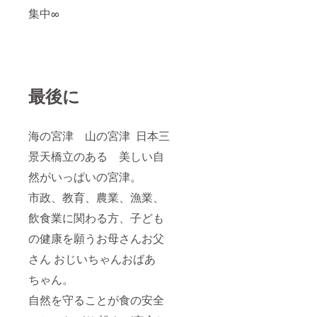
.i@gma
キャン
集中∞
il.com
セルの
場合延
期と
し 振
替日を
ご用意
最後に
させて
いただ
きます
詳しく
海の宮津 山の宮津 日本三
は事前
にお問
景天橋立のある 美しい自
い合わ
せくだ
然がいっぱいの宮津。
さい！
クラ
市政、教育、農業、漁業、
ファン
内容
飲食業に関わる方、子ども
Bookin
の健康を願うお母さんお父
g につ
いて
さん おじいちゃんおばあ
090-
4303-
ちゃん。
1730
(NOCO)
自然を守ることが食の安全
yoccola
.i@gma