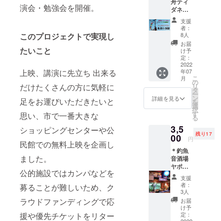
舟ティ
いう贅
をお送
演会・勉強会を開催。
ダネシ
沢な時
りしま
アで舟
間や 釣
すの
支援
釣り体
りや海
で、当
者：
験 優
遊びで
このプロジェクトで実現し
日ス
8人
待乗船
疲れた
タッフ
お届
券
たいこと
時
に画面
け予
https://
ちょっ
定：
をご提
yoccola
2022
とひと
示くだ
上映、講演に先立ち 出来る
年07
.wixsite
りに
さい。
こ
月
.com/tid
なって
の
＊上映
だけたくさんの方に気軽に
リ
anesia
ゆっく
タ
時間に
ー
”天橋立
りした
ン
遅れて
詳細を見る
足をお運びいただきたいと
を
を眺め
い時な
選
来られ
択
なが
ど 家族
す
た場合
思い、市で一番大きな
る
ら、手
や ワン
はお席
3,5
ぶらで
ショッピングセンターや公
コとの
が確保
残り17
気軽に
00
プライ
できな
円
民館での無料上映を企画し
宮津湾
スレス
い場合
＊釣魚
の美味
な思い
もござ
ました。
音酒場
しい本
出作り
いま
ヤポネ
物の地
に 釣っ
す。上
公的施設ではカンパなどを
島 お
魚を
た魚を
映10分
支援
食事券
釣って
食べた
前には
者：
募ることが難しいため、ク
（お肉
食べよ
り、豪
3人
お越し
＆海鮮
う！” 実
華な海
ラウドファンディングで応
くださ
お届
BBQ ま
行委員
の幸や
け予
い。 ＊
たは お
援や優先チケットをリター
会メン
定：
BBQで
希望の