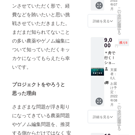
まかせ
2022
バー
お腹
日程と
年07
ンさせていただく形で、経
地魚海
ティダ
いっぱ
会場を
こ
月
鮮料
ネシア
の
い ​楽し
お選び
リ
費などを賄いたいと思い挑
理）
船長
タ
み方は
いただ
ー
https://
NOCO
ン
あなた
詳細を見る
き、備
戦させていただきました。
を
yoccola
の釣り
選
次第 お
考欄に
択
.wixsite
船体験
す
ばあ
まだまだ知られてないこと
て 参加
る
.com/ja
手ぶら
ちゃん
日（24
9,0
ponesi
楽々プ
の多い農薬やゲノム編集に
ちの​縁
日は 時
残り5
ma 映画
00
ランを
側で 一
間）お
円
ついて知っていただくキッ
の上映
3000円
息つく
名前 を
＊舟で
場所 ヤ
のご支
みたい
お知ら
カケになってもらえたら幸
行く！
ポネシ
援でご
に よっ
せくだ
ショー
ネマの
乗船い
こら
さい。
いです。
トト
ヤポネ
ただけ
しょっ
◯7月22
支援
リップ
島でご
ます。
と 寄っ
者：
日(金)
∞プライ
利用で
穏やか
0人
ていっ
ミップ
ベート
きるお
な宮津
プロジェクトをやろうと
てくだ
お届
ル３F
＊パラ
食事券
湾内で
け予
さいね
第１コ
ダイ
です。
定：
思った理由
の釣行
主催メ
ミニ
ス！ 素
2022
（上映
ですの
ンバー
ティー
年08
潜り体
日 7月
で、釣
釣り船
ルーム
こ
月
さまざまな問題が浮き彫り
験
24日は
の
り初心
ティダ
13:30〜
リ
（ペア
ご利用
タ
者さ
ネシア
15:15
ー
になってきている農薬問題
チケッ
不可）
ン
ん、子
詳細を見る
船長
映画上
を
ト） ダ
夏は
選
供さ
NOCO
映
やゲノム編集問題を、推奨
択
イビン
BBQが
す
ん、シ
の宿 風
15:20〜
る
グ講師
オスス
ニアさ
の谷の
する側からだけではなく 安
16:45
の経験