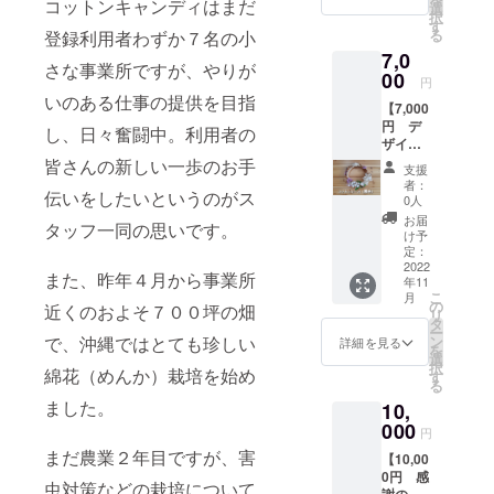
コットンキャンディはまだ
そらク
花の種
選
択
ロスLサ
（ご希
す
る
登録利用者わずか７名の小
イズ
望の方
7,0
25×80c
のみ）
さな事業所ですが、やりが
m ・沖
00
円
縄やん
いのある仕事の提供を目指
【7,000
ばる産
円 デ
コット
し、日々奮闘中。利用者の
ザイン
ン ・綿
おまか
皆さんの新しい一歩のお手
花の種
支援
せ・沖
(ご希望
者：
伝いをしたいというのがス
縄やん
の方の
0人
ばる産
み)
お届
タッフ一同の思いです。
コット
け予
ンの
定：
リー
2022
また、昨年４月から事業所
年11
ス】 ・
こ
月
お礼の
の
近くのおよそ７００坪の畑
リ
お手紙
タ
ー
・今年
で、沖縄ではとても珍しい
ン
詳細を見る
を
の秋収
選
択
綿花（めんか）栽培を始め
穫の綿
す
る
花で作
ました。
10,
る、フ
ラワー
000
円
リース
まだ農業２年目ですが、害
【10,00
をお届
0円 感
けしま
虫対策などの栽培について