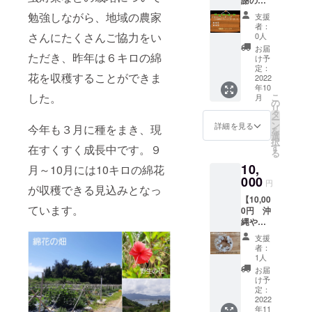
謝の気
す クリ
持ちで
スマス
勉強しながら、地域の農家
支援
看板に
用・通
者：
お名前
年用、
さんにたくさんご協力をい
0人
掲載】
どちら
お届
ただき、昨年は６キロの綿
・お礼
かお選
け予
のお手
びくだ
定：
花を収穫することができま
紙 ・看
2022
さい
年10
板にご
（ただ
した。
こ
月
支援感
し細か
の
リ
謝の気
なデザ
タ
ー
持ちで
インは
ン
詳細を見る
今年も３月に種をまき、現
を
お名前
お任せ
選
択
(または
くださ
す
在すくすく成長中です。９
る
ペン
い サ
10,
ネーム
月～10月には10キロの綿花
イズ直
など)掲
000
径20cm
円
が収穫できる見込みとなっ
載 看
程度で
【10,00
板は事
作成し
ています。
0円 沖
業所前
ます）
縄やん
に2022
どんな
ばる産
年12月
可愛い
支援
綿花の
から２
リース
者：
リー
年間設
が届く
1人
ス】 ・
置予定
かお楽
お届
お礼の
です ※
しみに♪
け予
お手紙
備考欄
定：
・綿花
・フラ
2022
に掲載
の種
年11
ワー