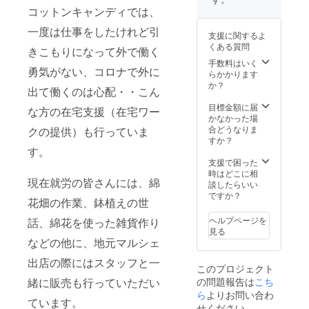
に掲載
コットンキャンディでは、
のお名
前・ペ
一度は仕事をしたけれど引
支援に関するよ
ンネー
くある質問
きこもりになって外で働く
ムなど
を必ず
手数料はいく
勇気がない、コロナで外に
ご入力
らかかります
くださ
か？
出て働くのは心配・・こん
い(15文
字まで)
目標金額に届
な方の在宅支援（在宅ワー
・綿花
かなかった場
の種(ご
合どうなりま
クの提供）も行っていま
希望の
すか？
方のみ)
す。
支援で困った
時はどこに相
現在就労の皆さんには、綿
談したらいい
ですか？
花畑の作業、鉢植えの世
ヘルプページを
話、綿花を使った雑貨作り
見る
などの他に、地元マルシェ
出店の際にはスタッフと一
このプロジェクト
緒に販売も行っていただい
の問題報告は
こち
ら
よりお問い合わ
ています。
せください