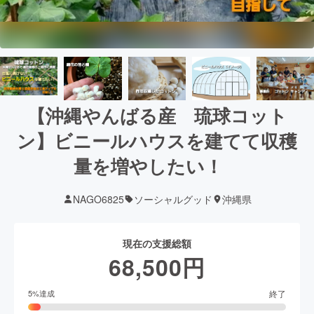
【沖縄やんばる産 琉球コット
ン】ビニールハウスを建てて収穫
量を増やしたい！
NAGO6825
ソーシャルグッド
沖縄県
現在の支援総額
68,500
円
終了
5
%達成