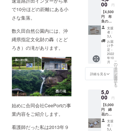
速道路許田インターから車
まい
00
円
て、可
で10分ほどの距離にある小
【4,500
愛い綿
円 布
さな集落。
花をお
良のふ
楽しみ
らそら
くださ
支援
数久田自然公園内には、沖
クロスS
い
者：
サイズ
3人
縄県指定文化財の轟（とど
＆沖縄
お届
やんば
け予
ろき）の滝があります。
る産
定：
コット
2022
年10
ン】 ・
こ
月
お礼の
の
リ
お手紙
タ
ー
・ふら
ン
詳細を見る
を
そらク
選
択
ロスSサ
す
る
イズ
5,0
25×25c
m ・沖
00
円
縄やん
始めに合同会社CeePortの事
【5,000
ばる産
円 綿
コット
業内容をご紹介します。
花のド
ン ・綿
ライフ
花の種
支援
ラワー
(ご希望
者：
看護師だった私は2013年９
５本
の方の
5人