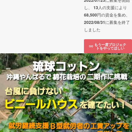
2022/07/23
に募集を開始
し、
13
人の支援により
68,500
円の資金を集め、
2022/08/31
に募集を終了
しました
もう一度プロジェク
トをやってほしい