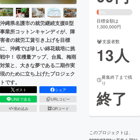
まちづくり・地域活性化
5%
目標金額は
沖縄県名護市の就労継続支援B型
1,300,000円
事業所コットンキャンディが、障
CAMPFIRE for Social Good
CAMPFIRE Creation
害者の就労工賃引き上げを目標
CAMPFIREふるさと納税
machi-ya
コミュニティ
支援者数
13
人
に、沖縄では珍しい綿花栽培に挑
戦中！ 収穫量アップ、台風、梅雨
対策と、大きな夢である二期作実
現のために立ち上げたプロジェク
募集終了まで残
トです。
り
ポスト
シェア
終了
LINEで送る
URLコピー
埋め込み
QRコード
このプロジェクトは、