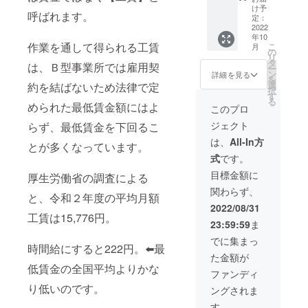
文字サ
に2022
け予
呼ばれます。
イズ特
年12月
定：
大】 ・
2022
から２
年10
お礼の
年間設
作業を通して得られる工賃
こ
月
お手紙
置予定
の
リ
・看板
です ※
タ
は、Ｂ型事業所では雇用契
ー
にご支
備考欄
ン
詳細を見る
を
援感謝
に掲載
選
約を結ばないため法律で定
択
の気持
のお名
す
る
ちで、
められた最低賃金額にはよ
前・ペ
このプロ
特大サ
ンネー
ジェクト
らず、最低賃金を下回るこ
イズの
ムなど
文字に
を必ず
は、
All-In方
とが多くなっています。
てお名
ご入力
式
です。
前(また
くださ
はペン
い(15文
目標金額に
厚生労働省の調査による
ネーム
字まで)
関わらず、
など)掲
・綿花
と、令和２年度の平均月額
載 看
の種(ご
2022/08/31
板は事
工賃は15,776円。
希望の
23:59:59
ま
業所前
方のみ)
に2022
でに集まっ
時間給にすると222円。⬅️最
年12月
た金額が
から２
低賃金の全国平均よりかな
年間設
ファンディ
置予定
り低いのです。
ングされま
です ※
備考欄
す。