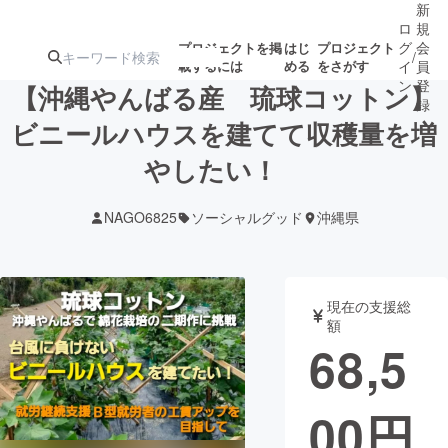
新
ロ
規
グ
会
プロジェクトを掲
はじ
プロジェクト
/
載するには
める
をさがす
イ
員
ン
登
【沖縄やんばる産 琉球コットン】
録
ビニールハウスを建てて収穫量を増
やしたい！
人気のプロ
注目のリ
注目の新着プロ
募集終了が近いプ
もうすぐ公開
ジェクト
ターン
ジェクト
ロジェクト
されます
NAGO6825
ソーシャルグッド
沖縄県
アート・写真
音楽
現在の支援総
テクノロジー・ガジェット
ゲーム・サ
額
68,5
映像・映画
書籍・雑誌
00
円
ビジネス・起業
チャレンジ