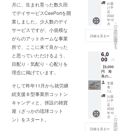
セッ
み)
お届
月に、生まれ育った数久田
ト】 ・
け予
お礼の
定：
でデイサービスCeePortを開
お手紙
2022
年12
・綿花
業しました。少人数のデイ
こ
月
のドラ
の
リ
サービスですが、小規模な
イフラ
タ
ー
ワー５
ン
詳細を見る
がらのアットホームな事業
を
本セッ
選
択
ト 今年
す
所で、ここに来て良かった
る
の秋に
6,0
収穫す
と思っていただけるよう、
る綿花
00
円
でドラ
目配り・気配り・心配りを
【6,000
イフラ
円 布
理念に掲げています。
ワーを
良のふ
作りお
らそら
届けし
支援
そして昨年11月から就労継
クロスL
ます お
者：
サイズ
届けす
1人
続支援Ｂ型事業所コットン
＆沖縄
るドラ
お届
やんば
イフラ
け予
キャンディと、併設の雑貨
る産
ワーは
定：
コット
2022
写真よ
屋（ざっかの琉球コット
年10
ン】 ・
り大き
こ
月
お礼の
ン）をスタート。
く長く
の
リ
お手紙
なりま
タ
ー
・ふら
す ・綿
ン
詳細を見る
を