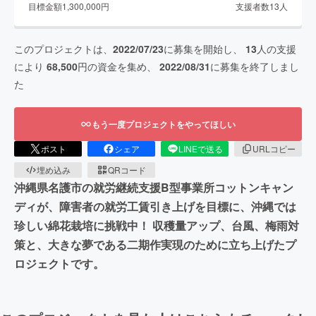
目標金額
1,300,000
円
支援者数
13
人
このプロジェクトは、
2022/07/23
に募集を開始し、
13
人の支援
により
68,500
円の資金を集め、
2022/08/31
に募集を終了しまし
た
もう一度プロジェクトをやってほしい
ポスト
シェア
LINEで送る
URLコピー
埋め込み
QRコード
沖縄県名護市の就労継続支援B型事業所コットンキャン
ディが、障害者の就労工賃引き上げを目標に、沖縄では
珍しい綿花栽培に挑戦中！ 収穫量アップ、台風、梅雨対
策と、大きな夢である二期作実現のために立ち上げたプ
ロジェクトです。