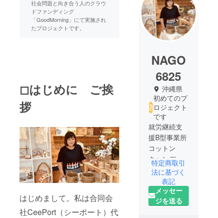
社会問題と向き合う人のクラウ
ドファンディング
「GoodMorning」にて実施され
たプロジェクトです。
NAGO
6825
◻はじめに ご挨
沖縄県
初めてのプ
拶
ロジェクト
です
就労継続支
援B型事業所
コットン
キャンディ
特定商取引
代表の仲宗
法に基づく
根美恵子で
表記
メッセー
す。
はじめまして。私は合同会
ジを送る
私たちの事
社CeePort（シーポート）代
業所はマイ