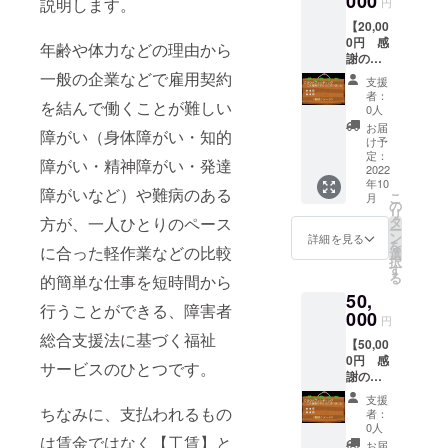
000
説明します。
円
で作
希望の
【20,00
り、お
方のみ)
0円 感
届けし
年齢や体力などの理由から
謝の気
ます。
持ちで
一般の企業などで雇用契約
・ふら
支援
看板に
そらク
者：
を結んで働くことが難しい
お名前
ロスSサ
0人
掲載・
イズ
お届
障がい（身体障がい・知的
文字サ
25×25c
け予
イズ
m ・ふ
定：
障がい・精神障がい・発達
大】 ・
2022
らそら
年10
お礼の
クロス
障がいなど）や難病のある
こ
月
お手紙
Mサイ
の
リ
・看板
ズ
方が、一人ひとりのペース
タ
ー
にご支
30×40c
ン
詳細を見る
を
に合った軽作業などの比較
援感謝
m ・ふ
選
択
の気持
らそら
す
る
的簡単な仕事を短時間から
ちで、
クロス
50,
大きな
Ｌサイ
行うことができる、障害者
文字に
000
ズ
円
てお名
25×80c
総合支援法に基づく福祉
【50,00
前(また
m ・綿
0円 感
はペン
花の種
サービスのひとつです。
謝の気
ネーム
（ご希
持ちで
など)掲
望の方
支援
看板に
載 看
ちなみに、支払われるもの
のみ）
者：
お名前
板は事
0人
は賃金ではなく【工賃】と
掲載・
業所前
お届