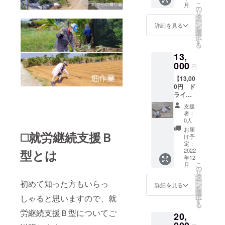
のお名
（ご希
こ
月
リー
前・ペ
の
望の方
リ
ス 今
ンネー
タ
のみ）
ー
年の秋
ムなど
ン
詳細を見る
を
収穫の
を必ず
選
択
綿花で
ご入力
す
る
作る、
くださ
13,
コット
い(15文
ンたっ
000
字まで)
円
ぷりの
・綿花
【13,00
リース
の種(ご
0円 ド
をお届
希望の
ライフ
けしま
方のみ)
ラワー
す コッ
支援
５本・
トンの
者：
ふらそ
他に月
0人
らクロ
桃の実
お届
◻️就労継続支援Ｂ
ス３サ
など沖
け予
イズ
縄の材
定：
セッ
2022
型とは
料を
年12
ト】 ・
使って
こ
月
ドライ
作りま
の
リ
フラ
す リー
タ
ー
初めて知った方もいらっ
ワー５
スのサ
ン
詳細を見る
を
本セッ
イズ直
選
択
しゃると思いますので、就
ト 今年
径22～
す
る
の秋に
25cm
労継続支援Ｂ型についてご
20,
収穫す
・綿花
る綿花
の種(ご