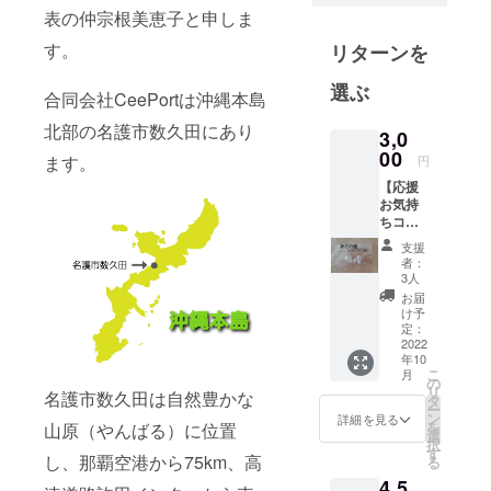
ナスイオン
表の仲宗根美恵子と申しま
たっぷりの
す。
リターンを
轟の滝や珊
瑚礁のきれ
選ぶ
合同会社CeePortは沖縄本島
いな海にも
北部の名護市数久田にあり
近い、沖縄
3,0
00
県名護市数
ます。
円
久田にあり
【応援
ます。
お気持
ちコー
スタッフや
ス】 ・
支援
事業所利用
お礼の
者：
お手紙
者の皆さん
3人
・綿花
お届
と一緒に、
の種(10
け予
やんばるの
粒入り
定：
１袋)
2022
自然の中で
年10
育て方
品質の良い
こ
月
説明書
の
リ
名護市数久田は自然豊かな
綿花を育て
を付け
タ
ー
てお届
ン
詳細を見る
るべく毎日
を
山原（やんばる）に位置
けしま
選
択
奮闘中で
す。来
す
し、那覇空港から75km、高
る
年の春
4,5
に種を