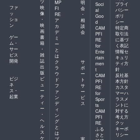
ツ
MP
明
プライ
Soci
ファ
映
FI
会
バシー
al
ッ
像
RE
・
ポリ
Goo
ショ
・
ア
相
シー
d
ン
映
カ
談
特定商
CAM
画
デ
会
取引法
PFI
ゲー
書
ミ
に基づ
RE
ム・
籍
ー
く表記
for
サー
・
と
情報セ
Ente
ビス
雑
は
キュリ
rtain
開発
誌
ク
サ
ティ方
men
出
ラ
ポ
針
t
版
ウ
ー
反社基
CAM
ビジ
ビ
ド
ト
本方針
PFI
ネ
ュ
フ
サ
カスタ
RE
ス・
ー
ァ
ー
マーハ
for
起業
テ
ン
ビ
ラスメ
Spor
ィ
デ
ス
ントに
ts
ー
ィ
対する
CAM
・
ン
考え方
PFI
ヘ
グ
クッ
RE
ル
と
キーポ
ふる
ス
は
リシー
さと
ケ
プ
実