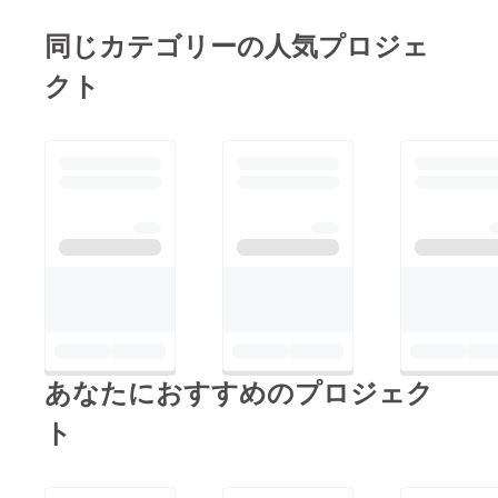
6756Android https://pl
m/store/apps/details?
ay.google.com/store/a
id=info.ktoma.picture_
同じカテゴリーの人気プロジェ
pps/details?
wordbook
クト
id=info.ktoma.picture_
wordbook
あなたにおすすめのプロジェク
ト