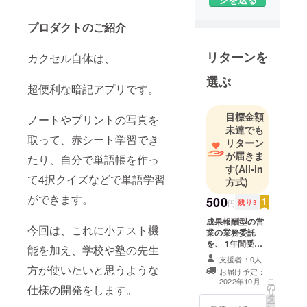
プロダクトのご紹介
リターンを
カクセル自体は、
選ぶ
超便利な暗記アプリです。
目標金額
ノートやプリントの写真を
未達でも
取って、赤シート学習でき
リターン
が届きま
たり、自分で単語帳を作っ
す
(All-in
て4択クイズなどで単語学習
方式)
ができます。
500
円
残り3
成果報酬型の営
今回は、これに小テスト機
業の業務委託
を、 1年間受け
能を加え、学校や塾の先生
る権利です。 紹
支援者：0人
介した塾または
方が使いたいと思うような
お届け予定：
学校が、有料プ
こ
2022年10月
の
ランに加入した
仕様の開発をします。
リ
タ
場合、その紹介
ー