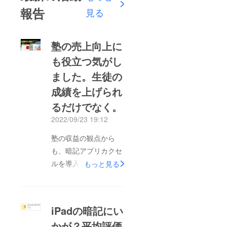
報告
見る
塾の売上向上に
も役立つ気がし
ました。生徒の
成績を上げられ
るだけでなく。
2022/09/23 19:12
塾の収益の観点から
も、暗記アプリカクセ
ルを導入する意味はあ
もっと見る
るかもなあ、と思いま
した。なぜなら、①暗
記アプリの機能によ
iPadの暗記にい
り、生徒の成績が上が
かが？平均評価
れば人気が上がり生徒