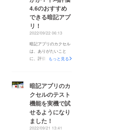
4.6のおすすめ
が増える②団体プラン
だと、本来の価格より
できる暗記アプ
割引される為、その差
リ！
額の間で、ご生徒様に
2022/09/22 06:13
提供すれば、代理店の
暗記アプリのカクセル
ような形で、収益を得
は、ありがたいこと
られる。(今回追加す
に、評価4.6の高評価
るテスト機能で小テス
もっと見る
をいただいていまし
トを行えたり、塾に行
た！便利な暗記アプリ
かない間にも暗記でき
の一つと言えるのでは
る為、生徒にもGood
暗記アプリのカ
ないでしょうか？特に
な提案です)③暗記ア
クセルのテスト
iPadを導入している学
プリカクセル上で塾な
機能を実機で試
校の方々、iPadの暗記
らではの単語帳を提供
アプリとしていかがで
することで、塾ならで
せるようになり
しょう。せっかく、
はのサービスを増やす
ました！
iPadを生徒に配布した
ことができる為、生徒
2022/09/21 13:41