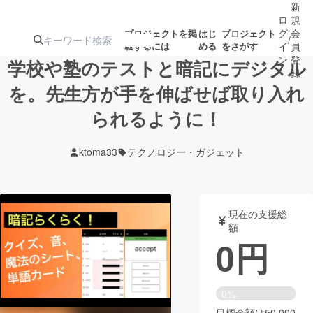
新
ロ
規
グ
会
プロジェクトを掲
はじ
プロジェクト
/
載するには
める
をさがす
イ
員
ン
登
学校や塾のテストと暗記にデジタル
録
を。先生方が手を伸ばせば取り入れ
られるように！
人気のプロ
注目のリ
注目の新着プロ
募集終了が近いプ
もうすぐ公開
ジェクト
ターン
ジェクト
ロジェクト
されます
ktoma33
テクノロジー・ガジェット
アート・写真
音楽
現在の支援総
テクノロジー・ガジェット
ゲーム・サ
額
0
円
映像・映画
書籍・雑誌
0%
ビジネス・起業
チャレンジ
目標金額は50,000