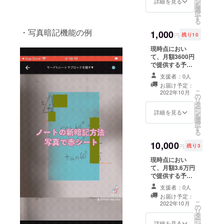
ン
による1ヶ月目の
詳細を見る
を
選
売上の50%を報
択
す
酬として支払い
る
ます。 ※注意 ・
・写真暗記機能の例
1,000
紹介したかの判
円
残り10
定は、契約者の
現時点におい
メールアドレス
て、月額3600円
での支払い有無
で提供する予定
で行う想定な
のtrialプラン
為、営業後に契
支援者：0人
を、1ヶ月無料で
約者のメールア
お届け予定：
提供します。
ドレスを受領す
こ
2022年10月
の
【trial plan】(現
る必要がありま
リ
タ
時点想定 ・テス
す。またこちら
ー
ン
ト機能利用可能
詳細を見る
が不正と判断し
を
選
・生徒数120人
た場合はNGとし
択
す
まで登録可能 ・
ます。
る
生徒の学習画面
10,000
での広告を非表
円
残り3
示
現時点におい
て、月額3.6万円
で提供する予定
のbasic プラン
支援者：0人
を、1ヶ月無料で
お届け予定：
提供します。
こ
2022年10月
の
【basic plan】
リ
タ
(現時点想定 ・テ
ー
ン
スト機能利用可
詳細を見る