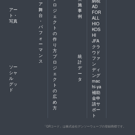
納税
ア
ロ
施
AD
アー
舞
ジ
事
FOR
ト・
台
ェ
例
ALL
写真
・
ク
HIO
パ
ト
KOS
フ
の
HI
ォ
作
JFA
ー
り
クラ
マ
方
ウド
ン
プ
統
ファ
ス
ロ
計
ン
ソー
ジ
デ
ディ
シャ
ェ
ー
ング
ル
ク
タ
mac
グッ
ト
hi-ya
ド
の
補助
広
金申
め
請サ
方
ポー
ト
「QRコード」は株式会社デンソーウェーブの登録商標です。