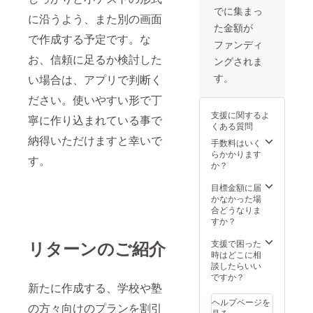
でに集まっ
に沿うよう、また別の画面
た金額が
で作成する予定です。な
ファンディ
お、信頼に足るか検討した
ングされま
す。
い場合は、アプリで判断く
ださい。使いやすい形で丁
支援に関するよ
寧に作り込まれている事で
くある質問
納得いただけますと幸いで
手数料はいく
らかかります
す。
か？
目標金額に届
かなかった場
合どうなりま
すか？
リターンのご紹介
支援で困った
時はどこに相
談したらいい
ですか？
新たに作成する、学校や塾
ヘルプページを
の方々向けのプランを割引
見る