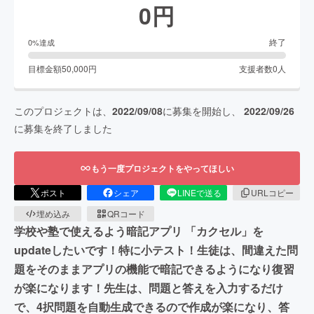
0
円
終了
0
%達成
目標金額
50,000
円
支援者数
0
人
このプロジェクトは、
2022/09/08
に募集を開始し、
2022/09/26
に募集を終了しました
もう一度プロジェクトをやってほしい
ポスト
シェア
LINEで送る
URLコピー
埋め込み
QRコード
学校や塾で使えるよう暗記アプリ 「カクセル」を
updateしたいです！特に小テスト！生徒は、間違えた問
題をそのままアプリの機能で暗記できるようになり復習
が楽になります！先生は、問題と答えを入力するだけ
で、4択問題を自動生成できるので作成が楽になり、答