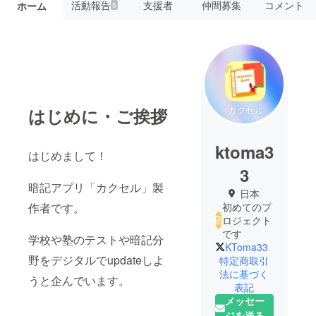
活動報告
支援者
仲間募集
コメント
ホーム
5
はじめに・ご挨拶
ktoma3
はじめまして！
3
暗記アプリ「カクセル」製
日本
作者です。
初めてのプ
ロジェクト
です
学校や塾のテストや暗記分
KToma33
野をデジタルでupdateしよ
特定商取引
法に基づく
うと企んでいます。
表記
メッセー
ジを送る