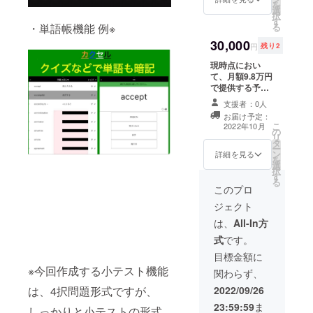
を
選
能 ・生徒数360
択
す
人まで登録可能
る
・単語帳機能 例※
・生徒の学習画
30,000
面での広告を非
円
残り2
表示 ・生徒の自
現時点におい
学習の機能制限
て、月額9.8万円
を解除
で提供する予定
のpremiumプラ
支援者：0人
ンを、1ヶ月無料
お届け予定：
で提供します。
こ
2022年10月
の
【premium
リ
タ
plan】(現時点想
ー
ン
定 ・テスト機能
詳細を見る
を
選
利用可能 ・生徒
択
す
数1000人まで登
る
録可能 ・生徒の
このプロ
学習画面での広
ジェクト
告を非表示 ・生
徒の自学習の機
は、
All-In方
能制限を解除
式
です。
目標金額に
※今回作成する小テスト機能
関わらず、
2022/09/26
は、4択問題形式ですが、
23:59:59
ま
しっかりと小テストの形式