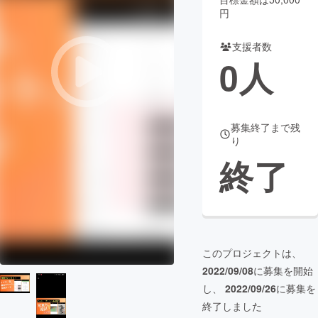
円
まちづくり・地域活性化
支援者数
0
人
CAMPFIRE for Social Good
CAMPFIRE Creation
CAMPFIREふるさと納税
machi-ya
コミュニティ
募集終了まで残
り
終了
このプロジェクトは、
2022/09/08
に募集を開始
し、
2022/09/26
に募集を
終了しました