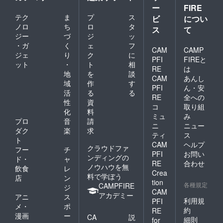
ー
FIRE
テク
ま
プ
ス
ビ
につい
ノロ
ち
ロ
タ
ス
て
ジー
づ
ジ
ッ
・ガ
く
ェ
フ
CAM
CAMP
ジェ
り
ク
に
PFI
FIREと
ット
・
ト
相
RE
は
地
を
談
CAM
あんし
域
作
す
PFI
ん・安
活
る
る
RE
全への
性
資
コ
取り組
化
料
ミュ
み
プロ
音
請
ニ
ニュー
ダク
楽
求
ティ
ス
ト
CAM
ヘルプ
クラウドファ
フー
チ
PFI
お問い
ンディングの
ド・
ャ
RE
合わせ
ノウハウを無
飲食
レ
Crea
料で学ぼう
店
ン
tion
各種規定
CAMPFIRE
ジ
CAM
アカデミー
アニ
ス
利用規
PFI
メ・
ポ
約
RE
漫画
ー
CA
説
細則
for