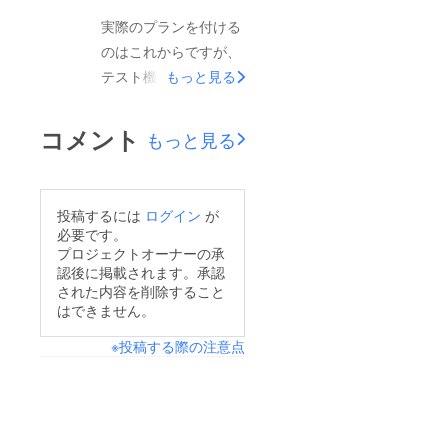
のに、使い倒さないの
の維持につながる。か
実際のプランを付ける
は勿体無いと思うので
らです。詳しくはご連
のはこれからですが、
す。テスト機能を使わ
絡くださればと。
テスト機能を実装し、
ないにしても、①単語
もっと見る
リリースしました。生
帳の暗記(英単語や社
徒のスコアも見れま
会などの暗記科目で使
コメント
もっと見る
す。学校や塾などで利
える)、②写真の暗記
用するに値するかお試
(プリントやノートの
しいただければと思い
暗記に使える)、③写
投稿するには
ログイン
が
ます。また、改善も適
真とPdfで赤シート暗
必要です。
宜対応しますので、ご
記ができる、とあらゆ
プロジェクトオーナーの承
認後に掲載されます。承認
要望等あれば、気軽に
る暗記ができる優れた
された内容を削除すること
hidevoicy@gmail.com
暗記アプリですの
はできません。
までご連絡くだされば
で。・iPad, iPhone版
※投稿する際の注意点
と思います。よろしく
https://apps.apple.co
お願いしますiPhone,
m/jp/app/id158050675
iPadhttps://apps.apple
6・Android版
.com/jp/app/id158050
https://play.google.co