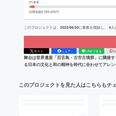
2
%達成
目標金額
2,000,000
円
このプロジェクトは、
2022/06/30
に募集を開始し、
4
人
ポスト
シェア
LINEで送る
U
舞台は世界遺産「百舌鳥・古市古墳群」に隣接す
る日本の文化と和の精神を時代に合わせてアレン
このプロジェクトを見た人はこちらもチ