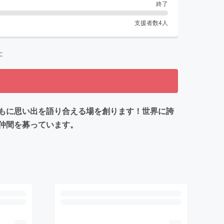
終了
支援者数
4
人
た
もに思い出を語り合える場を創ります！世界に誇
仲間を募っています。