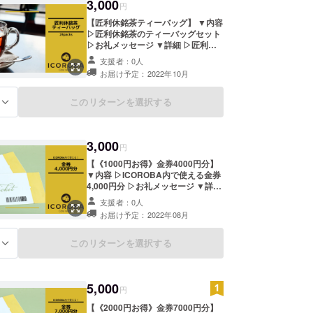
3,000
円
【匠利休銘茶ティーバッグ】 ▼内容
▷匠利休銘茶のティーバッグセット
▷お礼メッセージ ▼詳細 ▷匠利休
銘茶ティーバッグセットをお届け
支援者：0人
▷2枚24組 ▷ティーバックと合わせ
お届け予定：2022年10月
てお礼メッセージをお届け ▼注意
▷ステッカーのサイズは変更になる
場合がございますのであらかじめご
このリターンを選択する
る
了承ください
3,000
円
【《1000円お得》金券4000円分】
▼内容 ▷ICOROBA内で使える金券
4,000円分 ▷お礼メッセージ ▼詳細
▷紙チケットを任意の宛先にお届け
支援者：0人
▷利用期限：2022年8月1日〜2023
お届け予定：2022年08月
年7月31日 ▷《1000円分がお得に楽
しめる》3000円で4000円分のお料
理やグッズをご購入いただけます
このリターンを選択する
る
▷ICOROBA内全店舗にて利用可能
▷電子チケットではなく、紙媒体を
採用：電子機器の操作に慣れない方
5,000
でもご利用しやすい仕様を予定して
円
おります ▼注意 ▷利用期限が切れ
【《2000円お得》金券7000円分】
たものはご使用いただけません。 ▷