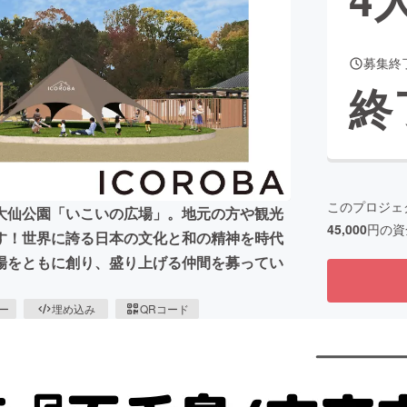
募集終
CAMPFIRE for Social Good
CAMPFIRE Creation
終
CAMPFIREふるさと納税
machi-ya
コミュニティ
このプロジェ
大仙公園「いこいの広場」。地元の方や観光
45,000
円の資
す！世界に誇る日本の文化と和の精神を時代
場をともに創り、盛り上げる仲間を募ってい
ピー
埋め込み
QRコード