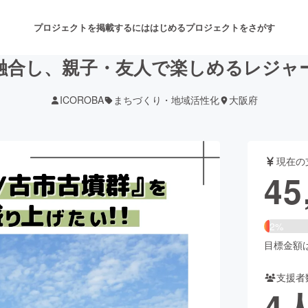
プロジェクトを掲載するには
はじめる
プロジェクトをさがす
融合し、親子・友人で楽しめるレジャ
ICOROBA
まちづくり・地域活性化
大阪府
注目のリターン
注目の新着プロジェクト
募集終了が近いプロジェクト
も
現在の
音楽
舞台・パフォーマンス
45
ゲーム・サービス開発
フード・飲食店
2%
書籍・雑誌出版
アニメ・漫画
目標金額は2
支援者
チャレンジ
ビューティー・ヘルスケ
4