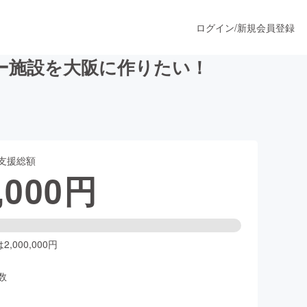
ログイン
/
新規会員登録
ー施設を大阪に作りたい！
うすぐ公開されます
支援総額
プロダクト
,000
円
ファッション
スポーツ
,000,000円
数
ア
ソーシャルグッド
人