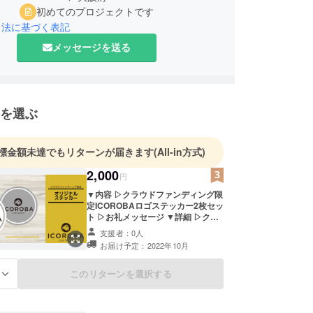
初めてのプロジェクトです
引法に基づく表記
メッセージを送る
を選ぶ
標金額未達でもリターンが届きます
(All-in方式)
2,000
円
▼内容 ▷クラウドファンディング限
定ICOROBAロゴステッカー2枚セッ
ト ▷お礼メッセージ ▼詳細 ▷クラ
ウドファンディング限定のロゴス
支援者：0人
テッカーをお届け ▷2枚1組 ▷サイ
お届け予定：2022年10月
ズ：縦70mm, 横70mmほどを予定
▷ステッカーと合わせてお礼メッ
セージをお届け ▼注意 ▷ステッ
このリターンを選択する
る
カーのサイズは変更になる場合がご
ざいますのであらかじめご了承くだ
さい。