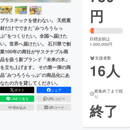
円
まちづくり・地域活性化
プラスチックを使わない。 天然素
材だけでできた”みつろうらっ
CAMPFIRE for Social Good
CAMPFIRE Creation
13%
ぷ”をつくりたい。全国へ届けた
CAMPFIREふるさと納税
machi-ya
コミュニティ
目標金額は
い。世界へ届けたい。 石川県で創
1,000,000円
業100年の商社がサステナブル商
支援者数
品を扱う新ブランド「未来の木」
16
人
を立ち上げます。 その第一弾の商
品”みつろうらっぷ”の商品化にあ
なたの力を貸してください。
ポスト
シェア
募集終了まで残
り
LINEで送る
URLコピー
終了
埋め込み
QRコード