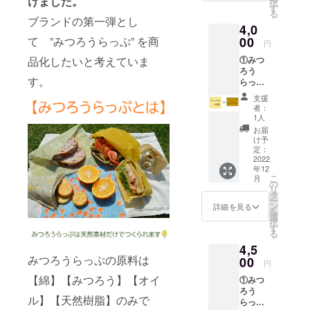
けました。
択
（サイ
す
る
ズ約9ｘ
ブランドの第一弾とし
4,0
5cm、
原料
て ”みつろうらっぷ” を商
00
円
（みつ
品化したいと考えていま
①みつ
ろう/綿/
ろう
植物オ
す。
らっ
イル/天
ぷ 1枚
然樹
支援
②お礼
脂）※原
者：
の手紙
材料は
1人
【詳
変更に
お届
細】 み
なる場
け予
つろう
合がご
定：
らっぷ1
2022
ざいま
年12
枚（サ
す）
こ
月
イズ約
の
リ
25ｘ
タ
ー
25cm、
ン
詳細を見る
を
デザイ
選
択
ン未
す
る
定、素
4,5
材（み
みつろうらっぷの原料は
つろう/
00
円
綿/植物
【綿】【みつろう】【オイ
①みつ
オイル/
ろう
天然樹
ル】【天然樹脂】のみで
らっ
脂）※原