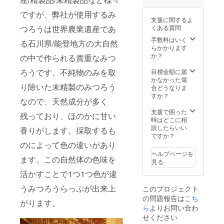
川県鳳
材料は
ですが、弊社が使用するみ
珠郡能
変更に
支援に関するよ
登町）
なる場
くある質問
つろうは世界農業遺産であ
みつろ
合がご
うらっ
ざいま
手数料はいく
る石川県/能登地方の大自然
ぷ（サ
す）
らかかります
イズ約
か？
の中で作られる貴重なみつ
25ｘ
25cm、
ろうです。不純物のみを取
目標金額に届
デザイ
かなかった場
り除いた未精製のみつろう
ン未
合どうなりま
定、素
すか？
なので、天然成分が多く
材（み
つろう/
支援で困った
残っており、ほのかに甘い
綿/植物
時はどこに相
オイル/
談したらいい
香りがします。採取するも
天然樹
ですか？
脂）※原
のによって色の違いがあり
材料は
ヘルプページを
変更に
ます。この自然体の色味を
見る
なる場
活かすことで1つ1つ色が違
合がご
ざいま
うみつろうらっぷが出来上
このプロジェクト
す）
の問題報告は
こち
がります。
ら
よりお問い合わ
せください