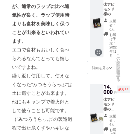
国産は
①アピ
ちみつ
が、通常のラップに比べ通
モンド
ギフト
様の生
気性が良く、ラップ使用時
セット
はちみ
C（アカ
支援
よりも食材を美味しく保つ
つ（ア
シア/百
者：
カシア
花：各
0人
ことが出来るといわれてい
220ｇ、
容量80
お届
百花220
ｇ、サ
け予
ます。
ｇ） ②
イズ
定：
みつろ
2022
7.5cm×
エコで食材もおいしく食べ
年12
うらっ
4.5cm×
こ
月
ぷ2枚
られるなんてとっても嬉し
4cm、
の
リ
③お礼
直射日
タ
ー
いですよね。
の手紙
光を避
ン
詳細を見る
を
【詳
けて常
選
択
繰り返し使用して、使えな
細】 ・
温保
す
る
国産は
存、消
くなった”みつろうらっぷ”は
14,
ちみつ
費期限2
残り21
ギフト
000
年、産
土に還すことが出来ます。
円
セット
地：石
①アピ
B（アカ
川県鳳
他にもキャンプで着火剤と
モンド
シア/百
珠郡能
様の生
して使うことも可能です。
花 各
登町）
はちみ
容量220
・みつ
支援
（”みつろうらっぷ”の製造過
つ（ア
ｇ、サ
ろう
者：
カシア
イズ
らっぷ
4人
程で出た糸くずやハギレな
220ｇ
10cm×
（サイ
お届
2本）
6.5cm×
け予