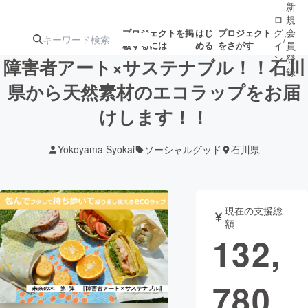
新
ロ
規
グ
会
プロジェクトを掲
はじ
プロジェクト
/
載するには
める
をさがす
イ
員
ン
登
障害者アート×サステナブル！！石川
録
県から天然素材のエコラップをお届
けします！！
人気のプロ
注目のリ
注目の新着プロ
募集終了が近いプ
もうすぐ公開
ジェクト
ターン
ジェクト
ロジェクト
されます
Yokoyama Syokai
ソーシャルグッド
石川県
アート・写真
音楽
現在の支援総
テクノロジー・ガジェット
ゲーム・サ
額
132,
映像・映画
書籍・雑誌
780
ビジネス・起業
チャレンジ