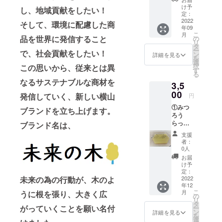
創立100周年
け予
し、地域貢献をしたい！
定：
を迎えまし
2022
そして、環境に配慮した商
た。この
年09
こ
月
度、エシカ
品を世界に発信すること
の
リ
タ
ルな商品を
ー
で、社会貢献をしたい！
ン
詳細を見る
を
販売するブ
選
択
この思いから、従来とは異
ランド【未
す
る
来の木】を
なるサステナブルな商材を
3,5
立ち上げま
00
発信していく、新しい横山
円
した。
①みつ
ブランドを立ち上げます。
ろう
らっぷ
ブランド名は、
手作り
支援
キッ
者：
ト 1
0人
セット
お届
②お礼
け予
の手紙
定：
未来の為の行動が、木のよ
【詳
2022
年12
細】 み
こ
月
うに根を張り、大きく広
つろう
の
リ
らっぷ
タ
がっていくことを願い名付
ー
手作り
ン
詳細を見る
を
キット
選