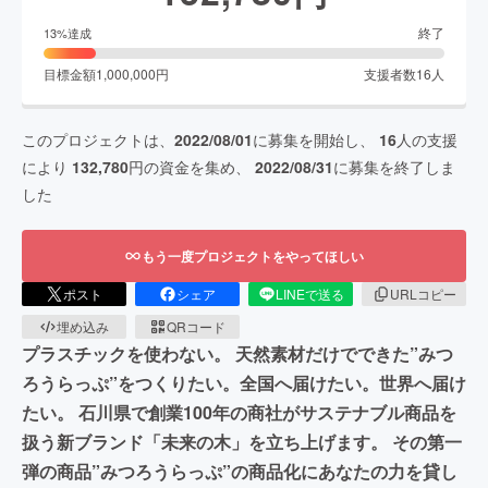
終了
13
%達成
目標金額
1,000,000
円
支援者数
16
人
このプロジェクトは、
2022/08/01
に募集を開始し、
16
人の支援
により
132,780
円の資金を集め、
2022/08/31
に募集を終了しま
した
もう一度プロジェクトをやってほしい
ポスト
シェア
LINEで送る
URLコピー
埋め込み
QRコード
プラスチックを使わない。 天然素材だけでできた”みつ
ろうらっぷ”をつくりたい。全国へ届けたい。世界へ届け
たい。 石川県で創業100年の商社がサステナブル商品を
扱う新ブランド「未来の木」を立ち上げます。 その第一
弾の商品”みつろうらっぷ”の商品化にあなたの力を貸し