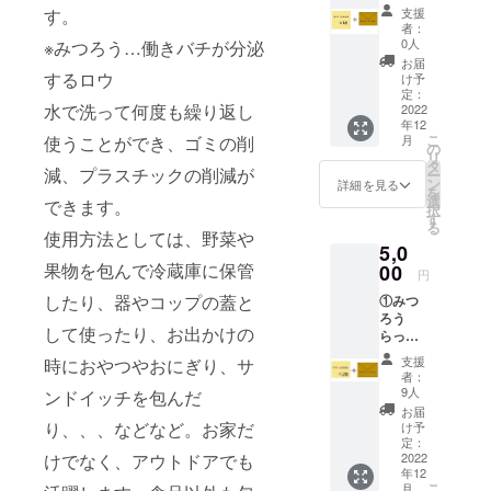
ぷ 1枚
材料は
す。
支援
②みつ
変更に
者：
ろう
なる場
0人
※みつろう…働きバチが分泌
らっぷ
合がご
お届
手作り
するロウ
ざいま
け予
キッ
す）
定：
水で洗って何度も繰り返し
ト 1
2022
年12
セット
こ
使うことができ、ゴミの削
月
③お礼
の
リ
の手紙
タ
減、プラスチックの削減が
ー
【詳
ン
詳細を見る
を
細】 み
選
できます。
択
つろう
す
る
らっぷ
使用方法としては、野菜や
5,0
（サイ
果物を包んで冷蔵庫に保管
ズ約25
00
円
ｘ
したり、器やコップの蓋と
①みつ
25cm、
ろう
デザイ
して使ったり、お出かけの
らっ
ン未
ぷ 2枚
定、素
支援
時におやつやおにぎり、サ
②お礼
材（み
者：
の手紙
つろう/
9人
ンドイッチを包んだ
【詳
綿/植物
お届
細】 み
オイル/
り、、、などなど。お家だ
け予
つろう
天然樹
定：
けでなく、アウトドアでも
らっぷ
2022
脂）※原
年12
（サイ
材料は
こ
月