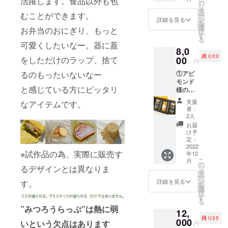
活躍します。食品以外も包
ズ約25
変更に
の
リ
ｘ
なる場
タ
むことができます。
ー
25cm、
合がご
ン
詳細を見る
を
デザイ
ざいま
選
お弁当のおにぎり、もっと
択
ン未
す） ②
す
る
定、素
みつろ
可愛くしたいなー。器に蓋
8,0
材（み
うらっ
残り23
つろう/
をしただけのラップ、捨て
00
ぷ手作
円
綿/植物
りキッ
るのもったいないなー
①アピ
オイル/
ト（サ
モンド
天然樹
イズ約9
と感じている方にピッタリ
様の生
脂）※原
ｘ
はちみ
材料は
5cm、
支援
なアイテムです。
つセッ
変更に
原料
者：
ト（ア
なる場
（みつ
2人
カシア
合がご
ろう/綿/
お届
80ｇ、
ざいま
植物オ
け予
百花80
す）
定：
イル/天
ｇ、
2022
然樹
※試作品の為、実際に販売す
年12
キャン
脂）※原
こ
月
ドル）
の
材料は
るデザインとは異なりま
リ
②みつ
タ
変更に
ー
ろう
ン
なる場
詳細を見る
す。
を
らっぷ1
選
合がご
択
枚 ③お
す
ざいま
る
礼の手
す）
”みつろうらっぷ”は熱に弱
12,
紙 【詳
残り25
細】 ・
000
いという欠点はあります
円