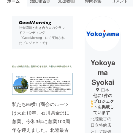
活動報告
支援者
仲間募集
コメント
ホーム
5
16
社会問題と向き合う人のクラウ
ドファンディング
「GoodMorning」にて実施され
たプロジェクトです。
Yokoya
ma
Syokai
日本
他に1件の
プロジェク
私たち㈱横山商会のルーツ
トを掲載し
ています
は大正10年、石川県金沢に
北陸最古の
創業、令和3年に創業100周
日立特約店
年を迎えました。北陸最古
として設備