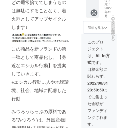
ズ約25
どの通常捨ててしまうもの
②みつ
5.5cm
定：
ｘ
ろう
2022
、直射
25cm、
は無駄にすることなく、着
年12
らっぷ3
日光を
デザイ
こ
月
枚 ③お
避けて
火剤としてアップサイクル
の
ン未
リ
礼の手
常温保
タ
定、素
ー
します）
紙 【詳
存、消
ン
材（み
詳細を見る
を
細】 ・
費期限2
選
つろう/
択
国産は
年、産
す
綿/植物
る
ちみつ
地：石
オイル/
このプロ
ギフト
川県鳳
天然樹
この商品を新ブランドの第
ジェクト
セット
珠郡能
脂）※原
Ａ（ア
登町）
材料は
は、
All-In方
一弾として商品化し、【身
カシア
・みつ
変更に
式
です。
容量220
ろう
なる場
近なエシカル行動】を提案
ｇｘ2
らっぷ
合がご
目標金額に
本、サ
（サイ
していきます。
ざいま
関わらず、
イズ
ズ約25
す）
10cm×
※エシカル行動…人や地球環
ｘ
2022/08/31
6.5cm×
25cm、
23:59:59
ま
境、社会、地域に配慮した
5.5cm
デザイ
、直射
ン未
でに集まっ
行動
日光を
定、素
た金額が
避けて
材（み
常温保
つろう/
ファンディ
みつろうらっぷの原料であ
存、消
綿/植物
ングされま
費期限2
オイル/
る”みつろう”は、外国産/国
年、産
天然樹
す。
地：石
産/精製品/未精製品など様々
脂）※原