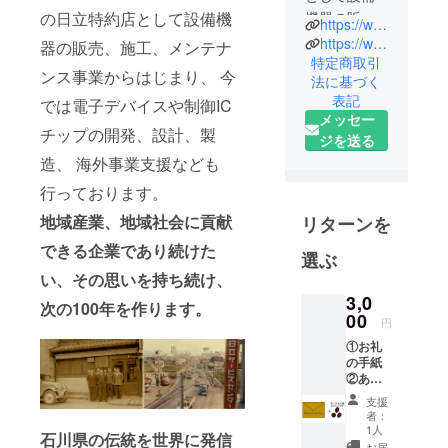
機器の販
の日立特約店として設備機
https://www.instagram.com/mirainoki_yokoyama/
売、施工、
https://www.yokoyama-gr.co.jp/
器の販売、施工、メンテナ
メンテナン
特定商取引
ンス事業からはじまり、 今
法に基づく
ス事業から
表記
では電子デバイスや制御IC
はじまり、
メッセー
今では電子
チップの開発、設計、製
ジを送る
デバイスや
造、 海外事業支援なども
制御ICチッ
行っております。
プの開発、
設計、製
地域産業、地域社会に貢献
リターンを
造、アンテ
できる企業であり続けた
選ぶ
ナショップ
い、
その思いを持ち続け、
事業支援ま
3,0
で、商社の
次の100年を作ります。
00
円
枠を超えあ
らゆる分野
①お礼
の手紙
のものづく
②あさ
りを支えて
がおの
支援
種（5
います。
者：
粒）
1人
2021年3月に
石川県の伝統を世界に発信
お届