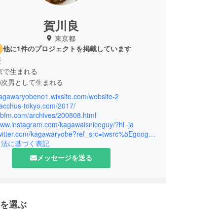
賀川良
東京都
他に1件のプロジェクトを掲載しています
歴
東京で生まれる
の次男として生まれる
/kagawaryobeno1.wixsite.com/website-2
ポリオになる。
/bacchus-tokyo.com/2017/
大学卒業直後、統合失調症で精神病院に入院。
jsbfm.com/archives/200808.html
/www.instagram.com/kagawaisniceguy/?hl=ja
ハビリ後、完治。
https://twitter.com/kagawaryobe?ref_src=twsrc%5Egoogle%7Ctwcamp%5Eserp%7Ctwgr%5Eauthor
アート活動を始める。
引法に基づく表記
立新美術館で開催された絵画の公募展（三軌展）に
メッセージを送る
る。
術館の公募写真展入選（総合写真展）
の経験を生かし、独立映画製作に入る。
回作シナリオ製作中。
chiko」が、現在、海外映画賞多数受賞中。
を選ぶ