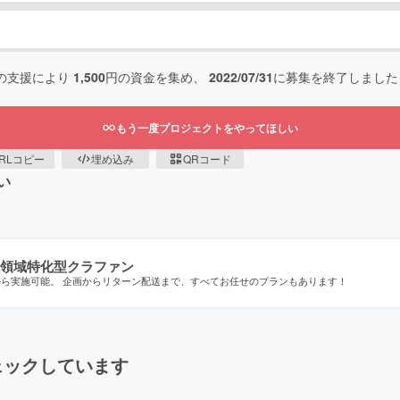
の支援により
1,500
円の資金を集め、
2022/07/31
に募集を終了しました
もう一度プロジェクトをやってほしい
RLコピー
埋め込み
QRコード
い
領域特化型クラファン
から実施可能。 企画からリターン配送まで、すべてお任せのプランもあります！
ェックしています