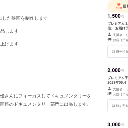
また、イ
目
インドの
1,500
円
にした映画を制作します
プレミアムネ
信） お届け予
出品します
支援者：1
お届け予定
し上げます
詳細を見
2,000
円
プレミアム手
2023年05月
支援者：0
お届け予定
優さんにフォーカスしてドキュメンタリーを
画祭のドキュメンタリー部門に出品します。
詳細を見
3,000
円