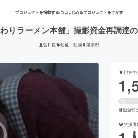
プロジェクトを掲載するには
はじめる
プロジェクトをさがす
わりラーメン本舗」撮影資金再調達
賀川良
映像・映画
東京都
注目のリターン
注目の新着プロジェクト
募集終了が近いプロジェクト
も
現在の
音楽
舞台・パフォーマンス
1,
ゲーム・サービス開発
フード・飲食店
0%
書籍・雑誌出版
アニメ・漫画
目標金額は3
支援者
チャレンジ
ビューティー・ヘルスケ
1