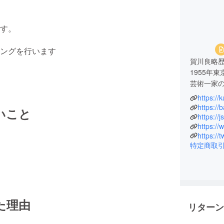
す。
ングを行います
賀川良略
1955年
芸術一家
https:/
彼は3歳で
https:/
いこと
そして、
https://
https:/
30年のリ
その後、
特定商取
東京の国
2回選ばれ
東京都美
精神病院
現在、次
た理由
映画「Mi
リターン