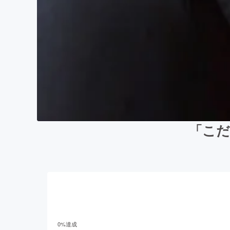
「こだ
0
%達成