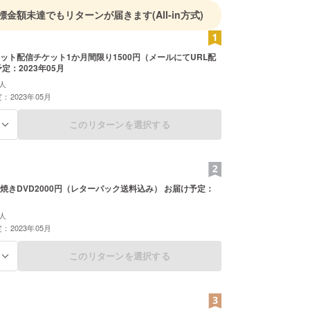
ンドのラジャスターン州では、
標金額未達でもリターンが届きます
(All-in方式)
友達と一緒に未就学児童を支援する活動を行ってい
ット配信チケット1か月間限り1500円（メールにてURL配
定：2023年05月
人
：2023年05月
このリターンを選択する
る
焼きDVD2000円（レターパック送料込み） お届け予定：
人
：2023年05月
このリターンを選択する
る