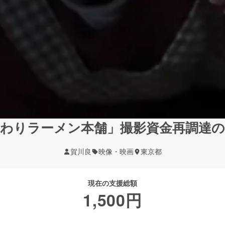
わりラーメン本舗」撮影資金再調達
賀川良
映像・映画
東京都
現在の支援総額
1,500
円