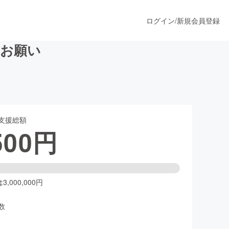
ログイン
/
新規会員登録
のお願い
うすぐ公開されます
支援総額
プロダクト
500
円
ファッション
スポーツ
,000,000円
数
ア
ソーシャルグッド
人