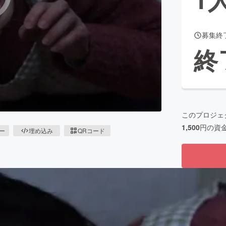
募集終
CAMPFIRE for Social Good
CAMPFIRE Creation
終
CAMPFIREふるさと納税
machi-ya
コミュニティ
このプロジェ
1,500
円の資
ピー
埋め込み
QRコード