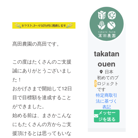
髙田農園の髙田です。
takatan
この度はたくさんのご支援
ouen
誠にありがとうございまし
日本
初めてのプ
た！
ロジェクト
おかげさまで開始して12日
です
特定商取引
目で目標額を達成すること
法に基づく
ができました。
表記
メッセー
始める前は、まさかこんな
ジを送る
にもたくさんの方からご支
援頂けるとは思ってもいな