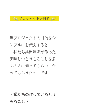
した当
日に宅
急便に
てお送
りいた
します
・離島
への発
送は
行って
当プロジェクトの目的をシ
おりま
せん
ンプルにお伝えすると、
「私たち髙田農園が作った
美味しいとうもろこしを多
くの方に知ってもらい、食
べてもらうため」です。
＜私たちの作っているとう
もろこし＞