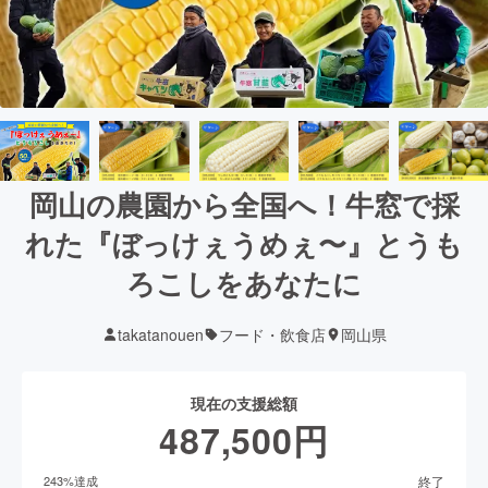
岡山の農園から全国へ！牛窓で採
れた『ぼっけぇうめぇ〜』とうも
ろこしをあなたに
takatanouen
フード・飲食店
岡山県
現在の支援総額
487,500
円
終了
243
%達成