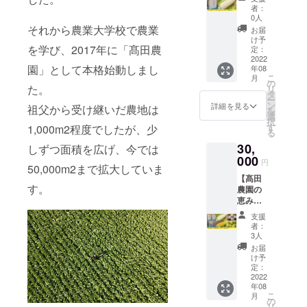
20本）
しまど
者：
＋感謝
んなを
0人
の手
クール
それから農業大学校で農業
お届
紙】 ・
便で配
け予
を学び、2017年に「髙田農
朝採れ
送いた
定：
新鮮な
2022
します
園」として本格始動しまし
年08
桃太郎
・大き
こ
月
コーン
な個体
の
た。
リ
をクー
が入る
タ
ー
ル便で
場合は
ン
詳細を見る
祖父から受け継いだ農地は
を
配送い
16本と
選
択
たしま
なりま
す
1,000m2程度でしたが、少
る
す ・大
すが、
30,
きな個
しずつ面積を広げ、今では
基本的
体が入
000
に20本
円
50,000m2まで拡大していま
る場合
入りと
【髙田
は16本
なりま
す。
農園の
となり
す ・離
恵み
ます
島への
コース
が、基
発送は
支援
＋感謝
本的に
行って
者：
の手
20本入
おりま
3人
紙】 桃
りとな
せん
お届
太郎
ります
け予
コーン1
・離島
定：
箱（8〜
2022
への発
年08
10本）/
送は
こ
月
うしま
行って
の
リ