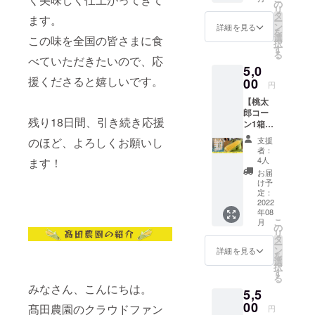
の
リ
タ
ます。
ー
ン
詳細を見る
を
選
この味を全国の皆さまに食
択
す
る
べていただきたいので、応
5,0
援くださると嬉しいです。
00
円
【桃太
郎コー
残り18日間、引き続き応援
ン1箱
（8〜10
のほど、よろしくお願いし
支援
本）＋
者：
感謝の
4人
ます！
手紙】
お届
・朝採
け予
れ新鮮
定：
な桃太
2022
年08
郎コー
こ
月
ンを
の
リ
クール
タ
ー
便で配
ン
詳細を見る
を
送いた
選
択
します
す
る
・大き
みなさん、こんにちは。
5,5
な個体
が入る
00
髙田農園のクラウドファン
円