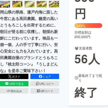
円
まちづくり・地域活性化
岡山県の県南、瀬戸内海に面した
牛窓にある髙田農園。糖度の高い
CAMPFIRE for Social Good
CAMPFIRE Creation
とうもろこしを出荷するために、
243%
CAMPFIREふるさと納税
machi-ya
コミュニティ
朝日が登る前に収穫し、朝採れ新
目標金額は
200,000円
鮮にこだわっています。検品も一
個一個、人の手で丁寧に行い、安
支援者数
心安全にも力を入れています。髙
56
人
田農園自慢のブランドとうもろこ
し『桃太郎コーン』『うしまどん
な』を是非ご賞味下さい！
募集終了まで残
ポスト
シェア
り
LINEで送る
URLコピー
終了
埋め込み
QRコード