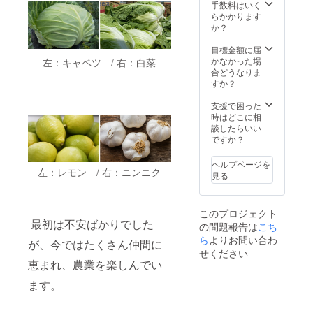
コーン
手数料はいく
とうし
らかかります
まどん
か？
なを
クール
目標金額に届
便で配
かなかった場
左：キャベツ / 右：白菜
送いた
合どうなりま
します
すか？
・大き
な個体
支援で困った
が入る
時はどこに相
場合は8
談したらいい
本とな
ですか？
ります
が、基
ヘルプページを
本的に
左：レモン / 右：ニンニク
見る
10本入
りとな
ります
このプロジェクト
・ニン
最初は不安ばかりでした
の問題報告は
こち
ニクと
グリー
ら
よりお問い合わ
が、今ではたくさん仲間に
ンレモ
せください
ンは10
恵まれ、農業を楽しんでい
月の配
送にな
ます。
ります
・収穫