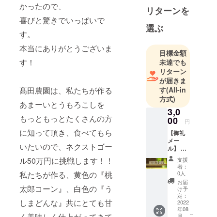
かったので、
リターンを
喜びと驚きでいっぱいで
選ぶ
す。
本当にありがとうございま
目標金額
す！
未達でも
リターン
が届きま
髙田農園は、私たちが作る
す
(All-in
方式)
あまーいとうもろこしを
3,0
もっともっとたくさんの方
00
円
に知って頂き、食べてもら
【御礼
メー
いたいので、ネクストゴー
ル】 髙
田農園
ル50万円に挑戦します！！
支援
から心
者：
からの
私たちが作る、黄色の『桃
0人
感謝を
お届
メール
太郎コーン』、白色の『う
け予
で
定：
しまどんな』共にとても甘
2022
年08
く美味しく仕上がってきて
こ
月