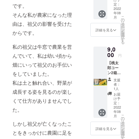
れ新鮮
します
定：
です。
なうし
2022
・大き
年08
まどん
そんな私が農家になった理
な個体
こ
月
なを
が入る
の
リ
由は、祖父の影響を受けた
クール
場合は8
タ
ー
便で配
本とな
ン
詳細を見る
からです。
を
送いた
ります
選
択
します
が、基
す
る
・大き
本的に
私の祖父は牛窓で農業を営
9,0
な個体
10本入
が入る
00
りとな
んでいて、私は幼い頃から
円
場合は8
ります
【桃太
本とな
畑にいって祖父のお手伝い
・離島
郎コー
ります
への発
ン2箱
をしていました。
が、基
送は
（16〜
本的に
行って
支援
私は土と触れ合い、野菜が
20本）
10本入
おりま
者：
＋感謝
りとな
せん
1人
成長する姿を見るのが楽し
の手
ります
お届
紙】 ・
・離島
け予
くて仕方がありませんでし
朝採れ
への発
定：
新鮮な
2022
送は
た。
年08
桃太郎
行って
こ
月
コーン
おりま
の
リ
をクー
しかし祖父が亡くなったこ
せん
タ
ー
ル便で
ン
詳細を見る
を
とをきっかけに農園に足を
配送い
選
択
たしま
す