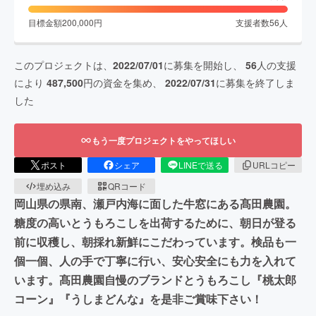
目標金額
200,000
円
支援者数
56
人
このプロジェクトは、
2022/07/01
に募集を開始し、
56
人の支援
により
487,500
円の資金を集め、
2022/07/31
に募集を終了しま
した
もう一度プロジェクトをやってほしい
ポスト
シェア
LINEで送る
URLコピー
埋め込み
QRコード
岡山県の県南、瀬戸内海に面した牛窓にある髙田農園。
糖度の高いとうもろこしを出荷するために、朝日が登る
前に収穫し、朝採れ新鮮にこだわっています。検品も一
個一個、人の手で丁寧に行い、安心安全にも力を入れて
います。髙田農園自慢のブランドとうもろこし『桃太郎
コーン』『うしまどんな』を是非ご賞味下さい！