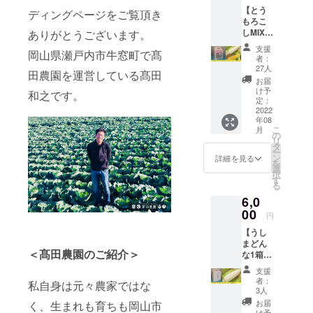
場合は8
【とう
本とな
ディングページをご覧頂き
もろこ
ります
しMIX
ありがとうございます。
が、基
セット1
本的に
支援
岡山県瀬戸内市牛窓町で髙
箱（8〜
10本入
者：
10本）
りとな
27人
田農園を運営している髙田
＋感謝
ります
お届
の手
・離島
け予
和之です。
紙】 ・
への発
定：
桃太郎
2022
送は
年08
コーン
行って
こ
月
とうし
おりま
の
リ
まどん
せん
タ
ー
なが半
ン
詳細を見る
を
分ずつ
選
択
のセッ
す
る
トとな
6,0
ります
・朝採
00
円
れ新鮮
【うし
な桃太
まどん
郎コー
＜髙田農園のご紹介＞
な1箱
ンとう
（8〜10
しまど
支援
本）＋
んなを
者：
私自身は元々農家ではな
感謝の
クール
3人
手紙】
便で配
お届
く、生まれも育ちも岡山市
・朝採
送いた
け予