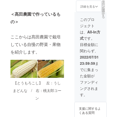
どんな1
おりま
タ
ー
箱（8〜
せん
ン
詳細を見る
を
10
選
択
＜髙田農園で作っているも
本）/MI
す
る
Xセット
このプロ
の＞
1箱
ジェクト
（8〜10
本）/髙
は、
All-In方
田農園
ここからは髙田農園で栽培
式
です。
のおい
しいニ
している自慢の野菜・果物
目標金額に
ンニク
関わらず、
5kg/髙
を紹介します。
田農園
2022/07/31
のおい
23:59:59
ま
しいグ
リーン
でに集まっ
レモン
た金額が
5kg/ ・
とうも
ファンディ
【とうもろこし】 左：うし
ろこし
ングされま
は8月中
まどんな / 右：桃太郎コー
の発送
す。
となり
ン
ます ・
朝採れ
支援に関するよ
新鮮な
くある質問
桃太郎