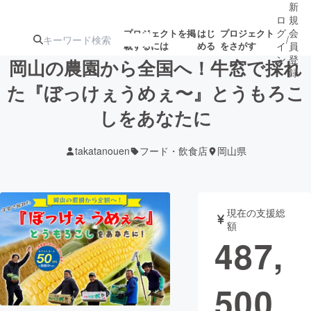
新
ロ
規
グ
会
プロジェクトを掲
はじ
プロジェクト
/
載するには
める
をさがす
イ
員
ン
登
岡山の農園から全国へ！牛窓で採れ
録
た『ぼっけぇうめぇ〜』とうもろこ
しをあなたに
人気のプロ
注目のリ
注目の新着プロ
募集終了が近いプ
もうすぐ公開
ジェクト
ターン
ジェクト
ロジェクト
されます
takatanouen
フード・飲食店
岡山県
アート・写真
音楽
現在の支援総
テクノロジー・ガジェット
ゲーム・サ
額
487,
映像・映画
書籍・雑誌
500
ビジネス・起業
チャレンジ