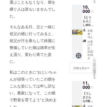
る
運ぶこともなくなり、畑を
す ・大
10,
きな個
継ぐ人は誰もいませんでし
体が入
000
円
る場合
た。
【とう
は16本
もろこ
となり
しMIX
ます
そんなある日、父と一緒に
セット2
が、基
支援
箱
祖父の畑に行ってみると、
本的に
者：
（16〜
20本入
18人
祖父が汗を垂らして綺麗に
20本）
りとな
お届
＋感謝
ります
け予
整備していた畑は雑草が生
の手
・離島
定：
紙】 ・
2022
への発
え茂り、変わり果てた姿
年08
桃太郎
送は
こ
月
コーン
行って
の
に。
リ
とうし
おりま
タ
ー
まどん
せん
ン
詳細を見る
を
なが半
私はこのときに“おじいちゃ
選
択
分ずつ
す
る
んが頑張っていたこの畑を
のセッ
11,
トとな
こんな姿にしては申し訳な
ります
000
円
・朝採
い。農家になって、この畑
【うし
れ新鮮
まどん
な桃太
で野菜を育てよう”と決めま
な2箱
郎コー
（16〜
ンとう
した。
支援