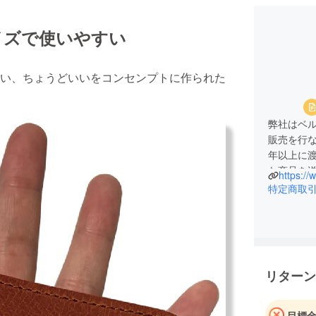
イズで使いやすい
い、ちょうどいいをコンセンプトに作られた
弊社はベ
販売を行な
年以上に
な商品を
https://
の宿るも
特定商取
て出来れば
リターン
目標