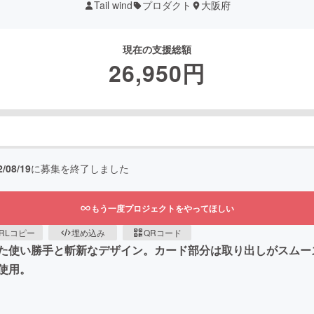
Tail wind
プロダクト
大阪府
現在の支援総額
26,950
円
2/08/19
に募集を終了しました
もう一度プロジェクトをやってほしい
RLコピー
埋め込み
QRコード
使い勝手と斬新なデザイン。カード部分は取り出しがスムーズな
使用。