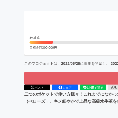
8
%達成
目標金額
300,000
円
このプロジェクトは、
2022/06/28
に募集を開始し、
202
ポスト
シェア
LINEで送る
U
二つのポケットで使い方様々！これまでになかった
（べローズ」。キメ細やかで上品な高級水牛革を