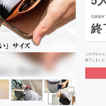
募集終
CAMPFIRE for Social Good
CAMPFIRE Creation
終
CAMPFIREふるさと納税
machi-ya
コミュニティ
このプロジェ
終了しました