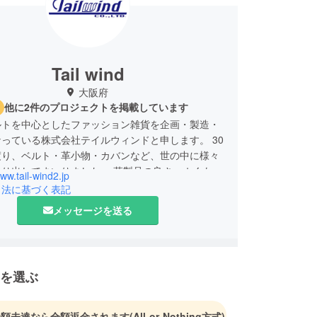
Tail wind
大阪府
他に2件のプロジェクトを掲載しています
ルトを中心としたファッション雑貨を企画・製造・
っている株式会社テイルウィンドと申します。 30
渡り、ベルト・革小物・カバンなど、世の中に様々
送り出してまいりました。 革製品の良さ、ぬくもり
www.tail-wind2.jp
のづくりを感じていただき、皆さまの生活のお役立
引法に基づく表記
幸いです。 どうぞ宜しくお願い致します。
メッセージを送る
を選ぶ
金額未達なら全額返金されます
(All-or-Nothing方式)