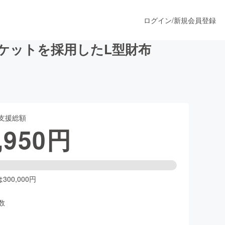
ログイン
/
新規会員登録
ケットを採用したL型財布
うすぐ公開されます
支援総額
プロダクト
,950
円
ファッション
スポーツ
00,000円
数
ア
ソーシャルグッド
人