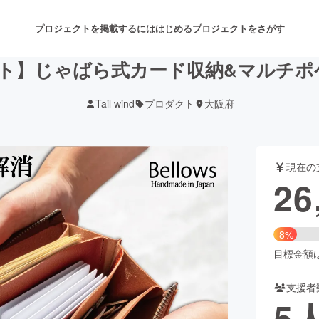
プロジェクトを掲載するには
はじめる
プロジェクトをさがす
ト】じゃばら式カード収納&マルチポ
Tail wind
プロダクト
大阪府
注目のリターン
注目の新着プロジェクト
募集終了が近いプロジェクト
も
現在の
音楽
舞台・パフォーマンス
26
ゲーム・サービス開発
フード・飲食店
8%
書籍・雑誌出版
アニメ・漫画
目標金額は3
支援者
チャレンジ
ビューティー・ヘルスケ
5