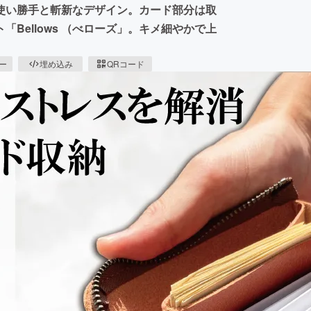
使い勝手と斬新なデザイン。カード部分は取
Bellows （べローズ」。キメ細やかで上
ピー
埋め込み
QRコード