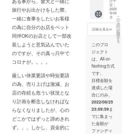
ある事から、愛犬と一緒に
料：い
け予
米発酵
道
カの中
定：
か（国
調味料
旅行やお出かけをした際、
南の郷
2022
にご飯
産）、
／ソル
年09
土料理
を詰
うるち
ビトー
こ
月
一緒に食事をしたいお客様
の代表
め、甘
の
米（北
ル、
リ
とも言
辛いタ
タ
海道
の為に自分のお店をペット
ー
われる
レで旨
ン
産）、
詳細を見る
を
『いか
味を
選
もち米
調味
同伴OKのお店として一部改
択
めし』
しっか
す
（北海
料（ア
る
は、函
りと染
装しようと意気込んでいた
道
このプロ
ミノ酸
館本線
み込ま
産）、
等）、
ジェクト
森駅の
のですが、その真っ只中で
せ、
醤油、
着色料
駅弁と
ふっく
砂糖、
は、All-or-
（カラ
コロナが。。。。
して全
らやら
米発酵
メル、
Nothing方式
国的に
かく仕
調味料
紅
人気の
上げま
／ソル
です。
麹）、
厳しい休業要請や時短要請
高い物
した！
ビトー
甘味料
目標金額を
です。
食
ル、
（カン
の為、売り上げは激減、お
イ
べやす
達成した場
ゾ
カの中
い一口
店の存続も危うい状況とな
ウ）、
合にのみ、
にご飯
サイズ
調味
（一部
を詰
り計画を断念しなければな
の『い
料（ア
2022/08/25
に小
め、甘
かめ
ミノ酸
麦・大
23:59:59
ま
らなくなりましたが、心の
辛いタ
し』で
等）、
豆・い
レで旨
す。
着色料
でに集まっ
かを含
どこかではずっと諦めきれ
味を
（カラ
む）
た金額が
しっか
名称：
メル、
ず。。。しかし、資金的に
りと染
いかめ
紅
ファンディ
内容
み込ま
し