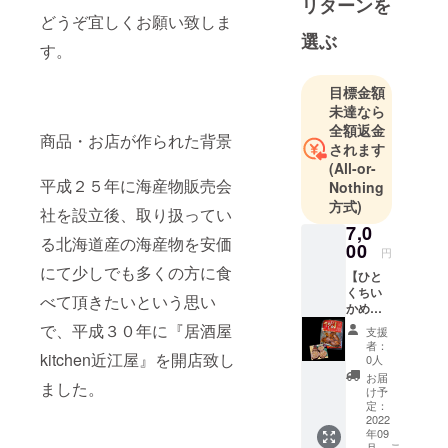
リターンを
どうぞ宜しくお願い致しま
選ぶ
す。
目標金額
未達なら
全額返金
商品・お店が作られた背景
されます
(All-or-
平成２５年に海産物販売会
Nothing
方式)
社を設立後、取り扱ってい
7,0
る北海道産の海産物を安価
00
円
にて少しでも多くの方に食
【ひと
くちい
べて頂きたいという思い
かめし
４尾入×
で、平成３０年に『居酒屋
支援
５パッ
者：
ク】＋
kitchen近江屋』を開店致し
0人
御礼の
お届
ました。
メール
け予
道南
定：
の郷土
2022
年09
料理の
こ
月