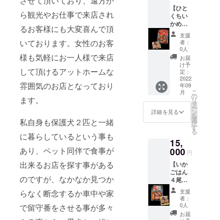
させて頂いており、遠方か
して全
上げま
【ひと
国的に
した！
ら観光やお仕事で来店され
くちい
人気の
食べ
かめし
高い物
やすい
るお客様にも大変喜んで頂
４尾入×
です。
一口サ
支援
１０
イ
イズの
いております。女性のお客
者：
パッ
カの中
『いか
0人
ク】＋
様も気軽にお一人様で来店
にご飯
めし』
お届
御礼の
を詰
です。
け予
して頂けるアットホームな
メー
め、甘
定：
ル
2022
辛いタ
名称：
雰囲気のお店となっており
年09
道
レで旨
いかめ
こ
月
南の郷
味を
の
し
ます。
リ
土料理
しっか
タ
ー
の代表
りと染
ン
原材
詳細を見る
を
とも言
み込ま
選
料：い
私自身も保護犬２匹と一緒
択
われる
せ、
す
か（国
る
『いか
ふっく
に暮らしているという事も
産）、
15,
めし』
らやら
うるち
あり、ペット同伴で食事が
は、函
000
かく仕
米（北
円
館本線
上げま
海道
出来るお店を探す事がある
【いか
森駅の
した！
産）、
ごはん
駅弁と
もち米
のですが、なかなか見つか
４尾入×
して全
名称：
（北海
１０
国的に
いかめ
道
支援
らなく断念するか車中や家
パッ
人気の
し
産）、
者：
ク】＋
高い物
0人
で留守番をさせる事が多々
醤油、
御礼の
です。
原材
砂糖、
お届
メール
イ