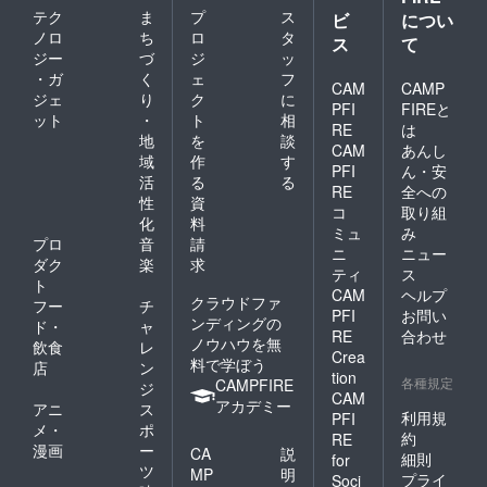
テク
ま
プ
ス
ビ
につい
ノロ
ち
ロ
タ
ス
て
ジー
づ
ジ
ッ
・ガ
く
ェ
フ
CAM
CAMP
ジェ
り
ク
に
PFI
FIREと
ット
・
ト
相
RE
は
地
を
談
CAM
あんし
域
作
す
PFI
ん・安
活
る
る
RE
全への
性
資
コ
取り組
化
料
ミュ
み
プロ
音
請
ニ
ニュー
ダク
楽
求
ティ
ス
ト
CAM
ヘルプ
クラウドファ
フー
チ
PFI
お問い
ンディングの
ド・
ャ
RE
合わせ
ノウハウを無
飲食
レ
Crea
料で学ぼう
店
ン
tion
各種規定
CAMPFIRE
ジ
CAM
アカデミー
アニ
ス
利用規
PFI
メ・
ポ
約
RE
漫画
ー
CA
説
細則
for
ツ
MP
明
プライ
Soci