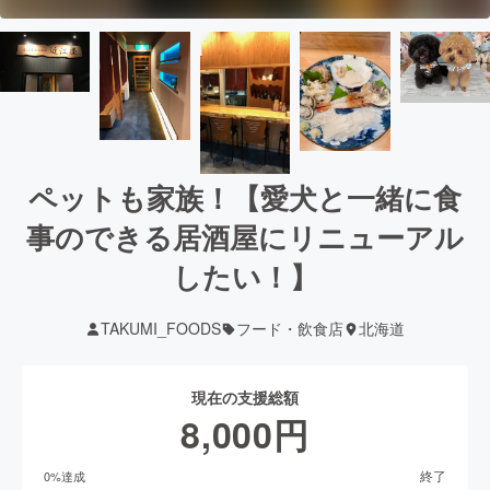
ペットも家族！【愛犬と一緒に食
事のできる居酒屋にリニューアル
したい！】
TAKUMI_FOODS
フード・飲食店
北海道
現在の支援総額
8,000
円
終了
0
%達成