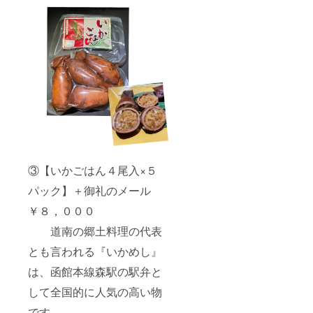
③【いかごはん４尾入×５
パック】＋御礼のメール
￥８，０００
道南の郷土料理の代表
とも言われる『いかめし』
は、函館本線森駅の駅弁と
して全国的に人気の高い物
です。