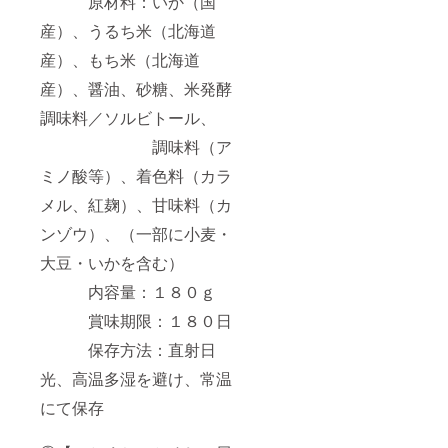
原材料：いか（国
賞味期
け、常
産）、うるち米（北海道
限：１
温にて
８０日
保存
産）、もち米（北海道
保存方
産）、醤油、砂糖、米発酵
法：直
射日
調味料／ソルビトール、
光、高
温多湿
調味料（ア
を避
ミノ酸等）、着色料（カラ
け、常
温にて
メル、紅麹）、甘味料（カ
保存
ンゾウ）、（一部に小麦・
大豆・いかを含む）
内容量：１８０ｇ
賞味期限：１８０日
保存方法：直射日
光、高温多湿を避け、常温
にて保存