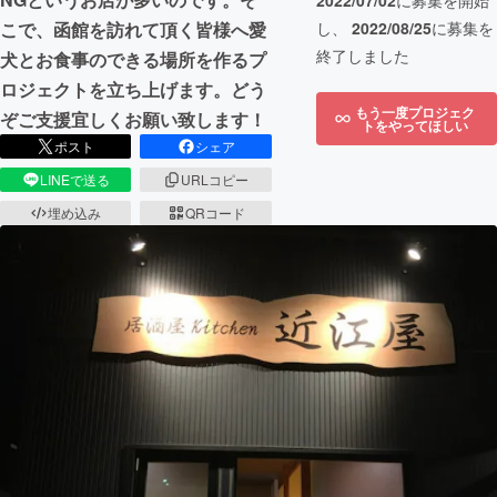
2022/07/02
に募集を開始
こで、函館を訪れて頂く皆様へ愛
し、
2022/08/25
に募集を
終了しました
犬とお食事のできる場所を作るプ
ロジェクトを立ち上げます。どう
もう一度プロジェク
ぞご支援宜しくお願い致します！
トをやってほしい
ポスト
シェア
LINEで送る
URLコピー
埋め込み
QRコード