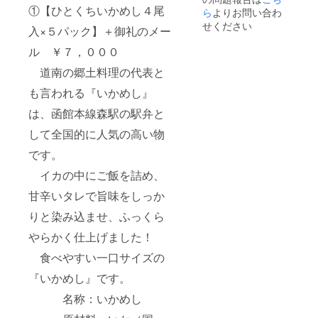
保存
①【ひとくちいかめし４尾
ビトー
ら
よりお問い合わ
メル、
ル、
紅
せください
入×５パック】＋御礼のメー
麹）、
甘味料
ル ￥７，０００
調味
（カン
料（ア
ゾ
道南の郷土料理の代表と
ミノ酸
ウ）、
等）、
も言われる『いかめし』
（一部
着色料
に小
は、函館本線森駅の駅弁と
（カラ
麦・大
メル、
豆・い
して全国的に人気の高い物
紅
かを含
麹）、
む）
です。
甘味料
（カン
内容
イカの中にご飯を詰め、
ゾ
量：１
ウ）、
８０ｇ
甘辛いタレで旨味をしっか
（一部
りと染み込ませ、ふっくら
に小
賞味期
麦・大
限：１
やらかく仕上げました！
豆・い
８０日
かを含
食べやすい一口サイズの
む）
保存方
法：直
『いかめし』です。
内容
射日
量：２
光、高
名称：いかめし
５０ｇ
温多湿
を避