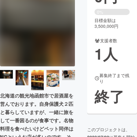
まちづくり・地域活性化
0%
目標金額は
3,500,000円
CAMPFIRE for Social Good
CAMPFIRE Creation
CAMPFIREふるさと納税
machi-ya
コミュニティ
支援者数
1
人
募集終了まで残
り
終了
北海道の観光地函館市で居酒屋を
営んでおります。自身保護犬２匹
と暮らしていますが、一緒に旅を
して一番困るのが食事です。名物
料理を食べたいけどペット同伴は
このプロジェクトは、
NGというお店が多いのです。そ