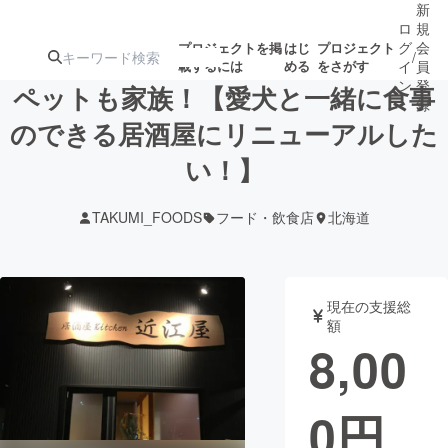
新
ロ
規
グ
会
プロジェクトを掲
はじ
プロジェクト
/
載するには
める
をさがす
イ
員
ン
登
ペットも家族！【愛犬と一緒に食事
録
のできる居酒屋にリニューアルした
い！】
人気のプロ
注目のリ
注目の新着プロ
募集終了が近いプ
もうすぐ公開
ジェクト
ターン
ジェクト
ロジェクト
されます
TAKUMI_FOODS
フード・飲食店
北海道
アート・写真
音楽
現在の支援総
テクノロジー・ガジェット
ゲーム・サ
額
8,00
映像・映画
書籍・雑誌
0
円
ビジネス・起業
チャレンジ