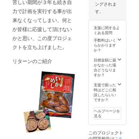
麹）、
苦しい期間が３年も続き自
量：１
ングされま
せ、
甘味料
８０ｇ
ふっく
原材
力で計画を実行する事が出
（カン
す。
らやら
料：い
ゾ
賞味期
来なくなってしまい、何と
かく仕
か（国
ウ）、
限：１
上げま
産）、
（一部
８０日
支援に関するよ
か皆様に応援して頂けない
した！
うるち
に小
くある質問
米（北
麦・大
保存方
かと思い、この度プロジェ
名称：
海道
手数料はいく
豆・い
法：直
いかめ
産）、
らかかります
かを含
射日
クトを立ち上げました。
し
もち米
か？
む）
光、高
（北海
温多湿
原材
道
目標金額に届
リターンのご紹介
内容
を避
料：い
産）、
かなかった場
量：２
け、常
か（国
醤油、
合どうなりま
５０ｇ
温にて
産）、
砂糖、
すか？
保存
うるち
米発酵
賞味期
米（北
調味料
支援で困った
限：１
海道
／ソル
時はどこに相
８０日
産）、
ビトー
談したらいい
もち米
ル、
ですか？
保存方
（北海
法：直
道
射日
ヘルプページを
産）、
調味
光、高
見る
醤油、
料（ア
温多湿
砂糖、
ミノ酸
を避
米発酵
等）、
け、常
このプロジェクト
調味料
着色料
温にて
の問題報告は
こち
／ソル
（カラ