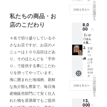
代表と
の
リ
も言わ
タ
ー
れる
ン
詳細を見る
を
『いか
選
私たちの商品・お
択
めし』
す
る
は、函
店のこだわり
8,0
館本線
森駅の
00
円
駅弁と
【いか
して全
４名で切り盛りしている小
ごはん
国的に
４尾入×
人気の
さなお店ですが、お店のメ
５パッ
高い物
支援
ク】＋
です。
ニューは１００品目ほどあ
者：
御礼の
イカ
1人
メール
り、そのほとんどを「手作
の中に
お届
道
ご飯を
け予
り」で提供する事にこだわ
南の郷
詰め、
定：
土料理
2022
甘辛い
りを持ってやっています。
年09
の代表
タレで
こ
月
とも言
旨味を
の
海に囲まれた地域柄、新鮮
リ
われる
しっか
タ
ー
『いか
りと染
ン
詳細を見る
な魚介類も豊富で、毎日海
を
めし』
み込ま
選
択
は、函
産物販売部門にて安く仕入
せ、
す
る
館本線
ふっく
れた物を居酒屋でもご提供
13,
森駅の
らやら
駅弁と
000
かく仕
円