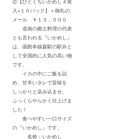
②【ひとくちいかめし４尾
入×１０パック】＋御礼の
メール ￥１３，０００
道南の郷土料理の代表
とも言われる『いかめし』
は、函館本線森駅の駅弁と
して全国的に人気の高い物
です。
イカの中にご飯を詰
め、甘辛いタレで旨味を
しっかりと染み込ませ、
ふっくらやらかく仕上げま
した！
食べやすい一口サイズ
の『いかめし』です。
名称：いかめし