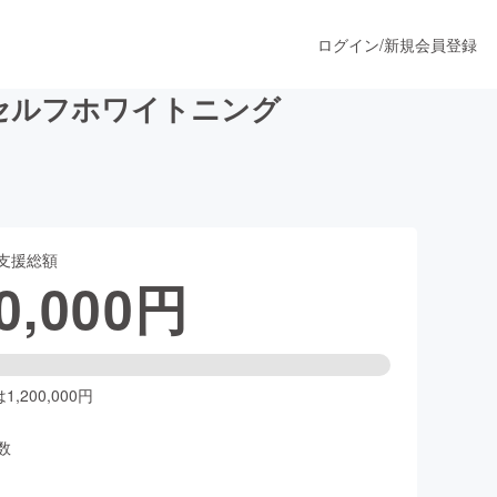
ログイン
/
新規会員登録
セルフホワイトニング
うすぐ公開されます
支援総額
プロダクト
0,000
円
ファッション
スポーツ
,200,000円
数
ア
ソーシャルグッド
人