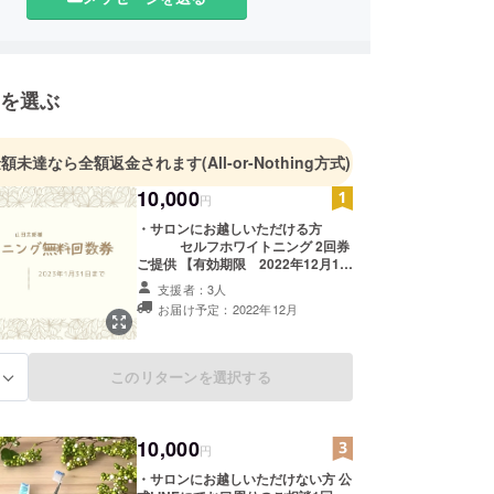
年 インプラントのアシスタント技術修得のため、都
県の口腔外科に入局し、様々な角度からインプラン
学ぶ。
を選ぶ
金額未達なら全額返金されます
(All-or-Nothing方式)
10,000
円
・サロンにお越しいただける方
セルフホワイトニング 2回券
ご提供 【有効期限 2022年12月1日
から2023年1月31日 日曜・祝日を
支援者：3人
除く】 + お口周りのご相談（30分程
お届け予定：2022年12月
度）1回（＊1） + お礼のメッセージ
（＊1）法令に基づく
医療、診療行為では ござい
ません。
このリターンを選択する
る
10,000
円
・サロンにお越しいただけない方 公