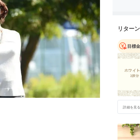
・2019
内・千葉
ト手術を
リターン
目標
詳細を見