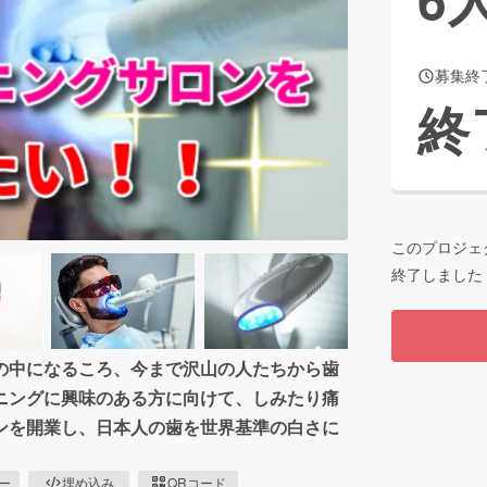
募集終
CAMPFIRE for Social Good
CAMPFIRE Creation
終
CAMPFIREふるさと納税
machi-ya
コミュニティ
このプロジェ
終了しました
の中になるころ、今まで沢山の人たちから歯
ニングに興味のある方に向けて、しみたり痛
ンを開業し、日本人の歯を世界基準の白さに
ピー
埋め込み
QRコード