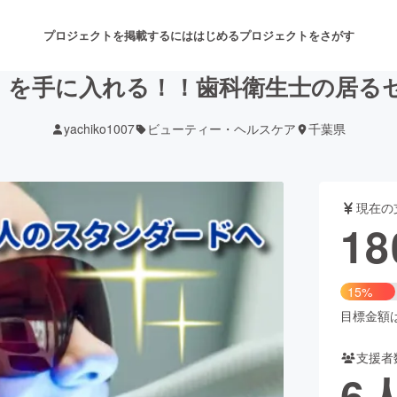
プロジェクトを掲載するには
はじめる
プロジェクトをさがす
』を手に入れる！！歯科衛生士の居る
yachiko1007
ビューティー・ヘルスケア
千葉県
注目のリターン
注目の新着プロジェクト
募集終了が近いプロジェクト
も
現在の
音楽
舞台・パフォーマンス
18
ゲーム・サービス開発
フード・飲食店
15%
書籍・雑誌出版
アニメ・漫画
目標金額は1
支援者
チャレンジ
ビューティー・ヘルスケ
6