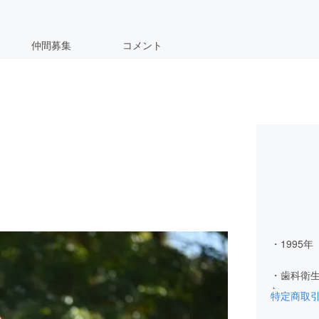
仲間募集
コメント
・1995
同年、
・歯科衛
む。
特定商取
・2018年 船橋市保健センター入局