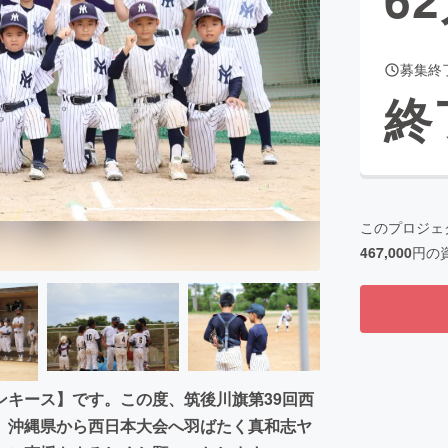
募集終
CAMPFIRE for Social Good
CAMPFIRE Creation
終
CAMPFIREふるさと納税
machi-ya
コミュニティ
このプロジェ
467,000
円の
ンキース】です。この度、筑後川旗第39回西
。沖縄県から西日本大会へ羽ばたく真和志ヤ