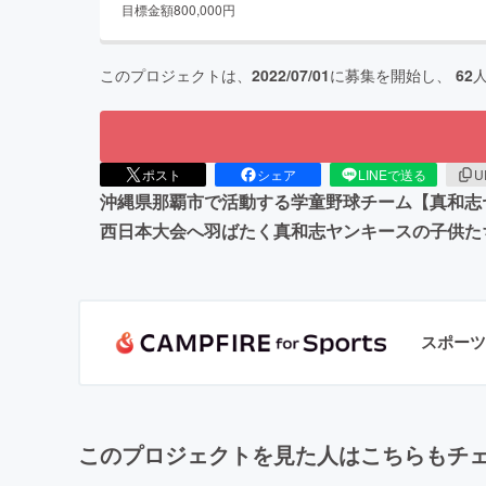
目標金額
800,000
円
このプロジェクトは、
2022/07/01
に募集を開始し、
62
ポスト
シェア
LINEで送る
U
沖縄県那覇市で活動する学童野球チーム【真和志
西日本大会へ羽ばたく真和志ヤンキースの子供た
スポーツ
このプロジェクトを見た人はこちらもチ