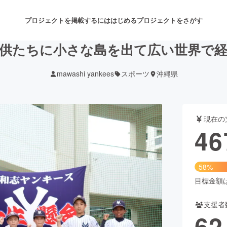
プロジェクトを掲載するには
はじめる
プロジェクトをさがす
供たちに小さな島を出て広い世界で
mawashi yankees
スポーツ
沖縄県
注目のリターン
注目の新着プロジェクト
募集終了が近いプロジェクト
も
現在の
音楽
舞台・パフォーマンス
46
ゲーム・サービス開発
フード・飲食店
58%
書籍・雑誌出版
アニメ・漫画
目標金額は8
支援者
チャレンジ
ビューティー・ヘルスケ
62