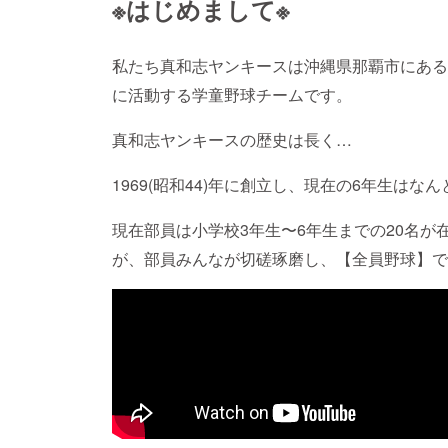
※はじめまして※
私たち真和志ヤンキースは沖縄県那覇市にある
に活動する学童野球チームです。
真和志ヤンキースの歴史は長く…
1969(昭和44)年に創立し、現在の6年生はな
現在部員は小学校3年生〜6年生までの20名
が、部員みんなが切磋琢磨し、【全員野球】で