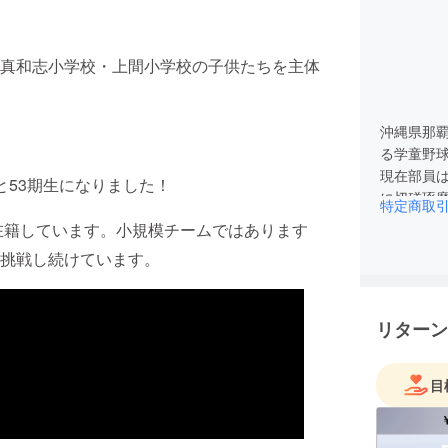
真和志小学校・上間小学校の子供たちを主体
沖縄県那
る学童野
現在部員は
んと53期生になりました！
に切磋琢
特定商取
が在籍しています。小規模チームではあります
挑戦し続けています。
リターン
目