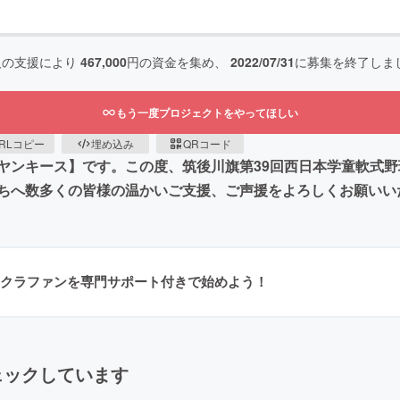
人の支援により
467,000
円の資金を集め、
2022/07/31
に募集を終了しま
もう一度プロジェクトをやってほしい
RLコピー
埋め込み
QRコード
ヤンキース】です。この度、筑後川旗第39回西日本学童軟式
ちへ数多くの皆様の温かいご支援、ご声援をよろしくお願いい
クラファンを専門サポート付きで始めよう！
ェックしています