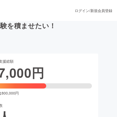
ログイン
/
新規会員登録
経験を積ませたい！
うすぐ公開されます
支援総額
プロダクト
7,000
円
ファッション
スポーツ
00,000円
数
ア
ソーシャルグッド
人