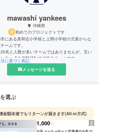
mawashi yankees
沖縄県
初めてのプロジェクトです
覇市にある真和志小学校と上間小学校の児童からな
球チームです。
20名と人数が多いチームではありませんが、互い
磨し合い【全員野球】で頑張るチームです。
引法に基づく表記
メッセージを送る
を選ぶ
標金額未達でもリターンが届きます
(All-in方式)
1,000
円
お礼メール ※チーム代表者のお礼の