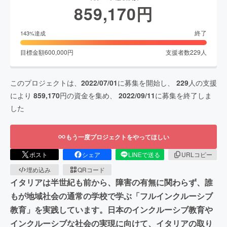
859,170
円
終了
143
%達成
目標金額
600,000
円
支援者数
229
人
このプロジェクトは、
2022/07/01
に募集を開始し、
229
人の支援
により
859,170
円の資金を集め、
2022/09/11
に募集を終了しま
した
もう一度プロジェクトをやってほしい
ポスト
シェア
LINEで送る
URLコピー
埋め込み
QRコード
イタリアは半世紀も前から、障害の有無に関わらず、誰
もが地域社会の通常の学校で学ぶ「フルインクルーシブ
教育」を実践しています。日本のインクルーシブ教育や
インクルーシブな社会の実現に向けて、イタリアの取り