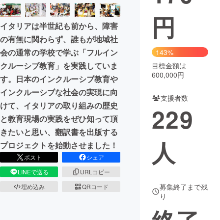
円
まちづくり・地域活性化
イタリアは半世紀も前から、障害
の有無に関わらず、誰もが地域社
CAMPFIRE for Social Good
CAMPFIRE Creation
会の通常の学校で学ぶ「フルイン
143%
CAMPFIREふるさと納税
machi-ya
コミュニティ
クルーシブ教育」を実践していま
目標金額は
600,000円
す。日本のインクルーシブ教育や
インクルーシブな社会の実現に向
支援者数
けて、イタリアの取り組みの歴史
229
と教育現場の実践をぜひ知って頂
きたいと思い、翻訳書を出版する
人
プロジェクトを始動させました！
ポスト
シェア
LINEで送る
URLコピー
募集終了まで残
埋め込み
QRコード
り