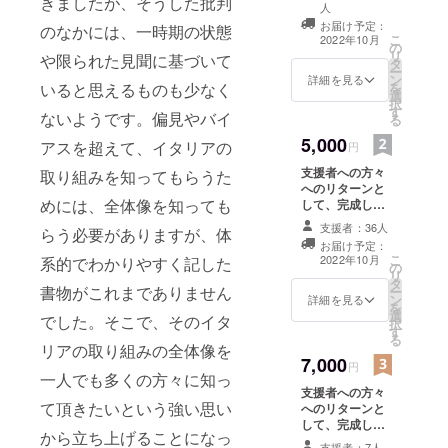
きましたが、そうした批判
頂きます。
人
お届け予定：
のなかには、一時期の状態
こ
2022年10月
の
リ
や限られた見聞に基づいて
タ
ー
ン
詳細を見る
いると思えるものも少なく
を
選
択
す
ないようです。偏見やバイ
る
5,000
アスを超えて、イタリアの
円
支援者への方々
取り組みを知ってもらうた
へのリターンと
めには、全体像を知っても
して、完成した
書籍を２冊、
支援者：36人
らう必要がありますが、体
（割引価格）で
お届け予定：
送らせて頂きま
こ
2022年10月
系的でわかりやすく記した
の
す。
リ
タ
書物がこれまでありません
ー
ン
詳細を見る
を
選
でした。そこで、そのイタ
択
す
る
リアの取り組みの全体像を
7,000
円
一人でも多くの方々に知っ
支援者への方々
て頂きたいという強い思い
へのリターンと
して、完成した
から立ち上げることになっ
書籍を３冊、
支援者：7人