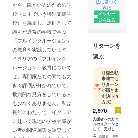
法に基づく
から、障がい児のための学
表記
校（日本でいう特別支援学
メッセー
ジを送る
校）を廃止し、原則として
誰もが通常の学校で学ぶ
「フルインクルージョン」
リターンを
の教育を実践しています。
選ぶ
イタリアの「フルインク
ルージョン」教育について
目標金額
は、専門家たちの間でも大
未達でも
リターン
きく評価が分かれていて、
が届きま
批判的な見方をしている人
す
(All-in
方式)
も少なくありません。私は
2,970
長年にわたって、イタリア
円
支援者への方々
に赴いて現地の学校や障が
へのリターンと
して、完成した
い者の関連施設を調査して
書籍を送らせて
支援者：186