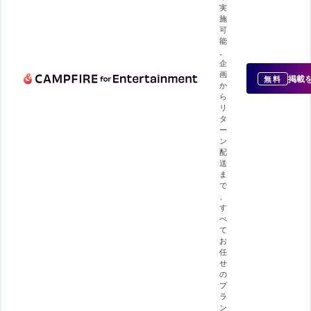
実
施
可
能
。
企
画
掲載
無料
か
ら
リ
タ
ー
ン
配
送
ま
で
、
す
べ
て
お
任
せ
の
プ
ラ
ン