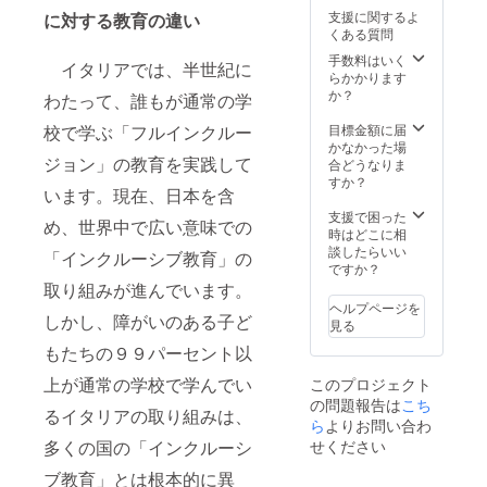
支援に関するよ
に対する教育の違い
くある質問
手数料はいく
イタリアでは、半世紀に
らかかります
か？
わたって、誰もが通常の学
目標金額に届
校で学ぶ「フルインクルー
かなかった場
ジョン」の教育を実践して
合どうなりま
すか？
います。現在、日本を含
支援で困った
め、世界中で広い意味での
時はどこに相
談したらいい
「インクルーシブ教育」の
ですか？
取り組みが進んでいます。
ヘルプページを
しかし、障がいのある子ど
見る
もたちの９９パーセント以
上が通常の学校で学んでい
このプロジェクト
の問題報告は
こち
るイタリアの取り組みは、
ら
よりお問い合わ
せください
多くの国の「インクルーシ
ブ教育」とは根本的に異