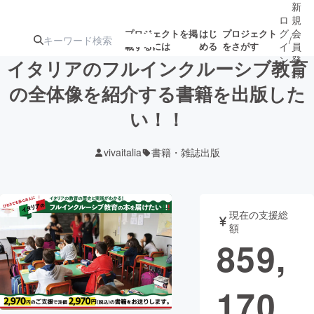
新
ロ
規
グ
会
プロジェクトを掲
はじ
プロジェクト
/
載するには
める
をさがす
イ
員
ン
登
イタリアのフルインクルーシブ教育
録
の全体像を紹介する書籍を出版した
い！！
人気のプロ
注目のリ
注目の新着プロ
募集終了が近いプ
もうすぐ公開
ジェクト
ターン
ジェクト
ロジェクト
されます
vivaitalia
書籍・雑誌出版
アート・写真
音楽
現在の支援総
テクノロジー・ガジェット
ゲーム・サ
額
859,
映像・映画
書籍・雑誌
170
ビジネス・起業
チャレンジ