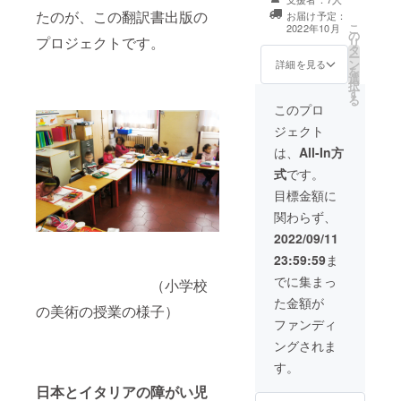
（割引価格）で
たのが、この翻訳書出版の
お届け予定：
送らせて頂きま
こ
2022年10月
の
す。
プロジェクトです。
リ
タ
ー
ン
詳細を見る
を
選
択
す
る
このプロ
ジェクト
は、
All-In方
式
です。
目標金額に
関わらず、
2022/09/11
23:59:59
ま
でに集まっ
（小学校
た金額が
の美術の授業の様子）
ファンディ
ングされま
す。
日本とイタリアの障がい児