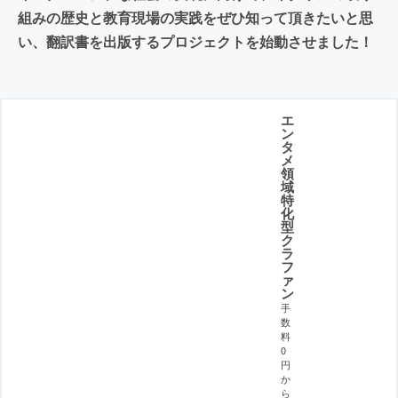
組みの歴史と教育現場の実践をぜひ知って頂きたいと思
い、翻訳書を出版するプロジェクトを始動させました！
エ
ン
タ
メ
領
域
特
化
型
ク
ラ
フ
ァ
ン
手
数
料
0
円
か
ら