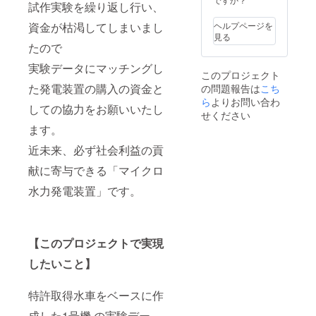
試作実験を繰り返し行い、
ヘルプページを
資金が枯渇してしまいまし
見る
たので
実験データにマッチングし
このプロジェクト
た発電装置の購入の資金と
の問題報告は
こち
ら
よりお問い合わ
しての協力をお願いいたし
せください
ます。
近未来、必ず社会利益の貢
献に寄与できる「マイクロ
水力発電装置」です。
【このプロジェクトで実現
したいこと】
特許取得水車をベースに作
成した1号機 の実験デー