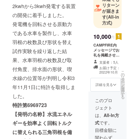
リターン
2kwhから3kwh発電する装置
が届きま
の開発に着手しました。
す
(All-in
方式)
発電機を回転させる原動力
である水車を製作し、水車
10,000
円
羽根の枚数及び形状を替え
CAMPFIRE内
メッセージでお
試作実験を繰り返した結
礼を掲載させて
果、水車羽根の枚数及び取
いただきます。
支援者：5人
お届け予定：
付角度、排水面の形状、喫
こ
2022年10月
の
リ
水線の位置等が判明し令和3
タ
ー
ン
詳細を見る
年11月1日に特許を取得しま
を
選
択
す
した。
る
このプロ
特許第6969723
ジェクト
【発明の名称】水流エネル
は、
All-In方
式
です。
ギーを効率よく回転トルク
目標金額に
に替えられる三角羽根を備
関わらず、