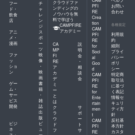
CAM
ヘルプ
クラウドファ
フー
チ
PFI
お問い
ンディングの
ド・
ャ
RE
合わせ
ノウハウを無
飲食
レ
Crea
料で学ぼう
店
ン
tion
各種規定
CAMPFIRE
ジ
CAM
アカデミー
アニ
ス
利用規
PFI
メ・
ポ
約
RE
漫画
ー
CA
説
細則
for
ツ
MP
明
プライ
Soci
ファ
映
FI
会
バシー
al
ッ
像
RE
・
ポリ
Goo
ショ
・
ア
相
シー
d
ン
映
カ
談
特定商
CAM
画
デ
会
取引法
PFI
ゲー
書
ミ
に基づ
RE
ム・
籍
ー
く表記
for
サー
・
と
情報セ
Ente
ビス
雑
は
キュリ
rtain
開発
誌
ク
サ
ティ方
men
出
ラ
ポ
針
t
版
ウ
ー
反社基
CAM
ビジ
ビ
ド
ト
本方針
PFI
ネ
ュ
フ
サ
カスタ
RE
ス・
ー