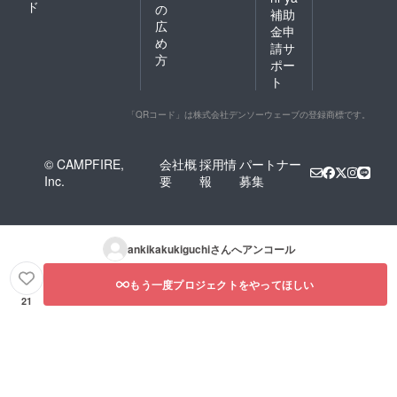
ド
の
補助
広
金申
め
請サ
方
ポー
ト
「QRコード」は株式会社デンソーウェーブの登録商標です。
© CAMPFIRE,
会社概
採用情
パートナー
Inc.
要
報
募集
ankikakukiguchi
さんへアンコール
もう一度プロジェクトをやってほしい
21