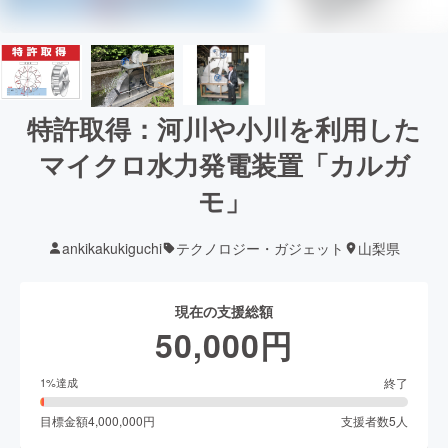
特許取得：河川や小川を利用した
マイクロ水力発電装置「カルガ
モ」
ankikakukiguchi
テクノロジー・ガジェット
山梨県
現在の支援総額
50,000
円
終了
1
%達成
目標金額
4,000,000
円
支援者数
5
人