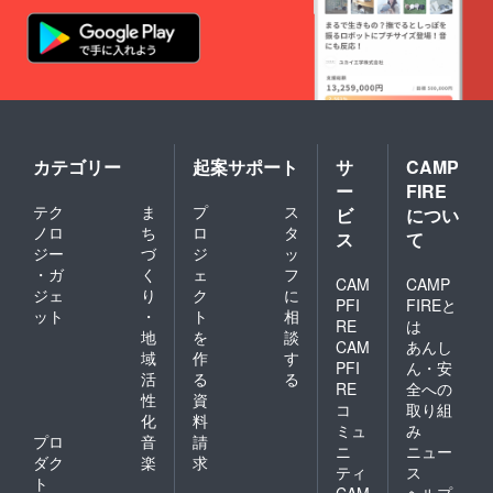
カテゴリー
起案サポート
サ
CAMP
ー
FIRE
テク
ま
プ
ス
ビ
につい
ノロ
ち
ロ
タ
ス
て
ジー
づ
ジ
ッ
・ガ
く
ェ
フ
CAM
CAMP
ジェ
り
ク
に
PFI
FIREと
ット
・
ト
相
RE
は
地
を
談
CAM
あんし
域
作
す
PFI
ん・安
活
る
る
RE
全への
性
資
コ
取り組
化
料
ミュ
み
プロ
音
請
ニ
ニュー
ダク
楽
求
ティ
ス
ト