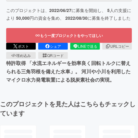
このプロジェクトは、
2022/06/27
に募集を開始し、
5
人の支援に
より
50,000
円の資金を集め、
2022/08/30
に募集を終了しました
もう一度プロジェクトをやってほしい
ポスト
シェア
LINEで送る
URLコピー
埋め込み
QRコード
特許取得 「水流エネルギーを効率良く回転トルクに替え
られる三角羽根を備えた水車」。 河川や小川を利用した
マイクロ水力発電装置による脱炭素社会の実現。
このプロジェクトを見た人はこちらもチェックし
ています