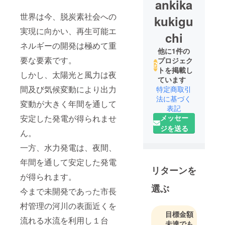
ankika
世界は今、脱炭素社会への
kukigu
実現に向かい、再生可能エ
chi
ネルギーの開発は極めて重
他に1件の
要な要素です。
プロジェク
トを掲載し
しかし、太陽光と風力は夜
ています
間及び気候変動により出力
特定商取引
法に基づく
変動が大きく年間を通して
表記
メッセー
安定した発電が得られませ
ジを送る
ん。
一方、水力発電は、夜間、
年間を通して安定した発電
リターンを
が得られます。
選ぶ
今まで未開発であった市長
村管理の河川の表面近くを
目標金額
流れる水流を利用し１台
未達でも