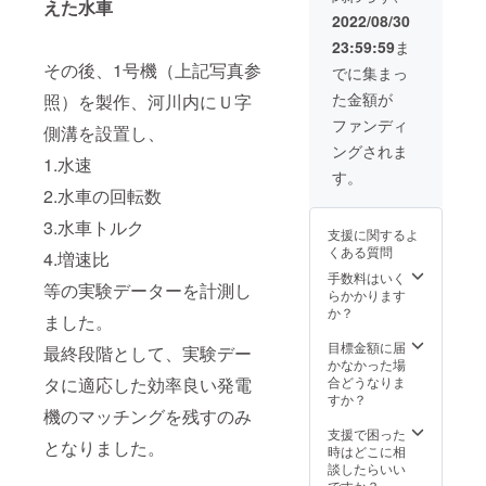
えた水車
2022/08/30
23:59:59
ま
その後、1号機（上記写真参
でに集まっ
た金額が
照）を製作、河川内にＵ字
ファンディ
側溝を設置し、
ングされま
1.水速
す。
2.水車の回転数
3.水車トルク
支援に関するよ
くある質問
4.増速比
手数料はいく
等の実験データーを計測し
らかかります
か？
ました。
目標金額に届
最終段階として、実験デー
かなかった場
合どうなりま
タに適応した効率良い発電
すか？
機のマッチングを残すのみ
支援で困った
となりました。
時はどこに相
談したらいい
ですか？