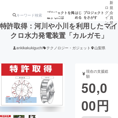
新
ロ
規
グ
会
プロジェクトを掲
はじ
プロジェクト
/
載するには
める
をさがす
イ
員
ン
登
特許取得：河川や小川を利用したマイ
録
クロ水力発電装置「カルガモ」
人気のプロ
注目のリ
注目の新着プロ
募集終了が近いプ
もうすぐ公開
ankikakukiguchi
テクノロジー・ガジェット
山梨県
ジェクト
ターン
ジェクト
ロジェクト
されます
アート・写真
音楽
現在の支援総
額
50,0
テクノロジー・ガジェット
ゲーム・サ
00
円
映像・映画
書籍・雑誌
ビジネス・起業
チャレンジ