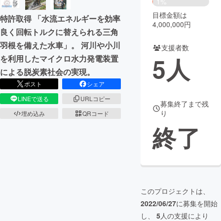
1%
目標金額は
特許取得 「水流エネルギーを効率
まちづくり・地域活性化
4,000,000円
良く回転トルクに替えられる三角
羽根を備えた水車」。 河川や小川
支援者数
CAMPFIRE for Social Good
CAMPFIRE Creation
5
人
を利用したマイクロ水力発電装置
CAMPFIREふるさと納税
machi-ya
コミュニティ
による脱炭素社会の実現。
ポスト
シェア
LINEで送る
URLコピー
募集終了まで残
り
埋め込み
QRコード
終了
このプロジェクトは、
2022/06/27
に募集を開始
し、
5
人の支援により