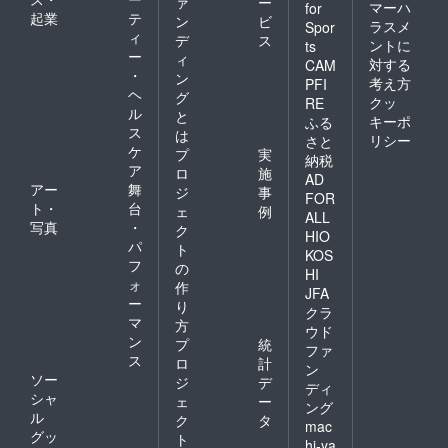
ァ
ー
マーハ
for
起業
テ
ン
ビ
ラスメ
Spor
ィ
デ
ス
ントに
ts
ー
ィ
対する
CAM
・
ン
考え方
PFI
ヘ
グ
クッ
RE
ル
と
キーポ
ふる
ス
は
リシー
さと
ケ
プ
実
納税
ア
ロ
施
AD
アー
舞
ジ
事
FOR
ト・
台
ェ
例
ALL
写真
・
ク
HIO
パ
ト
KOS
フ
の
HI
ォ
作
JFA
ー
り
クラ
マ
方
ウド
ン
プ
統
ファ
ス
ロ
計
ン
ソー
ジ
デ
ディ
シャ
ェ
ー
ング
ル
ク
タ
mac
グッ
ト
hi-ya