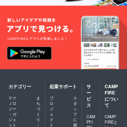
料に充てさせて
す。ご了承くだ
いただきます。
さいませ。 ・ご
出資いただきま
した支援金は、
提灯製作費、提
灯飾り棚製作
費、設置費、送
料、CAMPFIRE
手数料に充てさ
せていただきま
す。
カテゴリー
起案サポート
サ
CAMP
ー
FIRE
テク
ま
プ
ス
ビ
につい
ノロ
ち
ロ
タ
ス
て
ジー
づ
ジ
ッ
・ガ
く
ェ
フ
CAM
CAMP
ジェ
り
ク
に
PFI
FIREと
ット
・
ト
相