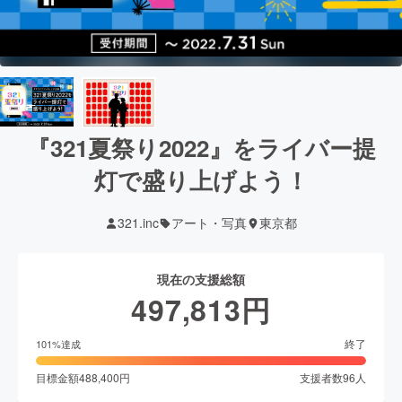
『321夏祭り2022』をライバー提
灯で盛り上げよう！
321.inc
アート・写真
東京都
現在の支援総額
497,813
円
終了
101
%達成
目標金額
488,400
円
支援者数
96
人