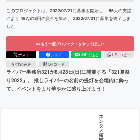
このプロジェクトは、
2022/07/21
に募集を開始し、
96
人の支援
により
497,813
円の資金を集め、
2022/07/31
に募集を終了しま
した
もう一度プロジェクトをやってほしい
ポスト
シェア
LINEで送る
URLコピー
埋め込み
QRコード
ライバー事務所321が8月28日(日)に開催する「321夏祭
り2022」。 推しライバーの名前の提灯を会場内に飾っ
て、イベントをより華やかに盛り上げよう！
エ
ン
タ
メ
領
域