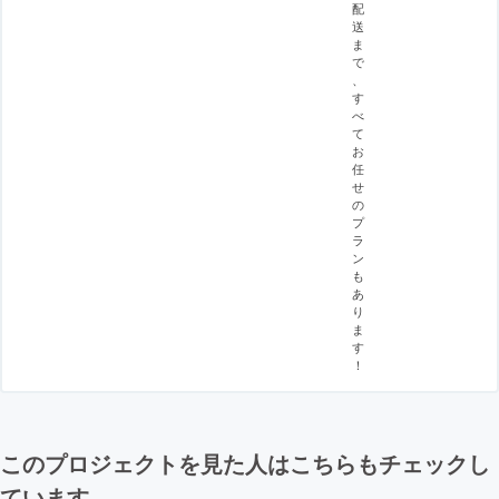
配
送
ま
で
、
す
べ
て
お
任
せ
の
プ
ラ
ン
も
あ
り
ま
す
！
このプロジェクトを見た人はこちらもチェックし
ています