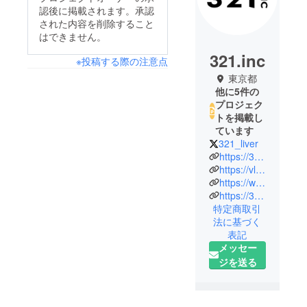
認後に掲載されます。承認
された内容を削除すること
はできません。
321.inc
※投稿する際の注意点
東京都
他に5件の
プロジェク
トを掲載し
ています
321_liver
https://321.inc/
https://vliver.321.inc/
https://www.instagram.com/321inc/
https://321inc.official.ec/
特定商取引
法に基づく
表記
メッセー
ジを送る