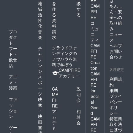
RE
は
地
を
談
CAM
あんし
域
作
す
PFI
ん・安
活
る
る
RE
全への
性
資
コ
取り組
化
料
ミュ
み
プロ
音
請
ニ
ニュー
ダク
楽
求
ティ
ス
ト
CAM
ヘルプ
クラウドファ
フー
チ
PFI
お問い
ンディングの
ド・
ャ
RE
合わせ
ノウハウを無
飲食
レ
Crea
料で学ぼう
店
ン
tion
各種規定
CAMPFIRE
ジ
CAM
アカデミー
アニ
ス
利用規
PFI
メ・
ポ
約
RE
漫画
ー
CA
説
細則
for
ツ
MP
明
プライ
Soci
ファ
映
FI
会
バシー
al
ッ
像
RE
・
ポリ
Goo
ショ
・
ア
相
シー
d
ン
映
カ
談
特定商
CAM
画
デ
会
取引法
PFI
ゲー
書
ミ
に基づ
RE
ム・
籍