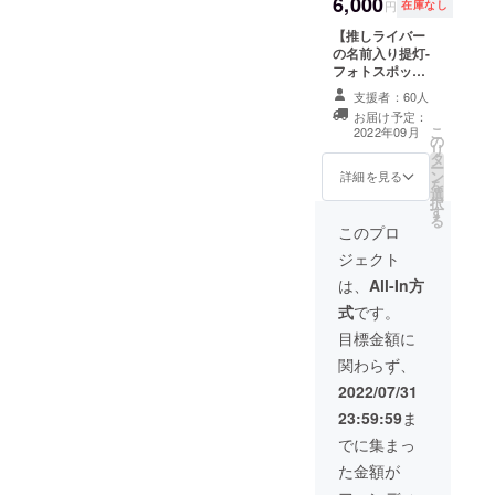
6,000
終了後、出資者
円
在庫なし
様のご住所へご
【推しライバー
発送いたしま
の名前入り提灯-
す。 （フォトス
フォトスポッ
ポットと違い、
ト】 表面にお好
綺麗にお写真が
支援者：60人
きな321ライ
撮れない可能性
お届け予定：
バーのお名前、
がございます。
こ
2022年09月
の
裏面に出資者様
あらかじめご了
リ
タ
のお名前を書い
承ください。）
ー
ン
た提灯を会場の
詳細を見る
【備考欄に、以
を
選
目玉のフォトス
下の質問へのご
択
す
ポットに飾りま
回答をご記入く
る
す。 飾った提灯
このプロ
ださい】 ①[表
はイベント終了
面]に載せたい
ジェクト
後、出資者様の
321ライバー名
ご住所へご発送
は、
All-In方
②[裏面]に載せ
いたします。
たいご自身のお
式
です。
【備考欄に、以
名前 ※本名以
下の質問へのご
目標金額に
外でも構いませ
回答をご記入く
ん。お好きなお
関わらず、
ださい】 ①[表
名前をご記入く
面]に載せたい
2022/07/31
ださい。 ※提
321ライバー名
灯サイズの都合
23:59:59
ま
②[裏面]に載せ
上、12文字以内
たいご自身のお
でに集まっ
でお願いいたし
名前 ※本名以
ます。 ③イベン
た金額が
外でも構いませ
ト終了後、提灯
ん。お好きなお