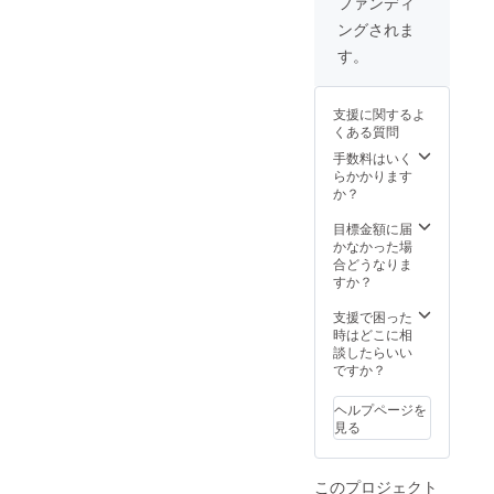
ファンディ
の発送を希望さ
名前をご記入く
れない場合はお
ングされま
ださい。 ※提
伝えください。
灯サイズの都合
す。
ーーーーーーー
上、12文字以内
ーーーーーーー
でお願いいたし
ーーーーーーー
ます。 ③イベン
ー ■提灯サイズ
支援に関するよ
ト終了後、提灯
9号丸型
くある質問
の発送を希望さ
（φ24cm×h33c
手数料はいく
れない場合はお
m）予定 ■その
らかかります
伝えください。
他 ・載せられる
か？
ーーーーーーー
ライバー名は、
ーーーーーーー
現在321へ所属
目標金額に届
ーーーーーーー
しているライ
かなかった場
ー ■提灯サイズ
バーのみです。
合どうなりま
9号丸型
321へ所属し
すか？
（φ24cm×h33c
ていれば、321
m）予定 ■その
夏祭り2022へ出
支援で困った
他 ・載せられる
演しないライ
時はどこに相
ライバー名は、
バーでも構いま
談したらいい
現在321へ所属
せん。 (ライ
ですか？
しているライ
バーに関しては
バーのみです。
本文をご確認く
321へ所属し
ださい。) ・ライ
ヘルプページを
ていれば、321
バー名、ご自身
見る
夏祭り2022へ出
のお名前 どちら
演しないライ
も提灯に絵文字
バーでも構いま
の記載は不可能
このプロジェクト
せん。 (ライ