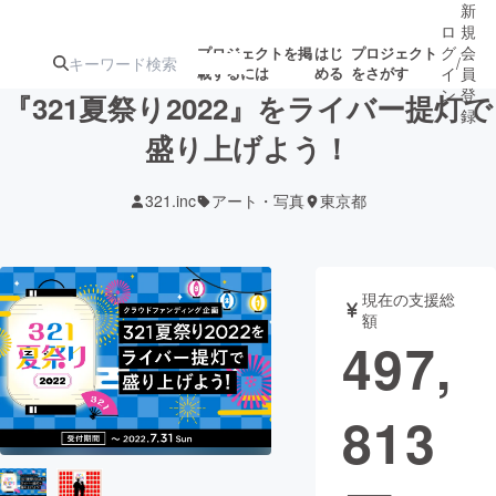
新
ロ
規
グ
会
プロジェクトを掲
はじ
プロジェクト
/
載するには
める
をさがす
イ
員
ン
登
『321夏祭り2022』をライバー提灯で
録
盛り上げよう！
人気のプロ
注目のリ
注目の新着プロ
募集終了が近いプ
もうすぐ公開
321.inc
アート・写真
東京都
ジェクト
ターン
ジェクト
ロジェクト
されます
アート・写真
音楽
現在の支援総
額
497,
テクノロジー・ガジェット
ゲーム・サ
813
映像・映画
書籍・雑誌
ビジネス・起業
チャレンジ