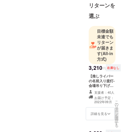
リターンを
選ぶ
目標金額
未達でも
リターン
が届きま
す
(All-in
方式)
3,210
円
在庫なし
【推しライバー
の名前入り提灯-
会場吊り下げ】
表面にお好きな
支援者：40人
321ライバーの
お届け予定：
お名前、 裏面に
こ
2022年09月
の
出資者様のお名
リ
タ
前を書いた提灯
ー
ン
を会場の天井か
詳細を見る
を
選
ら吊り下げて飾
択
す
ります。 飾った
る
提灯はイベント