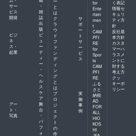
ー
く表記
for
サー
・
と
情報セ
Ente
ビス
雑
は
キュリ
rtain
開発
誌
ク
サ
ティ方
men
出
ラ
ポ
針
t
版
ウ
ー
反社基
CAM
ビジ
ビ
ド
ト
本方針
PFI
ネ
ュ
フ
サ
カスタ
RE
ス・
ー
ァ
ー
マーハ
for
起業
テ
ン
ビ
ラスメ
Spor
ィ
デ
ス
ントに
ts
ー
ィ
対する
CAM
・
ン
考え方
PFI
ヘ
グ
クッ
RE
ル
と
キーポ
ふる
ス
は
リシー
さと
ケ
プ
実
納税
ア
ロ
施
AD
アー
舞
ジ
事
FOR
ト・
台
ェ
例
ALL
写真
・
ク
HIO
パ
ト
KOS
フ
の
HI
ォ
作
JFA