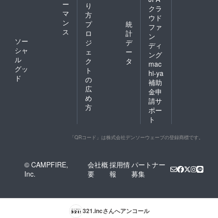
ー
り
クラ
マ
方
ウド
ン
プ
統
ファ
ス
ロ
計
ン
ソー
ジ
デ
ディ
シャ
ェ
ー
ング
ル
ク
タ
mac
グッ
ト
hi-ya
ド
の
補助
広
金申
め
請サ
方
ポー
ト
「QRコード」は株式会社デンソーウェーブの登録商標です。
© CAMPFIRE,
会社概
採用情
パートナー
Inc.
要
報
募集
321.inc
さんへアンコール