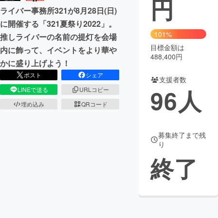
円
ライバー事務所321が8月28日(日)
まちづくり・地域活性化
に開催する「321夏祭り2022」。
101%
推しライバーの名前の提灯を会場
目標金額は
CAMPFIRE for Social Good
CAMPFIRE Creation
内に飾って、イベントをより華や
488,400円
かに盛り上げよう！
CAMPFIREふるさと納税
machi-ya
コミュニティ
ポスト
シェア
支援者数
96
人
LINEで送る
URLコピー
埋め込み
QRコード
募集終了まで残
り
終了