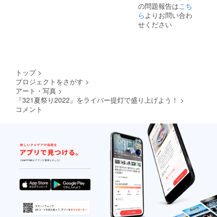
です。 ・ライ
の問題報告は
こち
バーに関しては
バー名は、文字
ら
よりお問い合わ
本文をご確認く
数等の関係で、
ださい。) ・ライ
せください
ご記入いただい
バー名、ご自身
たものを多少修
のお名前 どちら
正し記載する可
も提灯に絵文字
能性がございま
の記載は不可能
す。あらかじめ
です。 ・ライ
ご了承くださ
バー名は、文字
い。 ・このプロ
トップ
>
数等の関係で、
ジェクトは、よ
プロジェクトをさがす
>
ご記入いただい
り多くの方々に
アート・写真
>
たものを多少修
ご支援、ご活用
『321夏祭り2022』をライバー提灯で盛り上げよう！
>
正し記載する可
をいただきたく
コメント
能性がございま
立ち上げており
す。あらかじめ
ます。 そのた
ご了承くださ
め、こちらのリ
い。 ・このプロ
ターンへのご支
ジェクトは、よ
援はお一人様最
り多くの方々に
大3口までとさせ
ご支援、ご活用
ていただきま
をいただきたく
す。ご了承くだ
立ち上げており
さいませ。 ・ご
ます。 そのた
出資いただきま
め、こちらのリ
した支援金は、
ターンへのご支
提灯製作費、設
援はお一人様最
置費、送料、
大3口までとさせ
CAMPFIRE手数
ていただきま