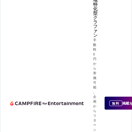
特
化
型
ク
ラ
フ
ァ
ン
手
数
料
0
円
か
ら
実
施
可
能
。
企
画
掲載
無料
か
ら
リ
タ
ー
ン