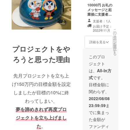
き。 ポスター及
10000円 お礼の
びインスタグラ
メッセージと起
ム支援者リスト
業後に支援者リ
掲載期間は2年間
スト(ポスター及
とさせて頂きま
支援者：1人
びインスタグラ
す。 「※支援
お届け予定：
ム支援者リスト)
こ
時、必ず備考欄
2022年11月
の
にお名前を掲載
リ
に掲載を希望さ
タ
とお客様のバイ
ー
れるお名前をご
ン
クの塗装を支援
詳細を見る
を
記入くださ
選
プロジェクトをや
額に応じて値引
択
い。」
す
きさせて頂きま
る
す。 ※塗装費よ
このプロ
ろうと思った理由
り10000円の値
ジェクト
引き。 ポスター
及びインスタグ
は、
All-In方
ラム支援者リス
先月プロジェクトを立ち上
式
です。
ト掲載期間は2年
げ150万円の目標金額を設定
間とさせて頂き
目標金額に
ます。 「※支援
関わらず、
しましたが目標の10%に終
時、必ず備考欄
に掲載を希望さ
2022/08/08
わってしまい、
れるお名前をご
23:59:59
ま
記入くださ
夢を諦めきれず再度プロ
い。」
でに集まっ
ジェクトを立ち上げまし
た金額が
た
。
ファンディ