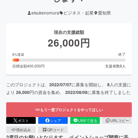
eisukenomura
ビジネス・起業
愛知県
現在の支援総額
26,000
円
終了
6
%達成
目標金額
400,000
円
支援者数
8
人
このプロジェクトは、
2022/07/07
に募集を開始し、
8
人の支援に
より
26,000
円の資金を集め、
2022/08/08
に募集を終了しました
もう一度プロジェクトをやってほしい
ポスト
シェア
LINEで送る
URLコピー
埋め込み
QRコード
2度目のお願いとなります。 ペイントショップ開業に手