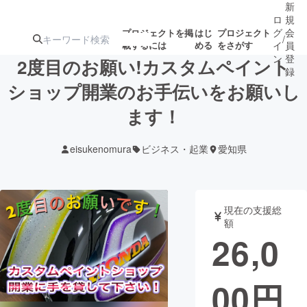
新
ロ
規
グ
会
プロジェクトを掲
はじ
プロジェクト
/
載するには
める
をさがす
イ
員
ン
登
2度目のお願い!カスタムペイント
録
ショップ開業のお手伝いをお願いし
ます！
人気のプロ
注目のリ
注目の新着プロ
募集終了が近いプ
もうすぐ公開
ジェクト
ターン
ジェクト
ロジェクト
されます
eisukenomura
ビジネス・起業
愛知県
アート・写真
音楽
現在の支援総
テクノロジー・ガジェット
ゲーム・サ
額
26,0
映像・映画
書籍・雑誌
00
円
ビジネス・起業
チャレンジ