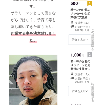
500
円
す。
精一杯のお礼の
サラリーマンとして働きな
メッセージと起
業後に支援者リ
がらではなく、子育て等も
スト(ポスター及
支援者：2人
びインスタグラ
落ち着いてきた事もあり、
お届け予定：
ム支援者リスト)
こ
2022年11月
の
にお名前を掲載
起業する事を決意致しまし
リ
タ
させて頂きま
ー
ン
た。
す。 ポスター及
詳細を見る
を
選
びインスタグラ
択
す
ム支援者リスト
る
掲載期間は2年間
1,000
とさせて頂きま
円
す。 「※支援
精一杯のお礼の
時、必ず備考欄
メッセージと起
に掲載を希望さ
業後に支援者リ
れるお名前をご
スト(ポスター及
記入くださ
支援者：2人
びインスタグラ
い。」
お届け予定：
ム支援者リスト)
こ
2022年11月
の
にお名前を掲載
リ
タ
させて頂きま
ー
ン
す。 ポスター及
詳細を見る
を
選
びインスタグラ
択
す
ム支援者リスト
る
掲載期間は2年間