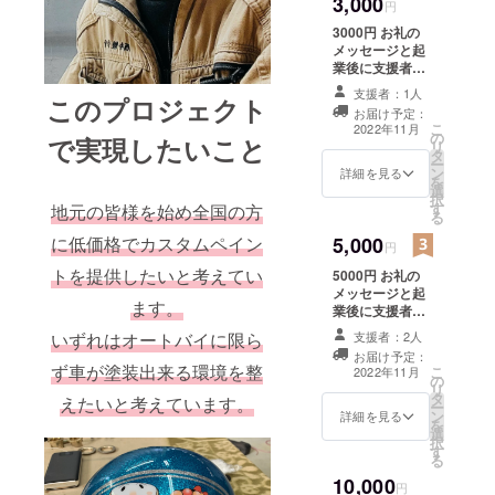
3,000
とさせて頂きま
円
す。 「※支援
3000円 お礼の
時、必ず備考欄
メッセージと起
に掲載を希望さ
業後に支援者リ
れるお名前をご
スト(ポスター及
記入くださ
支援者：1人
このプロジェクト
びインスタグラ
い。」
お届け予定：
ム支援者リスト)
こ
2022年11月
の
にお名前を掲載
で実現したいこと
リ
タ
とお客様のバイ
ー
ン
クの塗装を支援
詳細を見る
を
選
額に応じて値引
択
す
きさせて頂きま
地元の皆様を始め全国の方
る
す。 ※塗装費よ
5,000
に低価格でカスタムペイン
り3000円の値引
円
き。 ポスター及
トを提供したいと考えてい
5000円 お礼の
びインスタグラ
メッセージと起
ム支援者リスト
ます。
業後に支援者リ
掲載期間は2年間
スト(ポスター及
とさせて頂きま
支援者：2人
いずれはオートバイに限ら
びインスタグラ
す。 「※支援
お届け予定：
ム支援者リスト)
時、必ず備考欄
ず車が塗装出来る環境を整
こ
2022年11月
の
にお名前を掲載
に掲載を希望さ
リ
タ
とお客様のバイ
えたいと考えています。
れるお名前をご
ー
ン
クの塗装を支援
詳細を見る
記入くださ
を
選
額に応じて値引
い。」
択
す
きさせて頂きま
る
す。 ※塗装費よ
10,000
り5000円の値引
円