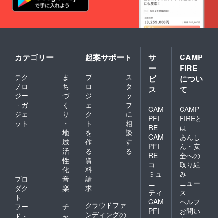
カテゴリー
起案サポート
サ
CAMP
ー
FIRE
テク
ま
プ
ス
ビ
につい
ノロ
ち
ロ
タ
ス
て
ジー
づ
ジ
ッ
・ガ
く
ェ
フ
CAM
CAMP
ジェ
り
ク
に
PFI
FIREと
ット
・
ト
相
RE
は
地
を
談
CAM
あんし
域
作
す
PFI
ん・安
活
る
る
RE
全への
性
資
コ
取り組
化
料
ミュ
み
プロ
音
請
ニ
ニュー
ダク
楽
求
ティ
ス
ト
CAM
ヘルプ
クラウドファ
フー
チ
PFI
お問い
ンディングの
ド・
ャ