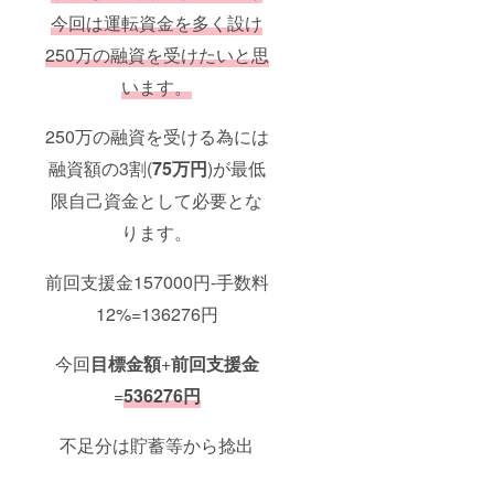
今回は運転資金を多く設け
250万の融資を受けたいと思
います。
250万の融資を受ける為には
融資額の3割(
75万円
)が最低
限自己資金として必要とな
ります。
前回支援金157000円-手数料
12%=136276円
今回
目標金額
+
前回支援金
=
536276円
不足分は貯蓄等から捻出