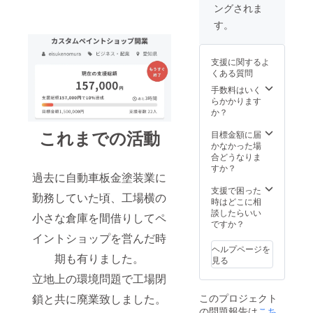
ングされま
す。
支援に関するよ
くある質問
手数料はいく
らかかります
か？
これまでの活動
目標金額に届
かなかった場
合どうなりま
すか？
過去に自動車板金塗装業に
支援で困った
勤務していた頃、工場横の
時はどこに相
談したらいい
小さな倉庫を間借りしてペ
ですか？
イントショップを営んだ時
ヘルプページを
期も有りました。
見る
立地上の環境問題で工場閉
このプロジェクト
鎖と共に廃業致しました。
の問題報告は
こち