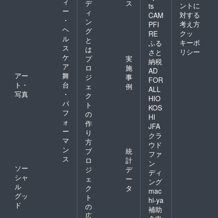
ィ
デ
ス
ントに
ts
ー
ィ
対する
CAM
・
ン
考え方
PFI
ヘ
グ
クッ
RE
ル
と
キーポ
ふる
ス
は
リシー
さと
ケ
プ
実
納税
ア
ロ
施
AD
アー
舞
ジ
事
FOR
ト・
台
ェ
例
ALL
写真
・
ク
HIO
パ
ト
KOS
フ
の
HI
ォ
作
JFA
ー
り
クラ
マ
方
ウド
ン
プ
統
ファ
ス
ロ
計
ン
ソー
ジ
デ
ディ
シャ
ェ
ー
ング
ル
ク
タ
mac
グッ
ト
hi-ya
ド
の
補助
広