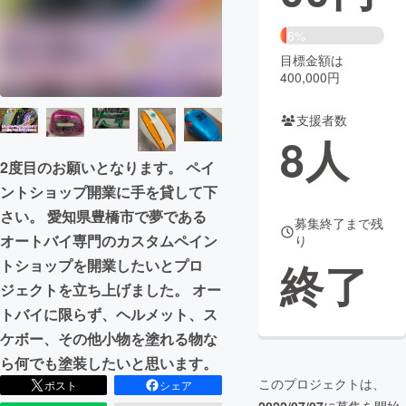
まちづくり・地域活性化
6%
目標金額は
400,000円
CAMPFIRE for Social Good
CAMPFIRE Creation
CAMPFIREふるさと納税
machi-ya
コミュニティ
支援者数
8
人
2度目のお願いとなります。 ペイ
ントショップ開業に手を貸して下
さい。 愛知県豊橋市で夢である
募集終了まで残
オートバイ専門のカスタムペイン
り
終了
トショップを開業したいとプロ
ジェクトを立ち上げました。 オー
トバイに限らず、ヘルメット、ス
ケボー、その他小物を塗れる物な
ら何でも塗装したいと思います。
このプロジェクトは、
ポスト
シェア