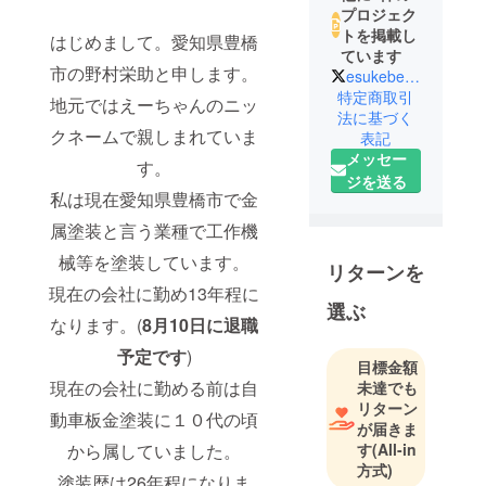
プロジェク
トを掲載し
はじめまして。愛知県豊橋
ています
市の野村栄助と申します。
esukebe2525
特定商取引
地元ではえーちゃんのニッ
法に基づく
クネームで親しまれていま
表記
メッセー
す。
ジを送る
私は現在愛知県豊橋市で金
属塗装と言う業種で工作機
械等を塗装しています。
リターンを
現在の会社に勤め13年程に
選ぶ
なります。(
8月10日に退職
予定です
)
目標金額
現在の会社に勤める前は自
未達でも
リターン
動車板金塗装に１０代の頃
が届きま
す
(All-in
から属していました。
方式)
塗装歴は26年程になりま