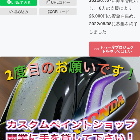
2022/07/07
に募集を開始
LINEで送る
URLコピー
し、
8
人の支援により
埋め込み
QRコード
26,000
円の資金を集め、
2022/08/08
に募集を終了
しました
もう一度プロジェク
トをやってほしい