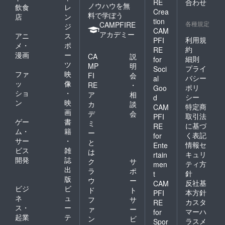
RE
合わせ
ノウハウを無
飲食
レ
Crea
料で学ぼう
店
ン
tion
各種規定
CAMPFIRE
ジ
CAM
アカデミー
アニ
ス
利用規
PFI
メ・
ポ
約
RE
漫画
ー
CA
説
細則
for
ツ
MP
明
プライ
Soci
ファ
映
FI
会
バシー
al
ッ
像
RE
・
ポリ
Goo
ショ
・
ア
相
シー
d
ン
映
カ
談
特定商
CAM
画
デ
会
取引法
PFI
ゲー
書
ミ
に基づ
RE
ム・
籍
ー
く表記
for
サー
・
と
情報セ
Ente
ビス
雑
は
キュリ
rtain
開発
誌
ク
サ
ティ方
men
出
ラ
ポ
針
t
版
ウ
ー
反社基
CAM
ビジ
ビ
ド
ト
本方針
PFI
ネ
ュ
フ
サ
カスタ
RE
ス・
ー
ァ
ー
マーハ
for
起業
テ
ン
ビ
ラスメ
Spor