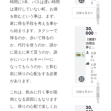
期限：
願い致
時間に1本、バスは遅い時間
浮木
こ
月
て、宿
2023年
の
しま
ホーム
リ
泊とそ
は運行していない町。お酒
4月末日
タ
す。 ＊
ページ
ー
の人の
チェッ
ン
宿泊チ
詳細を見る
からお
を
を飲むという事は、まず、
何かの
クイン
選
ケット
問い合
択
ブツブ
まで ・
す
を利用
わせ頂
る
家に帰る手段を考える事か
ツ交換
人数：
される
けま
30,
の様な
最大4名
際に
す。 ＊
ら始まります。タクシーで
利用も
000
まで宿
は、ご
冬季の
円
ある浮
泊が可
予約時
帰るのか、歩いて帰るの
深夜は
【個室1
木。 1
能 ＊予
にチ
極寒と
泊宿泊
週間浮
約の際
か、代行を使うのか、誰か
ケット
なりま
券と農
木ス
に必要
利用の
すの
業体
に迎えに来て貰うのか、誰
タッフ
となり
旨とお
で、オ
支援
験】 浮
として
ますの
名前を
者：
ススメ
かにハンドルキーパーに
木の個
滞在し
で、備
0人
お伝え
しませ
室に1泊
て、過
考欄に
下さ
お届
ん。 ＊
なってもらうのか、と飲む
と採れ
ごすチ
お名前
け予
い。 ＊
予約状
たて野
ケット
定：
のご記
電話or
況によ
前に帰りの心配をする必要
菜の収
2022
を提供
入をお
浮木
り希望
年10
穫体験
しま
願い致
があります。
ホーム
日が満
こ
月
の宿泊
す。 ・
の
しま
ページ
室と
リ
チケッ
予約受
タ
す。 ＊
からお
なって
ー
トを提
付日：
これは、飲みに行く事が面
ン
宿泊チ
詳細を見る
問い合
いる事
を
供致し
2022年
選
ケット
わせ頂
もあり
択
倒となる原因にもなります
ます。
10月16
す
を利用
けま
ますの
る
・予約
日から
される
す。 ＊
で、早
し、帰りの心配で楽しくお
30,
受付
・有効
際に
お坊さ
めのご
日：
期限：