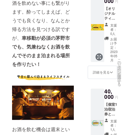
000
は、ご
んの急
円
予約を
酒を飲めない事にも繋がり
2022年
2023年
予約時
遽の都
お願い
【オリ
10月16
10月末
にチ
合など
ます。酔ってしまえば、ど
致しま
ジナル
日から
日まで
ケット
によ
す。
ティッ
・有効
・日程
うでも良くなり、なんとか
利用の
り、開
シュ
期限：
は応相
旨とお
催不可
支援
ケー
2023年
帰る方法を見つける訳です
談 ・部
名前を
者：
となる
ス】 木
10月末
屋：ド
0人
お伝え
場合が
が、
車移動が必須の茅野市
と布を
日
ミト
下さ
お届
ありま
使った
チェッ
リー部
け予
い。 ＊
す。そ
でも、気兼ねなくお酒を飲
オリジ
クイン
定：
屋予定
電話or
の場合
ナル
2023
まで ・
・人
浮木
には、
んでそのまま泊まれる場所
年05
ティッ
人数：
数：1チ
ホーム
その時
こ
月
シュ
最大3名
の
ケット
ページ
を作りたい！
にご相
リ
ケース
まで宿
タ
で1名
からお
談させ
ー
を提供
泊が可
ン
＊予約
詳細を見る
問い合
て頂き
を
させて
能 ＊予
選
の際に
わせ頂
ます。
択
頂きま
約の際
す
必要と
けま
＊予約
る
す。 ＊
に必要
なりま
す。 ＊
状況に
40,
色や布
となり
すの
予約状
より希
のデザ
000
ますの
で、備
況によ
円
望日が
インな
で、備
考欄に
り希望
満室と
【個室1
ど一つ
考欄に
お名前
日が満
なって
泊宿泊
一つ異
お名前
のご記
室と
いる事
券と
なりま
のご記
入をお
なって
もあり
BBQと
す。 ＊
入をお
願い致
いる事
支援
ますの
飲み放
完成次
願い致
しま
者：
もあり
で、早
題2時
お酒を飲む機会は週末とい
第随時
しま
1人
す。 ＊
ますの
めのご
間】 浮
送らせ
す。 ＊
チケッ
お届