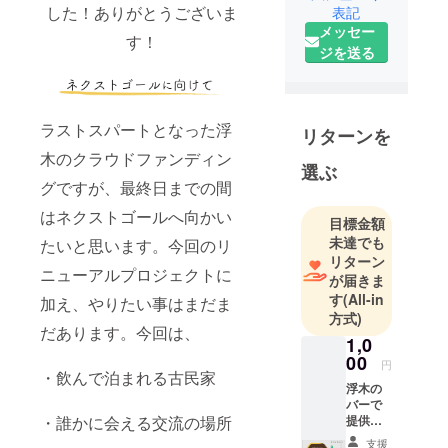
した！ありがとうございま
表記
Fumokuは、
メッセー
2019年9月に
す！
ジを送る
オープンし
たゲストハ
ウス
ラストスパートとなった浮
リターンを
木のクラウドファンディン
選ぶ
グですが、最終日までの間
はネクストゴールへ向かい
目標金額
未達でも
たいと思います。今回のリ
リターン
ニューアルプロジェクトに
が届きま
す
(All-in
加え、やりたい事はまだま
方式)
だあります。今回は、
1,0
00
円
・飲んで泊まれる古民家
浮木の
バーで
提供し
・誰かに会える交流の場所
てい
支援