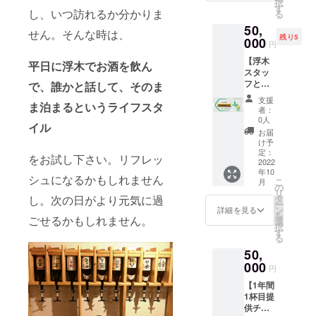
択
ます。
クイン
す
時期に
し、いつ訪れるか分かりま
る
浮木ス
まで ・
よって
50,
タッフ
人数：
は収穫
せん。そんな時は、
残り5
が浮木
000
最大5名
以外と
円
の過ご
まで宿
なる場
【浮木
し方を
泊が可
平日に浮木でお酒を飲ん
合もあ
スタッ
人生の
能 ＊予
りま
フとし
休憩プ
で、誰かと話して、そのま
約の際
す。 ＊
て1ヶ月
ランと
に必要
予約状
支援
ま泊まるというライフスタ
滞在】
して、
となり
者：
況によ
居候や
おもて
ますの
0人
り希望
イル
旅人が
なしし
で、備
お届
日が満
数日ま
ます。
考欄に
け予
室と
たは
・予約
定：
お名前
なって
をお試し下さい。リフレッ
数ヶ月
2022
受付
のご記
いる事
年10
滞在し
日：
入をお
シュになるかもしれません
もあり
こ
月
て、宿
2022年
の
願い致
ますの
リ
泊とそ
10月16
タ
し。次の日がより元気に過
しま
で、早
ー
の人の
日から
ン
す。 ＊
詳細を見る
めのご
を
何かの
ごせるかもしれません。
・有効
選
宿泊チ
予約を
択
ブツブ
期限：
す
ケット
お願い
る
ツ交換
2023年
を利用
致しま
50,
の様な
7月末日
される
す。
利用も
000
チェッ
際に
円
ある浮
クイン
は、ご
【1年間
木。 そ
まで ・
予約時
1杯目提
んな浮
人数：1
にチ
供チ
木に1ヶ
チケッ
ケット