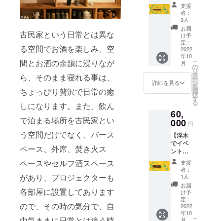
ケッ
月ス
トで最
利用の
支援
ト】 1
タッフ
大2名ま
旨とお
者：
年間浮
として
で宿泊
3人
名前を
木に訪
滞在し
が可能
お伝え
お届
古民家という日常とは異な
れた時
て、過
＊予約
け予
下さ
は、
ごすチ
定：
の際に
い。 ＊
る空間でお酒を楽しみ、空
バーカ
2022
ケット
必要と
電話or
年10
ウン
を提供
なりま
浮木
間とお酒の余韻に浸りなが
こ
月
ターに
しま
の
すの
ホーム
リ
て1杯目
す。 ・
タ
で、備
ページ
ら、そのまま寝れる事は、
ー
を提供
予約受
ン
考欄に
詳細を見る
からお
を
致しま
付日：
選
ちょっぴり贅沢で日常の癒
お名前
問い合
択
す。 有
2022年
す
のご記
わせ頂
る
効期
しになります。また、飲ん
10月16
入をお
けま
60,
限：
日から
願い致
す。 ＊
で泊まる場所を古民家とい
2022年
000
・有効
しま
予約状
円
10月16
期限：
す。 ＊
況によ
う空間だけでなく、バース
【浮木
日-2023
2023年
宿泊チ
り希望
でイベ
年10月
10月末
ケット
日が満
ペース、外席、焚き火ス
ントや
16日 ＊
日まで
を利用
室と
ワーク
カード
・日程
される
ペースやセルフ酒スペース
なって
支援
ショッ
をお作
は応相
際に
者：
いる事
プ開催
りしま
があり、プロジェクターも
談 ・部
1人
は、ご
もあり
券】 宿
すの
屋：ド
予約時
お届
ますの
泊部屋
各部屋に設置してあります
で、
ミト
け予
にチ
で、早
が4室、
カード
定：
リー部
ケット
めのご
ので、その時の気分で、自
1階のテ
2022
に表記
屋予定
利用の
予約を
年10
ラス、2
される
・人
旨とお
お願い
由気ままに日常とは違う時
こ
月