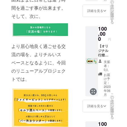
階のベ
お名前
の
数：1チ
名前を
致しま
リ
ランダ
を備考
タ
ケット
お伝え
間を過ごす事が出来ます。
す。
ー
とテラ
欄にご
ン
で1名
詳細を見る
下さ
を
ス、
入力お
選
＊予約
そして、次に、
い。 ＊
択
バーカ
願い致
す
の際に
電話or
る
ウン
しま
必要と
浮木
100
ター、
す。 ＊
なりま
ホーム
ソファ
,00
1日1杯
すの
ページ
席、お
の提供
0
で、備
からお
円
酒ス
となり
考欄に
問い合
より居心地良く過ごせる交
ペース
【オリ
ます。
お名前
わせ頂
と言っ
ジナル
＊チ
のご記
けま
流の場を、よりチルいス
た空間
行燈】
ケット
入をお
す。 ＊
のある
浮木の
購入者
願い致
予約状
支援
ペースとなるように、今回
浮木
看板と
の方が
しま
況によ
者：
で、イ
しても
対象と
す。 ＊
0人
のリニューアルプロジェク
り希望
ベント
使って
なりま
チケッ
日が満
お届
やワー
いる行
す ※リ
トでは、
トを利
け予
室と
クショ
燈を提
ターン
定：
用され
なって
プを1日
供致し
2023
に酒類
る際に
いる事
年06
開催す
ます。
が含ま
は、ご
もあり
こ
月
る権利
・制作
れるた
の
予約時
ますの
リ
を提供
期間：
め、20
タ
にチ
で、早
ー
しま
約2ヶ
歳未満
ン
ケット
詳細を見る
めのご
を
す。 ・
月-3ヶ
の方は
選
利用の
予約を
択
予約受
月 ・文
このリ
す
旨とお
お願い
る
付日：
字のデ
ターン
名前を
致しま
100
2022年
ザイン
を選択
お伝え
す。