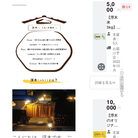
5,0
屋の一
---------
リター
残り5
つの
00
ンに酒
円
ベッド
類が含
【浮木
の1泊チ
まれる
米
ケット
ため、
3kg】
を提供
20歳未
浮木で
させて
満の方
支援
も使っ
頂きま
はこの
者：
ている
す。。
5人
リター
お米。
（今現
ンを選
お届
3kgを送
在は混
け予
択でき
らせて
合ドミ
定：
ませ
頂きま
2022
トリー
ん。
年10
す。 自
ではな
こ
月
然に恵
く、男
の
リ
まれた
性限定
タ
ー
土と水
ドミト
ン
詳細を見る
を
で育つ
リーと
選
択
お米、
して運
す
る
浮木の
用して
10,
スタッ
いく
フが育
000
為、男
円
ててい
性限定
【浮木
ます。
となり
のオリ
こちら
ま
ジナルT
は、農
す。）
シャ
家と浮
・予約
支援
ツ】 浮
木の両
受付
こんにちは、浮木です。ご
者：