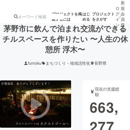
新
ロ
規
グ
会
プロジェクトを掲
はじ
プロジェクト
/
載するには
める
をさがす
イ
員
ン
登
茅野市に飲んで泊まれ交流ができる
録
チルスペースを作りたい 〜人生の休
憩所 浮木〜
人気のプロ
注目のリ
注目の新着プロ
募集終了が近いプ
もうすぐ公開
ジェクト
ターン
ジェクト
ロジェクト
されます
fumoku
まちづくり・地域活性化
長野県
アート・写真
音楽
現在の支援総
テクノロジー・ガジェット
ゲーム・サ
額
663,
映像・映画
書籍・雑誌
277
ビジネス・起業
チャレンジ