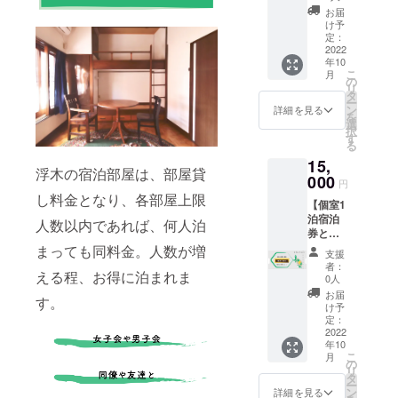
スのあ
限：
10月末
き1名
お届
る1階の
2023年
日まで
け予
・所要
大部
10月末
定：
・内容
時間：
屋」に1
2022
日 ・焚
量：
18時ー
年10
泊でき
き火時
720g ・
22時 ・
こ
月
る宿泊
間：
の
浮木に
事前打
リ
チケッ
18:00~
タ
てボト
ち合わ
ー
トを提
21:30の
ン
ルを
詳細を見る
せ有 ＊
を
供致し
間 ＊ご
選
キープ
予約の
択
ます。
予約の
す
させて
際に必
る
・予約
際に必
頂きま
要とな
15,
受付
要にな
す。 ＊
ります
浮木の宿泊部屋は、部屋貸
日：
000
ります
備考欄
ので、
円
2022年
ので、
にお名
備考欄
し料金となり、各部屋上限
【個室1
10月16
備考欄
前の記
にお名
泊宿泊
日から
にお名
人数以内であれば、何人泊
入をお
前のご
券と散
・有効
前の記
願い致
記入を
歩】 浮
期限：
まっても同料金。人数が増
入をお
しま
お願い
支援
木に1泊
2023年
願い致
す。ま
者：
致しま
える程、お得に泊まれま
して、
4月末日
しま
0人
た、お
す。 ＊
バー営
チェッ
す。 ＊
名前と
お届
宿泊チ
す。
業終了
クイン
チケッ
け予
は別の
ケット
後の
まで ・
定：
トを利
名前で
を利用
0:00過
2022
人数：
用され
ボトル
される
年10
ぎに、
最大6名
る際
キープ
際に
こ
月
バース
まで宿
の
は、予
する場
は、ご
リ
タッフ
泊が可
タ
約時に
合に
予約時
ー
と深夜
能 ＊予
ン
その旨
詳細を見る
は、ボ
にチ