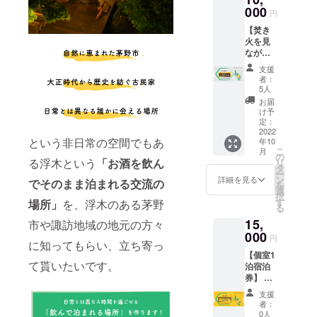
ますの
味違う
000
訪れる
い。 ＊
で、早
円
自家製
人との
電話or
めのご
【焚き
のレモ
会話や
浮木
予約を
火を見
ンサ
スタッ
ホーム
お願い
ながら
ワー。
フとの
ページ
致しま
飲み放
浮木に
コミュ
からお
す。
支援
題2時間
訪れた
ニケー
問い合
者：
（宿泊
時に、
ション
5人
わせ頂
な
お一人
など、
けま
お届
し）】
で、お
お楽し
け予
す。 ＊
浮木の
連れの
定：
みくだ
予約状
テラス
2022
方と、
さい。
況によ
という非日常の空間でもあ
年10
で焚き
浮木で
・予約
り希望
こ
月
火を見
出会っ
の
受付
日が満
る浮木という
「お酒を飲ん
リ
なが
た人に
タ
日：
室と
ー
ら、飲
振る舞
ン
2022年
詳細を見る
なって
でそのまま泊まれる交流の
を
み放題2
う楽し
選
10月16
いる事
択
時間チ
み方も
す
日から
場所」
を、浮木のある茅野
もあり
る
ケット
ありで
・有効
ますの
15,
を提供
市や諏訪地域の地元の方々
す。 ・
期限：
で、早
致しま
000
ボトル
2023年
めのご
円
に知ってもらい、立ち寄っ
す。 ・
キープ
4月末日
予約を
【個室1
予約受
有効期
チェッ
お願い
て貰いたいです。
泊宿泊
付日：
限：
クイン
致しま
券】 浮
2022年
2022年
まで ・
す。
木の
10月16
10月16
人数：1
支援
「縁側
日〜 ・
日〜
チケッ
者：
とテラ
有効期
2023年
0人
トにつ