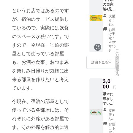
ん。
の自家
ンドの
製4兄弟
ドリッ
というお店ではあるのです
の飲み
プコー
支援
が、宿泊のサービス提供し
比べ】
ヒー
者：
浮木で
パック3
2人
ているので、実際には飲食
人気の
つ提供
お届
オリジ
させて
け予
のスペースが狭いです。で
ナルジ
頂きま
定：
ント
2022
す！ 名
すので、今現在、宿泊の部
年10
ニック
称：ブ
こ
月
もそう
レンド
の
屋として使っている部屋
リ
です
コー
タ
ー
が、他
も、お酒や食事、おつまみ
ヒー
ン
詳細を見る
を
にも浮
（粉）
選
択
を楽しみ日帰りが気軽に出
木自家
原材料
す
る
製のオ
名：
来る部屋を作りたいと考え
3,0
リジナ
コー
ルのお
00
ヒー豆
円
ています。
酒があ
内容
浮木に
りま
量：
滞在し
す。季
10g（1
今現在、宿泊の部屋として
ている
節によ
杯分）
多国籍
り変更
使っている各部屋には、そ
保存方
支援
の料理
となる
法：直
者：
を提供
れぞれに外席がある部屋で
ことも
射日
3人
してい
あるの
光、高
お届
す。その外席を解放的に過
る料理
です
温多湿
け予
人は、
が、基
定：
を避け