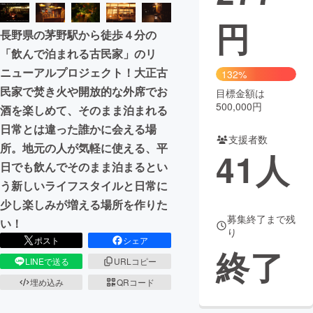
円
まちづくり・地域活性化
長野県の茅野駅から徒歩４分の
「飲んで泊まれる古民家」のリ
CAMPFIRE for Social Good
CAMPFIRE Creation
ニューアルプロジェクト！大正古
132%
CAMPFIREふるさと納税
machi-ya
コミュニティ
民家で焚き火や開放的な外席でお
目標金額は
500,000円
酒を楽しめて、そのまま泊まれる
日常とは違った誰かに会える場
支援者数
所。地元の人が気軽に使える、平
41
人
日でも飲んでそのまま泊まるとい
う新しいライフスタイルと日常に
少し楽しみが増える場所を作りた
募集終了まで残
い！
り
ポスト
シェア
終了
LINEで送る
URLコピー
埋め込み
QRコード