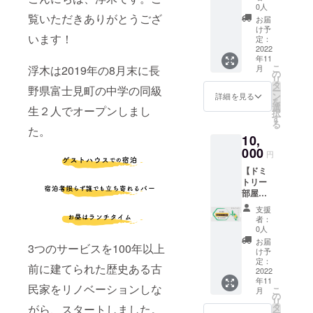
木ス
方応援
日：
0人
タッフ
となり
覧いただきありがとうござ
2022年
お届
のオリ
ます。
10月16
け予
います！
ジナル
名称：
定：
日から
デザイ
2022
浮木の
・有効
年11
ンのT
新米 産
期限：
こ
月
浮木は2019年の8月末に長
シャツ
地：長
の
2023年
リ
を送ら
野県
タ
4月末日
野県富士見町の中学の同級
ー
せて頂
量：
ン
チェッ
詳細を見る
を
きま
3Kg 保
選
クイン
生２人でオープンしまし
択
す。 普
存方
す
まで ・
る
段着と
法：直
た。
人数：
10,
してパ
射日
最大4名
ジャマ
000
光、高
まで宿
円
として
温多湿
泊が可
【ドミ
ご利用
を避け
能 ＊予
トリー
下さ
保存し
約の際
部屋貸
い！ ＊
てくだ
に必要
切1泊宿
デザイ
さい。
となり
支援
泊券】
ンは異
ますの
者：
今回の
なる事
0人
で、備
プロ
があり
考欄に
お届
3つのサービスを100年以上
ジェク
ます。
け予
お名前
トで改
定：
のご記
前に建てられた歴史ある古
修した
2022
入をお
年11
「新設
願い致
民家をリノベーションしな
こ
月
ドミト
の
しま
リ
リーの
タ
がら、スタートしました。
す。 ＊
ー