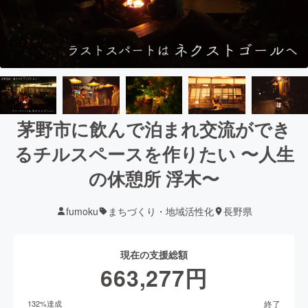
茅野市に飲んで泊まれ交流ができ
るチルスペースを作りたい 〜人生
の休憩所 浮木〜
fumoku
まちづくり・地域活性化
長野県
現在の支援総額
663,277
円
終了
132
%達成