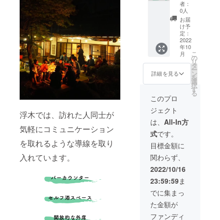
のご記
・有効
す】 浮
者：
入をお
期限：
木の、1
0人
願い致
2023年
階の大
お届
しま
10月末
部屋と2
け予
す。 ＊
日まで
階の洋
定：
チケッ
・人
室と和
2022
年10
トを利
数：最
室の3室
こ
月
用され
大15名
貸切
の
リ
る際に
・お酒
で、
タ
ー
は、ご
やおつ
チェッ
ン
詳細を見る
を
予約時
まみな
クイン
選
択
にチ
どは別
から
す
る
ケット
途追加
バー営
このプロ
利用の
料金と
業終了
ジェクト
旨とお
なりま
まで、
浮木では、訪れた人同士が
名前を
す。 ＊
ずっと
は、
All-In方
お伝え
予約の
飲み放
気軽にコミュニケーション
式
です。
下さ
際に必
題付き
を取れるような導線を取り
い。 ＊
要とな
の宿泊
目標金額に
日程は
ります
チケッ
入れています。
関わらず、
ご相談
ので、
トを提
させて
備考欄
供しま
2022/10/16
下さ
にお名
す。こ
23:59:59
ま
い。 ＊
前のご
の日だ
電話or
記入を
け、
でに集まっ
浮木
お願い
チェッ
た金額が
ホーム
致しま
クイン
ページ
す。 ＊
は
ファンディ