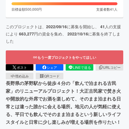
目標金額
500,000
円
支援者数
41
人
このプロジェクトは、
2022/09/16
に募集を開始し、
41
人の支援
により
663,277
円の資金を集め、
2022/10/16
に募集を終了しま
した
もう一度プロジェクトをやってほしい
ポスト
シェア
LINEで送る
URLコピー
埋め込み
QRコード
長野県の茅野駅から徒歩４分の「飲んで泊まれる古民
家」のリニューアルプロジェクト！大正古民家で焚き火
や開放的な外席でお酒を楽しめて、そのまま泊まれる日
常とは違った誰かに会える場所。地元の人が気軽に使え
る、平日でも飲んでそのまま泊まるという新しいライフ
スタイルと日常に少し楽しみが増える場所を作りたい！