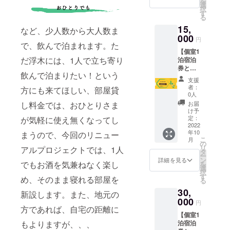
を
の散歩
約の際
選
とお名
トル
ケット
択
付きの
に必要
す
前をお
キープ
利用の
る
宿泊チ
となり
伝え下
用の名
旨とお
15,
ケット
ますの
など、少人数から大人数ま
さい。
前の記
名前を
を提供
000
で、備
入もお
円
お伝え
致しま
で、飲んで泊まれます。た
考欄に
願い致
下さ
【個室1
す。 ・
お名前
しま
い。 ＊
だ浮木には、1人で立ち寄り
泊宿泊
予約受
のご記
す。
電話or
券と座
付日：
入をお
浮木
飲んで泊まりたい！という
禅】 浮
2022年
願い致
支援
ホーム
木に1泊
10月16
しま
者：
方にも来てほしい、部屋貸
ページ
できる
日から
す。 ＊
0人
からお
宿泊と
・有効
宿泊チ
お届
し料金では、おひとりさま
問い合
朝座禅
期限：
ケット
け予
わせ頂
と朝
2022年
定：
が気軽に使え無くなってし
を利用
けま
コー
2022
10月末
される
す。 ＊
年10
ヒーチ
まうので、今回のリニュー
日
際に
予約状
こ
月
ケット
チェッ
の
は、ご
況によ
リ
アルプロジェクトでは、1人
を提供
クイン
タ
予約時
り希望
ー
致しま
まで ・
ン
にチ
詳細を見る
日が満
でもお酒を気兼ねなく楽し
を
す。 ・
人数：
選
ケット
室と
択
予約受
最大3名
す
利用の
め、そのまま寝れる部屋を
なって
る
付日：
まで宿
旨とお
いる事
30,
2022年
泊と散
名前を
新設します。また、地元の
もあり
10月16
000
歩が可
お伝え
円
ますの
日から
方であれば、自宅の距離に
能 ＊冬
下さ
で、早
【個室1
・有効
季不可
い。 ＊
めのご
泊宿泊
もよりますが、、、
期限：
＊予約
電話or
予約を