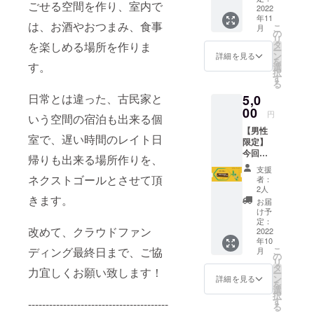
ごせる空間を作り、室内で
レシピ
2022
本的に4
保存し
年11
本も出
種類以
てくだ
は、お酒やおつまみ、食事
こ
月
してい
上の自
の
さい。
リ
るので
家製の
タ
賞味期
を楽しめる場所を作りま
ー
すが、
お酒が
ン
限：
詳細を見る
を
そのレ
す。
ありま
選
2023/3/
択
シピ本1
す。 そ
す
20
る
冊を提
のオス
日常とは違った、古民家と
5,0
供させ
スメの
て頂き
00
自家製4
円
いう空間の宿泊も出来る個
ます。
兄弟の
【男性
多国籍
お酒
室で、遅い時間のレイト日
限定】
料理や
を、浮
今回の
カレー
木に訪
帰りも出来る場所作りを、
プロ
に興味
れた際
支援
ジェク
のある
に、ご
ネクストゴールとさせて頂
者：
トで改
方に、
提供し
2人
修した
きます。
特にオ
ます！
お届
新設ド
ススメ
有効期
け予
ミト
です！
定：
限：
改めて、クラウドファン
リーの
2022
2022年
年10
宿泊券
10月16
こ
ディング最終日まで、ご協
月
です。2
の
日〜
リ
段ベッ
タ
2023年
力宜しくお願い致します！
ー
ドが2つ
ン
3月31日
詳細を見る
を
あるド
選
（休業
択
ミト
す
日を除
----------------------------------------
る
リー部
く） ※