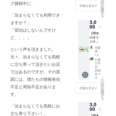
浮木の
の味を
タ
グ挑戦中に、
ー
オリジ
是非、
ン
詳細を見る
を
ナルス
浮木で
選
択
テッ
お楽し
す
「泊まらなくても利用でき
る
カーを
み下さ
3,0
送らせ
い。 有
ますか？」
て頂き
00
効期
円
「宿泊はしないんですけ
ます！
限：
【浮木
応援あ
2022年
ど、、、」
のオリ
りがと
10月16
ジナル
うござ
日〜
コー
いま
2023年
支援
という声を頂きました。
ヒード
す！
3月31日
者：
リップ
（休業
1人
元々、泊まらなくても気軽
パッ
日を除
お届
ク】 浮
く） ※
け予
に立ち寄って頂きたいお店
木で過
定：
リター
ごす時
2022
ではあるのですが、その原
ンに酒
年11
間のひ
類が含
こ
月
因には、僕たちの情報発信
とつと
の
まれる
リ
して、
タ
ため、
ー
不足と周知不足がありま
癒しの
ン
20歳未
詳細を見る
を
時間の
選
満の方
す。
択
コー
す
はこの
る
ヒータ
リター
3,0
イム。
ンを選
「泊まらなくても気軽にお
浮木オ
00
択でき
円
リジナ
立ち寄り下さい！」
ませ
【浮木
ルブレ