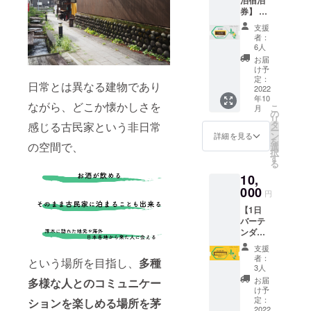
・有効
ますの
室と
券】 浮
期限：
で、備
なって
木の
2023年
考欄に
支援
いる事
「テラ
4月末日
お名前
者：
もあり
スのあ
チェッ
のご記
6人
ますの
る2階の
クイン
入をお
お届
で、早
和室」
まで ・
願い致
け予
めのご
に1泊で
人数：
定：
しま
予約を
日常とは異なる建物であり
きる宿
2022
最大3名
す。 ＊
お願い
年10
泊チ
まで宿
宿泊チ
ながら、どこか懐かしさを
致しま
こ
月
ケット
泊が可
の
ケット
す。
リ
を提供
能 ＊予
タ
を利用
感じる古民家という非日常
ー
致しま
約の際
ン
される
詳細を見る
を
す。 ・
の空間で、
に必要
選
際に
択
予約受
となり
す
は、ご
る
付日：
ますの
予約時
10,
2022年
で、備
にチ
10月16
000
考欄に
ケット
円
日から
お名前
利用の
【1日
・有効
のご記
旨とお
バーテ
期限：
入をお
名前を
ンダー
2023年
願い致
お伝え
体験と
4月末日
しま
下さ
支援
宿泊】
チェッ
す。 ＊
い。 ＊
者：
という場所を目指し、
多種
浮木の
クイン
宿泊チ
3人
電話or
バーカ
まで ・
ケット
浮木
お届
多様な人とのコミュニケー
ウン
人数：
を利用
け予
ホーム
ターに
最大4名
定：
される
ションを楽しめる場所を茅
ページ
立って
2022
まで宿