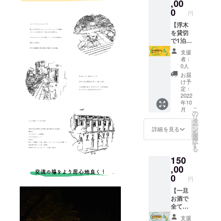
10月16
など、
,00
できま
下さ
日から
メール
せん。
0
い。 ＊
円
・有効
にてご
日程は
期限：
相談さ
【浮木
ご相談
2023年
せて頂
を貸切
させて
10月末
きま
で1泊宿
下さ
日まで
す。
泊】 浮
い。 ＊
支援
・時
木のス
電話or
者：
間：
タッフ
浮木
0人
11:00 -
ルーム
ホーム
お届
23:00
以外自
ページ
け予
・日程
由に
定：
からお
は応相
使って
2022
問い合
年10
談 ＊宿
頂ける1
わせ頂
こ
月
泊が必
泊貸切
の
けま
リ
要な場
で宿泊
タ
す。
ー
合には
をして
ン
詳細を見る
を
別途ご
頂ける
選
択
相談下
チケッ
す
る
さい。
トを提
150
＊予約
供致し
の際に
ます。
,00
必要と
・予約
0
円
なりま
受付
すの
日：
【一旦
で、備
2022年
お酒で
考欄に
10月16
全て忘
お名前
日から
れま
支援