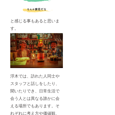
ンに酒
類が含
まれる
ため、
20歳未
と感じる事もあると思いま
満の方
はこの
す。
リター
ンを選
択でき
ませ
ん。
浮木では、訪れた人同士や
スタッフと話しをしたり、
聞いたりでき、日常生活で
会う人とは異なる誰かに会
える場所でもあります。そ
れぞれに考え方や価値観、