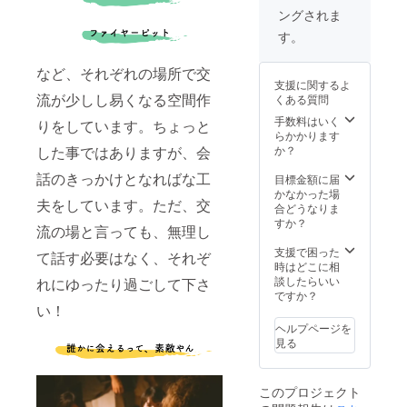
からお
チケッ
11:00。
ングされま
問い合
トを利
・予約
わせ頂
用され
受付
す。
けま
る際に
日：
す。 ＊
は、ご
2022年
など、それぞれの場所で交
防音に
予約時
10月16
支援に関するよ
弱い古
にチ
日から
流が少しし易くなる空間作
くある質問
民家で
ケット
・有効
すの
利用の
期限：
手数料はいく
りをしています。ちょっと
で、音
旨とお
2023年
らかかります
が大き
名前を
10月末
か？
した事ではありますが、会
い内容
お伝え
日まで
は不可
下さ
・飲み
話のきっかけとなればな工
目標金額に届
となり
い。 ＊
放題：
かなかった場
夫をしています。ただ、交
ます。
電話or
11:00 -
合どうなりま
＊宿泊
浮木
0:00 ・
すか？
流の場と言っても、無理し
のサー
ホーム
人数：
ビスも
ページ
最大10
支援で困った
て話す必要はなく、それぞ
提供し
からお
名まで
時はどこに相
ている
問い合
＊予約
談したらいい
れにゆったり過ごして下さ
為、早
わせ頂
の際に
ですか？
めに日
けま
必要と
い！
程のご
す。 ＊
なりま
ヘルプページを
相談を
予約状
すの
見る
お願い
況によ
で、備
致しま
り希望
考欄に
す。
日が満
お名前
このプロジェクト
室と
のご記