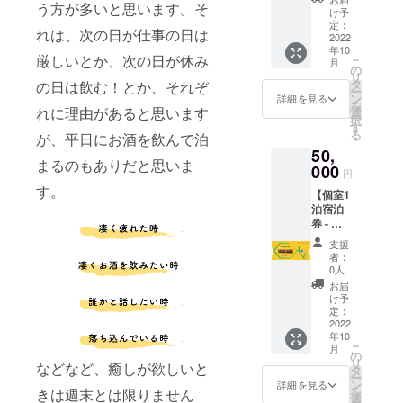
で、早
予約を
う方が多いと思います。そ
木の
て頂き
宿泊チ
け予
トを利
めのご
お願い
「テラ
ます。
定：
ケット
用され
予約を
致しま
れは、次の日が仕事の日は
スと縁
2022
を利用
る際に
お願い
す。
年10
側のあ
される
は、ご
厳しいとか、次の日が休み
致しま
こ
月
る1階の
の
際に
予約時
す。
リ
大部
タ
は、ご
の日は飲む！とか、それぞ
にチ
ー
屋」に1
ン
予約時
詳細を見る
ケット
を
泊と
れに理由があると思います
選
にチ
利用の
択
BBQと
す
ケット
旨とお
る
が、平日にお酒を飲んで泊
飲み放
利用の
名前を
50,
題2時間
旨とお
お伝え
まるのもありだと思いま
の付い
000
名前を
下さ
円
た宿泊
お伝え
い。 ＊
す。
【個室1
チケッ
下さ
日程は
泊宿泊
トを提
い。 ＊
ご相談
券 - 人
供致し
電話or
させて
生の休
ます。
浮木
下さ
支援
憩プラ
・予約
ホーム
者：
い。 ＊
ン】 浮
受付
0人
ページ
電話or
木の個
日：
からお
お届
浮木
室に1泊
2022年
け予
問い合
ホーム
と人生
10月16
定：
わせ頂
ページ
の休憩
2022
日から
けま
からお
年10
プラン
・有効
す。 ＊
問い合
こ
月
の宿泊
期限：
の
冬季は
わせ頂
リ
などなど、癒しが欲しいと
チケッ
2023年
タ
不可と
けま
ー
トを提
7月末日
ン
詳細を見る
なりま
す。
を
きは週末とは限りません
供致し
チェッ
選
す。 ＊