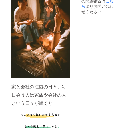
の問題報告は
こち
なって
入をお
いる事
願い致
ら
よりお問い合わ
もあり
しま
せください
ますの
す。 ＊
で、早
チケッ
めのご
トを利
予約を
用され
お願い
る際に
致しま
は、ご
す。
予約時
にチ
ケット
利用の
旨とお
名前を
お伝え
下さ
い。 ＊
電話or
家と会社の往復の日々、毎
浮木
ホーム
日会う人は家族や会社の人
ページ
からお
という日々が続くと、
問い合
わせ頂
けま
す。 ※
リター