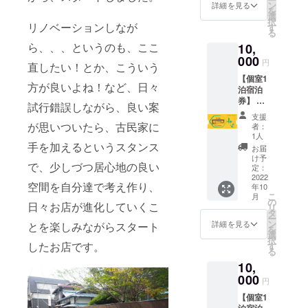
部屋」
ン
詳細を見る
宿泊チ
を
に1泊で
選
ケット
択
きる宿
リノベーションしなが
す
を利用
る
泊チ
される
ら、、、というのも、ここ
10,
ケット
際に
を提供
000
は、ご
円
直したい！とか、こういう
致しま
予約時
【個室1
す。 ・
にチ
方が良いよね！など、日々
泊宿泊
予約受
ケット
券】 浮
付日：
試行錯誤しながら、良い案
利用の
木の
2022年
旨とお
支援
「ベラ
10月16
が思いついたら、古民家に
者：
名前を
ンダの
日から
1人
お伝え
ある2階
手を加えるというスタンス
・有効
お届
下さ
の洋
期限：
け予
い。 ＊
で、少しづつ居心地の良い
室」に1
2023年
定：
電話or
泊でき
2022
4月末日
浮木
空間を自分達で考え作り、
年10
る宿泊
チェッ
ホーム
こ
月
チケッ
クイン
の
日々お店が進化していくこ
ページ
リ
トを提
まで ・
タ
からお
ー
供致し
人数：
ン
詳細を見る
とを楽しみながらスタート
問い合
を
ます。
最大4名
選
わせ頂
択
・予約
したお店です。
まで宿
す
けま
る
受付
泊が可
す。 ＊
10,
日：
能 ＊予
予約状
2022年
000
約の際
円
況によ
10月16
に必要
り希望
【個室1
日から
となり
日が満
泊宿泊