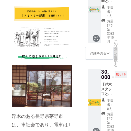
券と焚
2023年
の際に
浮木
お願い
き火と
4月末日
必要と
ホーム
支援
致しま
飲み放
チェッ
なりま
ページ
者：
す。
題2時
クイン
すの
1人
からお
間】 浮
まで ・
で、備
問い合
お届
木の
人数：
考欄に
け予
わせ頂
「テラ
最大3名
定：
お名前
けま
スと縁
2022
まで宿
のご記
す。 ＊
年10
側のあ
泊と座
入をお
予約状
こ
月
る1階の
禅が可
の
願い致
況によ
リ
大部
能 ・時
タ
しま
り希望
ー
屋」に1
間：
ン
す。 ＊
詳細を見る
日が満
を
泊と焚
6:30~7:
選
宿泊チ
室と
択
き火と
00を目
す
ケット
なって
る
飲み放
安に朝
を利用
いる事
30,
題2時間
座禅を
される
もあり
残り10
の宿泊
000
開始し
際に
ますの
円
チケッ
ます。
は、ご
で、早
【浮木
トを提
＊予約
予約時
めのご
スタッ
供致し
の際に
にチ
予約を
フとし
ます。
必要と
ケット
お願い
て1週間
・予約
なりま
利用の
致しま
支援
滞在】
受付
すの
旨とお
者：
す。
居候や
日：
で、備
0人
名前を
旅人が
2022年
考欄に
お伝え
お届
浮木のある長野県茅野市
数日ま
10月16
お名前
け予
下さ
たは
日から
定：
のご記
い。 ＊
は、車社会であり、電車は1
数ヶ月
2022
・有効
入をお
電話or
年10
滞在し