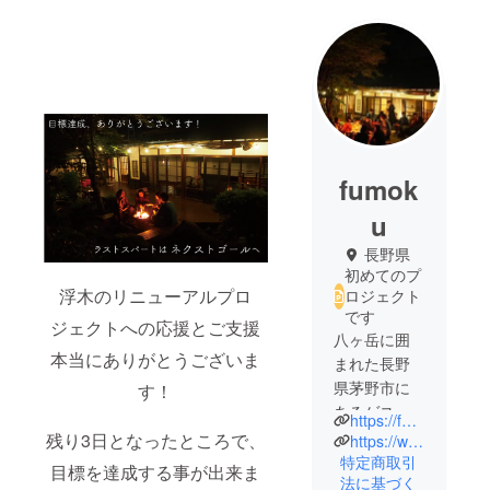
fumok
u
長野県
初めてのプ
浮木のリニューアルプロ
ロジェクト
です
ジェクトへの応援とご支援
八ヶ岳に囲
本当にありがとうございま
まれた長野
県茅野市に
す！
あるゲスト
https://fumoku.space/
ハウスの
残り3日となったところで、
https://www.instagram.com/fumoku.space/
Fumoku
特定商取引
目標を達成する事が出来ま
法に基づく
古民家