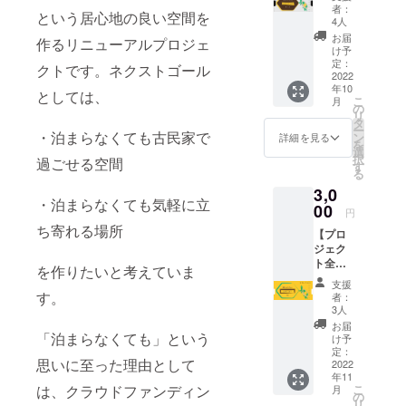
る、自
者：
という居心地の良い空間を
家製の
4人
オリジ
お届
作るリニューアルプロジェ
ナル
け予
「ジン
定：
クトです。ネクストゴール
トニッ
2022
年10
ク」
としては、
こ
月
を、浮
の
リ
木に訪
タ
ー
れた時
・泊まらなくても古民家で
ン
詳細を見る
を
に提供
選
択
過ごせる空間
致しま
す
る
す。 ジ
3,0
ント
・泊まらなくても気軽に立
ニック
00
円
開発秘
ち寄れる場所
【プロ
話を経
ジェク
て、浮
ト全力
木のオ
を作りたいと考えていま
応援】
リジナ
支援
プロ
ルジン
す。
者：
ジェク
トニッ
3人
トを全
クが完
お届
力応援
「泊まらなくても」という
成しま
け予
してく
した！
定：
思いに至った理由として
れると
2022
浮木の
年11
いう方
ジント
こ
は、クラウドファンディン
月
には、
ニック
の
リ