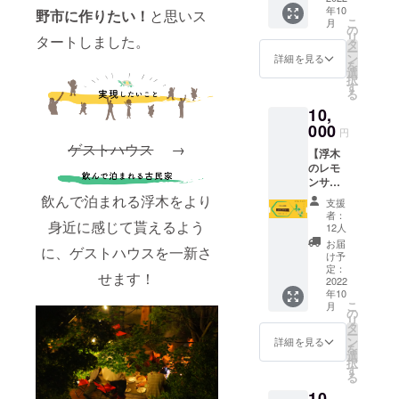
際に
からお
年10
頂き、1
野市に作りたい！
と思いス
泊が可
は、ご
問い合
こ
月
日バー
能 ＊予
の
予約時
わせ頂
リ
タートしました。
テン
約の際
タ
にチ
けま
ー
ダーと
に必要
ン
ケット
詳細を見る
す。 ＊
を
して過
となり
選
利用の
予約状
択
ごして
ますの
す
旨とお
況によ
る
頂きま
で、備
名前を
り希望
10,
す。
考欄に
お伝え
日が満
やった
000
お名前
下さ
室と
円
ことな
のご記
い。 ＊
なって
ゲストハウス
→
【浮木
い人か
入をお
電話or
いる事
のレモ
ら経験
願い致
浮木
もあり
ンサ
者ま
しま
ホーム
ますの
ワーボ
で、誰
飲んで泊まれる浮木をより
す。 ＊
ページ
で、早
支援
トル
でも体
宿泊チ
からお
者：
めのご
キー
身近に感じて貰えるよう
験可能
ケット
12人
問い合
予約を
プ】 普
です。
を利用
わせ頂
お届
お願い
に、ゲストハウスを一新さ
段は
経験な
される
け予
けま
致しま
やって
ど踏ま
定：
際に
す。 ＊
す。
せます！
いない
2022
えて、
は、ご
予約状
年10
ボトル
基礎講
予約時
況によ
こ
月
キープ
習もあ
の
にチ
り希望
リ
を提供
りま
タ
ケット
日が満
ー
しま
す。宿
ン
利用の
詳細を見る
室と
を
す。 浮
泊付き
選
旨とお
なって
択
木でも
となり
す
名前を
いる事
る
人気の
ます。
お伝え
もあり
10,
ある一
浮木に
下さ