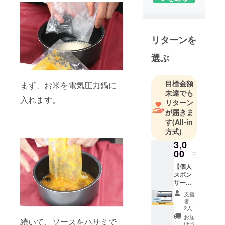
月法人とし
てスター
ト。社長32
歳、料理長
リターンを
37歳の2人が
中心です。
選ぶ
百貨店催事
中心にス
目標金額
まず、お米を電気圧力鍋に
イーツ、パ
未達でも
入れます。
ンの販売を
リターン
展開してお
が届きま
す
(All-in
りました
方式)
が、コロナ
3,0
禍でお家需
00
要が増え、
円
その中で何
【個人
スポン
か役に立つ
サー】
商品ができ
株式会
支援
社
ないかを開
者：
Connec
2人
発してきま
tionの個
お届
続いて、ソースをハサミで
した。
人スポ
け予