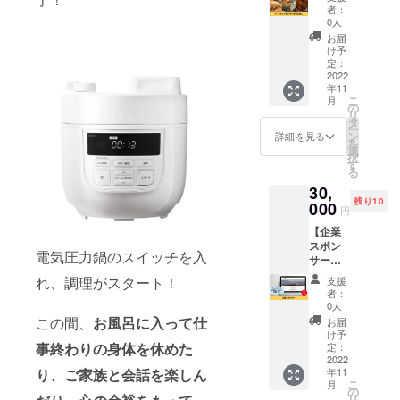
か月お
パエリ
※冷凍便
者：
試し】
ア」、
でのお
0人
ミール
「和牛
届けで
お届
キット
ビーフ
す。
け予
の定期
シ
定：
「オプ
お届け6
2022
チュー
ショ
年11
か月分
」、
ン」で
こ
月
です！
「骨付
の
お届け
リ
複数メ
き鶏の
タ
ご希望
ー
ニュー
タッカ
ン
時間帯
詳細を見る
を
のキッ
ンマ
選
をお選
択
トを3
リ」で
す
びくだ
る
セッ
す。 2
さい。
30,
ト、月1
か月目
残り10
回お届
000
以降も
円
けしま
美味し
【企業
す！ 通
くて体
スポン
常価格
にやさ
電気圧力鍋のスイッチを入
サー】
30,000
しいメ
株式会
円より
ニュー
れ、調理がスタート！
支援
社
も2,000
をお届
者：
Connec
円お得
けしま
0人
tionの企
です！
す！ ※
この間、
お風呂に入って仕
お届
業スポ
初回は
送料込
け予
ンサー
事終わりの身体を休めた
「シー
定：
みのお
になれ
2022
フード
値段で
年11
り、ご家族と会話を楽しん
る権利
パエリ
す。 ※
こ
月
です。
ア」、
の
冷凍便
リ