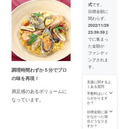
回お届
www.co
す。
月間、
式
です。
けしま
nnectio
「オプ
月1回の
す。 な
n-
ショ
目標金額に
お届け
んと、
osaka.c
ン」で
です。
関わらず、
電気圧
om/ ※掲
お届け
力鍋つ
載内容
ご希望
2022/11/29
き！ま
はメー
時間帯
23:59:59
ま
だ持っ
ルにて
をお選
ていな
打合せ
びくだ
でに集まっ
いとい
させて
さい。
た金額が
うかた
いただ
※お届け
必見で
きま
時期に
ファンディ
す。 通
す。 ※
つい
ングされま
常価格
ネット
て、
60,000
ワーク
「オプ
す。
調理時間わずか５分でプロ
円より
販売や
ショ
も4,000
企業イ
ン」で
の味を再現！
円お得
メージ
上旬、
支援に関するよ
です！
が相違
中旬、
くある質問
初回は
する場
下旬か
満足感のあるボリュームに
「シー
合等、
手数料はいく
らお選
フード
掲載を
らかかります
びくだ
なっています。
パエリ
お断り
か？
さい。
ア」、
させて
※2022
「和牛
いただ
目標金額に届
年11月
ビーフ
く場合
かなかった場
から6か
シ
があり
合どうなりま
月間、
チュー
ます。
すか？
月1回の