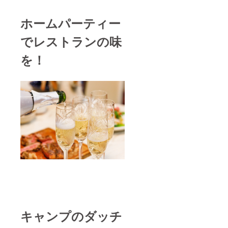
ド：
siroca(
シロカ)
ホームパーティー
サイ
ズ：幅
でレストランの味
22×奥行
23.8×高
を！
さ
24.9cm
電源：
AC100
V 消費
電力：
700W
付属
品：計
量カッ
プ、蒸
し台、
予備
パッキ
ン、レ
シピ
本、初
めてガ
イド、
キャンプのダッチ
取扱説
明書(保