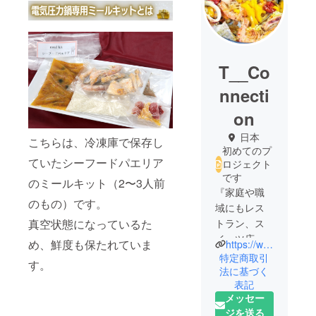
T__Co
nnecti
on
日本
こちらは、冷凍庫で保存し
初めてのプ
ていたシーフードパエリア
ロジェクト
です
のミールキット（2〜3人前
『家庭や職
のもの）です。
域にもレス
真空状態になっているた
トラン、ス
イーツ店の
め、鮮度も保たれていま
https://www.connection-osaka.com/
味を届けた
特定商取引
す。
い』という
法に基づく
表記
思いから、
メッセー
令和元年12
ジを送る