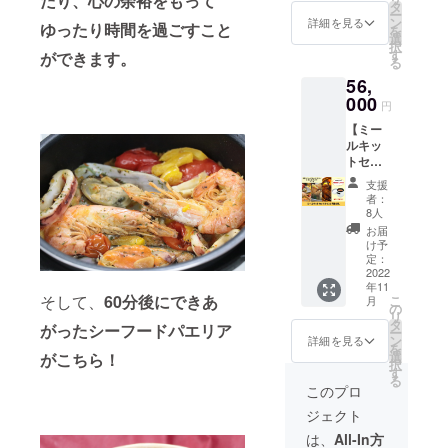
だり、心の余裕をもって
株式会
「和牛
タ
でのお
ー
社
ビーフ
ン
届けで
詳細を見る
ゆったり時間を過ごすこと
を
Connec
シ
選
す。
択
tionの
チュー
す
「オプ
ができます。
る
HPに企
」、
ショ
56,
業スポ
「骨付
ン」で
ンサー
000
き鶏の
お届け
円
として
タッカ
ご希望
【ミー
企業
ンマ
時間帯
ルキッ
名、企
リ」で
をお選
トセッ
業の
す。 2
びくだ
トB・
ホーム
か月目
さい。
支援
12か月
ページ
以降も
※お届け
者：
お試
のリン
美味し
8人
時期に
し】
クを掲
くて体
つい
お届
ミール
載させ
にやさ
け予
て、
キット
ていた
定：
しいメ
「オプ
の定期
2022
だきま
ニュー
ショ
年11
お届け
す。 あ
をお届
ン」で
そして、
60分後にできあ
こ
月
12か月
なたの
の
けしま
上旬、
リ
分で
企業名
タ
す！ ※
中旬、
がったシーフードパエリア
ー
す！ 複
を株式
ン
送料込
詳細を見る
下旬か
を
数メ
会社
選
みのお
がこちら！
らお選
択
ニュー
Connec
す
値段で
びくだ
る
のキッ
tionの
す。 ※
このプロ
さい。
トを3
HPで
冷凍便
※2022
ジェクト
セッ
PRでき
でのお
年11月
ト、月1
ます。
届けで
は、
All-In方
から3か