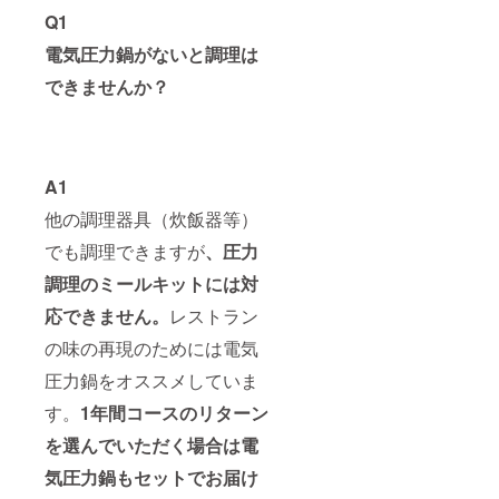
用 最高
圧力：
Q1
70kPa
電気圧力鍋がないと調理は
ゲージ
圧コー
できませんか？
ド長
(約)：
1.2m 本
体重量
(kg)：
2.7 素
A1
材：
PP/PA/
他の調理器具（炊飯器等）
シリコ
でも調理できますが
、圧力
ンゴ
ム/SUS/
調理のミールキットには対
鉄 ※送
料込み
応できません。
レストラン
のお値
段で
の味の再現のためには電気
す。 ※
冷凍便
圧力鍋をオススメしていま
でのお
す。
1年間コースのリターン
届けで
す。
を選んでいただく場合は電
「オプ
ショ
気圧力鍋もセットでお届け
ン」で