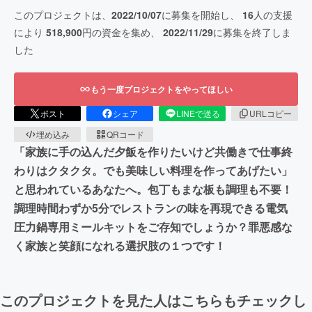
このプロジェクトは、
2022/10/07
に募集を開始し、
16
人の支援
により
518,900
円の資金を集め、
2022/11/29
に募集を終了しま
した
もう一度プロジェクトをやってほしい
ポスト
シェア
LINEで送る
URLコピー
埋め込み
QRコード
「家族に手の込んだ夕飯を作りたいけど共働きで仕事終
わりはクタクタ。でも美味しい料理を作ってあげたい」
と思われているあなたへ。包丁もまな板も調理も不要！
調理時間わずか5分でレストランの味を再現できる電気
圧力鍋専用ミールキットをご存知でしょうか？罪悪感な
く家族と笑顔になれる選択肢の１つです！
このプロジェクトを見た人はこちらもチェックし