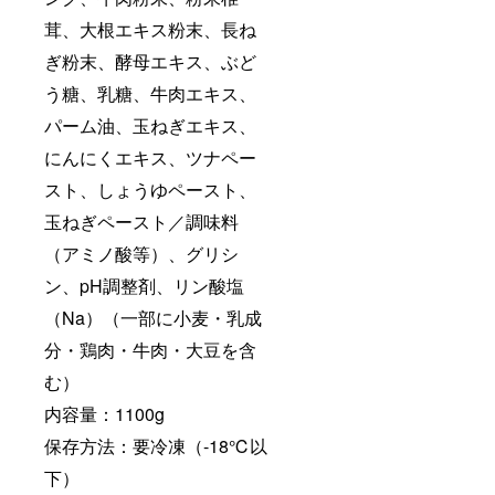
茸、大根エキス粉末、長ね
ぎ粉末、酵母エキス、ぶど
う糖、乳糖、牛肉エキス、
パーム油、玉ねぎエキス、
にんにくエキス、ツナペー
スト、しょうゆペースト、
玉ねぎペースト／調味料
（アミノ酸等）、グリシ
ン、pH調整剤、リン酸塩
（Na）（一部に小麦・乳成
分・鶏肉・牛肉・大豆を含
む）
内容量：1100g
保存方法：要冷凍（-18℃以
下）