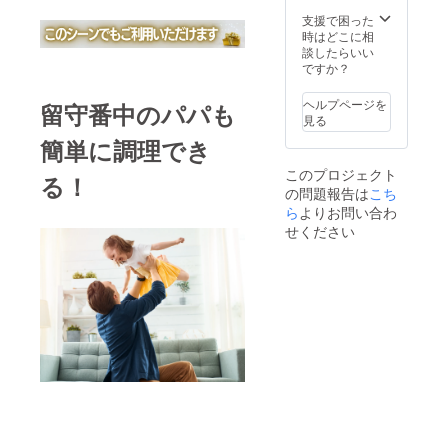
」、
お断り
お届け
「骨付
させて
支援で困った
です。
き鶏の
いただ
時はどこに相
タッカ
いた場
談したらいい
ンマ
合にお
ですか？
リ」で
いても
す。 2
返金は
ヘルプページを
留守番中のパパも
か月目
いたし
見る
以降も
かねま
簡単に調理でき
美味し
す。 ※
くて体
掲載期
このプロジェクト
にやさ
る！
間は
の問題報告は
こち
しいメ
2022年
ニュー
ら
よりお問い合わ
11月か
をお届
ら1年間
せください
けしま
です。
す！ ＜
電気圧
力鍋に
ついて
＞
※PSE
マーク
取得済
みの商
品で
す。 ブ
ラン