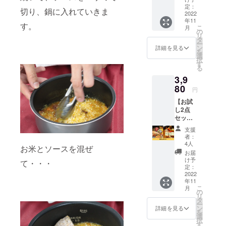
ンサー
定：
『他にはな
切り、鍋に入れていきま
になれ
2022
い、あった
年11
る権利
す。
こ
月
ら便利、役
です。
の
リ
株式会
タ
に立つ、み
ー
社
ン
詳細を見る
んなを笑顔
を
Connec
選
択
tionの
にする
す
る
HPに支
「食」をお
3,9
援者と
届けしてい
してお
80
円
名前を
きたい。』
【お試
掲載さ
私たちに関
し2点
せてい
セッ
わってくだ
ただき
ト】
ます。
さる全ての
支援
ミール
あなた
者：
モノ（人、
キット
のお名
4人
お米とソースを混ぜ
をまず
前を株
物、事）に
お届
は試し
式会社
け予
て・・・
感謝して、
てみま
Connec
定：
今回、クラ
せん
2022
tionの
年11
か？
HPで
ウドファン
こ
月
「シー
PRでき
の
ディングに
リ
フード
ます。
タ
ー
パエリ
挑戦しま
www.co
ン
詳細を見る
を
ア」と
nnectio
選
す。
択
「骨付
n-
す