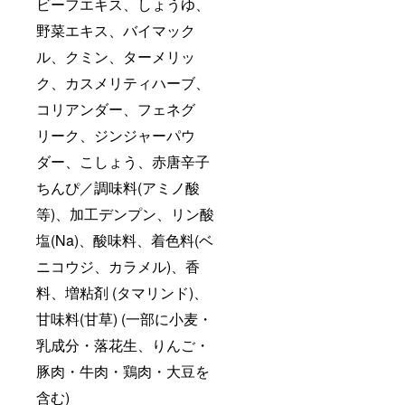
ビーフエキス、しょうゆ、
野菜エキス、バイマック
ル、クミン、ターメリッ
ク、カスメリティハーブ、
コリアンダー、フェネグ
リーク、ジンジャーパウ
ダー、こしょう、赤唐辛子
ちんぴ／調味料(アミノ酸
等)、加工デンプン、リン酸
塩(Na)、酸味料、着色料(ベ
ニコウジ、カラメル)、香
料、増粘剤 (タマリンド)、
甘味料(甘草) (一部に小麦・
乳成分・落花生、りんご・
豚肉・牛肉・鶏肉・大豆を
含む)