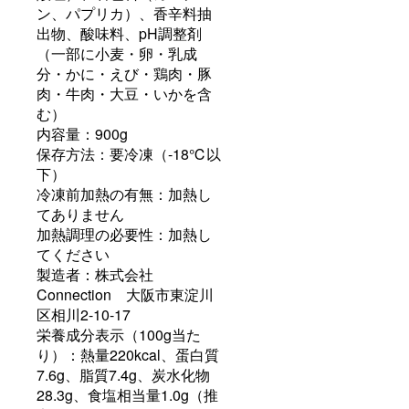
ン、パプリカ）、香辛料抽
出物、酸味料、pH調整剤
（一部に小麦・卵・乳成
分・かに・えび・鶏肉・豚
肉・牛肉・大豆・いかを含
む）
内容量：900g
保存方法：要冷凍（-18℃以
下）
冷凍前加熱の有無：加熱し
てありません
加熱調理の必要性：加熱し
てください
製造者：株式会社
Connection 大阪市東淀川
区相川2-10-17
栄養成分表示（100g当た
り）：熱量220kcal、蛋白質
7.6g、脂質7.4g、炭水化物
28.3g、食塩相当量1.0g（推