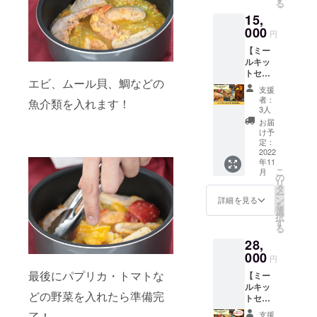
る
き鶏の
osaka.c
15,
スープ
om/ ※掲
カ
000
載する
円
レー」
お名前
【ミー
をお届
を備考
ルキッ
けしま
欄にご
トセッ
す。
記入く
エビ、ムール貝、鯛などの
トB・3
買った
ださ
支援
か月お
ものの
い。 ※
者：
魚介類を入れます！
試し】
眠って
ニック
3人
ミール
いる電
ネーム
お届
キット
気圧力
でのご
け予
の定期
鍋があ
定：
参加も
お届け3
2022
る、と
できま
年11
か月分
いう方
す。 ※
こ
月
です！
には特
の
掲載期
リ
複数メ
におす
タ
間は
ー
ニュー
すめで
ン
2022年
詳細を見る
を
のキッ
す！ ※
選
11月か
択
トを3
送料込
す
ら1年間
る
セッ
みのお
です。
28,
ト、月1
値段で
回お届
000
す。 ※
円
けしま
１食あ
最後にパプリカ・トマトな
【ミー
す！ 初
たり2～
ルキッ
回は
3名分の
どの野菜を入れたら準備完
トセッ
「シー
パック
トB・6
フード
です。
了！
支援