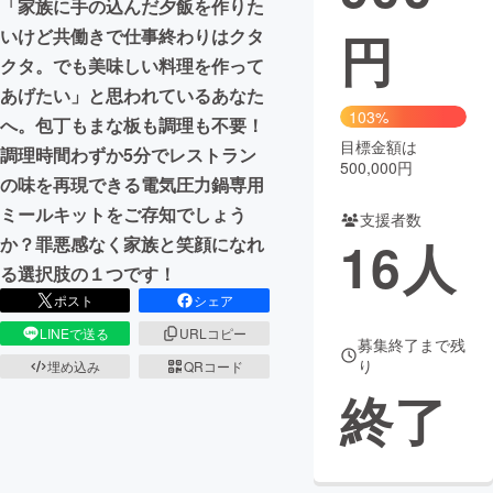
「家族に手の込んだ夕飯を作りた
円
いけど共働きで仕事終わりはクタ
まちづくり・地域活性化
クタ。でも美味しい料理を作って
あげたい」と思われているあなた
CAMPFIRE for Social Good
CAMPFIRE Creation
103%
へ。包丁もまな板も調理も不要！
CAMPFIREふるさと納税
machi-ya
コミュニティ
目標金額は
調理時間わずか5分でレストラン
500,000円
の味を再現できる電気圧力鍋専用
ミールキットをご存知でしょう
支援者数
16
人
か？罪悪感なく家族と笑顔になれ
る選択肢の１つです！
ポスト
シェア
LINEで送る
URLコピー
募集終了まで残
り
埋め込み
QRコード
終了