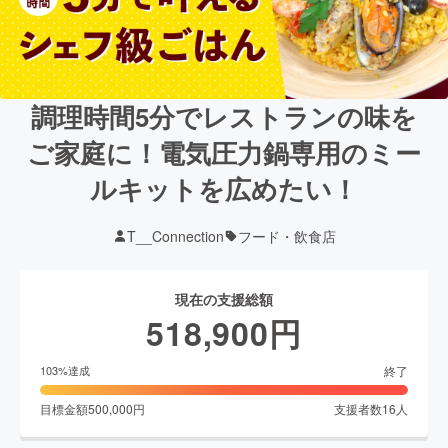
調理時間5分でレストランの味を
ご家庭に！電気圧力鍋専用のミー
ルキットを広めたい！
T__Connection
フード・飲食店
現在の支援総額
518,900
円
終了
103
%達成
目標金額
500,000
円
支援者数
16
人