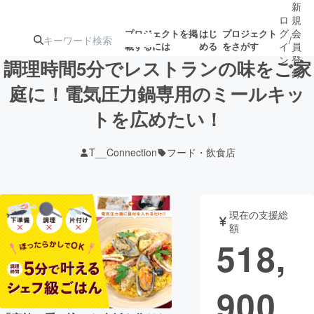
新
ロ
規
グ
会
プロジェクトを掲
はじ
プロジェクト
/
載するには
める
をさがす
イ
員
ン
登
調理時間5分でレストランの味をご家
録
庭に！電気圧力鍋専用のミールキッ
トを広めたい！
人気のプロ
注目のリ
注目の新着プロ
募集終了が近いプ
もうすぐ公開
ジェクト
ターン
ジェクト
ロジェクト
されます
T__Connection
フード・飲食店
アート・写真
音楽
現在の支援総
テクノロジー・ガジェット
ゲーム・サ
額
518,
映像・映画
書籍・雑誌
900
ビジネス・起業
チャレンジ