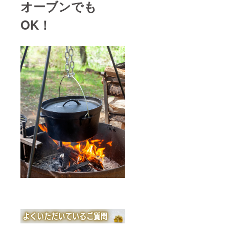
証書付
オーブンでも
き) プリ
セット
OK！
メ
ニュー
数：
8(無水
カ
レー、
カ
レー、
肉じゃ
が、豚
の角
煮、さ
んま
煮、ポ
トフ、
白米、
玄米) 容
量：調
理容
量・・
・1.3L
／満水
容
量・・
・2L使