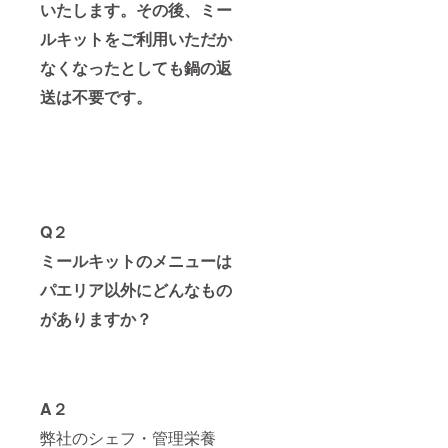
お届け
いたします。その後、ミー
ご希望
時間帯
ルキットをご利用いただか
をお選
びくだ
なくなったとしても鍋の返
さい。
送は不要です。
※お届け
時期に
つい
て、
「オプ
ショ
ン」で
上旬、
中旬、
Q２
下旬か
らお選
ミールキットのメニューは
びくだ
パエリア以外にどんなもの
さい。
※2022
がありますか？
年11月
から12
か月
間、月1
回のお
届けで
A２
す。
弊社のシェフ・管理栄養