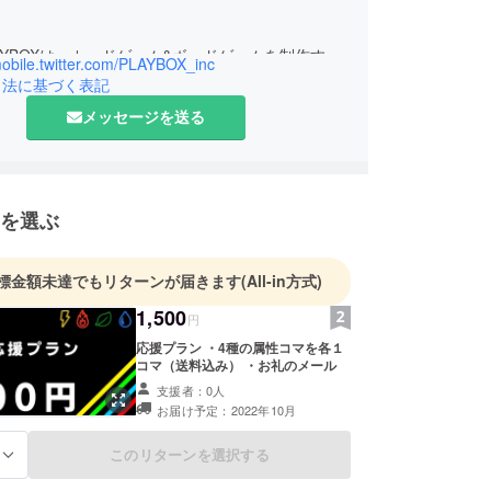
AYBOXは、カードゲーム&ボードゲームを制作する
mobile.twitter.com/PLAYBOX_inc
す。
引法に基づく表記
イデアマンであり、企画〜制作まで行っておりま
メッセージを送る
を選ぶ
標金額未達でもリターンが届きます
(All-in方式)
1,500
円
応援プラン ・4種の属性コマを各１
コマ（送料込み） ・お礼のメール
支援者：0人
お届け予定：2022年10月
このリターンを選択する
る