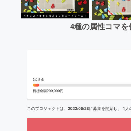
4種の属性コマを
2
%達成
目標金額
200,000
円
このプロジェクトは、
2022/06/28
に募集を開始し、
1
人