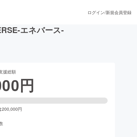
ログイン
/
新規会員登録
SE-エネバース-
うすぐ公開されます
支援総額
プロダクト
000
円
ファッション
スポーツ
00,000円
数
ア
ソーシャルグッド
人