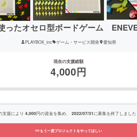
使ったオセロ型ボードゲーム ENEVER
PLAYBOX_inc
ゲーム・サービス開発
愛知県
現在の支援総額
4,000
円
の支援により
4,000
円の資金を集め、
2022/07/31
に募集を終了しました
もう一度プロジェクトをやってほしい