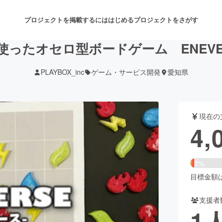
プロジェクトを掲載するには
はじめる
プロジェクトをさがす
使ったオセロ型ボードゲーム ENEVER
PLAYBOX_inc
ゲーム・サービス開発
愛知県
注目のリターン
注目の新着プロジェクト
募集終了が近いプロジェクト
も
現在の
音楽
舞台・パフォーマンス
4,
ゲーム・サービス開発
フード・飲食店
2%
書籍・雑誌出版
アニメ・漫画
目標金額は2
支援者
チャレンジ
ビューティー・ヘルスケ
1