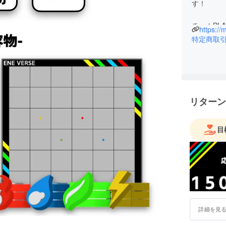
す！
チームPL
https://
チームで
特定商取
各々がア
す。
リターン
目
詳細を見