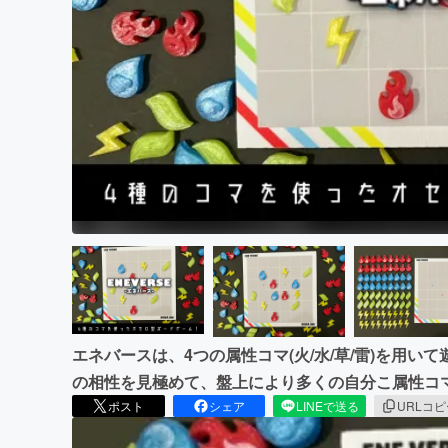
まちづくり・地域活性化
エネバースは、4つの属性コマ(火/水/草/雷)を用い
の相性を見極めて、盤上により多くの自分こ属性コ
ポスト
シェア
LINEで送る
URLコ