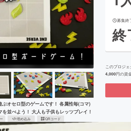
募集終
CAMPFIRE for Social Good
CAMPFIRE Creation
終
CAMPFIREふるさと納税
machi-ya
コミュニティ
このプロジェ
4,000
円の資
て遊ぶオセロ型のゲームです！ 各属性毎(コマ)
マを並べよう！ 大人も子供もレッツプレイ！
ピー
埋め込み
QRコード