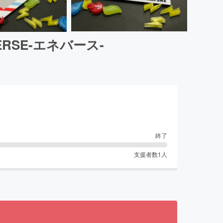
SE-エネバース-
終了
支援者数
1
人