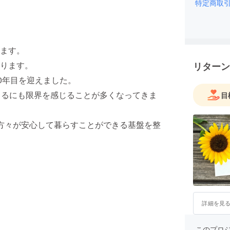
特定商取
1949年
兄のうつ
生の時に
不安等が
ます。
結果、20
ります。
リターン
法）。さ
0年目を迎えました。
ではなく
気ではな
きるにも限界を感じることが多くなってきま
目
のである
でに1万
方々が安心して暮らすことができる基盤を整
を伝える
詳細を見
このプロ