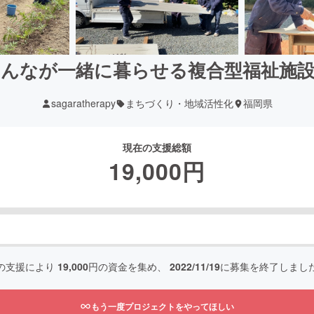
んなが一緒に暮らせる複合型福祉施
sagaratherapy
まちづくり・地域活性化
福岡県
現在の支援総額
19,000
円
の支援により
19,000
円の資金を集め、
2022/11/19
に募集を終了しまし
もう一度プロジェクトをやってほしい