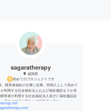
sagaratherapy
福岡県
初めてのプロジェクトです
以降、障害者福祉の仕事に従事。民間人として初めて
者が利用する社会福祉法人および福祉施設を２か所
的障害者が利用する社会福祉法人並びに福祉施設設
は、現役で自宅を開放して障害者の福祉ホームや通
kokorojp.net/
開設。
sagaratherapy.com/