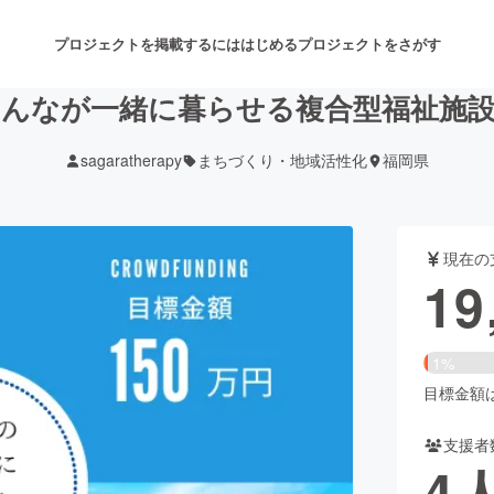
プロジェクトを掲載するには
はじめる
プロジェクトをさがす
んなが一緒に暮らせる複合型福祉施
sagaratherapy
まちづくり・地域活性化
福岡県
注目のリターン
注目の新着プロジェクト
募集終了が近いプロジェクト
も
現在の
音楽
舞台・パフォーマンス
19
ゲーム・サービス開発
フード・飲食店
1%
書籍・雑誌出版
アニメ・漫画
目標金額は1
支援者
チャレンジ
ビューティー・ヘルスケ
4