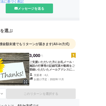
引法に基づく表記
、9人兄弟の5男として誕生。
メッセージを送る
が原因で家族が苦しむ。これをきっかけに中学３年
精神構造分析の研究をはじめた。心配ごとや悩み、
なぜ突然、心に出現するのかを探求し続けた。その
05年9月に『心の解剖図』を完成させた（さがら療
を選ぶ
がら療法とは、自分の意識（思考方法）を当たり前
「ありがとう」から考える方法。うつ病は、脳の病
く『心の癖』である。うつ病の治療は医師が行うも
標金額未達でもリターンが届きます
(All-in方式)
、という思い込みを崩すために戦っている。 現在ま
人以上のカウンセリングを行い、予防と改善の方法
3,000
円
為に『心の健康教室』を随時開催している。
ご支援いただいた方にお礼メール・
施設の行事等の記録写真や動画をご
登録いただいたメールアドレスにお
送りします。
支援者：4人
お届け予定：2022年11月
このリターンを選択する
る
ジェクトは、
All-In方式
です。