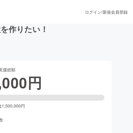
ログイン
/
新規会員登録
設を作りたい！
うすぐ公開されます
支援総額
プロダクト
,000
円
ファッション
スポーツ
,500,000円
数
ア
ソーシャルグッド
人