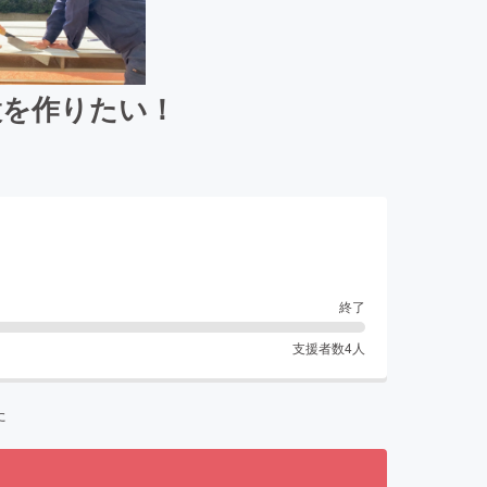
設を作りたい！
終了
支援者数
4
人
た