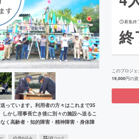
募集終
CAMPFIRE for Social Good
CAMPFIRE Creation
終
CAMPFIREふるさと納税
machi-ya
コミュニティ
このプロジェ
19,000
円の資
送っています。利用者の方々はこれまで35
。しかし理事長亡き後に別々の施設へ送るこ
はなく高齢者・知的障害・精神障害・身体障
ピー
埋め込み
QRコード