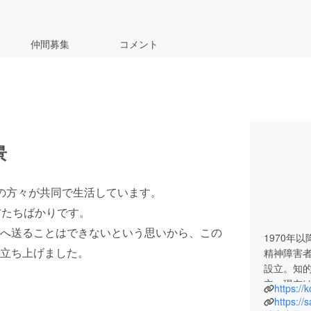
仲間募集
コメント
景
の方々が共同で生活しています。
方たちばかりです。
へ送ることはできないという思いから、この
1970年
立ち上げました。
精神障害
設立。知
立。現在
https://
所施設を
https://