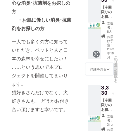
円
心な消臭･抗菌剤をお探しの
杉の精
に流せ
さい。
【今回
100ml
ます。
※ご注文
方
限りの
：ご提
粒が小
状況、
お得な
供（一
さい他
製造状
・お肌に優しい消臭･抗菌
早割】
般販売
社の猫
況の都
支援
・杉の
予定価
砂から
剤をお探しの方
合等に
者：
精
格：
切り替
8人
より出
100ml 2
1980
える
荷時期
お届
本：
円） ・
一人でも多くの方に知って
際、粒
け予
が前後
2000円
送料
定：
の大き
する場
いただき、ペットと人と日
（一般
2022
（全国
さを揃
合があ
年10
販売予
一
えるこ
りま
こ
月
本の森林を幸せにしたい！
定価
律）：
の
とで猫
す。
リ
格：
660円
タ
さんの
……という思いで本プロ
ー
3960
⇒合
ン
違和感
詳細を見る
を
円） ・
計：
選
を少な
ジェクトを開催してまいり
択
送料
1860円
す
くする
る
（全国
【杉
ます。
ことが
3,3
一
にゃん/
できま
律）：
猫好きさんだけでなく、犬
30
大粒】
す。杉
円
330円
（箱型
にゃん
好きさんも、 どうかお付き
【今回
⇒合
トイレ
初心者
限りの
計：
◎、シ
の方
合い頂けますと幸いです。
お得な
2330円
ステム
や、子
早割】
※ご注文
トイレ
猫さ
支援
・杉の
状況、
（二層
ん、砂
者：
精
製造状
式）
31人
かき力
100ml 3
況の都
◎） 固
の弱い
お届