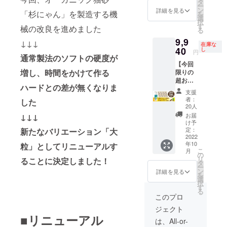
（通常
⇒合
タ
トイレ
の方
ー
販売価
計：
ン
でも幅
詳細を見る
や、子
「杉にゃん」を製造する機
を
格：
9280円
選
広くお
猫さ
択
10560
【杉
す
使いい
械の改良を進めました
ん、砂
る
円…
にゃん/
ただけ
かき力
9,9
20%OF
小粒】
↓↓↓
ます。
の弱い
在庫な
F） ・
40
（箱型
し
他の猫
猫さん
円
通常製法のソフトの硬度が
杉の精
トイレ
砂には
におす
【今回
100ml
◎、シ
ない、
すめで
増し、時間をかけて作る
限りの
：ご提
ステム
杉にゃ
す。 ※
超お得
供（一
トイレ
んだけ
ご注文
ハードとの差が無くなりま
な超早
般販売
（二層
の揮発
状況、
支援
割】 ・
予定価
式）
性有効
者：
製造状
した
オーガ
格：
△） 固
20人
成分の
況の都
ニック
1980
まりま
↓↓↓
チカラ
お届
合等に
猫砂 杉
円） ・
せん、
け予
をお試
より出
にゃん
送料
定：
新たなバリエーション「大
トイレ
しくだ
荷時期
大粒 8
2022
（全国
に流せ
さい。
が前後
年10
粒」としてリニューアルす
袋：
一
ます。
※ご注文
する場
こ
月
8440円
律）：
の
粒が小
状況、
合があ
リ
ることに決定しました！
（通常
1500円
タ
さい他
製造状
りま
ー
販売価
⇒合
ン
社の猫
詳細を見る
況の都
す。
を
格：
計：
選
砂から
合等に
択
10560
9940円
す
切り替
より出
る
円…
【杉
える
このプロ
荷時期
20%OF
にゃん/
際、粒
が前後
ジェクト
F） ・
小粒】
の大き
する場
■リニューアル
杉の精
（箱型
さを揃
は、All-or-
合があ
100ml