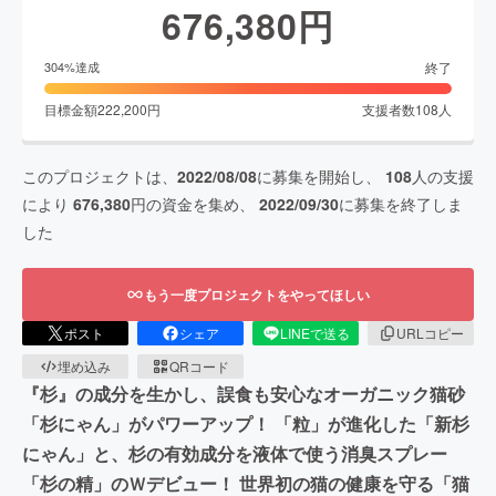
676,380
円
終了
304
%達成
目標金額
222,200
円
支援者数
108
人
このプロジェクトは、
2022/08/08
に募集を開始し、
108
人の支援
により
676,380
円の資金を集め、
2022/09/30
に募集を終了しま
した
もう一度プロジェクトをやってほしい
ポスト
シェア
LINEで送る
URLコピー
埋め込み
QRコード
『杉』の成分を生かし、誤食も安心なオーガニック猫砂
「杉にゃん」がパワーアップ！ 「粒」が進化した「新杉
にゃん」と、杉の有効成分を液体で使う消臭スプレー
「杉の精」のＷデビュー！ 世界初の猫の健康を守る「猫