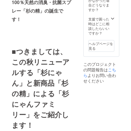
できま
かなかった場
が前後
100％天然の消臭・抗菌スプ
トイレ
す。杉
合どうなりま
する場
に流せ
にゃん
すか？
レー「杉の精」の誕生
で
合があ
ます。
初心者
りま
どんな
す！
の方
支援で困った
す。
トイレ
や、子
時はどこに相
でも幅
猫さ
談したらいい
広くお
ん、砂
ですか？
使いい
かき力
ただけ
の弱い
ヘルプページを
ます。
猫さん
見る
■つきましては、
他の猫
におす
砂には
すめで
この秋リニューア
ない、
す。 ※
このプロジェクト
杉にゃ
ご注文
の問題報告は
こち
んだけ
ルする「杉にゃ
状況、
の揮発
ら
よりお問い合わ
製造状
性有効
況の都
ん」と新商品「杉
せください
成分の
合等に
チカラ
より出
の精」による「杉
をお試
荷時期
しくだ
が前後
にゃんファミ
さい。
する場
※ご注文
合があ
状況、
リー」をご紹介し
りま
製造状
す。
況の都
ます！
合等に
より出