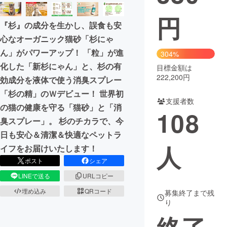
円
まちづくり・地域活性化
『杉』の成分を生かし、誤食も安
心なオーガニック猫砂「杉にゃ
CAMPFIRE for Social Good
CAMPFIRE Creation
ん」がパワーアップ！ 「粒」が進
304%
CAMPFIREふるさと納税
machi-ya
コミュニティ
化した「新杉にゃん」と、杉の有
目標金額は
222,200円
効成分を液体で使う消臭スプレー
「杉の精」のＷデビュー！ 世界初
支援者数
の猫の健康を守る「猫砂」と「消
108
臭スプレー」。 杉のチカラで、今
日も安心＆清潔＆快適なペットラ
人
イフをお届けいたします！
ポスト
シェア
LINEで送る
URLコピー
埋め込み
QRコード
募集終了まで残
り