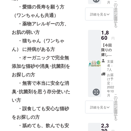
こ
月
販売価
ステム
の
・愛猫の長寿を願う方
リ
格：
トイレ
タ
ー
1320
（二層
ン
詳細を見る
（ワンちゃんも共通）
を
円…
式）
選
択
15%OF
・薬物アレルギーの方、
◎） 固
す
る
F） ・
まりま
お肌の弱い方
1,8
送料
せん、
（全国
60
トイレ
円
・猫ちゃん（ワンちゃ
一
に流せ
【今回
律）：
ます。
ん） に持病がある方
限りの
660円
どんな
嬉しい
⇒合
トイレ
・オーガニックで完全無
お試し
計：
でも幅
支援
セッ
1780円
広くお
添加な猫砂や消臭･抗菌剤を
者：
ト】 ・
【杉
使いい
7人
命の猫
お探しの方
にゃん/
ただけ
お届
砂 杉
小粒】
ます。
け予
・無害で本当に安全な消
にゃん
（箱型
定：
他の猫
お試し
2022
トイレ
砂には
臭･抗菌剤を思う存分使いた
年10
サイズ
◎、シ
ない、
こ
月
大粒・
ステム
の
杉にゃ
い方
リ
小粒 ：
トイレ
タ
んだけ
ー
1200円
（二層
ン
の揮発
詳細を見る
・誤食しても安心な猫砂
を
（通常
式）
選
性有効
択
販売価
△） 固
をお探しの方
す
成分の
る
格：
まりま
チカラ
2,3
・舐めても、飲んでも安
1200
せん、
をお試
円） ・
30
トイレ
しくだ