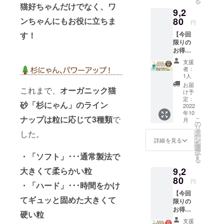
る
円…
【杉
猫好ちゃんだけでなく、ワ
える
荷時期
9,2
20%OF
にゃん/
際、粒
が前後
F） ・
ンちゃんにもお役に立ちま
80
大粒】
の大き
する場
円
杉の精
（箱型
さを揃
合があ
す！
【今回
100ml
トイレ
えるこ
りま
限りの
：ご提
◎、シ
とで猫
す。
お得な
供（一
ステム
さんの
早割】
般販売
トイレ
違和感
支援
・オー
予定価
（二層
を少な
者：
ガニッ
格：
式）
1人
くする
ク猫砂
1980
◎） 固
ことが
お届
これまで、
オーガニック猫
杉にゃ
円） ・
まりま
け予
できま
ん 大粒
送料
定：
せん、
す。杉
砂「杉にゃん」のライン
7袋：
2022
（全国
トイレ
にゃん
年10
7850円
一
に流せ
初心者
ナップは粒に応じて3種類
で
こ
月
（通常
律）：
の
ます。
の方
リ
販売価
1320円
タ
どんな
した。
や、子
ー
格：
⇒合
ン
トイレ
詳細を見る
猫さ
を
9240
計：
選
でも幅
ん、砂
択
円…
・「ソフト」･･･通常製法で
7650円
す
広くお
かき力
る
15%OF
【杉
使いい
の弱い
大きくて柔らかい粒
9,2
F） ・
にゃん/
ただけ
猫さん
杉の精
80
小粒】
ます。
におす
円
・「ハード」･･･時間をかけ
100ml
（箱型
他の猫
すめで
【今回
：ご提
トイレ
砂には
す。 ※
てギュッと固めた大きくて
限りの
供（一
◎、シ
ない、
ご注文
お得な
般販売
ステム
杉にゃ
硬い粒
状況、
早割】
予定価
トイレ
んだけ
製造状
支援