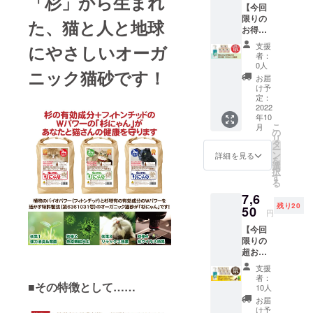
「杉」から生まれ
他の猫
すめで
【今回
：ご提
トイレ
砂には
す。 ※
限りの
供（一
◎、シ
た、猫と人と地球
ない、
ご注文
お得な
般販売
ステム
杉にゃ
状況、
早割】
予定価
トイレ
んだけ
製造状
支援
にやさしい
オーガ
・オー
格：
（二層
の揮発
者：
況の都
ガニッ
1980
式）
0人
性有効
合等に
ニック猫砂です！
ク猫砂
円） ・
△） 固
成分の
お届
より出
杉にゃ
送料
まりま
け予
チカラ
荷時期
ん 小粒
（全国
定：
せん、
をお試
が前後
5袋：
2022
一
トイレ
しくだ
する場
年10
5610円
律）：
に流せ
さい。
合があ
こ
月
（通常
1210円
の
ます。
※ご注文
りま
リ
販売価
⇒合
タ
粒が小
状況、
す。
ー
格：
計：
ン
さい他
詳細を見る
製造状
を
6600
6820円
選
社の猫
況の都
択
円…
【杉
す
砂から
合等に
る
15%OF
にゃん/
切り替
より出
7,6
F） ・
大粒】
える
荷時期
残り20
杉の精
50
（箱型
際、粒
が前後
円
100ml
トイレ
の大き
する場
【今回
：ご提
◎、シ
さを揃
合があ
限りの
供（一
ステム
えるこ
りま
超お得
般販売
トイレ
とで猫
す。
な超早
予定価
（二層
さんの
支援
割】 ・
格：
式）
違和感
者：
■その特徴として……
オーガ
1980
◎） 固
10人
を少な
ニック
円） ・
まりま
くする
お届
猫砂 杉
送料
せん、
け予
ことが