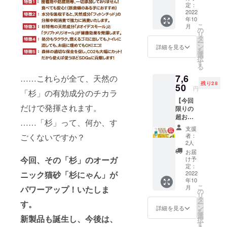
にゃん
（全国
定：
トイレ
できま
大粒 6
2022
一
に流せ
す。杉
年10
袋：
律）：
ます。
にゃん
こ
月
6330円
1210円
の
どんな
初心者
リ
（通常
⇒合
タ
トイレ
の方
ー
販売価
計：
ン
でも幅
詳細を見る
や、子
を
格：
6820円
選
広くお
猫さ
択
7920
【杉
す
使いい
ん、砂
る
円…
にゃん/
ただけ
かき力
7,6
……これらが全て、天然の
20%OF
小粒】
ます。
の弱い
残り28
F） ・
50
（箱型
他の猫
猫さん
円
「杉」の有効成分のチカラ
杉の精
トイレ
砂には
におす
【今回
100ml
◎、シ
ない、
すめで
だけで発揮されます。
限りの
：ご提
ステム
杉にゃ
す。 ※
超お得
供（一
トイレ
んだけ
ご注文
……「杉」って、何か、す
な超早
般販売
（二層
の揮発
状況、
支援
割】 ・
予定価
式）
ごくないですか？
性有効
者：
製造状
オーガ
格：
△） 固
2人
成分の
況の都
ニック
1980
まりま
チカラ
お届
合等に
猫砂 杉
円） ・
今回、その「杉」のオーガ
せん、
け予
をお試
より出
にゃん
送料
定：
トイレ
しくだ
荷時期
ニック猫砂「杉にゃん」が
小粒 6
2022
（全国
に流せ
さい。
が前後
年10
袋：
一
ます。
※ご注文
する場
こ
月
パワーアップ！いたしま
6330円
律）：
の
粒が小
状況、
合があ
リ
（通常
1320円
タ
さい他
製造状
りま
す。
ー
販売価
⇒合
ン
社の猫
詳細を見る
況の都
す。
を
格：
計：
選
砂から
合等に
新製品も誕生し、今後は、
択
7920
7650円
す
切り替
より出