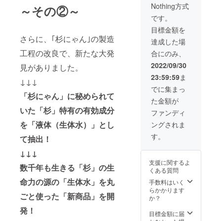
トイレ
えるこ
りま
Nothing方式
～その②～
：ご提
◎、シ
とで猫
す。
供（一
ステム
さんの
です。
般販売
トイレ
違和感
目標金額を
予定価
（二層
を少な
さらに、｢杉にゃん｣の製造
格：
式）
くする
達成した場
1980
△） 固
ことが
工程の改良で、新たな大発
合にのみ、
円） ・
まりま
できま
送料
せん、
す。杉
2022/09/30
見がありました。
（全国
トイレ
にゃん
23:59:59
ま
一
に流せ
初心者
↓↓↓
律）：
ます。
の方
でに集まっ
1500円
「杉にゃん」に秘められて
粒が小
や、子
た金額が
⇒合
さい他
猫さ
いた「杉」特有の有効成分
計：
社の猫
ん、砂
ファンディ
9940円
砂から
かき力
を「液体（生体水）」とし
ングされま
【杉
切り替
の弱い
にゃん/
える
猫さん
す。
て抽出！
大粒】
際、粒
におす
（箱型
の大き
すめで
↓↓↓
トイレ
さを揃
す。 ※
支援に関するよ
◎、シ
えるこ
数千年も生きる「杉」の生
ご注文
くある質問
ステム
とで猫
状況、
命力の源の「生体水」を丸
トイレ
さんの
手数料はいく
製造状
（二層
違和感
らかかります
況の都
ごと使った「新商品」を開
式）
を少な
か？
合等に
◎） 固
くする
より出
発！
まりま
ことが
目標金額に届
荷時期
せん、