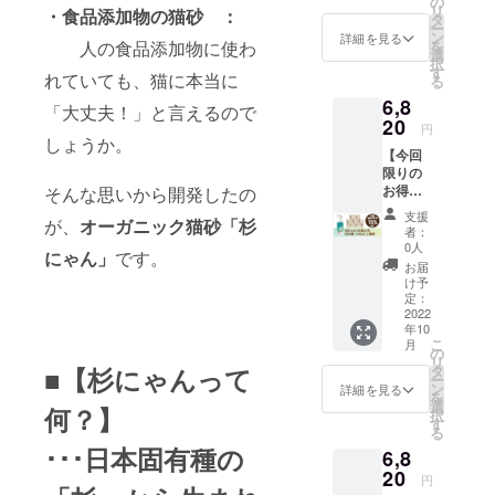
律）：
の
粒が小
状況、
リ
・食品添加物の猫砂 ：
（通常
1100円
タ
さい他
製造状
ー
販売価
⇒合
ン
社の猫
詳細を見る
況の都
人の食品添加物に使わ
を
格：
計：
選
砂から
合等に
択
5280
5320円
す
切り替
より出
れていても、猫に本当に
る
円…
【杉
える
荷時期
6,8
20%OF
にゃん/
際、粒
「大丈夫！」と言えるので
が前後
F） ・
20
大粒】
の大き
する場
円
杉の精
しょうか。
（箱型
さを揃
合があ
【今回
100ml
トイレ
えるこ
りま
限りの
：ご提
◎、シ
とで猫
す。
お得な
そんな思いから開発したの
供（一
ステム
さんの
早割】
般販売
トイレ
違和感
支援
が、
オーガニック猫砂「杉
・オー
予定価
（二層
を少な
者：
ガニッ
格：
式）
0人
くする
にゃん」
です。
ク猫砂
1980
◎） 固
ことが
お届
杉にゃ
円） ・
まりま
け予
できま
ん 大粒
送料
定：
せん、
す。杉
5袋：
2022
（全国
トイレ
にゃん
年10
5610円
一
に流せ
初心者
こ
月
（通常
律）：
の
ます。
の方
リ
販売価
1100円
■【杉にゃんって
タ
どんな
や、子
ー
格：
⇒合
ン
トイレ
詳細を見る
猫さ
を
6600
計：
選
でも幅
ん、砂
何？】
択
円…
5320円
す
広くお
かき力
る
15%OF
【杉
使いい
の弱い
･･･
日本固有種の
6,8
F） ・
にゃん/
ただけ
猫さん
杉の精
20
小粒】
ます。
におす
円
100ml
（箱型