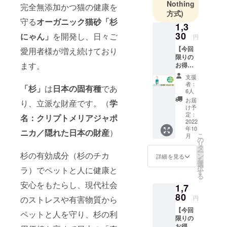
Nothing
完全無添加かつ猫の健康を
「杉」！
方式)
「杉」のチ
守る
オーガニック猫砂「杉
1,3
カラでヘル
30
にゃん」
を開発し、日々ご
円
スケアの新
【今回
愛用者様が増え続けており
時代を創造
限りの
します。応
ます。
お得な
早割】
援よろしく
支援
・杉の
者：
お願いいた
「杉」
は
日本の固有種
であ
精
6人
します。
100ml 1
お届
り、立派な財産です。（
学
本：
け予
1000円
定：
名：クリプトメリアジャポ
（一般
2022
年10
販売予
ニカ／隠れた日本の財産
）
こ
月
定価
の
リ
格：
タ
ー
杉の有効成分（杉のチカ
1980
ン
詳細を見る
を
円） ・
選
択
ラ）でペットと人に健康と
送料
す
る
（全国
安心をもたらし、現代社会
1,7
一
律）：
80
のストレスや有害物質から
円
330円
【今回
⇒合
ペットと人を守り、杉の利
限りの
計：
お得な