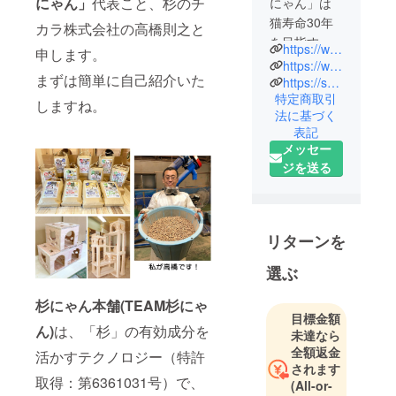
にゃん」
代表こと、杉のチ
にゃん」は
猫寿命30年
カラ株式会社の高橋則之と
を目指す猫
https://www.instagram.com/suginyanhonpo/
申します。
用品メー
https://www.pet-kagukagu.com/
まずは簡単に自己紹介いた
カーです。
https://suginochikara.co.jp/
特定商取引
「杉」の有
しますね。
法に基づく
効成分を活
表記
かすテクノ
メッセー
ロジーで、
ジを送る
オーガニッ
ク猫砂「杉
にゃん」を
開発し、さ
リターンを
らにペット
選ぶ
と人の健康
と暮らしを
杉にゃん本舗(TEAM杉にゃ
守る製品を
目標金額
ん)
は、「杉」の有効成分を
日々開発し
未達なら
全額返金
ておりま
活かすテクノロジー（特許
されます
す。もちろ
取得：第6361031号）で、
(All-or-
ん素材は