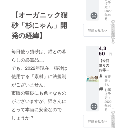
本：
合等に
まりま
け予
猫さん
3000円
より出
定：
せん、
におす
（一般
2022
荷時期
トイレ
【オーガニック猫
すめで
年10
販売予
が前後
に流せ
す。 ※
こ
月
定価
する場
の
ます。
ご注文
砂「杉にゃん」開
リ
格：
合があ
タ
どんな
状況、
ー
5940
りま
ン
トイレ
詳細を見る
製造状
を
発の経緯】
円） ・
す。
選
でも幅
況の都
択
送料
す
広くお
合等に
る
（全国
使いい
より出
4,3
一
ただけ
荷時期
毎日使う猫砂は、猫との暮
律）：
50
ます。
が前後
円
330円
他の猫
する場
らしの必需品...。
【今回
⇒合
砂には
合があ
限りの
計：
ない、
でも、2022年現在、猫砂は
りま
お得な
3330円
杉にゃ
す。
早割】
※ご注文
使用する「素材」に法規制
んだけ
支援
・オー
状況、
の揮発
者：
ガニッ
がございません。
製造状
4人
性有効
ク猫砂
況の都
成分の
お届
市販の猫砂にも色々なもの
杉にゃ
合等に
け予
チカラ
ん 大粒
より出
定：
をお試
がございますが、猫さんに
3袋：
2022
荷時期
しくだ
年10
3360円
が前後
さい。
とって本当に安全なので
こ
月
（通常
する場
の
【杉
リ
販売価
合があ
タ
しょうか？
にゃん/
ー
格：
りま
ン
詳細を見る
小粒】
を
3960
す。
選
（箱型
択