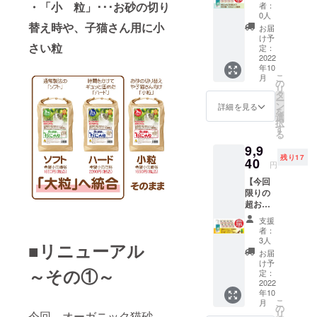
・オー
格：
（二層
・「小 粒」･･･お砂の切り
の揮発
者：
況の都
ガニッ
1980
式）
0人
性有効
合等に
ク猫砂
替え時や、子猫さん用に小
円） ・
△） 固
成分の
お届
より出
杉にゃ
送料
まりま
け予
チカラ
荷時期
さい粒
ん 小粒
（全国
定：
せん、
をお試
が前後
7袋：
2022
一
トイレ
しくだ
する場
年10
7850円
律）：
に流せ
さい。
合があ
こ
月
（通常
1430円
の
ます。
※ご注文
りま
リ
販売価
⇒合
タ
粒が小
状況、
す。
ー
格：
計：
ン
さい他
詳細を見る
製造状
を
9240
9280円
選
社の猫
況の都
択
円…
【杉
す
砂から
合等に
る
15%OF
にゃん/
切り替
より出
9,9
F） ・
大粒】
える
荷時期
残り17
杉の精
40
（箱型
際、粒
が前後
円
100ml
トイレ
の大き
する場
【今回
：ご提
◎、シ
さを揃
合があ
限りの
供（一
ステム
えるこ
りま
超お得
般販売
トイレ
とで猫
す。
な超早
予定価
（二層
さんの
支援
割】 ・
格：
式）
違和感
者：
オーガ
1980
◎） 固
3人
を少な
■リニューアル
ニック
円） ・
まりま
くする
お届
猫砂 杉
送料
せん、
け予
ことが
～その①～
にゃん
（全国
定：
トイレ
できま
小粒 8
2022
一
に流せ
す。杉
年10
袋：
律）：
ます。
にゃん
こ
月
8440円
1430円
の
どんな
初心者
リ
今回、オーガニック猫砂