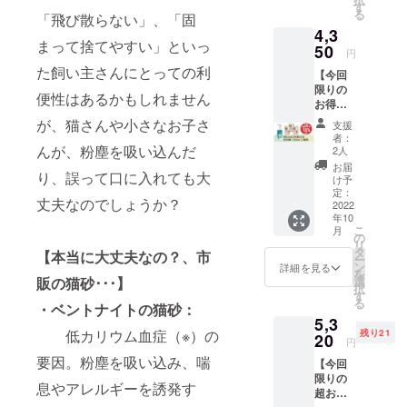
円…
す
トイレ
る
「飛び散らない」、「固
15%OF
◎、シ
4,3
F） ・
ステム
まって捨てやすい」といっ
杉の精
50
トイレ
円
100ml
（二層
た飼い主さんにとっての利
【今回
：ご提
式）
限りの
供（一
便性はあるかもしれません
△） 固
お得な
般販売
まりま
早割】
予定価
が、猫さんや小さなお子さ
せん、
支援
・オー
格：
者：
トイレ
ガニッ
んが、粉塵を吸い込んだ
1980
2人
に流せ
ク猫砂
円） ・
お届
ます。
り、誤って口に入れても大
杉にゃ
送料
け予
粒が小
ん 小粒
（全国
定：
さい他
丈夫なのでしょうか？
3袋：
2022
一
社の猫
年10
3360円
律）：
砂から
こ
月
（通常
990円
の
切り替
リ
販売価
⇒合
タ
【本当に大丈夫なの？、市
える
ー
格：
計：
ン
詳細を見る
際、粒
を
3960
4350円
販の猫砂･･･】
選
の大き
択
円…
【杉
す
さを揃
る
・ベントナイトの猫砂：
15%OF
にゃん/
えるこ
5,3
F） ・
大粒】
とで猫
低カリウム血症（※）の
残り21
杉の精
20
（箱型
円
さんの
100ml
トイレ
違和感
要因。粉塵を吸い込み、喘
【今回
：ご提
◎、シ
を少な
限りの
供（一
ステム
息やアレルギーを誘発す
くする
超お得
般販売
トイレ
ことが