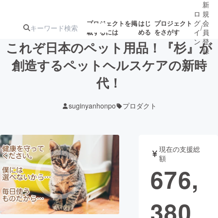
新
ロ
規
グ
会
プロジェクトを掲
はじ
プロジェクト
/
載するには
める
をさがす
イ
員
ン
登
これぞ日本のペット用品！『杉』が
録
創造するペットヘルスケアの新時
代！
人気のプロ
注目のリ
注目の新着プロ
募集終了が近いプ
もうすぐ公開
ジェクト
ターン
ジェクト
ロジェクト
されます
suginyanhonpo
プロダクト
アート・写真
音楽
現在の支援総
テクノロジー・ガジェット
ゲーム・サ
額
676,
映像・映画
書籍・雑誌
380
ビジネス・起業
チャレンジ