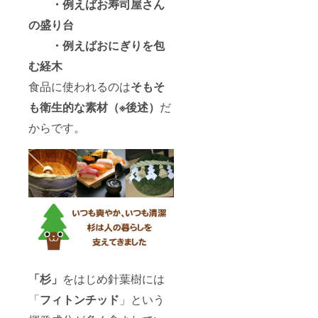
・例えばお寿司屋さん
の盛り台
・例えばおにぎりを包
む経木
食品に使われるのは
そもそ
も
衛生的な素材（※後述）
だ
からです。
「杉」
をはじめ針葉樹には
「
フィトンチッド
」という