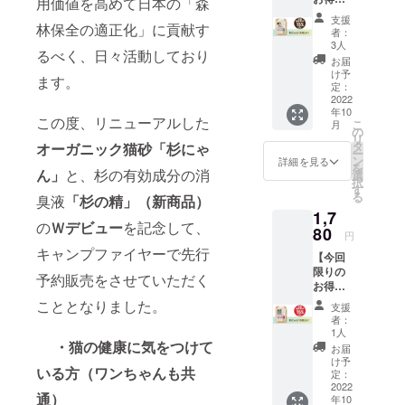
1330円
用価値を高めて日本の「森
早割】
※ご注文
支援
林保全の適正化」に貢献す
・命の
状況、
者：
猫砂 杉
製造状
3人
るべく、日々活動しており
にゃん
況の都
お届
大粒 1
合等に
け予
ます。
袋：
より出
定：
1120円
2022
荷時期
年10
（通常
が前後
この度、リニューアルした
こ
月
販売価
する場
の
リ
格：
合があ
タ
オーガニック猫砂「杉にゃ
ー
1320
りま
ン
詳細を見る
を
円…
ん」
と、杉の有効成分の消
す。
選
択
15%OF
す
る
臭液
「杉の精」（新商品）
F） ・
1,7
送料
の
Ｗデビュー
を記念して、
（全国
80
円
一
キャンプファイヤーで先行
【今回
律）：
限りの
660円
予約販売をさせていただく
お得な
⇒合
早割】
計：
こととなりました。
支援
・命の
1780円
者：
猫砂 杉
【杉
1人
にゃん
・猫の健康に気をつけて
にゃん/
お届
小粒 1
大粒】
け予
いる方（ワンちゃんも共
袋：
（箱型
定：
1120円
2022
トイレ
通）
年10
（通常
◎、シ