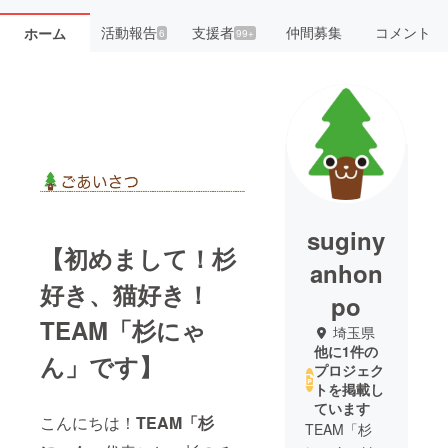
活動報告
支援者
仲間募集
コメント
ホーム
6
99+
suginy
【初めまして！杉
anhon
好き、猫好き！
po
TEAM「杉にゃ
埼玉県
他に1件の
ん」です】
プロジェク
トを掲載し
ています
こんにちは！
TEAM「杉
TEAM「杉