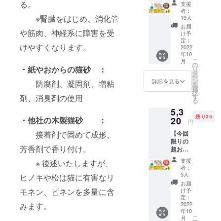
な超早
予定価
（二層
る。
支援
できま
割】 ・
格：
式）
者：
す。杉
オーガ
1980
※腎臓をはじめ、消化管
◎） 固
19人
にゃん
ニック
円） ・
まりま
お届
初心者
や筋肉、神経系に障害を受
猫砂 杉
送料
せん、
け予
の方
にゃん
（全国
定：
トイレ
や、子
けやすくなります。
大粒 4
2022
一
に流せ
猫さ
年10
袋：
律）：
ます。
ん、砂
こ
月
4220円
990円
の
どんな
・紙やおからの猫砂 ：
かき力
リ
（通常
⇒合
タ
トイレ
の弱い
ー
販売価
計：
ン
でも幅
詳細を見る
防腐剤、凝固剤、増粘
猫さん
を
格：
4350円
選
広くお
におす
択
5280
【杉
す
剤、消臭剤の使用
使いい
すめで
る
円…
にゃん/
ただけ
す。 ※
5,3
20%OF
小粒】
ます。
ご注文
残り35
F） ・
・他社の木製猫砂 ：
20
（箱型
他の猫
円
状況、
杉の精
トイレ
砂には
製造状
接着剤で固めて成形、
【今回
100ml
◎、シ
ない、
況の都
限りの
：ご提
ステム
杉にゃ
合等に
芳香剤で香り付け。
超お得
供（一
トイレ
んだけ
より出
な超早
般販売
（二層
の揮発
支援
※ 後述いたしますが、
荷時期
割】 ・
予定価
式）
性有効
者：
が前後
オーガ
格：
△） 固
5人
成分の
ヒノキや松は猫に有害なリ
する場
ニック
1980
まりま
チカラ
お届
合があ
猫砂 杉
円） ・
モネン、ピネンを多量に含
せん、
け予
をお試
りま
にゃん
送料
定：
トイレ
しくだ
す。
小粒 4
2022
みます。
（全国
に流せ
さい。
年10
袋：
一
ます。
※ご注文
こ
月
4220円