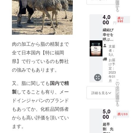
を
選
択
数の少ない
す
る
エミューの
4,0
残り
飼育を始め
00
995
円
る。安全、
縁結び
安心の出来
幸せを
る国内産、
呼ぶお
肉の加工から脂の精製まで
守り定
幸せエ
支援
価440円
者：
ミュー
全て日本国内【特に福岡
税込み1
5人
ファームの
個 クレ
お届
県】で行っているのも弊社
ンジン
け予
エミューの
グバー
定：
の強みでもあります。
パワーを是
ム定価
2023
年01
4400円
非、実感し
こ
月
税込み1
又、脂に関しても
国内で精
の
てみて下さ
リ
個 計
タ
ー
い。
製
してることも有り、メー
4840円
ン
詳細を見る
を
税込
選
ドインジャパンのブランド
択
み
す
る
送料無
もあってか、化粧品関係者
5,0
料
残り33
00
からも高い評価を頂いてい
円
超早
ます。
割 先