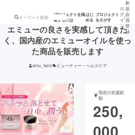
新
ロ
規
グ
会
プロジェクトを掲
はじ
プロジェクト
/
載するには
める
をさがす
イ
員
ン
登
エミューの良さを実感して頂きた
録
く、国内産のエミューオイルを使っ
た商品を販売します
人気のプロ
注目のリ
注目の新着プロ
募集終了が近いプ
もうすぐ公開
ジェクト
ターン
ジェクト
ロジェクト
されます
emu_farm
ビューティー・ヘルスケア
アート・写真
音楽
現在の支援総
テクノロジー・ガジェット
ゲーム・サ
額
250,
映像・映画
書籍・雑誌
000
ビジネス・起業
チャレンジ