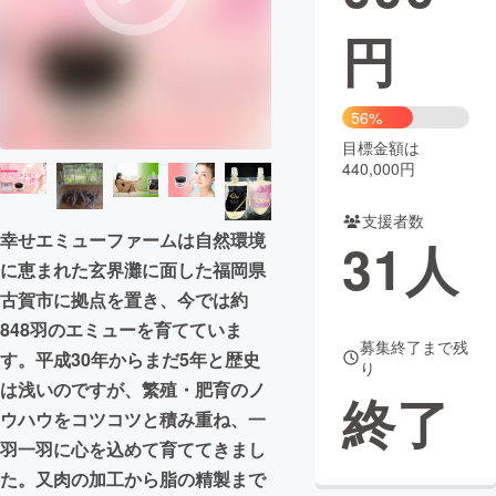
円
まちづくり・地域活性化
CAMPFIRE for Social Good
CAMPFIRE Creation
56%
CAMPFIREふるさと納税
machi-ya
コミュニティ
目標金額は
440,000円
支援者数
幸せエミューファームは自然環境
31
人
に恵まれた玄界灘に面した福岡県
古賀市に拠点を置き、今では約
848羽のエミューを育てていま
募集終了まで残
す。平成30年からまだ5年と歴史
り
は浅いのですが、繁殖・肥育のノ
終了
ウハウをコツコツと積み重ね、一
羽一羽に心を込めて育ててきまし
た。又肉の加工から脂の精製まで