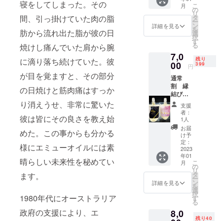
円税込
F
寝をしてしまった。その
こ
月
み1個
の
リ
體ケア
間、引っ掛けていた肉の脂
タ
ー
スリー
ン
詳細を見る
を
肪から流れ出た脂が彼の日
ム定価
選
択
3980円
す
る
焼けし痛んでいた肩から腕
税込み1
7,0
個 體ケ
残り
に滴り落ち続けていた。彼
アスラ
00
399
円
ム定価
が目を覚ますと、その部分
通常
2980円
割 縁
税込み1
の日焼けと筋肉痛はすっか
結び幸
個 計
せを呼
7400円
り消えうせ、非常に驚いた
支援
ぶお守
税込
者：
彼は皆にその良さを教え始
り 定
み 送
1人
価440円
料無
お届
めた。この事からも分かる
税込み1
料
け予
個 體ケ
19%OF
定：
様にエミューオイルには素
アス
2023
F
年01
リーム
晴らしい未来性を秘めてい
こ
月
定価
の
リ
3980円
タ
ます。
ー
税込み1
ン
詳細を見る
を
個 體ケ
選
択
アスラ
1980年代にオーストラリア
す
る
ム定価
政府の支援により、エ
8,0
2980円
残り40
税込み1