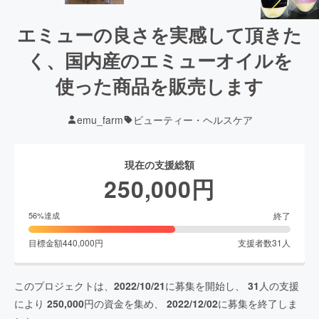
エミューの良さを実感して頂きた
く、国内産のエミューオイルを
使った商品を販売します
emu_farm
ビューティー・ヘルスケア
現在の支援総額
250,000
円
終了
56
%達成
目標金額
440,000
円
支援者数
31
人
このプロジェクトは、
2022/10/21
に募集を開始し、
31
人の支援
により
250,000
円の資金を集め、
2022/12/02
に募集を終了しま