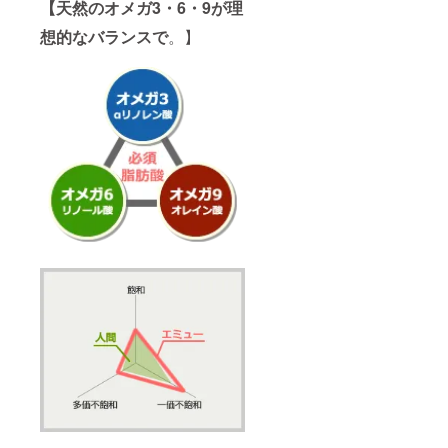
【天然のオメガ3・6・9が理
想的なバランスで
。】