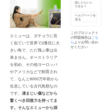
談したらいい
ですか？
ヘルプページを
見る
このプロジェクト
エミューは、ダチョウに良
の問題報告は
こち
ら
よりお問い合わ
く似ていて世界で2番目に大
せください
きい鳥で、ただ飛ぶ事は出
来ません。オーストラリア
を初め、その他ヨーロッパ
やアメリカなどで飼育され
て、なんと8000万年前から
生息している古代鳥類なの
です。
凄まじい傷などから
驚くべき回復力を持ってま
す。そんなエミューから採