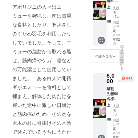
着50名
様早い
アボリジニの人々はエ
支援
者勝
者：
ミューを狩猟し、肉は貴重
ち
17人
縁結び
お届
な食料としたり、寒さをし
幸せを
け予
呼ぶお
定：
のぐため羽毛を利用したり
守り
2023
年02
定価440
していました。そして、エ
こ
月
円税込
の
リ
み1個
ミューの脂肪から取れる脂
タ
ー
體ケア
ン
詳細を見る
を
は、筋肉痛やケガ、傷など
スリー
選
択
ム定価
す
る
の万能薬として使用してい
3980円
6,0
税込み1
ました。「ある白人の開拓
残り49
個 體ケ
00
円
アスラ
者がエミューを食料として
早割
ム定価
先着50
2980円
捕まえ、解体した肉だけを
名様早
税込み1
い者勝
運いた途中に激しい日焼け
個 計
支援
ち
7400円
者：
と筋肉痛のため、その肉を
縁結び
税込
1人
幸せを
み 送
お届
大木の枝に引掛けその木陰
呼ぶお
料無
け予
守り
料
定：
で休んでいるうちにうたた
定価440
2023
33%OF
年01