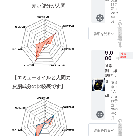
お守り
税込み1
け予
赤い部分が人間
定価440
個 計
定：
円税込
2023
11800
年01
み1個
円税込
こ
月
クレン
み
の
リ
ジング
33%OF
タ
ー
バーム
F 送料
ン
詳細を見る
を
定価
無料
選
択
4400円
す
る
税込み1
9,0
個 體ケ
残り
アス
00
399
円
リーム
通常
定価
割 縁
3980円
結び幸
税込み1
【エミューオイルと人間の
せを呼
個 體ケ
支援
ぶお守
皮脂成分の比較表です】
アスラ
者：
り定価
ム定価
1人
440円税
2980円
お届
込み1個
税込み1
け予
クレン
個 計
定：
ジング
2023
11800
年01
バーム
円税込
こ
月
定価
み
の
リ
4400円
28%OF
タ
ー
税込み1
F 送料
ン
詳細を見る
を
個 體ケ
無料
選