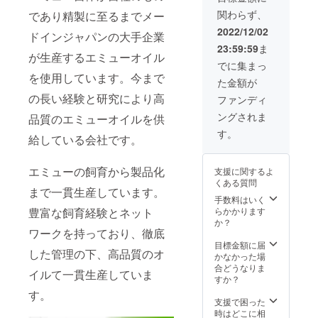
個 計
関わらず、
であり精製に至るまでメー
16200
円
2022/12/02
ドインジャパンの大手企業
39%OF
23:59:59
ま
F
が生産するエミューオイル
でに集まっ
を使用しています。今まで
た金額が
の長い経験と研究により高
ファンディ
ングされま
品質のエミューオイルを供
す。
給している会社です。
エミューの飼育から製品化
支援に関するよ
くある質問
まで一貫生産しています。
手数料はいく
らかかります
豊富な飼育経験とネット
か？
ワークを持っており、徹底
目標金額に届
した管理の下、高品質のオ
かなかった場
合どうなりま
イルて一貫生産していま
すか？
す。
支援で困った
時はどこに相