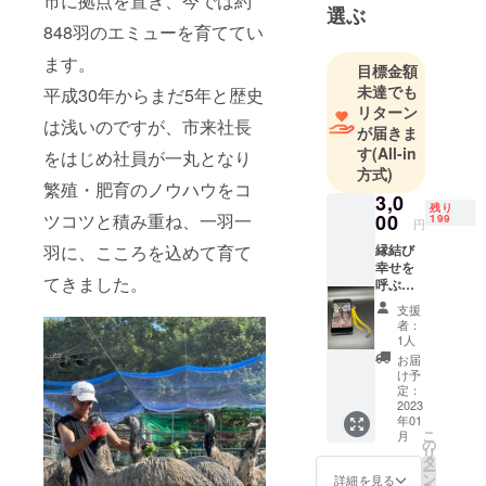
市に拠点を置き、今では約
ラリアでは
選ぶ
848羽のエミューを育ててい
医薬品とし
て認定され
ます。
目標金額
る程で化粧
未達でも
平成30年からまだ5年と歴史
品やマッ
リターン
は浅いのですが、市来社長
サージク
が届きま
リームへの
す
(All-in
をはじめ社員が一丸となり
方式)
可能性を感
繁殖・肥育のノウハウをコ
じる。8000
3,0
残り
ツコツと積み重ね、一羽一
00
199
万年生き抜
円
くパワーを
羽に、こころを込めて育て
縁結び
幸せを
持つエ
てきました。
呼ぶお
ミューを
守り定
支援
もっと多く
価440円
者：
税込み1
の人に知っ
1人
個 お礼
お届
て頂きたい
のお手
け予
と言う思い
紙
定：
送料
2023
から平成30
年01
無料
こ
年に福岡県
月
の
リ
古賀市でま
タ
ー
ン
詳細を見る
だ国内では