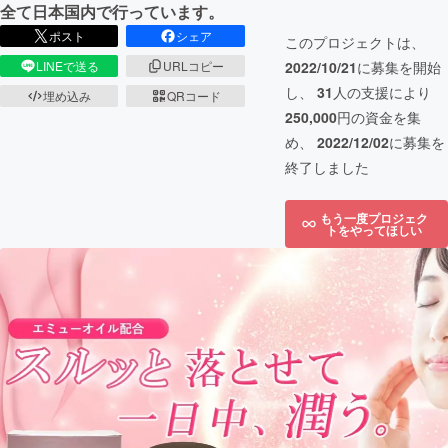
全て日本国内で行っています。
ポスト
シェア
このプロジェクトは、
2022/10/21
に募集を開始
LINEで送る
URLコピー
し、
31
人の支援により
埋め込み
QRコード
250,000
円の資金を集
め、
2022/12/02
に募集を
終了しました
もう一度プロジェク
トをやってほしい