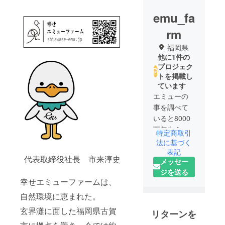
emu_fa
rm
福岡県
他に1件の
プロジェク
トを掲載し
ています
エミューの
事を調べて
いると8000
万年生き続
特定商取引
けている鳥
法に基づく
だと知り、
表記
代表取締役社長 市来淳史
メッセー
エミューの
ジを送る
パワーに魅
幸せエミューファームは、
了される。
又、エ
自然環境に恵まれた。
ミューの油
玄界灘に面した福岡県古賀
リターンを
はオースト