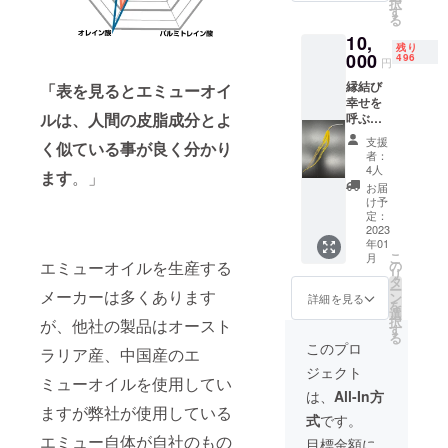
択
アス
す
る
リーム
10,
定価
残り
3980円
000
496
円
税込み1
縁結び
個 體ケ
「表を見るとエミューオイ
幸せを
アスラ
ルは、人間の皮脂成分とよ
呼ぶお
ム定価
守り定
2980円
支援
く似ている事が良く分かり
価440円
税込み1
者：
税込み1
個 計
4人
ます
。」
個 クレ
11800
お届
ンジン
円税込
け予
グバー
み 送
定：
ム定価
2023
料無料
年01
4400円
こ
月
税込み2
の
エミューオイルを生産する
リ
個 體ケ
タ
ー
アス
メーカーは多くあります
ン
詳細を見る
を
リーム
選
択
が、他社の製品はオースト
定価
す
る
3980円
このプロ
ラリア産、中国産のエ
税込み1
ジェクト
個 體ケ
ミューオイルを使用してい
アスラ
は、
All-In方
ム定価
ますが弊社が使用している
式
です。
2980円
税込み1
エミュー自体が自社のもの
目標金額に