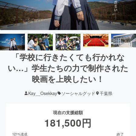
「学校に行きたくても行かれな
い…」学生たちの力で制作された
映画を上映したい！
Kay__Osekkay
ソーシャルグッド
千葉県
現在の支援総額
181,500
円
終了
121
%達成