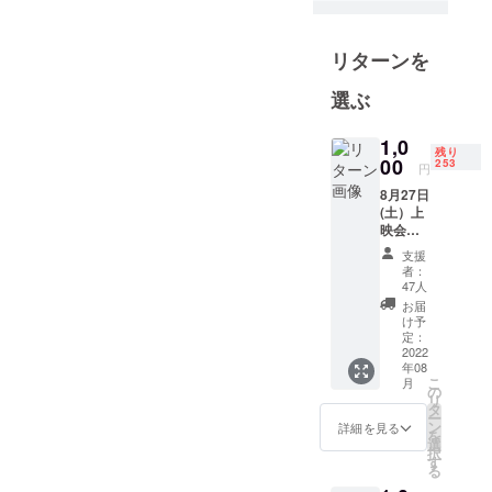
が、無事に目標達成しまし
た。当日は地域の方の招待
リターンを
を含め、100名を超える方に
選ぶ
ご覧いただけそうです。心
より御礼申し上げます。現
1,0
残り
00
253
在、事務局では最終的な実
円
8月27日
施のために準備をしており
(土）上
ます。初めてのクラウド
映会参
加権【1
支援
ファンディングや上映会の
名分】
者：
プラッ
47人
ため、至らない点があると
ツ習志
お届
野で開
思いますが、有意義な時間
け予
催され
定：
になるよう事務局は精一杯
る上映
2022
年08
会に1名
対応してまいります。ご不
こ
月
参加で
の
リ
きる権
タ
明点がある方は、ぜひお気
ー
利で
ン
詳細を見る
を
す。 ２
軽にお問合せくださいま
選
択
回上映
す
る
せ。暑い日が続きますが体
するた