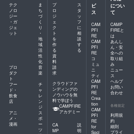
テク
ま
プ
ス
ビ
につい
ノロ
ち
ロ
タ
ス
て
ジー
づ
ジ
ッ
・ガ
く
ェ
フ
CAM
CAMP
ジェ
り
ク
に
PFI
FIREと
ット
・
ト
相
RE
は
地
を
談
CAM
あんし
域
作
す
PFI
ん・安
活
る
る
RE
全への
性
資
コ
取り組
化
料
ミュ
み
プロ
音
請
ニ
ニュー
ダク
楽
求
ティ
ス
ト
CAM
ヘルプ
クラウドファ
フー
チ
PFI
お問い
ンディングの
ド・
ャ
RE
合わせ
ノウハウを無
飲食
レ
Crea
料で学ぼう
店
ン
tion
各種規定
CAMPFIRE
ジ
CAM
アカデミー
アニ
ス
利用規
PFI
メ・
ポ
約
RE
漫画
ー
CA
説
細則
for
ツ
MP
明
プライ
Soci