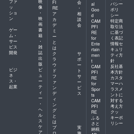
ファ
映
FI
会
バシー
al
ッ
像
RE
・
ポリ
Goo
ショ
・
ア
相
シー
d
ン
映
カ
談
特定商
CAM
画
デ
会
取引法
PFI
ゲー
書
ミ
に基づ
RE
ム・
籍
ー
く表記
for
サー
・
と
情報セ
Ente
ビス
雑
は
キュリ
rtain
開発
誌
ク
サ
ティ方
men
出
ラ
ポ
針
t
版
ウ
ー
反社基
CAM
ビジ
ビ
ド
ト
本方針
PFI
ネ
ュ
フ
サ
カスタ
RE
ス・
ー
ァ
ー
マーハ
for
起業
テ
ン
ビ
ラスメ
Spor
ィ
デ
ス
ントに
ts
ー
ィ
対する
CAM
・
ン
考え方
PFI
ヘ
グ
クッ
RE
ル
と
キーポ
ふる
ス
は
リシー
さと
ケ
プ
実
納税
ア
ロ
施