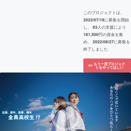
このプロジェクトは、
2022/07/18
に募集を開始
し、
83
人の支援により
181,500
円の資金を集
め、
2022/08/27
に募集を
終了しました
もう一度プロジェク
トをやってほしい