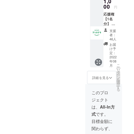
1,0
め、鑑
調ご自愛され、お過ごしく
賞希望
00
円
の時間
ださい。当日にお目にかか
応援権
をお選
【1名
びくだ
れることを楽しみにしてお
分】 １
さい。
口につ
ります。アッタナラ一同
１回
支援
き1名、
目：１
者：
地域の
４：０
46人
子供や
０〜 ２
お届
悩んで
回目：
け予
いる保
１７：
定：
護者に
2022
００〜
年08
映画上
こ
月
映会へ
の
リ
の参加
タ
ー
を招待
ン
詳細を見る
を
しま
選
択
す。 支
す
る
援者に
このプロ
は、活
ジェクト
動報告
レポー
は、
All-In方
トを
式
です。
メール
にて送
目標金額に
付させ
関わらず、
ていた
だきま