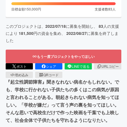
目標金額
150,000
円
支援者数
83
人
このプロジェクトは、
2022/07/18
に募集を開始し、
83
人の支援
により
181,500
円の資金を集め、
2022/08/27
に募集を終了しま
した
もう一度プロジェクトをやってほしい
ポスト
シェア
LINEで送る
URLコピー
埋め込み
QRコード
『起立性調節障害』聞きなれない病名かもしれない。で
も、学校に行かれない子供たちの多くはこの病気が原因
と言われることがある。朝起きられない病気を知ってほ
しい。「学校が嫌だ」って言う声の裏を知ってほしい。
そんな思いで高校生だけで作った映画を千葉でも上映し
て、社会全体で子供たちを守れるようになりたい。