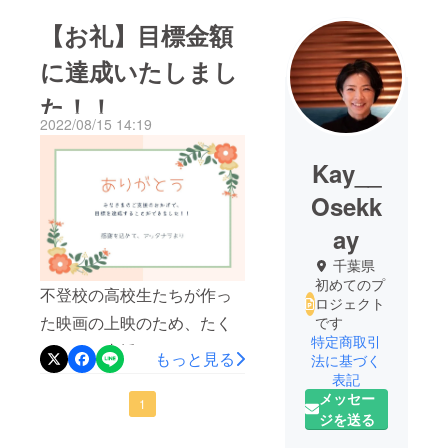
【お礼】目標金額
に達成いたしまし
た！！
2022/08/15 14:19
Kay__
Osekk
ay
千葉県
初めてのプ
不登校の高校生たちが作っ
ロジェクト
た映画の上映のため、たく
です
特定商取引
さんのご支援をいただきあ
もっと見る
法に基づく
りがとうございました。も
表記
メッセー
ともと、赤字になっても実
1
ジを送る
施しようと思っていました