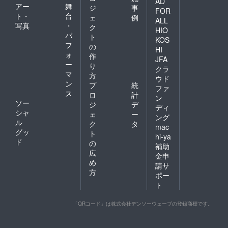
AD
アー
舞
ジ
事
FOR
ト・
台
ェ
例
ALL
写真
・
ク
HIO
パ
ト
KOS
フ
の
HI
ォ
作
JFA
ー
り
クラ
マ
方
ウド
ン
プ
統
ファ
ス
ロ
計
ン
ソー
ジ
デ
ディ
シャ
ェ
ー
ング
ル
ク
タ
mac
グッ
ト
hi-ya
ド
の
補助
広
金申
め
請サ
方
ポー
ト
「QRコード」は株式会社デンソーウェーブの登録商標です。