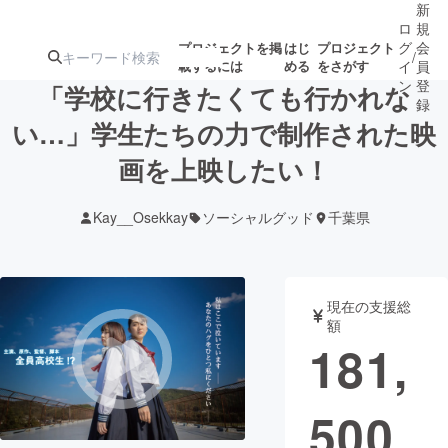
新
ロ
規
グ
会
プロジェクトを掲
はじ
プロジェクト
/
載するには
める
をさがす
イ
員
ン
登
「学校に行きたくても行かれな
録
い…」学生たちの力で制作された映
画を上映したい！
人気のプロ
注目のリ
注目の新着プロ
募集終了が近いプ
もうすぐ公開
ジェクト
ターン
ジェクト
ロジェクト
されます
Kay__Osekkay
ソーシャルグッド
千葉県
アート・写真
音楽
現在の支援総
テクノロジー・ガジェット
ゲーム・サ
額
181,
映像・映画
書籍・雑誌
500
ビジネス・起業
チャレンジ