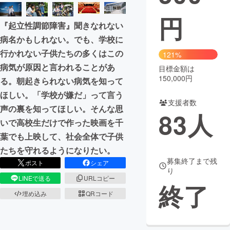
円
まちづくり・地域活性化
『起立性調節障害』聞きなれない
病名かもしれない。でも、学校に
CAMPFIRE for Social Good
CAMPFIRE Creation
行かれない子供たちの多くはこの
121%
CAMPFIREふるさと納税
machi-ya
コミュニティ
病気が原因と言われることがあ
目標金額は
150,000円
る。朝起きられない病気を知って
ほしい。「学校が嫌だ」って言う
支援者数
声の裏を知ってほしい。そんな思
83
人
いで高校生だけで作った映画を千
葉でも上映して、社会全体で子供
たちを守れるようになりたい。
募集終了まで残
ポスト
シェア
り
LINEで送る
URLコピー
終了
埋め込み
QRコード