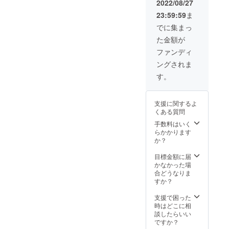
2022/08/27
す。
23:59:59
ま
でに集まっ
た金額が
ファンディ
ングされま
す。
支援に関するよ
くある質問
手数料はいく
らかかります
か？
目標金額に届
かなかった場
合どうなりま
すか？
支援で困った
時はどこに相
談したらいい
ですか？