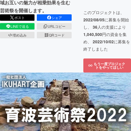
域お互いの魅力が相乗効果を生む
芸術祭を開催します。
このプロジェクトは、
ポスト
シェア
2022/08/05
に募集を開始
LINEで送る
URLコピー
し、
36
人の支援により
1,040,500
円の資金を集
埋め込み
QRコード
め、
2022/10/02
に募集を
終了しました
もう一度プロジェク
トをやってほしい