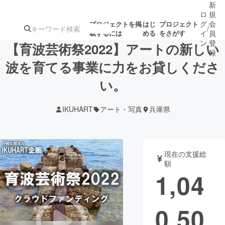
新
ロ
規
グ
会
プロジェクトを掲
はじ
プロジェクト
/
載するには
める
をさがす
イ
員
ン
登
【育波芸術祭2022】アートの新しい
録
波を育てる事業に力をお貸しくださ
い。
人気のプロ
注目のリ
注目の新着プロ
募集終了が近いプ
もうすぐ公開
ジェクト
ターン
ジェクト
ロジェクト
されます
IKUHART
アート・写真
兵庫県
アート・写真
音楽
現在の支援総
テクノロジー・ガジェット
ゲーム・サ
額
1,04
映像・映画
書籍・雑誌
0,50
ビジネス・起業
チャレンジ