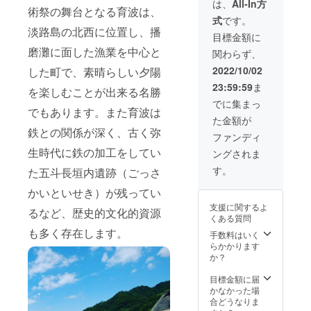
い。
は、
All-In方
術祭の舞台となる育波は、
の旨お
れ以前
るスペ
式
です。
知らせ
(9月等)
シャル
淡路島の北西に位置し、播
くださ
に送付
グッズ
目標金額に
い。 ＊
する可
(大) ・
磨灘に面した漁業を中心と
関わらず、
サイズ
能性が
播磨灘
や限定
ござい
～神戸
2022/10/02
した町で、素晴らしい夕陽
数、日
ます。
１日
23:59:59
ま
時など
＊掲載
ヨット
を楽しむことが出来る名勝
の詳細
可否(匿
チャー
でに集まっ
でもあります。また育波は
につい
名希
ターク
た金額が
ては、
望)・ペ
ルージ
鉄との関係が深く、古く弥
プロ
ンネー
ング ＊
ファンディ
ジェク
ム掲載
グッズ
生時代に鉄の加工をしてい
ングされま
ト本文
などに
等の発
リター
ついて
送は10
す。
た五斗長垣内遺跡（ごっさ
ンの項
のご相
月以降
目をご
談も承
を予定
かいといせき）が残ってい
参照く
ります
してお
支援に関するよ
ださ
ので、
ります
るなど、歴史的文化的資源
くある質問
い。
備考欄
が、展
も多く存在します。
にてそ
覧会情
手数料はいく
の旨お
報など
らかかります
知らせ
事前の
か？
くださ
お知ら
い。 ＊
せが望
目標金額に届
サイズ
ましい
かなかった場
や限定
ものに
合どうなりま
数、日
関して