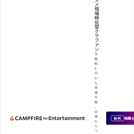
メ
領
域
特
化
型
ク
ラ
フ
ァ
ン
手
数
料
0
円
か
ら
実
施
可
能
。
企
画
掲載
無料
か
ら
リ