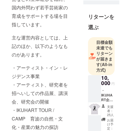
国内外問わず若手芸術家の
育成をサポートする場を目
リターンを
指しています。
選ぶ
主な運営内容としては、上
目標金額
記のほか、以下のようなも
未達でも
リターン
のがあります。
が届きま
す
(All-in
・アーティスト・イン・レ
方式)
ジデンス事業
10,
000
円
・アーティスト、研究者を
・
招へいしての作品展、講演
IKUHA
RT企画
会、研究会の開催
関連事
支援
業のご
・IKUHART TOUR /
者：
案内 ・
25人
CAMP 育波の自然・文
記録等
お届
へのお
け予
化・産業の魅力の探訪
名前の
定：