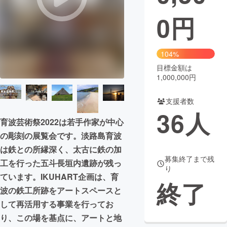
0
円
まちづくり・地域活性化
CAMPFIRE for Social Good
CAMPFIRE Creation
104%
CAMPFIREふるさと納税
machi-ya
コミュニティ
目標金額は
1,000,000円
支援者数
36
人
育波芸術祭2022は若手作家が中心
の彫刻の展覧会です。淡路島育波
は鉄との所縁深く、太古に鉄の加
募集終了まで残
工を行った五斗長垣内遺跡が残っ
り
ています。IKUHART企画は、育
終了
波の鉄工所跡をアートスペースと
して再活用する事業を行ってお
り、この場を基点に、アートと地