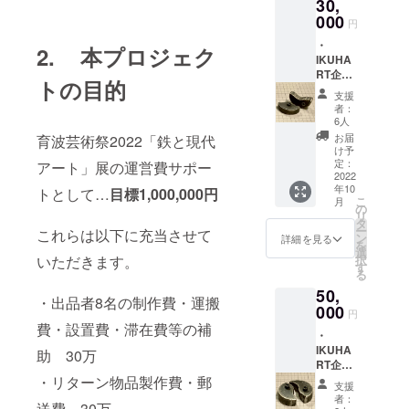
30,
グッズ
す。 ＊
等の発
000
掲載可
円
送は10
否(匿名
・
月以降
希望)・
2. 本プロジェク
IKUHA
を予定
ペン
RT企画
してお
ネーム
トの目的
関連事
ります
掲載な
支援
業のご
が、展
どにつ
者：
案内 ・
覧会情
いての
6人
記録等
報など
ご相談
お届
育波芸術祭2022「鉄と現代
へのお
事前の
も承り
け予
名前の
お知ら
定：
アート」展の運営費サポー
ますの
掲載 ・
2022
せが望
で、備
年10
オリジ
トとして…
目標1,000,000円
ましい
考欄に
こ
月
ナルT
ものに
の
てその
リ
シャツ
関して
タ
旨お知
ー
これらは以下に充当させて
・オリ
は、そ
ン
らせく
詳細を見る
を
ジナル
れ以前
選
ださ
いただきます。
択
ブロー
(9月等)
す
い。 ＊
る
チ ・
に送付
サイズ
50,
アー
する可
や限定
・出品者8名の制作費・運搬
ティス
000
能性が
数、日
円
トによ
ござい
時など
費・設置費・滞在費等の補
・
るスペ
ます。
の詳細
IKUHA
シャル
助 30万
＊掲載
につい
RT企画
グッズ
可否(匿
ては、
関連事
・リターン物品製作費・郵
(小) ＊
名希
プロ
支援
業のご
グッズ
望)・ペ
ジェク
者：
送費 30万
案内 ・