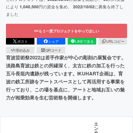
により
1,040,500
円の資金を集め、
2022/10/02
に募集を終了し
ました
もう一度プロジェクトをやってほしい
ポスト
シェア
LINEで送る
URLコピー
埋め込み
QRコード
育波芸術祭2022は若手作家が中心の彫刻の展覧会です。
淡路島育波は鉄との所縁深く、太古に鉄の加工を行った
五斗長垣内遺跡が残っています。IKUHART企画は、育
波の鉄工所跡をアートスペースとして再活用する事業を
行っており、この場を基点に、アートと地域お互いの魅
力が相乗効果を生む芸術祭を開催します。
エ
ン
タ