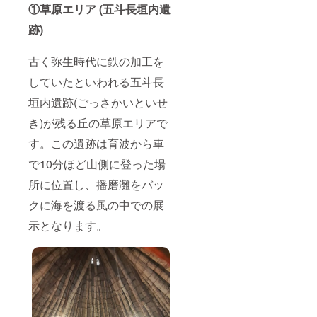
①草原エリア (五斗長垣内遺
跡)
古く弥生時代に鉄の加工を
していたといわれる五斗長
垣内遺跡(ごっさかいといせ
き)が残る丘の草原エリアで
す。この遺跡は育波から車
で10分ほど山側に登った場
所に位置し、播磨灘をバッ
クに海を渡る風の中での展
示となります。