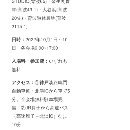
STUDIO(育波65)・金生丸倉
庫(育波43-1)・大谷浜(育波
20先)・育波遊休農地(育波
2115-1)
日時：
2022年10月1日～10
日 各会場9:00~17:00
入場料・参加費：
いずれも
無料
アクセス：
①神戸淡路鳴門
自動車道・北淡ICから車で5
分。全会場無料駐車場完
備 ②JR舞子から高速バス
（高速舞子～北淡IC）徒歩
10分