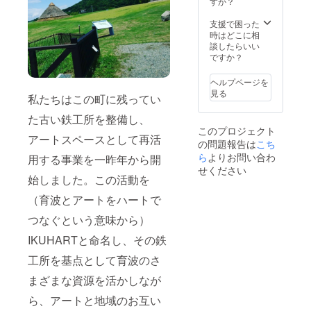
すか？
時など
は、そ
の詳細
れ以前
支援で困った
につい
(9月等)
時はどこに相
ては、
に送付
談したらいい
プロ
する可
ですか？
ジェク
能性が
ト本文
ござい
ヘルプページを
リター
ます。
見る
私たちはこの町に残ってい
ンの項
＊掲載
目をご
可否(匿
た古い鉄工所を整備し、
参照く
名希
このプロジェクト
ださ
望)・ペ
アートスペースとして再活
の問題報告は
こち
い。
ンネー
ム掲載
ら
よりお問い合わ
用する事業を一昨年から開
などに
せください
ついて
始しました。この活動を
のご相
（育波とアートをハートで
談も承
ります
つなぐという意味から）
ので、
備考欄
IKUHARTと命名し、その鉄
にてそ
の旨お
工所を基点として育波のさ
知らせ
くださ
まざまな資源を活かしなが
い。 ＊
ら、アートと地域のお互い
サイズ
や限定