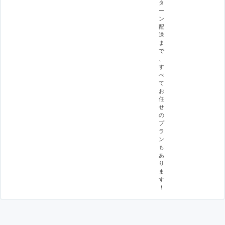
タ
ー
ン
配
送
ま
で
、
す
べ
て
お
任
せ
の
プ
ラ
ン
も
あ
り
ま
す
！