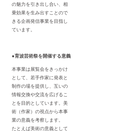
の魅力を引き出し合い、相
数、日
時など
乗効果を生み出すことので
の詳細
につい
きる企画発信事業を目指し
ては、
プロ
ています。
ジェク
ト本文
リター
ンの項
目をご
●育波芸術祭を開催する意義
参照く
ださ
い。
本事業は展覧会をきっかけ
として、若手作家に発表と
制作の場を提供し、互いの
情報交換や交流を広げるこ
とを目的としています。美
術（作家）の視点から本事
業の意義を考察します。
たとえば美術の意義として