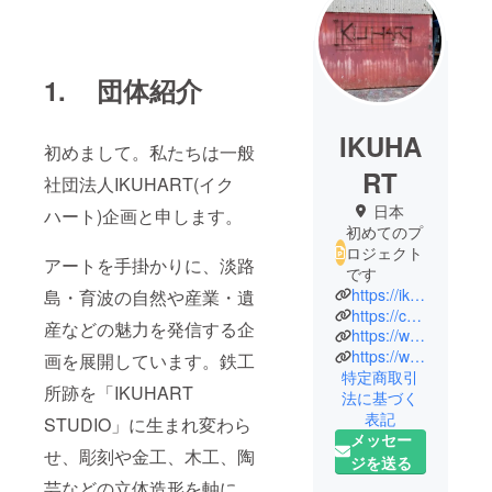
1. 団体紹介
IKUHA
初めまして。私たちは一般
RT
社団法人IKUHART(イク
日本
ハート)企画と申します。
初めてのプ
ロジェクト
アートを手掛かりに、淡路
です
https://ikuhart-kikaku.jimdosite.com/
島・育波の自然や産業・遺
https://cap-kobe.com/
産などの魅力を発信する企
https://www.facebook.com/IKUHARTKIKAKU
https://www.facebook.com/JUN-TAMBA-1942949085946325
画を展開しています。鉄工
特定商取引
所跡を「IKUHART
法に基づく
表記
STUDIO」に生まれ変わら
メッセー
せ、彫刻や金工、木工、陶
ジを送る
芸などの立体造形を軸に、