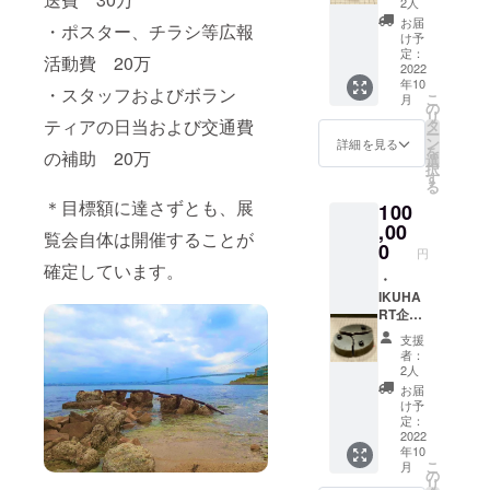
等の発
ンネー
2人
ト本文
記録等
送は10
ム掲載
リター
お届
・ポスター、チラシ等広報
へのお
月以降
などに
け予
ンの項
名前の
を予定
定：
ついて
目をご
活動費 20万
掲載 ・
2022
してお
のご相
参照く
年10
オリジ
ります
談も承
・スタッフおよびボラン
ださ
こ
月
ナルT
が、展
の
ります
い。
リ
シャツ
ティアの日当および交通費
覧会情
タ
ので、
ー
・オリ
報など
ン
備考欄
詳細を見る
を
の補助 20万
ジナル
事前の
選
にてそ
択
ブロー
お知ら
す
の旨お
る
チ ・
せが望
知らせ
＊目標額に達さずとも、展
100
アー
ましい
くださ
ティス
,00
ものに
い。 ＊
覧会自体は開催することが
トによ
関して
0
サイズ
円
るスペ
は、そ
や限定
確定しています。
シャル
・
れ以前
数、日
グッズ
IKUHA
(9月等)
時など
(中) ＊
RT企画
に送付
の詳細
グッズ
関連事
する可
につい
支援
等の発
業のご
能性が
ては、
者：
送は10
案内 ・
ござい
プロ
2人
月以降
記録等
ます。
ジェク
お届
を予定
へのお
＊掲載
ト本文
け予
してお
名前の
可否(匿
定：
リター
ります
掲載 ・
2022
名希
ンの項
年10
が、展
オリジ
望)・ペ
目をご
こ
月
覧会情
ナルT
ンネー
の
参照く
リ
報など
シャツ