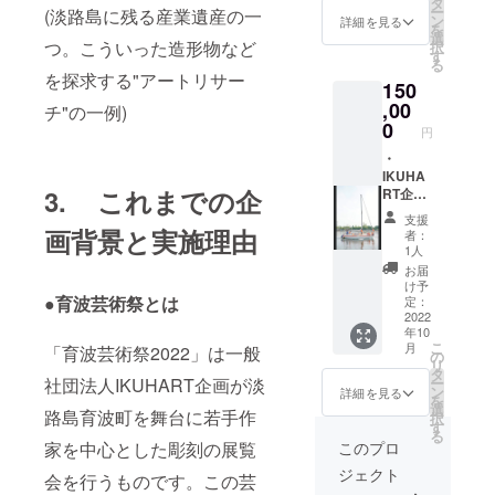
ム掲載
タ
ださ
ー
(淡路島に残る産業遺産の一
事前の
・オリ
などに
ン
い。
詳細を見る
を
お知ら
ジナル
ついて
選
つ。こういった造形物など
択
せが望
ブロー
のご相
す
る
ましい
チ ・
談も承
を探求する"アートリサー
150
ものに
アー
ります
関して
ティス
,00
ので、
チ"の一例)
は、そ
トによ
備考欄
0
円
れ以前
るスペ
にてそ
(9月等)
シャル
・
の旨お
に送付
グッズ
IKUHA
知らせ
3. これまでの企
する可
(大) ＊
RT企画
くださ
能性が
グッズ
関連事
い。 ＊
支援
ござい
等の発
業のご
サイズ
画背景と実施理由
者：
ます。
送は10
案内 ・
や限定
1人
＊掲載
月以降
記録等
数、日
お届
可否(匿
を予定
へのお
時など
け予
名希
してお
名前の
●育波芸術祭とは
の詳細
定：
望)・ペ
ります
掲載 ・
2022
につい
年10
ンネー
が、展
オリジ
ては、
こ
月
「育波芸術祭2022」は一般
ム掲載
覧会情
ナルT
プロ
の
リ
などに
報など
シャツ
ジェク
タ
社団法人IKUHART企画が淡
ー
ついて
事前の
・オリ
ト本文
ン
詳細を見る
を
のご相
お知ら
ジナル
リター
選
路島育波町を舞台に若手作
択
談も承
せが望
ブロー
ンの項
す
る
ります
ましい
チ ・
目をご
家を中心とした彫刻の展覧
このプロ
ので、
ものに
アー
参照く
ジェクト
備考欄
関して
ティス
会を行うものです。この芸
ださ
にてそ
は、そ
トによ