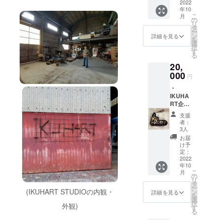
掲載 ・
2022
年10
オリジ
こ
月
ナルT
の
リ
シャツ
タ
ー
＊グッ
ン
詳細を見る
を
ズ等の
選
択
発送は
す
る
10月以
20,
降を予
定して
000
円
おりま
・
すが、
IKUHA
展覧会
RT企画
情報な
関連事
ど事前
支援
業のご
のお知
者：
案内 ・
らせが
3人
記録等
望まし
お届
へのお
いもの
け予
名前の
に関し
定：
掲載 ・
2022
ては、
年10
オリジ
それ以
こ
月
ナルT
前(9月
の
リ
シャツ
等)に送
タ
ー
・オリ
(IKUHART STUDIOの内観・
付する
ン
詳細を見る
を
ジナル
可能性
選
択
外観)
ブロー
がござ
す
る
チ ＊
いま