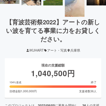
【育波芸術祭2022】アートの新し
い波を育てる事業に力をお貸しく
ださい。
IKUHART
アート・写真
兵庫県
現在の支援総額
1,040,500
円
終了
104
%達成
目標金額
1,000,000
円
支援者数
36
人
このプロジェクトは、
2022/08/05
に募集を開始し、
36
人の支援