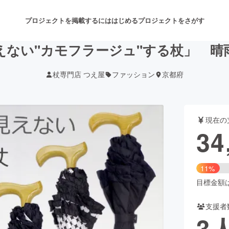
プロジェクトを掲載するには
はじめる
プロジェクトをさがす
えない"カモフラージュ"する杖」 晴
杖専門店 つえ屋
ファッション
京都府
注目のリターン
注目の新着プロジェクト
募集終了が近いプロジェクト
も
現在の
音楽
舞台・パフォーマンス
34
ゲーム・サービス開発
フード・飲食店
11%
書籍・雑誌出版
アニメ・漫画
目標金額は3
支援者
チャレンジ
ビューティー・ヘルスケ
3