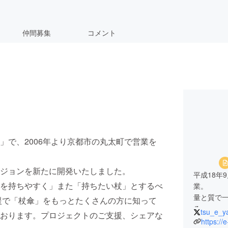
仲間募集
コメント
」で、2006年より京都市の丸太町で営業を
ジョンを新たに開発いたしました。
平成18年
を持ちやすく」また「持ちたい杖」とするべ
業。
量と質で一
援で「杖傘」をもっとたくさんの方に知って
る。
tsu_e_y
おります。プロジェクトのご支援、シェアな
創業者の坂
https://e