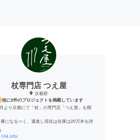
杖専門店 つえ屋
京都府
他に2件のプロジェクトを掲載しています
9月より京都にて「杖」の専門店「つえ屋」を開
番になるべく、邁進し現在は在庫は20万本を誇
a
野寛は 自身が目の難病(指定難病302：レーベル遺
-104.info/