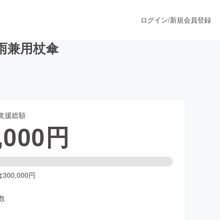
ログイン
/
新規会員登録
雨兼用杖傘
うすぐ公開されます
支援総額
プロダクト
,000
円
ファッション
スポーツ
00,000円
数
ア
ソーシャルグッド
人