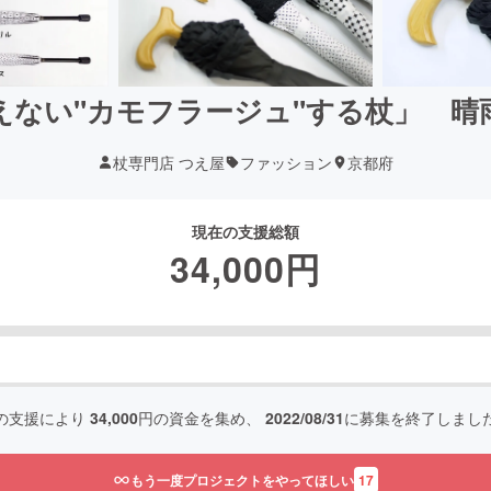
えない"カモフラージュ"する杖」 晴
杖専門店 つえ屋
ファッション
京都府
現在の支援総額
34,000
円
の支援により
34,000
円の資金を集め、
2022/08/31
に募集を終了しまし
もう一度プロジェクトをやってほしい
17