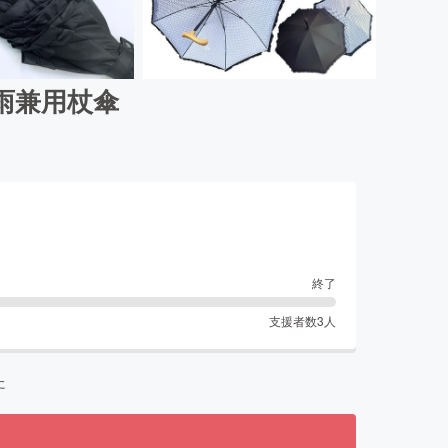
雨兼用杖傘
終了
支援者数
3
人
た