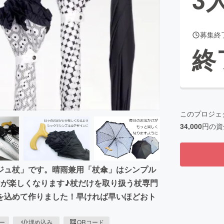
募集終
CAMPFIRE for Social Good
CAMPFIRE Creation
終
CAMPFIREふるさと納税
machi-ya
コミュニティ
このプロジェ
34,000
円の資
ジュ杖」です。晴雨兼用「杖傘」はシンプル
けが楽しくなります♪杖だけを取り扱う杖専門
を込めて作りました！早ければ早いほどおト
ピー
埋め込み
QRコード