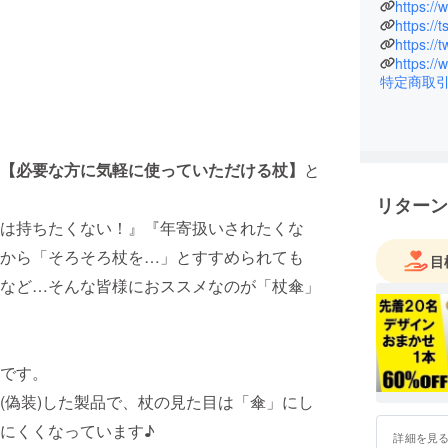
伝性視神
https://
https://
き、自身
https://
独自にあ
https:/
アをもと
特定商取
現在では
ほか、全
いる。
【必要な方に気軽に使っていただける杖】
と
リターン
は持ちたくない！』『年寄扱いされたくな
から「そろそろ杖を…」とすすめられても
目
など…そんな皆様におススメなのが「杖傘」
です。
(偽装)した製品で、杖の見た目は「傘」にし
にくくなっています♪
詳細を見