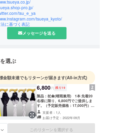
経症)を患ったことにより、見えなかったものに気づ
www.tsueya.co.jp/
tsueya.shop-pro.jp/
の理念、在り方を確信するに至る。
twitter.com/tsu_e_ya
みだした経営戦略と経営哲学により、豊富なアイデ
/www.instagram.com/tsueya_kyoto/
に独自の商品を自社開発している。
引法に基づく表記
京都市内に５店舗、東京、大阪で直営店を運営する
メッセージを送る
国の百貨店で催事・ポップアップストアを展開して
を選ぶ
標金額未達でもリターンが届きます
(All-in方式)
6,800
円
残り
19
製品：杖傘(晴雨兼用) 1本 先着20
名様に限り、6,800円でご提供しま
す。（予定販売価格：17,000円） ※
杖としてお使いいただくためにご使
支援者：1人
用者様に合わせて長さを調整いたし
お届け予定：2022年09月
ます。ご使用者様のご身長を備考欄
に必ずご記入ください。カットが必
要ない場合は「カット不要」とご記
このリターンを選択する
る