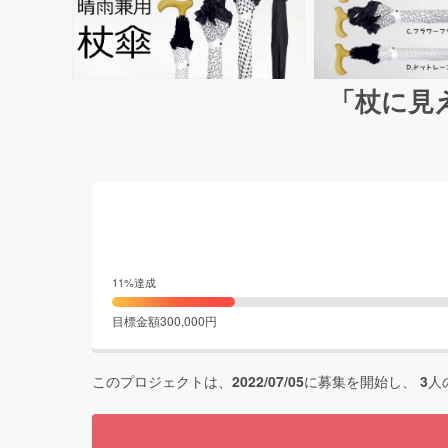
「杖に見
11
%達成
目標金額
300,000
円
このプロジェクトは、
2022/07/05
に募集を開始し、
3
人