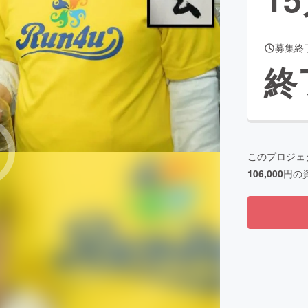
募集終
CAMPFIRE for Social Good
CAMPFIRE Creation
終
CAMPFIREふるさと納税
machi-ya
コミュニティ
このプロジェ
106,000
円の