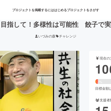
プロジェクトを掲載するには
はじめる
プロジェクトをさがす
を目指して！多様性は可能性 餃子で
いづみの森
チャレンジ
注目のリターン
注目の新着プロジェクト
募集終了が近いプロジェクト
も
現在の
音楽
舞台・パフォーマンス
10
ゲーム・サービス開発
フード・飲食店
3%
書籍・雑誌出版
アニメ・漫画
目標金額は3
支援者
チャレンジ
ビューティー・ヘルスケ
15