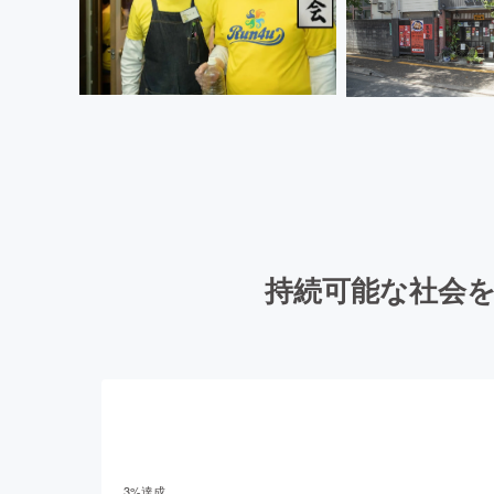
持続可能な社会
3
%達成