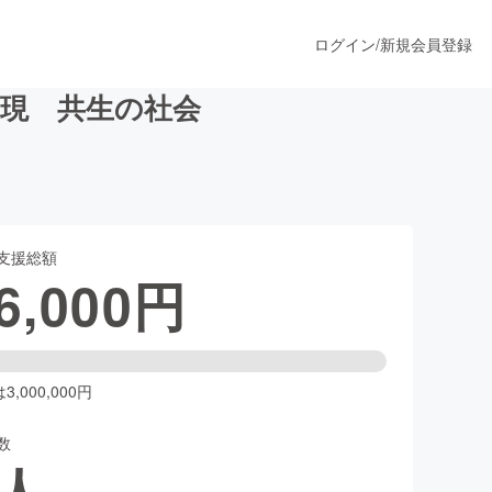
ログイン
/
新規会員登録
実現 共生の社会
うすぐ公開されます
支援総額
プロダクト
6,000
円
ファッション
スポーツ
,000,000円
数
ア
ソーシャルグッド
人