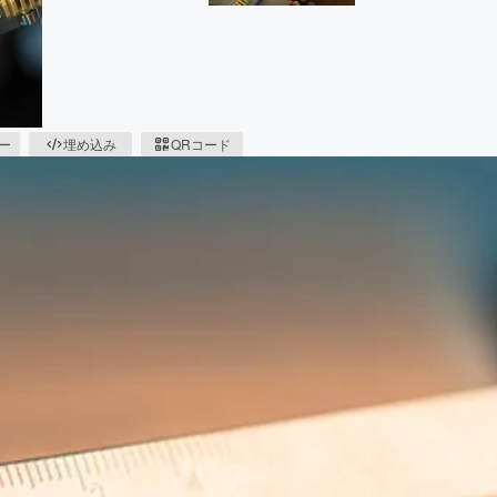
ピー
埋め込み
QRコード