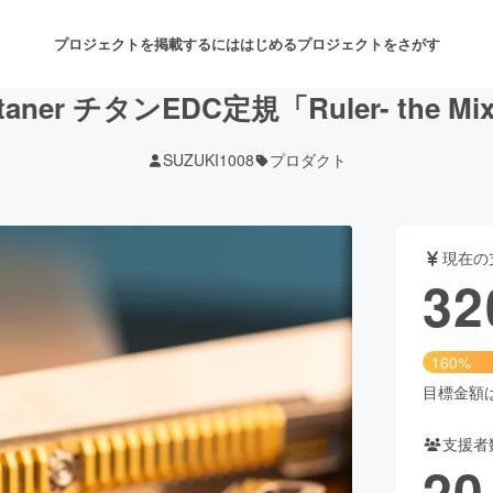
プロジェクトを掲載するには
はじめる
プロジェクトをさがす
itaner チタンEDC定規「Ruler- the Mi
SUZUKI1008
プロダクト
注目のリターン
注目の新着プロジェクト
募集終了が近いプロジェクト
も
現在の
音楽
舞台・パフォーマンス
32
ゲーム・サービス開発
フード・飲食店
160%
書籍・雑誌出版
アニメ・漫画
目標金額は2
支援者
チャレンジ
ビューティー・ヘルスケ
20