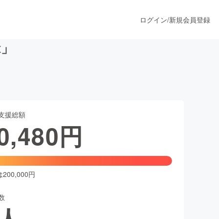
ログイン
/
新規会員登録
x」
うすぐ公開されます
支援総額
プロダクト
0,480
円
ファッション
スポーツ
00,000円
数
ア
ソーシャルグッド
人