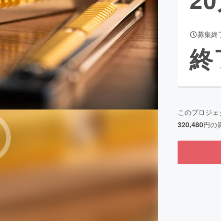
募集終
CAMPFIRE for Social Good
CAMPFIRE Creation
終
CAMPFIREふるさと納税
machi-ya
コミュニティ
このプロジェ
320,480
円の