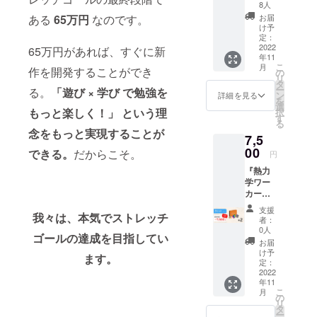
と拡張
ズ』２
8人
欄にご
セット
セット
記入い
お届
ある
65万円
なのです。
１セッ
※送料・
け予
ただき
ト、
消費税
定：
たいこ
『有機
2022
込みの
65万円があれば、すぐに新
と】 ・
年11
大富
価格で
（必
こ
月
豪』１
作を開発することができ
す。
の
須）
リ
セット
タ
メッ
ー
る。
「遊び × 学び で勉強を
をお送
ン
詳細を見る
セージ
を
りしま
選
の対象
もっと楽しく！」 という理
択
す。理
す
者様の
る
系ゲー
お名前
念をもっと実現することが
7,5
ムズを
（ペン
家族や
00
できる。
だからこそ。
ネーム
円
ご友人
可能）
『熱力
と楽し
・（必
学ワー
みたい
須）購
カー
方向け
入者様
ズ』２
のプラ
と対象
支援
セット
我々は、本気でストレッチ
ンで
者：
者様と
をお送
す。
0人
のご関
ゴールの達成を目指してい
りしま
【リ
お届
係 ・
す。販
ターン
け予
（必
ます。
売予定
内容】
定：
須）対
価格の
2022
・『熱
象者様
年11
500円引
力学
が今頑
こ
月
きでご
ワー
の
張って
リ
購入い
カー
タ
いるこ
ー