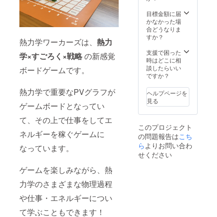
目標金額に届
かなかった場
合どうなりま
すか？
熱力学ワーカーズは、
熱力
支援で困った
学×すごろく×戦略
の新感覚
時はどこに相
談したらいい
ボードゲームです。
ですか？
熱力学で重要なPVグラフが
ヘルプページを
見る
ゲームボードとなってい
て、その上で仕事をしてエ
このプロジェクト
ネルギーを稼ぐゲームに
の問題報告は
こち
ら
よりお問い合わ
なっています。
せください
ゲームを楽しみながら、熱
力学のさまざまな物理過程
や仕事・エネルギーについ
て学ぶこともできます！