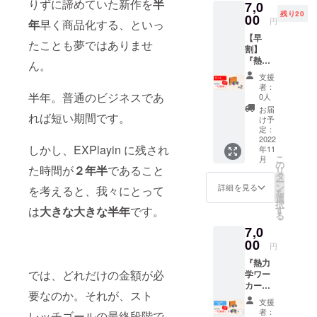
りずに諦めていた新作を
半
7,0
【リ
際の経
残り20
ターン
00
験談を
円
年
早く商品化する、といっ
内容】
交えな
【早
・『熱
がら、
たことも夢ではありませ
割】
力学
開発者
『熱力
ワー
が一人
ん。
学ワー
カー
ひとり
支援
カー
ズ』１
に向け
者：
ズ』２
セット
半年。普通のビジネスであ
てメッ
0人
セット
・『有
セージ
お届
れば短い期間です。
をお送
機大富
をお送
け予
りしま
豪』１
定：
りしま
す。通
2022
セット
す！
しかし、EXPlayin に残され
年11
常プラ
※送料・
【リ
こ
月
ンより
消費税
の
ターン
た時間が
２年半
であること
リ
もさら
込みの
タ
内容】
ー
にお得
価格で
ン
・『熱
詳細を見る
を考えると、我々にとって
を
な数量
す。
選
力学
択
限定プ
す
は
大きな大きな半年
です。
ワー
る
ランで
カー
7,0
す。
ズ』１
【リ
00
セット
円
ターン
・応援
『熱力
内容】
メッ
では、どれだけの金額が必
学ワー
・『熱
セージ
カー
力学
（400字
要なのか。それが、スト
ズ』１
ワー
程度）
支援
セット
カー
【備考
者：
レッチゴールの最終段階で