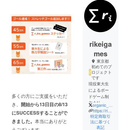
rikeiga
mes
東京都
初めてのプ
ロジェクト
です
現役東大生
によるボー
多くの方にご支援をいただ
ドゲーム制
作会社・株
き、
開始から13日目の8/13
organic_pres
式会社理系
https://rikeigames.com/
にSUCCESSすることがで
ｇａｍｅｓ
特定商取引
きました。
本当にありがと
法に基づく
が展開する
表記
理系のゲー
うございます。