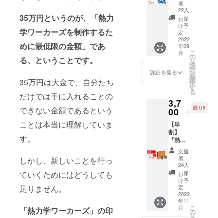
礼の
者：
園祭への出
メッ
22人
展
セージ
35万円というのが、「熱力
お届
を送付
・SNS上
け予
学ワーカーズを制作するた
させて
定：
での楽しく
いただ
2022
めに最低限の金額」であ
年09
学べるよう
きま
こ
月
す。こ
の
な投稿
る、ということです。
リ
のプロ
タ
ー
ジェク
ン
詳細を見る
を
トを応
などの活動
選
35万円は大金で、自分たち
択
援した
す
を行なって
る
い方向
だけでは手に入れることの
います！
3,7
けのプ
残り6
できない金額であるという
ランで
00
円
す。
ことは本当に理解していま
【早
【リ
割】
ターン
す。
『熱力
内容】
学ワー
・お礼
支援
カー
メッ
者：
しかし、新しいことを行っ
ズ』１
セージ
24人
セット
※お礼
ていくためにはどうしても
お届
をお送
メッ
け予
りしま
セージ
定：
足りません。
す。通
2022
は
年11
常プラ
CAMPF
こ
月
「熱力学ワーカーズ」の印
ンより
IRE内
の
リ
もさら