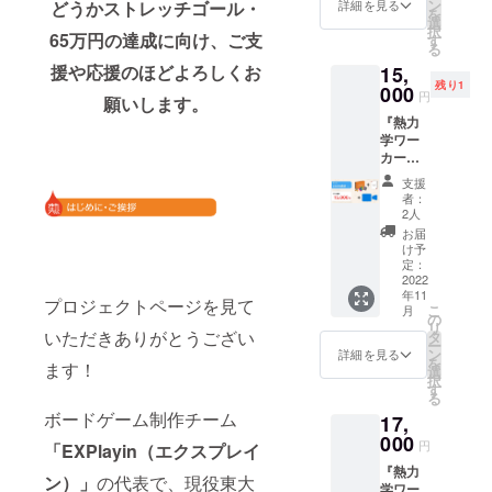
ただけ
ズ』１
ン
どうかストレッチゴール・
詳細を見る
と ・
を
ます。
セット
選
（任
択
【リ
65万円の達成に向け、ご支
・『熱
す
意）そ
る
ターン
力学
の他開
援や応援のほどよろしくお
15,
内容】
ワー
発者に
残り1
・『熱
000
カーズ
円
聞きた
願いします。
力学
拡張
いこと
『熱力
ワー
セッ
※送料・
学ワー
カー
ト』１
消費税
カー
ズ』２
セット
込みの
ズ』
セット
・『有
支援
価格で
『有機
※送料・
機大富
者：
す。 ※
大富
消費税
豪』１
2人
応援
豪』各
込みの
セット
お届
メッ
１セッ
価格で
※送料・
け予
セージ
トに加
す。
定：
消費税
は
え、東
2022
込みの
CAMPF
年11
大生の
価格で
プロジェクトページを見て
IRE内
こ
月
開発者
の
す。
メッ
リ
と勉強
いただきありがとうござい
タ
セージ
ー
のこと
ン
詳細を見る
にて送
を
ます！
やボー
選
信しま
択
ドゲー
す
す。
る
ムのこ
ボードゲーム制作チーム
17,
となど
で30分
000
円
「EXPlayin（エクスプレイ
話せる
『熱力
プラン
ン）
」
の代表で、現役東大
学ワー
です。