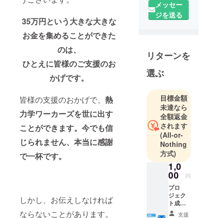
メッセー
ムシリーズ
ジを送る
「理系ゲー
35万円という大きな大きな
ムズ」で
お金を集めることができた
す。
のは、
リターンを
「遊び × 学
ひとえに皆様のご支援のお
選ぶ
び で勉強を
かげです。
もっと楽し
く！」とい
目標金額
皆様の支援のおかげで、
熱
うことを
未達なら
力学ワーカーズを世に出す
モットー
全額返金
されます
に、
ことができます。
今でも信
(All-or-
じられません、本当に感謝
Nothing
・学びに
方式)
で一杯です。
関するボー
1,0
ドゲームの
00
円
開発
プロ
・ボード
ジェク
しかし、お伝えしなければ
ゲームのイ
ト成功
後、お
ベントや学
ならないことがあります。
支援