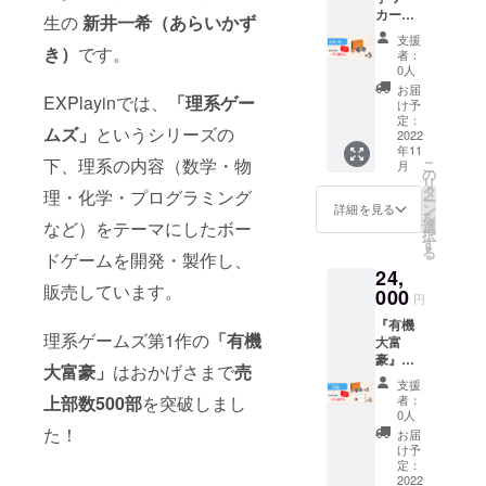
カー
受験や
生の
新井一希（あらいかず
ズ』５
ゲーム
支援
セット
開発の
き）
です。
者：
をお送
経験を
0人
りしま
活か
お届
EXPlayinでは、
「理系ゲー
す。販
し、支
け予
売予定
援者様
定：
ムズ」
というシリーズの
価格の
2022
の質問
年11
3,000円
や疑問
下、理系の内容（数学・物
こ
月
引きで
にお答
の
リ
購入い
えしま
タ
理・化学・プログラミング
ー
ただけ
す。
ン
詳細を見る
を
る大変
【リ
選
など）をテーマにしたボー
択
お得な
ターン
す
る
プラン
ドゲームを開発・製作し、
内容】
24,
です。
・『熱
販売しています。
【リ
000
力学
円
ターン
ワー
『有機
内容】
カー
理系ゲームズ第1作の
「有機
大富
・『熱
ズ』１
豪』と
力学
セット
大富豪」
はおかげさまで
売
『熱力
ワー
・『有
支援
学ワー
カー
機大富
者：
上部数500部
を突破しまし
カー
ズ』５
豪』１
0人
ズ』を
セット
た！
セット
お届
５セッ
※送料・
・開発
け予
トずつ
消費税
定：
者との
お送り
2022
込みの
Zoom通