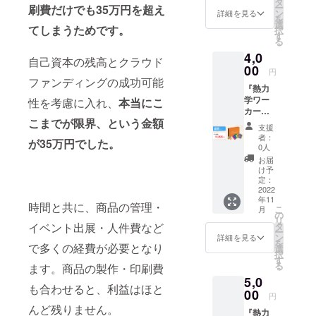
メッ
タ
ー
刷費だけでも35万円を超え
にお得
セージ
ン
詳細を見る
を
な数量
にて送
選
てしまうためです。
択
限定プ
信しま
す
る
ランで
す。 ※
4,0
す。
送料・
自己資本の残高とクラウド
【リ
00
消費税
円
ターン
込みの
ファンディングの成功可能
『熱力
内容】
価格で
学ワー
・『熱
性を考慮に入れ、
本当にこ
す。
カー
力学
こまでが限界、という金額
ズ』１
ワー
支援
セット
カー
者：
が35万円でした。
をお送
ズ』１
0人
りする
セット
お届
通常プ
※送料・
け予
ランで
消費税
定：
す。
2022
込みの
年11
【リ
価格で
時間と共に、商品の管理・
こ
月
ターン
す。
の
リ
内容】
タ
イベント出展・人件費など
ー
・『熱
ン
詳細を見る
を
力学
で多くの経費が必要となり
選
択
ワー
す
る
ます。商品の製作・印刷費
カー
5,0
ズ』１
も合わせると、利益はほと
セット
00
円
※送料・
んど残りません。
『熱力
消費税