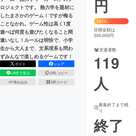
円
ロジェクトです。 熱力学を題材に
まちづくり・地域活性化
したまさかのゲーム！ですが侮る
191%
ことなかれ。ゲーム性は高く1度
目標金額は
CAMPFIRE for Social Good
CAMPFIRE Creation
遊べば何度も遊びたくなること間
350,000円
CAMPFIREふるさと納税
machi-ya
コミュニティ
違いなし！ルールは明快で、小学
生から大人まで、文系理系も問わ
支援者数
119
ずみんなで楽しめるゲームです！
ポスト
シェア
LINEで送る
URLコピー
人
埋め込み
QRコード
募集終了まで残
り
終了