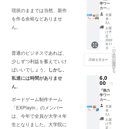
学ワー
込みの
カー
価格で
現状のままでは当然、新作
ズ』１
す。
支援
セット
を作る余裕などありませ
者：
と、拡
5人
張セッ
ん。
お届
ト１
け予
セット
定：
をお送
2022
年11
りしま
こ
月
す。通
の
普通のビジネスであれば、
リ
常2〜4
タ
ー
人のと
ン
詳細を見る
少しずつ利益を蓄えていけ
を
ころ、
選
択
5〜6人
す
ばいいでしょう。
しかし、
る
でのプ
6,0
レイも
私達には
時間がありませ
可能と
00
円
ん
。
なりま
『熱力
す。
学ワー
『熱力
ボードゲーム制作チーム
カー
学ワー
ズ』１
カー
支援
「EXPlayin」のメンバー
セット
ズ』
者：
に加
を、家
0人
は、今年で全員が大学４年
え、現
族やご
お届
役東大
友人と
け予
生となりました。大学院に
生の開
楽しみ
定：