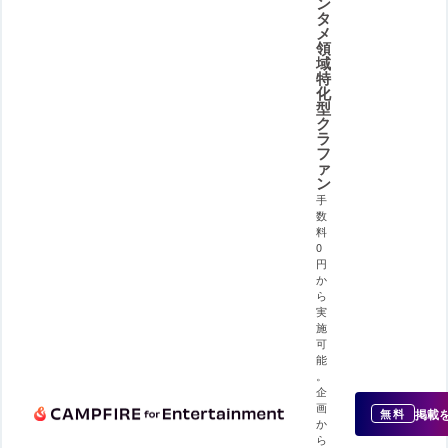
ン
タ
メ
領
域
特
化
型
ク
ラ
フ
ァ
ン
手
数
料
0
円
か
ら
実
施
可
能
。
企
画
掲載
無料
か
ら