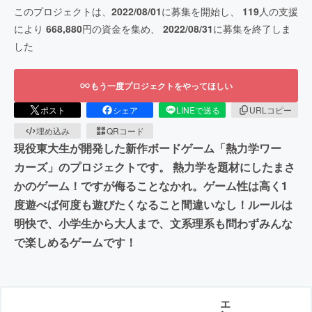
このプロジェクトは、
2022/08/01
に募集を開始し、
119
人の支援
により
668,880
円の資金を集め、
2022/08/31
に募集を終了しま
した
もう一度プロジェクトをやってほしい
ポスト
シェア
LINEで送る
URLコピー
埋め込み
QRコード
現役東大生が開発した新作ボードゲーム「熱力学ワー
カーズ」のプロジェクトです。 熱力学を題材にしたまさ
かのゲーム！ですが侮ることなかれ。ゲーム性は高く1
度遊べば何度も遊びたくなること間違いなし！ルールは
明快で、小学生から大人まで、文系理系も問わずみんな
で楽しめるゲームです！
エ