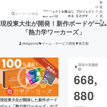
新
ロ
規
グ
会
プロジェクトを掲
はじ
プロジェクト
/
載するには
める
をさがす
イ
員
ン
登
現役東大生が開発！新作ボードゲーム
録
「熱力学ワーカーズ」
人気のプロ
注目のリ
注目の新着プロ
募集終了が近いプ
もうすぐ公開
rikeigames
ゲーム・サービス開発
東京都
ジェクト
ターン
ジェクト
ロジェクト
されます
アート・写真
音楽
現在の支援総
額
668,
テクノロジー・ガジェット
ゲーム・サ
880
映像・映画
書籍・雑誌
現役東大生が開発した新作ボード
ビジネス・起業
チャレンジ
ゲーム「熱力学ワーカーズ」のプ