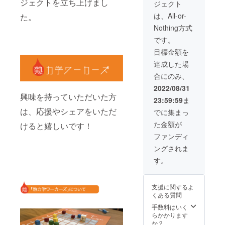
ジェクトを立ち上げまし
ジェクト
常プラ
価格で
ます。
ンより
す。
は、All-or-
※支援者
た。
もさら
様によ
Nothing方式
にお得
るZoom
な数量
です。
通話の
限定プ
スク
目標金額を
ランで
リーン
す。
達成した場
ショッ
【リ
ト・録
合にのみ、
ターン
音・録
内容】
2022/08/31
画は禁
・『熱
興味を持っていただいた方
止とさ
23:59:59
ま
力学
せてい
ワー
は、応援やシェアをいただ
でに集まっ
ただき
カー
ます。
た金額が
けると嬉しいです！
ズ』１
セット
ファンディ
・『有
ングされま
機大富
豪』１
す。
セット
※送料・
消費税
支援に関するよ
込みの
くある質問
価格で
す。
手数料はいく
らかかります
か？