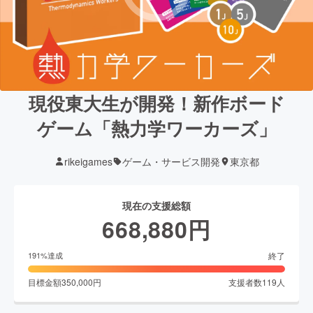
現役東大生が開発！新作ボード
ゲーム「熱力学ワーカーズ」
rikeigames
ゲーム・サービス開発
東京都
現在の支援総額
668,880
円
終了
191
%達成
目標金額
350,000
円
支援者数
119
人