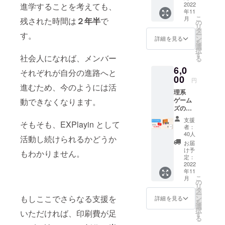
発者か
2022
進学することを考えても、
たい方
年11
らあな
向けの
こ
月
残された時間は
２年半
で
ただけ
プラン
の
リ
に向け
です。
タ
ー
す。
た応援
【リ
ン
詳細を見る
を
メッ
ターン
選
択
セージ
内容】
す
社会人になれば、メンバー
る
をお送
・『熱
6,0
りしま
力学
それぞれが自分の進路へと
す！リ
00
ワー
円
ターン
カー
進むため、今のようには活
理系
申込時
ズ』１
ゲーム
動できなくなります。
の備考
セット
ズの第
欄よ
・『熱
一作で
り、受
力学
支援
そもそも、EXPlayin として
ある
験勉
ワー
者：
『有機
強・趣
カーズ
40人
活動し続けられるかどうか
大富
味・部
拡張
お届
豪』と
活動な
セッ
け予
もわかりません。
『熱力
ど「あ
定：
ト』１
学ワー
2022
なたが
セット
年11
カー
今頑
※送料・
こ
月
ズ』を
張って
の
消費税
リ
１セッ
いるこ
タ
込みの
ー
トずつ
と」を
もしここでさらなる支援を
ン
価格で
詳細を見る
を
お送り
教えて
選
す。
択
いただければ、印刷費が足
しま
くださ
す
る
す。
い。実