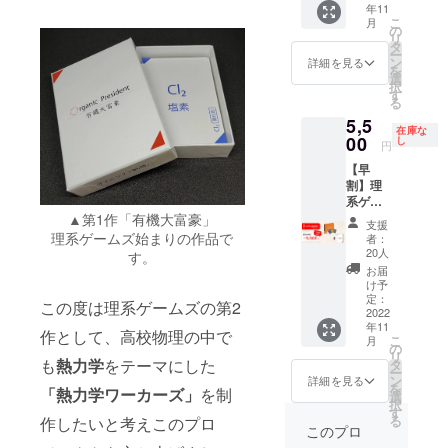
年11
しま
価格で
話 30
こ
月
す。販
す。
の
分 ※送
リ
売予定
タ
料・消
ー
価格の
ン
費税込
詳細を見る
を
7,000円
選
みの価
択
引きで
す
格で
る
ご購入
す。
5,5
いただ
※Zoom
在庫な
ける、
00
し
通話の
円
大特価
日時調
【早
プラン
整は、
割】理
です！
CAMPF
系ゲー
【リ
IRE内
ムズの
▲第1作「有機大富豪」
ターン
メッ
支援
第一作
内容】
理系ゲームズ始まりの作品で
セージ
者：
である
・『熱
20人
にて行
す。
『有機
力学
いま
お届
大富
ワー
け予
す。
豪』と
カー
定：
※Zoom
この度は理系ゲームズの第2
『熱力
2022
ズ』５
通話の
年11
学ワー
セット
作として、高校物理の中で
有効期
こ
月
カー
・『有
の
限は
リ
ズ』を
機大富
も
熱力学
をテーマにした
タ
2022年
ー
１セッ
豪』５
ン
詳細を見る
11月〜
を
「熱力学ワーカーズ」
を制
トずつ
セット
選
2023年
択
お送り
※送料・
す
3月とさ
る
作したいと考えこのプロ
しま
消費税
このプロ
せてい
す。通
込みの
ただき