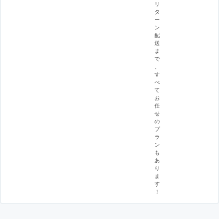
リ
タ
ー
ン
配
送
ま
で
、
す
べ
て
お
任
せ
の
プ
ラ
ン
も
あ
り
ま
す
！