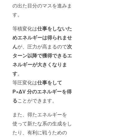
の出た目分のマスを進みま
す。
等積変化は
仕事をしないた
めエネルギーは得られませ
ん
が、圧力が高まるので
次
ターン以降で獲得できるエ
ネルギーが大きくなりま
す
。
等圧変化は
仕事をして
P×ΔV 分のエネルギーを得
る
ことができます。
また、得たエネルギーを
使って新たな系の生成をし
たり、有利に戦うための