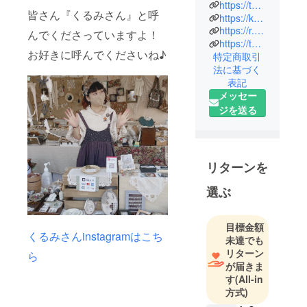
毎日に彩り
https://twitter.com/kurumorizakka
皆さん『くるみさん』と呼
https://kurumori.base.shop/
を添えるア
https://r.goope.jp/kurumorizakka
んでくださっていますよ！
クセサリー
https://twitter.com/kurumidream
が並びま
お好きに呼んでくださいね♪
特定商取引
す…✧
法に基づく
ハンドメイ
表記
ド作家さま
メッセー
の世界にひ
ジを送る
とつの作品
たち。。。
作家さまの
リターンを
想いや熱意
をお届けす
選ぶ
る場とし
て、お客さ
目標金額
まが作品を
くるみさんinstagramはこち
未達でも
手にした時
リターン
ら
のどきどき
が届きま
や、お出か
す
(All-in
けにアクセ
方式)
サリーをつ