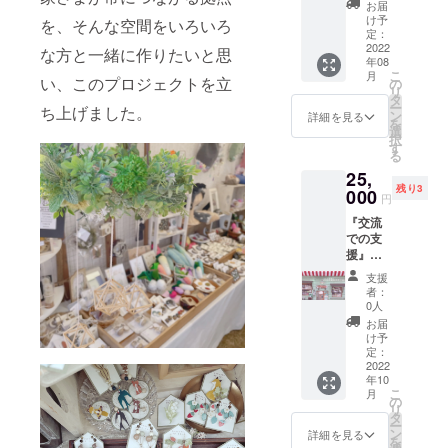
くもく
クトし
2023年
(¥600)
お届
ださ
会（1
てお送
3月 ＊
け予
込みの
を、そんな空間をいろいろ
い。
日、
りしま
定：
交通費
価格で
10:00～
2022
す。 遠
な方と一緒に作りたいと思
はご負
す。
年08
18:00
方のお
担くだ
こ
月
頃） く
い、このプロジェクトを立
客様も
の
さい。
リ
るみ店
一緒に
タ
ー
ち上げました。
長と一
オープ
ン
詳細を見る
を
緒にハ
ンをお
選
択
ンドメ
祝いし
す
る
イドな
ましょ
25,
時間を
う！ ＊
残り3
過ごし
000
くるみ
円
ません
店長直
『交流
か。 作
筆のお
での支
家さま
手紙も
援』く
や手作
セット
るみ店
りが好
です。
支援
長と吉
きな方
＊洋服
者：
祥寺の
におす
等、少
0人
雑貨店
すめで
数限定
お届
をめぐ
す。 一
の作品
け予
る会チ
緒にち
定：
は除外
ケット
2022
くちく
させて
年10
（10/16
もくも
いただ
こ
月
10:00～
くしま
の
きま
リ
18:00）
しょ
タ
す。 ＊
ー
くるも
う。 日
ン
送料
詳細を見る
を
り雑貨