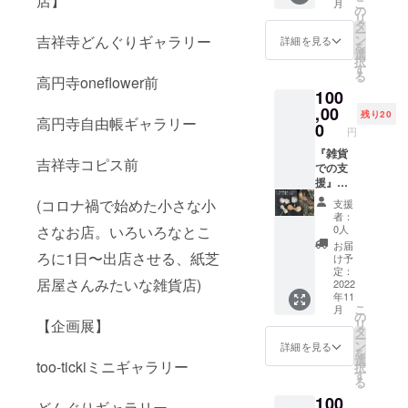
店】
いま
こ
月
ア雑貨
バライ
の
効期
す。
リ
の作家
ド”は茨
タ
限：
ー
さまが
城にあ
吉祥寺どんぐりギャラリー
ン
2022年
詳細を見る
を
製作し
るとて
選
12月〜
択
たも
も気持
す
2023年
る
高円寺oneflower前
の、ま
ちの良
5月 時
100
たはく
い野外
間：9時
るもり
,00
施設で
15分頃
残り20
高円寺自由帳ギャラリー
雑貨店
す。 今
0
～18時
円
店主く
回はく
頃 ＊交
るみど
『雑貨
るもり
通費・
吉祥寺コピス前
りーむ
での支
雑貨店
飲食費
製作の
援』く
は出店
はご負
インテ
るみ店
しませ
担くだ
(コロナ禍で始めた小さな小
支援
リア雑
長セレ
んので
さい。
者：
貨 を隔
クト！
８月２
さなお店。いろいろなとこ
0人
月でお
ブロー
７日
お届
届けし
チ推し
ろに1日〜出店させる、紙芝
（土）
け予
ます
の会
にくる
定：
居屋さんみたいな雑貨店)
（全6
（12ヶ
2022
み店長
年11
個、期
月、毎
と一緒
こ
月
間は
月1個
に フェ
の
【企画展】
リ
2022年
計12
ルム・
タ
ー
11月～
個） 毎
ド・
ン
詳細を見る
を
2023年
月、店
フェス
選
too-tickiミニギャラリー
択
9月予
長がセ
を楽し
す
る
定）。
レクト
みま
100
＊くる
したブ
しょ
どんぐりギャラリー