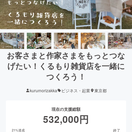
お客さまと作家さまをもっとつな
げたい！くるもり雑貨店を一緒に
つくろう！
kurumorizakka
ビジネス・起業
東京都
現在の支援総額
532,000
円
終了
21
%達成