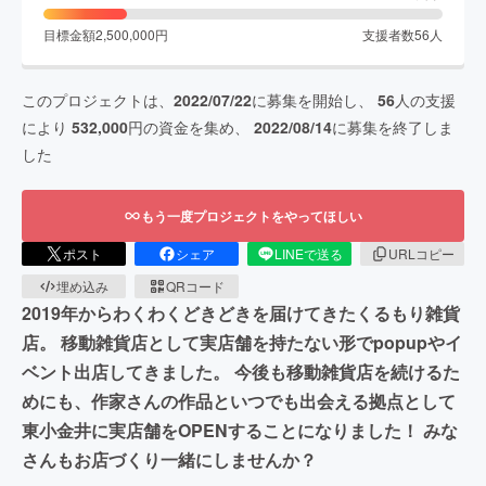
目標金額
2,500,000
円
支援者数
56
人
このプロジェクトは、
2022/07/22
に募集を開始し、
56
人の支援
により
532,000
円の資金を集め、
2022/08/14
に募集を終了しま
した
もう一度プロジェクトをやってほしい
ポスト
シェア
LINEで送る
URLコピー
埋め込み
QRコード
2019年からわくわくどきどきを届けてきたくるもり雑貨
店。 移動雑貨店として実店舗を持たない形でpopupやイ
ベント出店してきました。 今後も移動雑貨店を続けるた
めにも、作家さんの作品といつでも出会える拠点として
東小金井に実店舗をOPENすることになりました！ みな
さんもお店づくり一緒にしませんか？