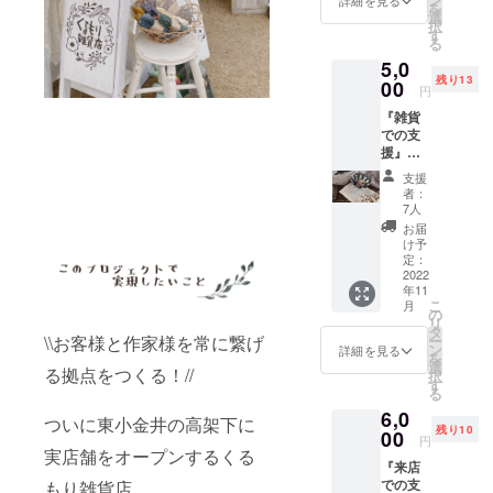
を
り、こ
です。
選
択
のタイ
＊送料
す
る
ミング
(¥600)
5,0
でしか
込みの
各pop up に
残り13
できな
00
価格で
円
て毎回違う
いお店
す。
『雑貨
作りを
作家さまの
での支
一緒に
作品をお取
援』く
しませ
るみ店
んか？
り扱いさせ
支援
長製
まだま
者：
て頂いてい
作・
だ出来
7人
ます
ディス
上がっ
お届
プレイ
ていな
け予
♪
BOX
いお店
定：
セット
2022
に来店
年11
（1回）
頂き、
こ
月
くるみ
一緒に
の
リ
店長が
壁の塗
タ
\\お客様と作家様を常に繋げ
ー
製作し
装をペ
ン
詳細を見る
を
たディ
ンキで
選
る拠点をつくる！//
択
スプレ
して頂
す
る
イBOX
く日、
6,0
に、ア
什器を
ついに東小金井の高架下に
残り10
ン
00
電動ド
円
ティー
実店舗をオープンするくる
リルで
『来店
クレー
一緒に
での支
もり雑貨店。
スやド
作る