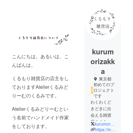
kurum
こんにちは。あるいは、こ
orizakk
んばんは。
a
くるもり雑貨店の店主をし
東京都
初めてのプ
ておりますAtelierくるみど
ロジェクト
りーむのくるみです。
です
わくわくど
Atelierくるみどりーむとい
きどきに出
会える雑貨
う名前でハンドメイド作家
店ぬくもり
kurumorizakka
をしております。
ある雑貨と
https://instagram.com/kurumorizakka