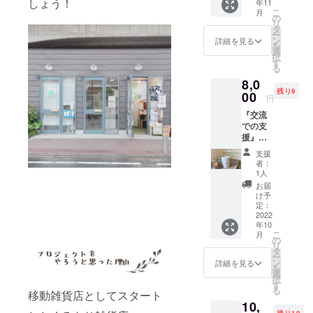
しょう！
年11
OPEN
く
です。
時間：
こ
月
を彩る
チェッ
の
＊2022
1-2時間
リ
作家さ
クでき
タ
年11月
程度 ＊
ー
まの中
ます
ン
前後か
詳細を見る
汚れて
を
から、
よ。 ①
選
らご注
もよい
択
くるみ
オープ
す
文の順
服装で
る
店長が
ン前に
番で順
お越し
8,0
セレク
つき、
次発送
下さ
残り9
トした
00
お一人
いたし
い。 ＊
円
アクセ
様５点
ます。
軍手な
『交流
サリー
までの
＊送料
どはこ
での支
をお送
ご購入
(¥890)
ちらで
援』く
りしま
とさせ
込みの
ご準備
るみ店
す。
てくだ
価格で
しま
支援
長との
ニーズ
さい。
す。
者：
す。 ＊
お茶会
に沿っ
②リ
1人
お菓子
チケッ
たもの
ターン
お届
の提供
ト（3～
をお送
１口に
け予
があり
4時間）
りした
定：
つき１
ます。
くるみ
2022
いの
時間で
＊内装
年10
店長と
で、
す。 ③
終了予
こ
月
お菓子
メール
の
くるみ
定（８
リ
をつま
でやり
タ
店長と
月２5日
ー
みなが
取りさ
ン
ゆっく
詳細を見る
頃）ま
を
ら、何
せてい
選
りお話
での期
択
気ない
ただ
す
しなが
間とな
る
移動雑貨店としてスタート
お話を
き、ご
ら買い
りま
10,
してみ
希望の
物がで
す。 ＊