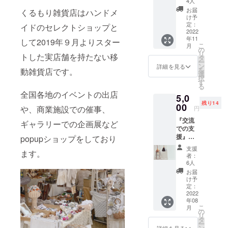
4人
舗を持たな
SET（1
お届
くるもり雑貨店はハンドメ
回）
い移動雑貨
け予
OPEN
定：
イドのセレクトショップと
店として、
を彩る
2022
年11
全国各地の
作家さ
して2019年９月よりスター
こ
月
まの中
の
イベントへ
リ
トした実店舗を持たない移
から、
タ
の出店や商
ー
くるみ
ン
詳細を見る
を
動雑貨店です。
店長が
業施設での
選
択
セレク
す
催事、ギャ
る
トした
全国各地のイベントの出店
ラリーでの
5,0
紙もの
残り14
SETを
00
企画展など
や、商業施設での催事、
円
お送り
pop up shop
『交流
しま
ギャラリーでの企画展など
での支
をしており
す。 (お
援』お
まかせ
popupショップをしており
ます
店づく
セレク
支援
✧
ます。
りを一
ト) ※お
者：
緒にす
写真は
6人
るチ
例とな
お届
ケット
りま
け予
店内の
す。 ＊
定：
壁に板
2022
くるみ
年08
を張っ
店長直
こ
月
たり、
筆のお
の
リ
床板を
手紙も
タ
ー
張った
セット
ン
詳細を見る