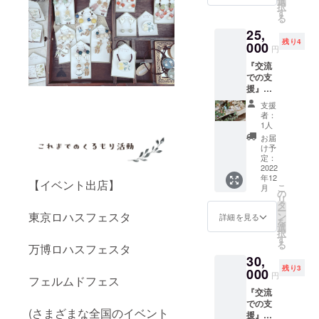
程：く
選
(¥600)
択
店の
るもり
す
込みの
る
ルーツ
雑貨店
価格で
25,
の一つ
の定休
す。
残り4
である
000
日
円
吉祥寺
（月・
『交流
の雑貨
水・日
での支
店を一
（不
援』く
緒にめ
定））
るもり
ぐりま
１２月
支援
雑貨
しょ
頃まで
者：
店、一
う。 日
1人
日ス
程：１
または
お届
タッフ
０月１
オープ
け予
しませ
６日
定：
ン前の
んか？
2022
（日）
７月・
年12
（1日、
、１日
８月の
【イベント出店】
こ
月
9時15
だけの
の
可能な
リ
分〜18
開催と
タ
日の内
ー
時頃）
東京ロハスフェスタ
なりま
ン
１日 時
詳細を見る
を
くるも
す。 時
選
間：１
択
り雑貨
間：１
す
日（１
る
万博ロハスフェスタ
店でス
０時～
０時～
30,
タッフ
１８時
１８時
残り3
体験し
000
頃 雨
頃） 場
円
フェルムドフェス
てみま
天決行
所：く
『交流
せん
場所：
るもり
での支
か？
吉祥寺
雑貨店
(さまざまな全国のイベント
援』く
（くる
駅周辺