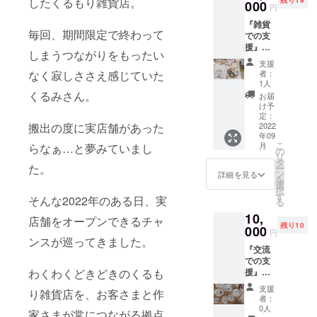
したくるもり雑貨店。
残り19
ません
000
アクセ
きま
円
日程は
か。 雑
サリー
す。 ８
ご相談
『雑貨
貨やハ
の種類
月２９
させて
毎回、期間限定で終わって
での支
ンドメ
を伺わ
日 １
くださ
援』作
イドの
せてい
０時～
しまうつながりをもったい
い。 ＊
家さま
話だけ
ただき
２１時
支援
交通費
たちの
でな
ます。
なく寂しささえ感じていた
までの
者：
はご負
OPEN
く、何
例・へ
1人
１時間
担くだ
記念限
でも話
くるみさん。
アアク
８月３
お届
さい。
定作品
してみ
セサ
け予
０日
SET
てくだ
定：
リー、
１０時
搬出の度に実店舗があった
OPEN
2022
さい。
ヘアク
～２１
年09
記念と
日程：
リッ
時まで
こ
月
らなぁ…と夢みていまし
して、
OPEN
の
プ、ピ
の１時
リ
魅力的
後10月
タ
アス各
間 ８月
た。
ー
な作家
頃～、
ン
一点ず
詳細を見る
３１
を
さまた
定休日
選
つなど
日 １
択
ちにく
の内 時
す
※お写真
０時～
そんな2022年のある日、実
る
るもり
間：3～
は例と
１３時
10,
雑貨店
4時間
店舗をオープンできるチャ
なりま
までの
残り10
の限定
000
場所：
す。 ＊
１時間
円
作品を
ンスが巡ってきました。
くるも
くるみ
詳細時
『交流
製作し
り雑貨
店長直
間につ
での支
ていた
店内 有
筆のお
きまし
わくわくどきどきのくるも
援』く
だきま
効期
手紙も
ては、
るみ店
す。 そ
限：
セット
後日ご
支援
り雑貨店を、お客さまと作
長と一
の中か
2022年
です。
者：
相談さ
緒にも
らセレ
10月〜
0人
＊送料
せてく
家さまが常につながる拠点