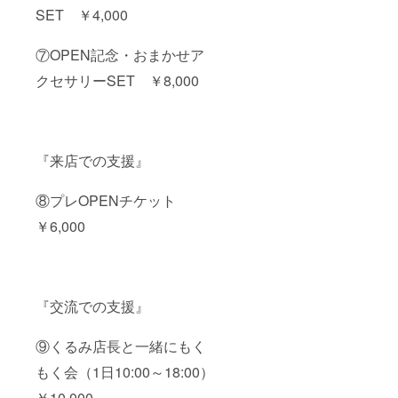
い（お
の開始
SET ￥4,000
相談く
断りす
でも構
ださい
る場合
いませ
（販売
があり
⑦OPEN記念・おまかせア
んが、
手数料
ま
委託期
を上げ
す）。
クセサリーSET ￥8,000
間の変
るなど
＊販売
更はで
で対応
はくる
きませ
もでき
もり雑
ん）。
ま
貨店ス
＊基本
す。）
タッフ
はご自
＊公序
で行い
『来店での支援』
身で
良俗に
ます。
ディス
反する
＊個展
プレイ
ような
⑧プレOPENチケット
でもグ
してい
作品や
ループ
￥6,000
ただき
メッ
展でも
ます
セージ
可で
が、遠
などは
す。
方の方
ご遠慮
はご相
くださ
談くだ
い（お
『交流での支援』
さい。
断りす
＊公序
る場合
良俗に
があり
⑨くるみ店長と一緒にもく
反する
ま
ような
す）。
もく会（1日10:00～18:00）
作品や
＊販売
メッ
￥10,000
はくる