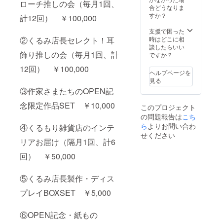
プレ
反する
ます。
ローチ推しの会（毎月1回、
料
の際な
合どうなりま
イ・搬
ような
＊個展
(¥2500
どの交
すか？
出して
計12回） ￥100,000
作品や
でもグ
×12)が
通費は
いただ
メッ
ループ
含まれ
ご負担
支援で困った
きま
セージ
展でも
ており
くださ
②くるみ店長セレクト！耳
時はどこに相
す。 ＊
などは
可で
ます。
い。 ＊
談したらいい
遠方の
ご遠慮
す。
飾り推しの会（毎月1回、計
納品の
売れた
ですか？
方はご
くださ
際など
価格の
相談く
い（お
12回） ￥100,000
の交通
20%を
ださい
断りす
ヘルプページを
費はご
販売手
（販売
る場合
見る
負担く
数料と
手数料
があり
③作家さまたちのOPEN記
ださ
して支
を上げ
ま
い。 ＊
払って
るなど
す）。
念限定作品SET ￥10,000
このプロジェクト
売れた
いただ
で対応
＊販売
の問題報告は
こち
価格の
きま
もでき
はくる
20%を
ら
よりお問い合わ
す。 ＊
④くるもり雑貨店のインテ
ま
もり雑
販売手
基本は
す。）
せください
貨店ス
数料と
リアお届け（隔月1回、計6
ご自身
＊公序
タッフ
して支
搬入・
良俗に
で行い
回） ￥50,000
払って
ディス
反する
ます。
いただ
プレ
ような
＊個展
きま
イ・搬
作品や
でもグ
⑤くるみ店長製作・ディス
す。 ＊
出して
メッ
ループ
8月末ま
いただ
セージ
展でも
プレイBOXSET ￥5,000
でに納
きま
などは
可で
品可能
す。 ＊
ご遠慮
す。
な方（9
遠方の
くださ
⑥OPEN記念・紙もの
月以降
方はご