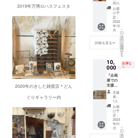
のまほ
チ代金
す。 日
現地イ
20人
2019年万博ロハスフェスタ
う”1年
と新作
程：
バライ
お届
分
デザイ
2022年
ド入口
け予
SET（
ン料が
11月～
定：
に集合
年4回）
2022
入りま
2023年
でお願
年12
くるも
す。 ＊
10月
いいた
こ
月
り雑貨
各月の
（計12
の
しま
リ
店で人
送料
個） ＊
タ
す。 ＊
ー
気だっ
(¥600)
くるみ
ン
交通
詳細を見る
を
た”ごほ
は込み
店長直
選
費・飲
択
うびの
となり
筆のお
す
食費等
る
まほ
ます。
手紙も
の滞在
10,
う”とい
セット
費や諸
在庫な
うお菓
000
です。
し
経費は
円
子BOX1
＊基
金額に
『企画
個が4回
本、各
含まれ
展での
届く
作家さ
ません
支援』
セット
2020年のきした雑貨店＊どん
まの新
のでご
くるも
です。
作をお
注意く
支援
り雑貨
西荻窪
届け予
ださ
者：
ぐりギャラリー内
店メイ
にある
定で
1人
い。
ンテー
spicaの
す。 ＊
お届
ブルの
おやつ
耳飾り
け予
企画展
さんと
定：
代金と
権利
2023
のコラ
新作デ
年01
（1-3
ボ企画
ザイン
こ
月
月、内3
となり
の
料が入
リ
週間）
ます。
タ
りま
ー