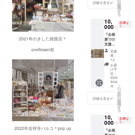
くるも
前回大
ン
す。 ＊
詳細を見る
を
り雑貨
人気で
選
各月の
択
店内の
買えな
す
送料
る
メイン
かった
(¥600)
10,
テーブ
方も多
は込み
在庫な
ルでは
000
かった
し
となり
円
2022年
ため、
ます。
『企画
12月か
今回は
2021年のきした雑貨店＊
展での
ら毎月
予約日
支援』
企画展
に買い
くるも
oneflower前
を行う
物せず
支援
り雑貨
予定で
と
者：
店メイ
す。 そ
も、"必
1人
ンテー
こで3ヶ
ず"4回
お届
ブルの
月に1回
分のお
け予
企画展
くら
定：
菓子
権利
2023
い、外
BOXが
年04
（4-6
部の方
届く権
こ
月
月、内3
に展示
の
利を提
リ
週間）
しても
タ
供しま
ー
くるも
らえた
ン
す。 お
詳細を見る
を
り雑貨
らさら
選
いしい
択
店内の
に縁が
す
お菓子
る
メイン
広がっ
の
10,
テーブ
ていく
setBOX
在庫な
ルでは
000
のでは
し
1個(毎
円
2022年
と思
回内容
2022年吉祥寺パルコ＊pop up
『企画
12月か
い、リ
が変わ