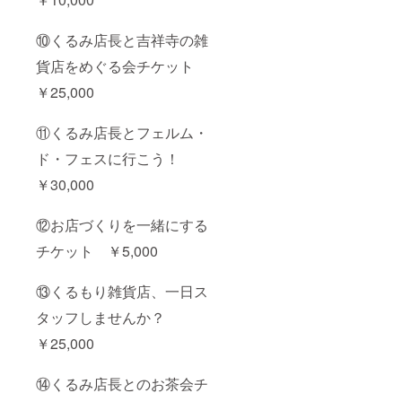
セージ
もり雑
などは
貨店ス
⑩くるみ店長と吉祥寺の雑
ご遠慮
タッフ
くださ
で行い
貨店をめぐる会チケット
い（お
ます。
断りす
＊個展
￥25,000
る場合
でもグ
があり
ループ
ま
展でも
⑪くるみ店長とフェルム・
す）。
可で
ド・フェスに行こう！
す。
￥30,000
⑫お店づくりを一緒にする
チケット ￥5,000
⑬くるもり雑貨店、一日ス
タッフしませんか？
￥25,000
⑭くるみ店長とのお茶会チ