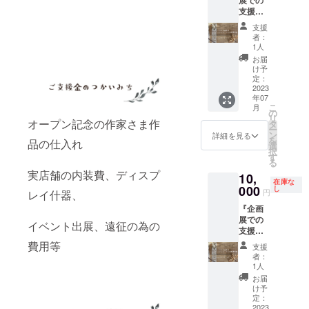
展での
ら毎月
ターン
ります)
支援』
企画展
に加え
と、く
くるも
を行う
てみま
るみさ
支援
り雑貨
予定で
した。
んの
者：
店メイ
す。 そ
有効期
1人
コーデ
ンテー
こで3ヶ
限：
ポスト
お届
ブルの
月に1回
2023年
け予
カード1
企画展
くら
定：
1月〜
枚（毎
権利
2023
い、外
2023年
回新
年07
（7-9
部の方
3月 日
作）を
こ
月
月、内3
に展示
の
程：
お送り
リ
週間）
オープン記念の作家さま作
しても
タ
2023年
しま
ー
くるも
らえた
ン
1月～
詳細を見る
す。 ＊
を
品の仕入れ
り雑貨
らさら
選
内3週間
くるみ
択
店内の
に縁が
す
時間：
店長直
る
メイン
広がっ
10時～
筆のお
実店舗の内装費、ディスプ
10,
テーブ
ていく
18時 メ
手紙が
在庫な
ルでは
000
のでは
し
イン
セット
円
レイ什器、
2022年
と思
テーブ
です。
『企画
12月か
い、リ
ルの大
＊お菓
展での
ら毎月
ターン
きさ：
イベント出展、遠征の為の
子
支援』
企画展
に加え
約50cm
BOX(¥1
くるも
を行う
費用等
てみま
x50cm
250×4)
支援
り雑貨
予定で
した。
＊納品
者：
とポス
店メイ
す。 そ
有効期
1人
の際な
トカー
ンテー
こで3ヶ
限：
どの交
お届
ド、 予
ブルの
月に1回
2023年
け予
通費は
約券代
企画展
くら
定：
4月〜
ご負担
金込み
権利
2023