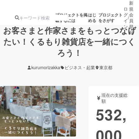
新
ロ
規
グ
会
プロジェクトを掲
はじ
プロジェクト
/
載するには
める
をさがす
イ
員
ン
登
お客さまと作家さまをもっとつなげ
録
たい！くるもり雑貨店を一緒につく
ろう！
人気のプロ
注目のリ
注目の新着プロ
募集終了が近いプ
もうすぐ公開
ジェクト
ターン
ジェクト
ロジェクト
されます
kurumorizakka
ビジネス・起業
東京都
アート・写真
音楽
現在の支援総
テクノロジー・ガジェット
ゲーム・サ
額
532,
映像・映画
書籍・雑誌
000
ビジネス・起業
チャレンジ