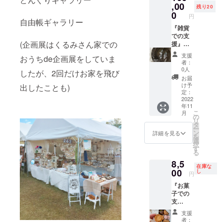
み店長
ローチ
,00
う。 日
残り20
直筆の
が一
程：８
0
円
お手紙
つ、お
自由帳ギャラリー
月２７
もセッ
家に届
『雑貨
日
トで
きま
での支
（土）
(企画展はくるみさん家での
す。 ＊
す。 日
援』く
時間：
インテ
程：
るみ店
１０：
支援
おうちde企画展をしていま
リア雑
202211
長セレ
００
者：
貨代金
月～
クト！
（牛久
0人
したが、2回だけお家を飛び
とデザ
2023年
耳飾り
駅）～
お届
イン料
10月
推しの
１７時
け予
出したことも)
が入り
（計12
会
頃 最寄
定：
ます。
個） ＊
（12ヶ
2022
り駅は
年11
＊送料
くるみ
月、毎
JR東日
こ
月
(¥890)
店長直
月１
本常磐
の
リ
込みの
筆のお
個、計
線「牛
タ
ー
価格で
手紙も
12個）
久」駅
ン
詳細を見る
を
す。
セット
毎月、
です。
選
択
です。
店長が
集合場
す
る
＊基
セレク
所は牛
8,5
本、各
トした
久駅に
在庫な
作家さ
ピアス
00
来ても
し
円
まの新
（イヤ
らえれ
『お菓
作をお
リン
ば車で
子での
届け予
グ）が
お迎え
支
定で
一組、
に参り
援』”ご
す。 ＊
お家に
ます。
支援
ほうび
ブロー
届きま
または
者：