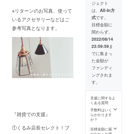
18時 メ
払って
を上げ
ジェクト
内に設
のでは
イン
いただ
るなど
置した
と思
テーブ
は、
All-In方
※リターンのお写真、使って
きま
で対応
BOX
い、リ
ルの大
す。 ＊
もでき
式
です。
で、委
ターン
いるアクセサリーなどはご
きさ：
基本は
ま
託販売
に加え
約50cm
目標金額に
ご自身
す。）
参考写真となります。
してみ
てみま
x50cm
搬入・
＊公序
関わらず、
ません
した。
＊納品
ディス
良俗に
か？
有効期
の際な
2022/08/14
プレ
反する
BOXサ
限：
どの交
イ・搬
ような
23:59:59
ま
イズ：
2023年
通費は
出して
作品や
横幅：
10月〜
ご負担
でに集まっ
いただ
メッ
34ｃ
2023年
くださ
きま
セージ
た金額が
ｍ 縦
12月 日
い。 ＊
す。 ＊
などは
幅：
程：
売れた
ファンディ
遠方の
ご遠慮
23cm
2023年
価格の
方はご
くださ
ングされま
奥行
10月
20%を
相談く
い（お
き：
～ 内3
販売手
す。
ださい
断りす
13cm
週間 時
数料と
（販売
る場合
委託期
間：10
して支
手数料
があり
間：
時～18
払って
を上げ
ま
支援に関するよ
2022年
時 メイ
いただ
るなど
す）。
くある質問
9月～
ンテー
きま
で対応
＊販売
2023年
ブルの
手数料はいく
す。 ＊
もでき
はくる
『雑貨での支援』
8月 ＊
大き
らかかります
基本は
ま
もり雑
１年分
さ：約
か？
ご自身
す。）
貨店ス
のBOX
50cm
搬入・
＊公序
タッフ
①くるみ店長セレクト！ブ
委託レ
x50cm
目標金額に届
ディス
良俗に
で行い
ンタル
＊納品
かなかった場