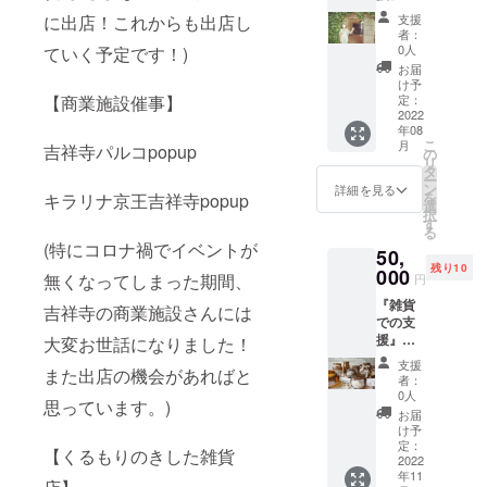
持ち
るみ店
み店長
の雑貨
物：ご
に出店！これからも出店し
支援
長と
も一緒
店等 ＊
自身が
者：
フェル
にいま
ランチ
0人
ていく予定です！)
作りた
ム・
す） お
料金は
いもの
お届
ド・
客様と
含まれ
け予
の材料
フェス
【商業施設催事】
のやり
定：
ており
有効期
に行こ
2022
取り、
ます。
限：
年08
う！！
納品、
一緒に
2022年
こ
月
吉祥寺パルコpopup
(8月27
ラッピ
の
食べま
8月〜
リ
日in茨
ングな
タ
しょ
2022年
ー
城県イ
ど、一
ン
う。 ＊
詳細を見る
12月 ＊
を
キラリナ京王吉祥寺popup
バライ
日の流
選
交通費
日程は
択
ド) くる
れを通
す
等はご
ご相談
る
もり雑
してお
負担く
させて
(特にコロナ禍でイベントが
50,
貨店も
話しな
ださ
くださ
残り10
よく参
000
がら く
い。
無くなってしまった期間、
い。 ＊
円
加させ
るもり
交通費
『雑貨
て頂い
雑貨店
吉祥寺の商業施設さんには
等はご
での支
ている
を体験
負担く
援』く
大変お世話になりました！
フェル
するこ
ださ
るもり
ム・
とがで
い。 ＊
支援
また出店の機会があればと
雑貨店
ド・
きま
者：
お茶・
のイン
フェス
す。 日
0人
ちょっ
思っています。)
テリア
inイバ
程：
お届
とした
雑貨お
ライ
2022年
け予
お菓子
届け（6
ド。 ”こ
定：
12月頃
の提供
【くるもりのきした雑貨
回） イ
2022
もれび
～、ご
がござ
年11
ンテリ
の森イ
相談 有