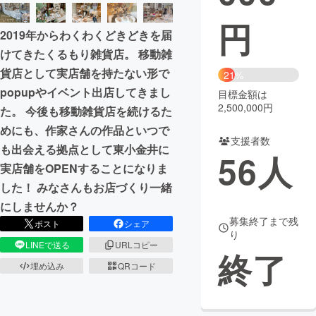
円
まちづくり・地域活性化
2019年からわくわくどきどきを届
けてきたくるもり雑貨店。 移動雑
CAMPFIRE for Social Good
CAMPFIRE Creation
貨店として実店舗を持たない形で
21%
CAMPFIREふるさと納税
machi-ya
コミュニティ
popupやイベント出店してきまし
目標金額は
2,500,000円
た。 今後も移動雑貨店を続けるた
めにも、作家さんの作品といつで
支援者数
も出会える拠点として東小金井に
56
人
実店舗をOPENすることになりま
した！ みなさんもお店づくり一緒
にしませんか？
募集終了まで残
ポスト
シェア
り
LINEで送る
URLコピー
終了
埋め込み
QRコード