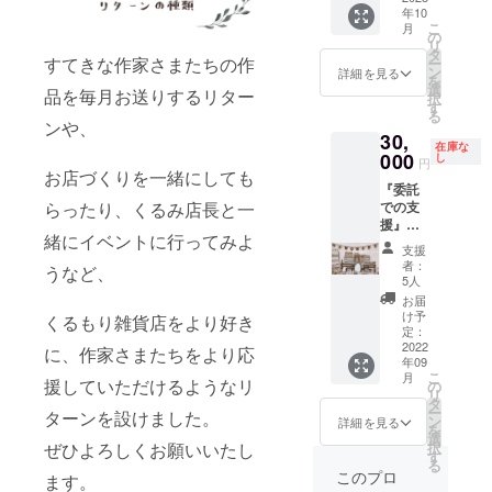
い、外
2023年
くださ
＊送料
年10
（10-12
部の方
6月 日
い。 ＊
(¥600×
こ
月
月、内3
に展示
の
程：
売れた
4回)込
リ
週間）
しても
タ
2023年
価格の
み ＊原
すてきな作家さまたちの作
ー
くるも
らえた
ン
4月～
詳細を見る
20%を
材料及
を
り雑貨
らさら
選
内3週間
販売手
品を毎月お送りするリター
び添加
択
店内の
に縁が
す
時間：
数料と
物等の
る
メイン
広がっ
10時～
ンや、
して支
食品表
30,
テーブ
ていく
18時 メ
払って
示はお
在庫な
ルでは
000
のでは
し
イン
いただ
円
届け商
2022年
お店づくりを一緒にしても
と思
テーブ
きま
品のラ
『委託
12月か
い、リ
ルの大
す。 ＊
ベルに
での支
らったり、くるみ店長と一
ら毎月
ターン
きさ：
基本は
表記さ
援』ど
企画展
に加え
約50cm
ご自身
れます
緒にイベントに行ってみよ
きどき
を行う
てみま
x50cm
搬入・
支援
製造
のス
予定で
した。
＊納品
者：
ディス
者：
うなど、
タート
す。 そ
有効期
5人
の際な
プレ
spicaの
をくる
こで3ヶ
限：
どの交
お届
イ・搬
おや
もり雑
月に1回
2023年
け予
通費は
くるもり雑貨店をより好き
出して
つ
貨店
くら
定：
7月〜
ご負担
いただ
佐々木
で！
2022
い、外
2023年
に、作家さまたちをより応
くださ
きま
真美 東
年09
BOX委
部の方
9月 日
い。 ＊
す。 ＊
京都杉
こ
月
託チ
援していただけるようなリ
に展示
の
程：
売れた
遠方の
並区西
リ
ケット
しても
タ
2023年
価格の
方はご
荻南2丁
ー
ターンを設けました。
（１年
らえた
ン
7月～
詳細を見る
20%を
相談く
目22-4-
を
分） く
らさら
選
内3週間
販売手
ださい
2F
択
ぜひよろしくお願いいたし
るもり
に縁が
す
時間：
数料と
（販売
る
雑貨店
広がっ
10時～
このプロ
して支
手数料
ます。
実店舗
ていく