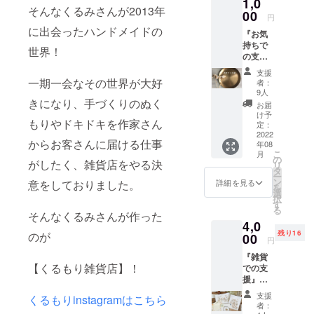
1,0
そんなくるみさんが2013年
ける時のわ
00
円
くわくを皆
に出会ったハンドメイドの
『お気
さまにお届
持ちで
世界！
の支
けする場と
援』 く
支援
して。。。
るもり
一期一会なその世界が大好
者：
雑貨店
いろいろな
9人
店主・
きになり、手づくりのぬく
お届
一期一会を
くるみ
け予
大切に…✧
もりやドキドキを作家さん
さんよ
定：
りお礼
2022
森の中の隠
からお客さんに届ける仕事
年08
のメー
れ家のよう
こ
月
ルをお
の
がしたく、雑貨店をやる決
リ
なナチュラ
送りし
タ
ー
ます。
ン
ルな雑貨店
詳細を見る
意をしておりました。
を
選
を目指して
択
す
る
います...❁
そんなくるみさんが作った
4,0
2019年9月よ
残り16
のが
00
円
り本格的に
『雑貨
移動雑貨店
【くるもり雑貨店】！
での支
としてス
援』
OPEN
タート。
支援
くるもりinstagramはこちら
記念・
者：
現在は実店
紙もの