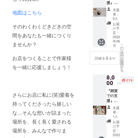
援』プ
ライフ
日、床
レ
ラワー
材を一
支援
地図はこちら
OPEN
がSET
緒には
者：
チケッ
になり
めこむ
0人
ト 9月
ますの
日、な
お届
そのわくわくどきどきの空
のオー
で、届
どのお
け予
プン前
いてす
定：
手伝い
間をあなたも一緒につくり
に特別
2022
ぐにお
をしな
年08
にくる
部屋に
がら、
ませんか？
こ
月
もり雑
飾りア
の
くるみ
リ
貨店で
クセサ
タ
店長と
ー
お買い
お店をつくることで作家様
リーを
ン
おしゃ
詳細を見る
を
物がで
置いた
選
べりす
択
を一緒に応援しましょう！
きま
りして
す
る企画
る
す！ 来
楽しむ
です！
8,0
店ラッ
ことが
あなた
残り19
シュを
00
できま
のニッ
円
気にせ
す。 壁
クネー
『雑貨
ず、
掛けで
ムが壁
さらにお店に私に(笑)愛着を
での支
ゆった
も置い
に残り
援』
りとお
ても楽
ます
持ってくださったら嬉しい
OPEN
買い物
しめま
よ！
支援
記念・
が可能
す。 ＊
な…そんな想いが詰まった
(ニック
者：
おまか
です
くるみ
1人
ネーム
せアク
場所を、長く長く愛される
し、気
店長直
を壁に
お届
セサ
になる
筆のお
け予
書いて
場所を、みんなで作りま
リー
作品を
定：
手紙も
頂きま
SET
2022
いち早
セット
す) 所要