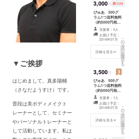
3,000
いいたします。
ンパク質不
円
残り20
足などの問
ぴゅあ 500グ
ラム1つ送料無料
題解決のご
（約5000円相
提案ができ
当）をお送りい
支援者：0人
るような商
たします。（レ
お届け予定：
ターパック予
品を随時企
こ
2016年07月
の
定） ※こちらの
リ
画させてい
タ
成分表記、ご注
ー
ただき、皆
ン
意に関しまして
詳細を見る
を
選
は本文末に記載
様の健康な
択
▼ご挨拶
す
しております。
る
ライフスタ
必ずご一読お願
3,500
いいたします。
イルを支え
円
ていきたい
はじめまして。真多陽輔
ぴゅあ 500グ
ラム1つ送料無料
と思ってい
（さなだようすけ）です。
（約5000円相
ます。
当）をお送りい
支援者：1人
たします。（レ
普段は美ボディメイクト
お届け予定：
ターパック予
こ
2016年07月
の
定） ※こちらの
レーナーとして、セミナー
リ
どうぞよろ
タ
成分表記、ご注
ー
しくお願い
ン
意に関しまして
詳細を見る
やパーソナルトレーナーと
を
選
は本文末に記載
いたしま
択
す
して活動しています。私は
しております。
る
す。
必ずご一読お願