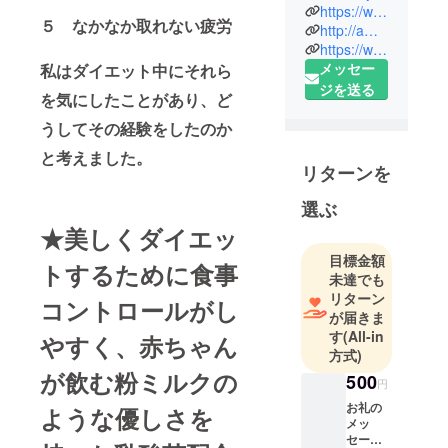
トレーナー
https://www.instagram.com/sanada_yousuke/
５ なかなか取れない疲労
＆整体師の
http://ameblo.jp/lmstherapy/
https://www.pure-bibolabo.com
真多陽輔で
メッセー
私はダイエット中にそれら
す。
ジを送る
を気にしたことがあり、ど
15年近く皆
うしてその経験をしたのか
様のダイ
と考えました。
エットや健
リターンを
康をサポー
トさせてい
選ぶ
ただきまし
★美しくダイエッ
た。
目標金額
トするために食事
未達でも
自分自身の
リターン
コントロールがし
トレーニン
が届きま
す
(All-in
グを通して
やすく、赤ちゃん
方式)
経験したダ
が飲む粉ミルクの
500
イエットの
円
つらさや、
お礼の
ような優しさを
メッ
からだを動
セージ
かす魅力や