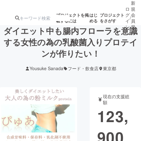
新
ロ
規
グ
会
プロジェクトを掲
はじ
プロジェクト
/
載するには
める
をさがす
イ
員
ン
登
ダイエット中も腸内フローラを意識
録
する女性の為の乳酸菌入りプロテイ
ンが作りたい！
人気のプロ
注目のリ
注目の新着プロ
募集終了が近いプ
もうすぐ公開
ジェクト
ターン
ジェクト
ロジェクト
されます
Yousuke Sanada
フード・飲食店
東京都
アート・写真
音楽
現在の支援総
テクノロジー・ガジェット
ゲーム・サ
額
123,
映像・映画
書籍・雑誌
900
ビジネス・起業
チャレンジ