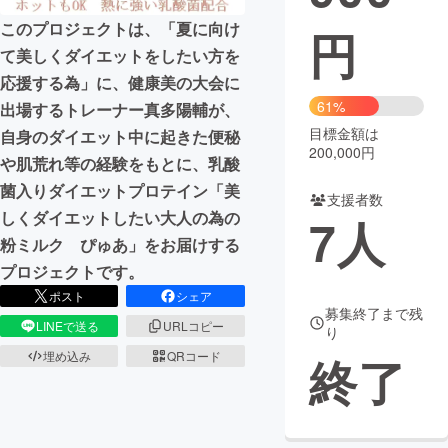
このプロジェクトは、「夏に向け
円
まちづくり・地域活性化
て美しくダイエットをしたい方を
応援する為」に、健康美の大会に
CAMPFIRE for Social Good
CAMPFIRE Creation
61%
出場するトレーナー真多陽輔が、
CAMPFIREふるさと納税
machi-ya
コミュニティ
目標金額は
自身のダイエット中に起きた便秘
200,000円
や肌荒れ等の経験をもとに、乳酸
菌入りダイエットプロテイン「美
支援者数
しくダイエットしたい大人の為の
7
人
粉ミルク ぴゅあ」をお届けする
プロジェクトです。
ポスト
シェア
募集終了まで残
LINEで送る
URLコピー
り
終了
埋め込み
QRコード