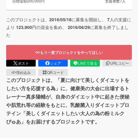
目標金額
200,000
円
支援者数
7
人
このプロジェクトは、
2016/05/18
に募集を開始し、
7
人の支援に
より
123,900
円の資金を集め、
2016/06/29
に募集を終了しまし
た
もう一度プロジェクトをやってほしい
ポスト
シェア
LINEで送る
URLコピー
埋め込み
QRコード
このプロジェクトは、「夏に向けて美しくダイエットを
したい方を応援する為」に、健康美の大会に出場するト
レーナー真多陽輔が、自身のダイエット中に起きた便秘
や肌荒れ等の経験をもとに、乳酸菌入りダイエットプロ
テイン「美しくダイエットしたい大人の為の粉ミルク
ぴゅあ」をお届けするプロジェクトです。