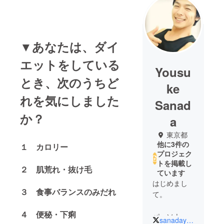
▼あなたは、ダイ
エットをしている
Yousu
とき、次のうちど
ke
れを気にしました
Sanad
か？
a
東京都
他に3件の
１ カロリー
プロジェク
トを掲載し
２ 肌荒れ・抜け毛
ています
はじめまし
３ 食事バランスのみだれ
て。
４ 便秘・下痢
パーソナル
sanadayousuke