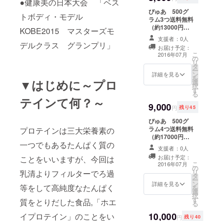
●健康美の日本大会
「ベス
全身の連動
ぴゅあ 500グ
トボディ・モデル
ラム3つ送料無料
性を考慮し
（約13000円相
KOBE2015 マスターズモ
たホリス
当）をお送りい
支援者：0人
ティックな
たします。（ク
デルクラス グランプリ」
お届け予定：
ロネコヤマト便
トレーニン
こ
2016年07月
の
予定） ※こちら
リ
グ＆整体ス
タ
の成分表記、ご
ー
トレッチを
ン
注意に関しまし
詳細を見る
を
▼はじめに～プロ
選
ては本文末に記
提案
択
す
載しておりま
る
す。必ずご一読
テインて何？～
9,000
お願いいたしま
円
残り45
す。
ぴゅあ 500グ
ラム4つ送料無料
プロテインは三大栄養素の
（約17000円相
一つでもあるたんぱく質の
当）をお送りい
支援者：0人
たします。（ク
お届け予定：
ことをいいますが、今回は
ロネコヤマト予
こ
2016年07月
の
定） ※こちらの
リ
乳清よりフィルターでろ過
タ
成分表記、ご注
ー
ン
意に関しまして
詳細を見る
等をして高純度なたんぱく
を
選
は本文末に記載
択
す
しております。
質をとりだした食品,「ホエ
る
必ずご一読お願
10,000
イプロテイン」のことをい
いいたします。
円
残り40