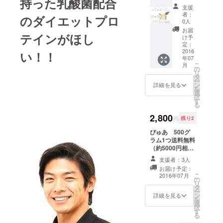
持った乳酸菌配合
をお送
支援
楽しさをふ
り致し
者：
のダイエットプロ
ます。
まえて、自
0人
お届
分のからだ
テインがほし
け予
が変化して
定：
2016
い！！
いく喜び
年07
や、健康で
こ
月
の
リ
あることの
タ
ー
ン
詳細を見る
すばらしさ
を
選
択
をたくさん
す
る
の方に伝え
2,800
円
残り2
ていきたい
です。
ぴゅあ 500グ
ラム1つ送料無料
（約5000円相
また、ダイ
当）をお送りい
支援者：3人
エット中の
たします。（レ
お届け予定：
ターパック予
栄養不足
こ
2016年07月
の
定） ※こちらの
リ
や、高齢者
タ
成分表記、ご注
ー
ン
意に関しまして
詳細を見る
の咀嚼力低
を
選
は本文末に記載
下による小
択
す
しております。
る
食によるタ
必ずご一読お願