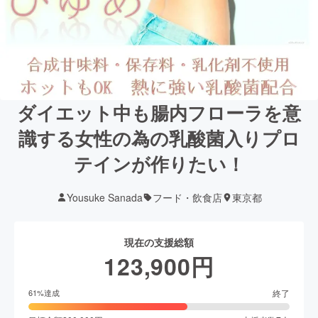
ダイエット中も腸内フローラを意
識する女性の為の乳酸菌入りプロ
テインが作りたい！
Yousuke Sanada
フード・飲食店
東京都
現在の支援総額
123,900
円
終了
61
%達成