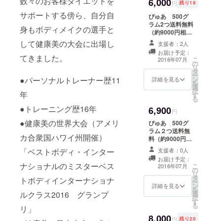
数々のお客様ダイエットを
6,000
いいたします。
円
残り18
略歴
サポートする傍ら、自分自
ぴゅあ 500グ
1980年生ま
ラム2つ送料無料
身もボディメイクの選手と
（約9000円相
れ
当）をお送りい
して健康美の大会に出場し
支援者：2人
健康美の世
たします。（レ
お届け予定：
ターパック予
界大会 ベ
てきました。
こ
2016年07月
の
定） ※こちらの
ストボ
リ
タ
成分表記、ご注
ー
ディ・イン
ン
●パーソナルトレーナー歴11
意に関しまして
詳細を見る
を
選
は本文末に記載
ターナショ
択
年
す
しております。
る
ナル優勝
必ずご一読お願
●トレーニング歴16年
6,900
健康美の日
いいたします。
円
本大会 ベ
●健康美の世界大会（アメリ
ぴゅあ 500グ
ラム２つ送料無
ストボ
カ合衆国ハワイ州開催）
料（約9000円相
ディ・モデ
当）をお送りい
支援者：0人
「ベストボディ・インター
ルKOBE 優
たします。（レ
お届け予定：
ターパック予
勝
ナショナルのミスターベス
こ
2016年07月
の
定） ※こちらの
リ
パーソナル
タ
成分表記、ご注
トボディインターナショナ
ー
ン
意に関しまして
詳細を見る
トレーナー
を
選
ルクラス2016 グランプ
は本文末に記載
歴11年
択
す
しております。
る
リ」
トレーニン
必ずご一読お願
8,000
いいたします。
グ歴１６年
円
残り20