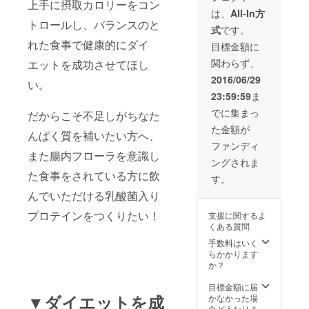
上手に摂取カロリーをコン
は、
All-In方
トロールし、バランスのと
式
です。
れた食事で健康的にダイ
目標金額に
関わらず、
エットを成功させてほし
2016/06/29
い。
23:59:59
ま
でに集まっ
だからこそ不足しがちなた
た金額が
んぱく質を補いたい方へ、
ファンディ
また腸内フローラを意識し
ングされま
た食事をされている方に飲
す。
んでいただける乳酸菌入り
プロテインをつくりたい！
支援に関するよ
くある質問
手数料はいく
らかかります
か？
目標金額に届
▼ダイエットを成
かなかった場
合どうなりま