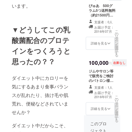
います。
ぴゅあ 500グ
ラム5つ送料無料
（約21500円相
当）をお送りい
支援者：0人
たします。（ク
▼どうしてこの乳
お届け予定：
ロネコヤマト予
こ
2016年07月
の
定） ※こちらの
リ
酸菌配合のプロテ
タ
成分表記、ご注
ー
ン
意に関しまして
詳細を見る
を
選
は本文末に記載
インをつくろうと
択
す
しております。
る
必ずご一読お願
思ったの？？
100,000
いいたします。
円
在庫なし
ジムやサロン等
で販売をご検討
ダイエット中にカロリーを
のパトロン様へ
初回限定 ぴゅ
気にするあまり食事バラン
支援者：1人
あ 60個送料無
お届け予定：
スが乱れたり、抜け毛や肌
料（260000円相
こ
2016年07月
の
当） ※こちらの
リ
荒れ、便秘などされていま
タ
成分表記、ご注
ー
ン
意に関しまして
詳細を見る
を
せんか？
選
は本文末に記載
択
す
しております。
る
必ずご一読お願
このプロ
ダイエット中だからこそ、
いいたします。
ジェクト