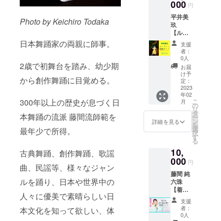
バトン
000
目指す
５cmの
円
で、カ
ていな
を使っ
方、技
丸い
ラーは
いメー
平井美
た動画)
の精度
Photo by Keichiro Todaka
シー
白のみ
ルアド
玖
バトン
を上げ
ル、カ
です。
レスを
【ルー
トワ
たい、
ラフル
サイズ
ご記入
ティン
ラー平
日本舞踊家の両親に師事。
上達さ
アート
支援
をお選
くださ
動画解
井美玖
せたい
者：
にロゴ
びくだ
い。 (送
説付
の
方必見
0人
入り１
さい。
料込み)
き！＋
2歳で初舞台を踏み、幼少期
トゥー
です！
お届
種、和
※返品交
手書き
バトン
【平井
け予
モダン
換はで
から創作舞踊に目覚める。
メッ
ルー
定：
美玖か
アート
きませ
セー
2023
ティン
らの手
にロゴ
んので
年02
ジ】 (子
動画＋
書き
入り１
ご了承
300年以上の歴史が息づく日
こ
月
ども〜
ポイン
の
メッ
種、紙
くださ
リ
大人 上
トを分
タ
セージ
本舞踊の流派 藤間流師範を
印刷の
い。 ※
ー
級者向
かりや
ン
♡ポス
詳細を見る
シー
受信拒
を
き動画)
すく解
選
トカー
最年少で所得。
ル） ※
否設定
択
●スリー
説！(約
す
ド＆
グッズ
がされ
る
バトン
15~20
シール
は全て
ていな
10,
(3本の
古典舞踊、創作舞踊、歌謡
分) 上級
セッ
今回の
いメー
バトン
000
者、大
ト】 ●
円
公演の
ルアド
曲、民謡等、様々なジャン
を使っ
会の選
オリジ
為だけ
レスを
藤間 純
た動画)
手権を
ナルポ
に月灯
ご記入
ルを踊り、日本や世界中の
六珠
バトン
目指す
スト
藝術。
くださ
【着付
トワ
方、技
カード1
の書作
人々に優美で素晴らしい日
い。 (送
け・着
ラー平
の精度
枚(カラ
支援
家 中島
料込み)
物を美
井美玖
を上げ
フル
者：
本文化を知って欲しい、体
美紀が
しく見
のソロ
たい、
0人
アート)
書き下