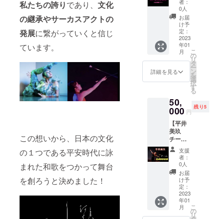
な特
送りい
ナル
者：
ル、カ
私たちの誇り
であり、
文化
半年間
※直方の
●月灯藝
権！♡
たしま
0人
アート
ラフル
※着物、
お稽古
術。の
ここだ
す！ ※
の継承やサーカスアクトの
ポスト
お届
アート
着付け
場まで
パンフ
けでし
今回の
け予
カード2
にロゴ
に必要
の交通
レッ
か語ら
定：
発展
に繋がっていくと信じ
公演の
枚（カ
入り１
なもの
費、出
ト、本
2023
れない
為だけ
ラフル
種、和
は一式
張の場
年01
ています。
番の公
話も
に書き
アート
モダン
ご持参
こ
合は交
月
演ダイ
きっと
の
下ろさ
１種、
アート
くださ
リ
通費、
ジェス
ある！
タ
れたオ
和モダ
にロゴ
い。着
ー
場所指
ト動画
(オンラ
ン
リジナ
詳細を見る
ンアー
入り１
付けに
を
定の場
にスポ
イン90
選
ルアー
ト１
種、紙
足りな
択
合は場
ンサー
分程度
す
トで
種） ※
印刷の
い物が
る
所代を
として
を予定)
す！ ※
月灯藝
シー
ござい
ご負担
50,
お名前
※リター
受信拒
術。メ
ル） ・
ました
をお願
残り5
や企業
000
ン有効
否設定
ンバー4
円
贈り物
ら、お
いいた
名を掲
期限：
がされ
人の直
の場合
貸しで
しま
【平井
載させ
2023年
ていな
筆サイ
感謝の
きます
す。 ※
美玖
ていた
1月1
いメー
ン入
右上に
この想いから、日本の文化
ので備
出張
チーム
だきま
日〜
ルアド
り！ ●
贈りた
考欄に
レッス
レッス
す！ ※
2023年
レスを
月灯藝
支援
の１つである平安時代に詠
い方の
足りな
ンの場
ン】 ※
パンフ
7月1日
ご記入
者：
術。オ
お名前
いもの
合、公
出張
レット
までの
0人
まれた和歌をつかって舞台
くださ
リジナ
をお書
をお書
共施設
レッス
は福岡/
半年間
い。
お届
ルシー
きいた
きくだ
の市民
ン(日本
東京公
を創ろうと決めました！
※おひと
け予
ル2枚
します
さい。
セン
全国可
演のパ
定：
りの参
（直径
ので、
「足
ターの
能) 90分
2023
ンフ
加で
５cmの
備考欄
袋」は
和室
年01
チーム
レット
も、同
丸い
に書い
こ
お貸し
月
等、場
レッス
に文字
の
じ空間
シー
て欲し
リ
するこ
所の確
ン ・
のみお
タ