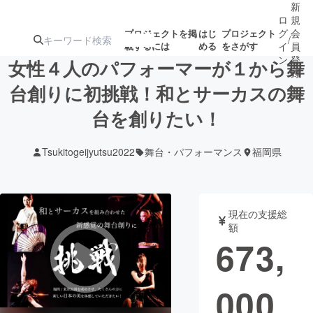
新
ロ
規
グ
会
プロジェクトを掲
はじ
プロジェクト
/
載するには
める
をさがす
イ
員
ン
登
女性４人のパフォーマーが１から舞
録
台創りに初挑戦！和とサーカスの舞
台を創りたい！
人気のプロ
注目のリ
注目の新着プロ
募集終了が近いプ
もうすぐ公開
ジェクト
ターン
ジェクト
ロジェクト
されます
Tsukitogeijyutsu2022
舞台・パフォーマンス
福岡県
アート・写真
音楽
現在の支援総
テクノロジー・ガジェット
ゲーム・サ
額
673,
映像・映画
書籍・雑誌
000
ビジネス・起業
チャレンジ