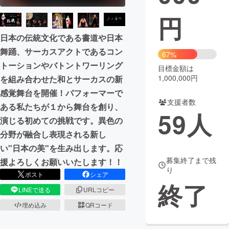
円
まちづくり・地域活性化
日本の伝統文化である書道や日本
舞踊、サーカスアクトであるコン
CAMPFIRE for Social Good
CAMPFIRE Creation
67%
トーションやバトントワーリング
CAMPFIREふるさと納税
machi-ya
コミュニティ
目標金額は
1,000,000円
を組み合わせた和とサーカスの新
感覚舞台を開催！パフォーマーで
支援者数
ある私たちが１から舞台を創り、
59
人
演じる初めての挑戦です。異色の
分野が融合し表現される新し
い"日本の美"を生み出します。応
募集終了まで残
援よろしくお願いいたします！！
り
ポスト
シェア
終了
LINEで送る
URLコピー
埋め込み
QRコード