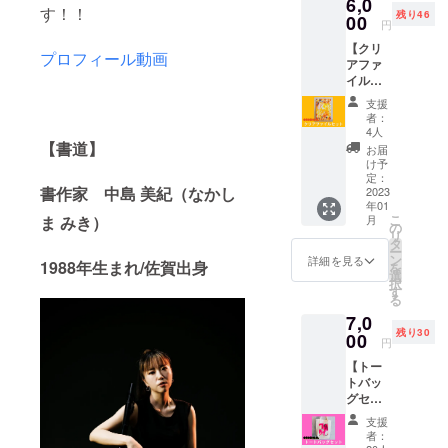
6,0
人の集
術。オ
す！！
残り46
合写真
00
リジナ
円
・待ち
ルシー
【クリ
受けに
ル2枚
プロフィール動画
アファ
使える
（直径
イル
アート
５cmの
セッ
画像
丸い
支援
ト】 ●
（カラ
シー
者：
感謝の
フル
ル、カ
4人
気持ち
【書道】
アー
ラフル
お届
を一筆
ト、和
アート
け予
書き
モダン
定：
にロゴ
書作家 中島 美紀（
なかし
し、同
2023
アート
入り１
年01
封いた
の２種
種、和
こ
ま みき）
月
しま
類）
の
モダン
リ
す。 ●
つき♡
タ
アート
ー
アート
※全て
ン
にロゴ
詳細を見る
1988年生まれ/佐賀出身
を
クリア
メール
選
入り１
択
ファイ
にてお
す
種、紙
る
ル（A4
送りい
印刷）
7,0
サイ
たしま
※画像の
残り30
ズ）カ
00
す！ ※
ポスト
円
ラフル
今回の
カード
【トー
アート
公演の
はサン
トバッ
デザイ
為だけ
プルで
グセッ
ン ●オ
に書き
す ※全
ト】 ●
リジナ
下ろさ
ての
支援
御礼の
ルアー
れたオ
グッズ
者：
一筆書