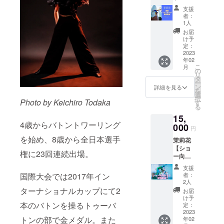
ます！
ルシー
メール
術。の
ニング
フレー
送りい
【藤間
ル2種類
支援
にてお
書作家
解説動
ムなし
たしま
純六珠
者：
（直径
送りい
中島美
画+手書
※中島美
す！ ※
1人
からの
５cmの
たしま
紀が書
きメッ
紀の直
今回の
手書き
お届
丸い
す！受
き下ろ
セージ
筆サイ
公演の
け予
メッ
シー
信拒否
したオ
セッ
ン入
定：
為だけ
セージ
ル、カ
設定が
リジナ
ト】 前
2023
り！ (今
に書き
♡ポス
ラフル
されて
ルアー
年02
後開脚
回の公
下ろさ
トカー
アート
いない
こ
トで製
月
を開く
演の為
の
れたオ
ド＆
にロゴ
メール
リ
作いた
ように
だけに
タ
リジナ
シール
入り１
アドレ
ー
しま
したい
月灯藝
ン
ルアー
詳細を見る
セッ
種、和
スをご
を
す！ ※
けど、
術。の
選
トで
ト】 ●
モダン
記入く
択
許可な
Photo by Keichiro Todaka
痛いし
書作家
す
す！ ※
オリジ
アート
ださ
る
く引
続かな
中島美
受信拒
ナルポ
にロゴ
い。 ※
用、転
15,
い！効
紀が書
否設定
スト
入り１
全ての
載、複
4歳からバトントワーリング
率のい
000
き下ろ
がされ
カード1
円
種、紙
グッズ
製、第
い方法
した
ていな
枚(カラ
印刷）
を始め、8歳から全日本選手
は今回
三者へ
茉莉花
が知り
アート
いメー
フル
※動画は
の公演
の提
【ショ
たい！
を高画
ルアド
アート)
権に23回連続出場。
メール
のため
供、改
ー向け
という
質プリ
レスを
藤間純
にてお
だけに
変など
メイク
人の為
ント！
ご記入
六珠が
支援
送りい
月灯藝
はご遠
解説動
の約30
お好み
国際大会では2017年イン
くださ
者：
あなた
たしま
術。の
慮下さ
画+手書
分間の
のフ
2人
い。
へメッ
す！受
書作家
い。 ※
きメッ
特別動
ターナショナルカップにて2
レーム
お届
セージ
信拒否
中島美
送料込
セージ
画で
に入れ
け予
をお書
設定が
紀が書
みで
本のバトンを操るトゥーバ
セッ
す！
定：
てご自
きしま
されて
き下ろ
す。
ト】 撮
2023
「まだ
宅やオ
す！ ※
いない
したオ
トンの部で金メダル。また
年02
影現場
まだ硬
フィス