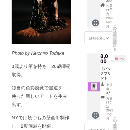
トポス
リジナ
20人
は今回
き ●オ
トカー
ルアー
の公演
お届
リジナ
ド2枚
トで
け予
のため
ルアー
（カラ
定：
す！ ※
だけに
トポス
2023
フル
受信拒
月灯藝
年01
トカー
アート
否設定
術。の
こ
月
ド2枚
１種、
の
がされ
書作家
リ
（カラ
和モダ
タ
ていな
中島美
ー
フル
ンアー
ン
いメー
詳細を見る
紀が書
を
アート
ト１
選
ルアド
き下ろ
択
１種、
種） ※
す
レスを
したオ
る
和モダ
月灯藝
ご記入
Photo by Keichiro Todaka
リジナ
8,0
ンアー
術。メ
くださ
ルアー
残り47
ト１
00
ンバー4
い。
トで製
円
種） ※
人の直
3歳より筆を持ち、20歳師範
作いた
【バッ
月灯藝
筆サイ
しま
クプリ
取得。
術。メ
ン入
す！ (送
ント白T
ンバー4
り！ ●
料込み)
シャツ
人の直
月灯藝
支援
独自の色彩感覚で書道を
セッ
筆サイ
術。オ
者：
ト】 ●
ン入
リジナ
3人
使った新しいアートを生み
御礼の
り！ ●
ルシー
お届
一筆書
月灯藝
ル2枚
け予
出す。
き ●オ
術。オ
定：
（直径
リジナ
2023
リジナ
５cmの
年01
ルTシャ
ルシー
丸い
NYでは幾つもの壁画を制作
こ
月
ツ バッ
ル2枚
の
シー
リ
クプリ
（直径
し、2度個展を開催。
タ
ル、カ
ー
ント
５cmの
ン
詳細を見る