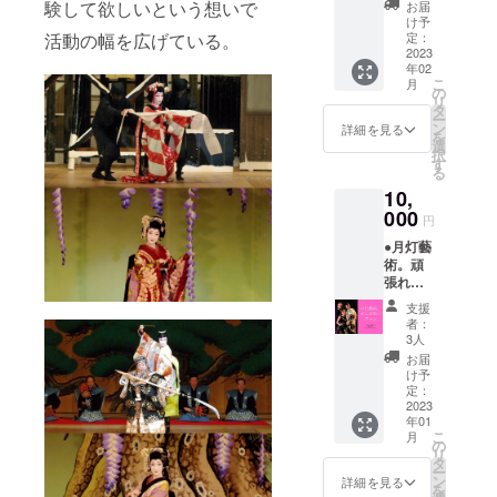
せる立
バトン
上達さ
験して欲しいという想いで
平井美
お届
ろした
ち振る
ルー
せたい
け予
玖があ
アート
舞いの
活動の幅を広げている。
ティン
定：
方必見
なたへ
で製作
動画
2023
動画＋
です！
メッ
いたし
年02
セッ
ポイン
【平井
セージ
ます！
こ
月
ト】 ●
トを分
の
美玖か
をお書
※掲載中
リ
解説付
かりや
タ
らの手
きしま
の画像
ー
き着付
すく解
ン
書き
詳細を見る
す！ ※
はサン
を
け動画
説！(約
選
メッ
直筆サ
プルで
択
一から
15~20
す
セージ
イン入
す。フ
る
着付け
分) 上級
♡ポス
り！ ●
レーム
10,
の仕方
者、大
トカー
月灯藝
は付い
を説明
000
会の選
ド＆
術。オ
円
ていま
いたし
手権を
シール
リジナ
せんの
●月灯藝
ます！
目指す
セッ
ルシー
でご注
術。頑
●着物を
方、技
ト】 ●
ル2種類
意くだ
張れプ
より美
の精度
オリジ
（直径
さい。
ラン♡
しく見
を上げ
ナルポ
５cmの
支援
※返品交
ただた
せるた
たい、
スト
者：
丸い
換はで
だ月灯
めの立
上達さ
3人
カード1
シー
きませ
藝術。
ち居振
せたい
枚(カラ
お届
ル、カ
んので
を応援
る舞い
方必見
け予
フル
ラフル
ご了承
したい
のコ
定：
です！
アート)
アート
くださ
方向け
2023
ツ、立
【平井
平井美
にロゴ
い。 ※
年01
です！
ち姿・
美玖か
玖があ
入り１
こ
受信拒
月
・お礼
歩き方
の
らの手
なたへ
種、和
リ
否設定
のメー
などを
タ
書き
メッ
モダン
ー
がされ
ル ・本
分かり
ン
メッ
詳細を見る
セージ
アート
を
ていな
番当日