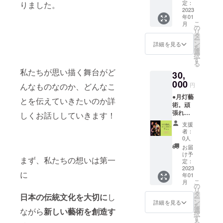
一筆書
にお使
定：
りました。
迎で
福岡県
所代は
き ●高
2023
いくだ
す！ ●
直方市
別途ご
年01
画質プ
さ
場所 ・
のお稽
負担を
こ
月
リント
い！！
の
福岡県
古場 (も
お願い
リ
アート
【中島
タ
直方市
しくは
いたし
ー
（A4サ
美紀か
ン
のお稽
詳細を見る
福岡県
ます。
を
イズ）
らの手
選
古場 (も
内で場
photo
択
フレー
書き
す
しくは
所の確
by,
る
ムなし※
メッ
場所の
保をお
私たちが思い描く舞台がど
@ayato
30,
アート
セージ
確保を
願いい
28
はカラ
000
♡ポス
お願い
たしま
んなものなのか、どんなこ
円
フルor
トカー
いたし
す) ※リ
●月灯藝
和モダ
ド＆
とを伝えていきたいのか詳
ます) ※
ターン
術。頑
ンかを
シール
出張の
有効期
張れプ
お選び
しくお話ししていきます！
セッ
場合は
限：
ラン♡
くださ
ト】 ●
交通費
2023年
支援
ただた
い。 ※
オリジ
別途、
者：
1月1
だ月灯
中島美
ナル
0人
直方の
日〜
藝術。
紀の直
アート
お稽古
お届
2023年
を応援
筆サイ
ポスト
け予
場まで
7月1日
まず、私たちの想いは第一
したい
ン入
定：
カード
の交通
までの
方向け
2023
り！ (今
１枚
費はご
半年間
に
年01
です！
回の公
（カラ
負担を
※着物、
こ
月
・お礼
演の為
の
フル
お願い
着付け
リ
のメー
だけに
タ
アー
いたし
日本の伝統文化を大切に
し
に必要
ー
ル ・本
書き下
ン
ト） ※
詳細を見る
ます。
なもの
を
番当日
ろされ
選
ながら
新しい藝術を創造す
オリジ
※出張
は一式
択
撮影さ
たアー
す
ナル
レッス
ご持参
る