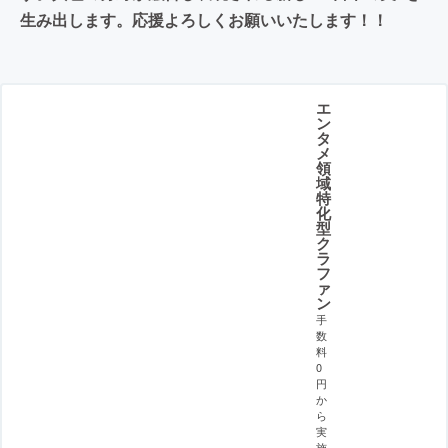
生み出します。応援よろしくお願いいたします！！
エ
ン
タ
メ
領
域
特
化
型
ク
ラ
フ
ァ
ン
手
数
料
0
円
か
ら
実
施