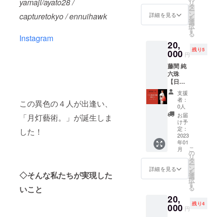
信費等
yamaji/ayato28 /
を施し
リ
信拒否
記入く
お仲間
き添い
タ
決める
はご負
たデザ
ー
設定が
ださ
と一緒
の方の
ン
ため詳
詳細を見る
capturetokyo / ennuihawk
担くだ
インの
を
されて
い。 ※
に体験
見学も
選
細は後
さい。
予定で
択
いない
全ての
してみ
可 ・初
す
日、個
す。 ※
る
メール
グッズ
たい！
Instagram
心者~大
別でご
サイズ
アドレ
は今回
20,
方向け
会クラ
連絡差
はLサイ
スをご
の公演
残り5
のリ
000
スまで
し上げ
円
ズのみ
記入く
のため
ターン
受け付
ますの
となっ
ださ
に月灯
藤間 純
です。
け可 備
で受信
ていま
い。 ※
藝術。
六珠
日本舞
考欄に
拒否設
す。 ※
全ての
の書作
【日本
踊家の
場所/所
定がさ
全ての
グッズ
家 中島
舞踊体
藤間純
属団体/
れてい
支援
グッズ
は今回
美紀が
験！プ
六珠が
希望内
ない
者：
は今回
この異色の４人が出逢い、
の公演
書き下
ライ
初心者
容など
0人
メール
の公演
のため
ろした
ベート
向け日
ご記入
アドレ
お届
「月灯藝術。」が誕生しま
のため
だけに
オリジ
レッス
本舞踊
くださ
け予
スをご
に月灯
月灯藝
ナル
ン】※福
の体験
定：
い ※日
した！
記入く
藝術。
術。の
アート
岡県内
2023
レッス
程等決
ださ
の書作
書作家
年01
で製作
限定 日
ンを行
めるた
い。 ※
家 中島
こ
月
中島美
いたし
本舞踊
いま
の
め詳細
全国各
美紀が
リ
紀が書
ます！
家の藤
す。 グ
タ
は後
地制限
書き下
ー
き下ろ
※許可な
間純六
ループ
ン
日、個
詳細を見る
はござ
ろした
を
したオ
◇そんな私たちが実現した
く引
珠が初
でのご
選
別でご
いませ
オリジ
択
リジナ
用、転
心者向
参加は
す
連絡差
ん ※公
ナル
る
いこと
ルアー
載、複
け日本
２〜５
し上げ
共の場
アート
トで製
20,
製、第
舞踊の
人まで
ますの
である
で製作
作いた
残り4
三者へ
体験
000
です。
で受信
場所の
円
いたし
しま
の提
レッス
●内容
拒否設
確保を