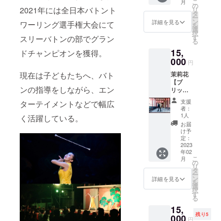
直筆サ
メール
こ
リジナ
月
も舞台
くて少
の
等、
イン入
2021年には全日本バトント
アドレ
リ
ルアー
も自分
しでも
タ
アート
り！ ●
スをご
ー
トで製
でヘア
開くよ
ン
を展示
詳細を見る
ワーリング選手権大会にて
月灯藝
記入く
を
作いた
メイク
うにし
選
するこ
術。オ
ださ
択
しま
を手掛
たい...」
す
スリーバトンの部でグラン
とが出
リジナ
い。 ※
る
す！ ※
けてい
「180度
来ます)
ルシー
全ての
許可な
15,
る茉莉
ドチャンピオンを獲得。
目指し
高画質
ル2種類
グッズ
く引
花の約
000
た
プリン
円
（直径
は今回
用、転
30分間
い！」
トなの
５cmの
の公演
載、複
現在は子どもたちへ、バト
茉莉花
の
「180度
で艶や
丸い
のため
製、第
【ブ
『ショ
は開く
かで綺
シー
だけに
ンの指導をしながら、エン
三者へ
リッジ
ー向け
人けど
麗な仕
ル、カ
月灯藝
の提
解説動
濃いめ
更
上がり
支援
ターテイメントなどで幅広
ラフル
術。の
供、改
画+手書
メイク
に！」
のプリ
者：
アート
書作家
変など
きメッ
解説動
そんな
1人
ント
く活躍している。
にロゴ
中島美
はご遠
セージ
画♡』
方にオ
アート
お届
入り１
紀が書
慮下さ
セット
茉莉花
ススメ
け予
です。
種、和
き下ろ
い。 ※
★】 ブ
のこだ
定：
の方法
●月灯藝
モダン
したオ
送料込
リッ
2023
わりや
を 今回
術。オ
アート
リジナ
みで
年02
ジって
ポイン
初！動
リジナ
にロゴ
こ
ルアー
月
す。
案外
トを 今
の
画にし
ルシー
入り１
リ
トで製
様々な
回特別
タ
ます！
ル2枚
種、紙
ー
作いた
ジャン
に！解
ン
【茉莉
詳細を見る
（直径
印刷）
を
しま
ルで使
説動画
選
花から
５cmの
※動画の
択
す！ ※
われま
にして
す
の手書
丸い
URLを
る
許可な
す。 特
お送り
きメッ
シー
メール
く引
15,
にダン
致しま
セージ
ル、カ
にてお
用、転
残り5
スや審
000
す！！
+サイン
ラフル
円