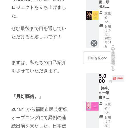
術。頑
ロジェクトを立ち上げまし
張れプ
ラン♡
支援
た。
ただた
者：
だ月灯
7人
藝術。
お届
ぜひ最後まで目を通してい
を応援
け予
したい
定：
ただけると嬉しいです！
方向け
2023
年01
です！
こ
月
●本番当
の
リ
日撮影
タ
ー
された
ン
詳細を見る
を
４人の
まずは、私たちの自己紹介
選
択
写真を
す
る
をさせていただきます。
１枚添
5,0
付し、
残り98
お礼の
00
円
メッ
【御礼
セージ
の一筆
ととも
「月灯藝術。」
書き＆
にメー
ポスト
ルにて
支援
カード
お送り
者：
2018年から福岡市民芸術祭
＆シー
いたし
2人
ルセッ
ます♡
オープニングにて異例の連
お届
ト】 ●
※受信拒
け予
感謝の
続出演を果たした、日本伝
否設定
定：