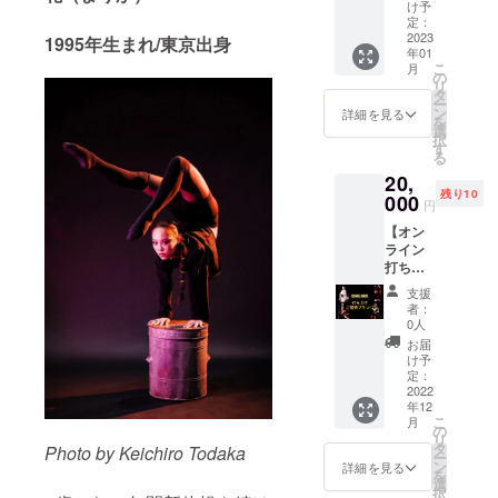
トで製
オリジ
影のご
の解説
け予
出かけ
ル2種類
ます！
作いた
ナルト
案内を
定：
（立っ
がある
（直径
※掲載中
しま
レー
2023
致しま
1995年生まれ/東京出身
たとこ
方な
５cmの
の画像
す！
年01
ナー デ
す。 コ
ろから
ど！♡
丸い
はサン
こ
月
（送料
ザイン...
ロナ禍
の
ブリッ
笑 たま
シー
プルで
リ
込み)
カラフ
のた
タ
ジに入
には濃
ル、カ
す。フ
ー
ルアー
め、今
ン
り起き
詳細を見る
いメイ
ラフル
レーム
を
トバッ
回は公
選
上る）
クをし
アート
は付い
択
クプリ
演後の
す
●背中を
てみた
にロゴ
ていま
る
ント＆
お見送
痛めな
いけど
入り１
せんの
20,
正面右
りがで
いため
やり方
種、和
でご注
残り10
胸に
000
きない
のやり
が分か
円
モダン
意くだ
「月」
のでご
方 ●ど
らな
アート
さい。
【オン
の刺繍
購入者
この柔
い！ と
にロゴ
※返品交
ライン
（※Lサ
様・お
軟をど
いう方
入り１
換はで
打ち上
イズ黒
連れ様
んなふ
にも是
種、紙
きませ
げご招
限定）
のみ撮
うにし
非オス
支援
印刷）
んので
待プラ
身丈
影でき
たら良
者：
スメで
※動画の
ご了承
ン】 公
71cm、
ます！
0人
いのか
す☆
URLを
くださ
演後、
身幅
ご購入
を解説
お届
【茉莉
メール
い。 ※
月灯藝
58cm、
者様の
け予
する特
花から
にてお
受信拒
術。の
肩幅
定：
お持ち
別な動
の手書
送りい
否設定
オンラ
2022
52cm、
のカメ
画にな
きメッ
たしま
がされ
年12
イン打
袖丈
ラで撮
りま
セージ
す！受
こ
ていな
月
ち上げ
60cm ●
の
影致し
す！！
+サイン
信拒否
リ
いメー
へご招
御礼の
タ
ますの
Photo by Keichiro Todaka
★ 【茉
♡ポス
設定が
ー
ルアド
待いた
一筆書
ン
で、ス
詳細を見る
莉花か
トカー
されて
を
レスを
しま
き ●オ
選
マート
らの手
ド＆
いない
択
ご記入