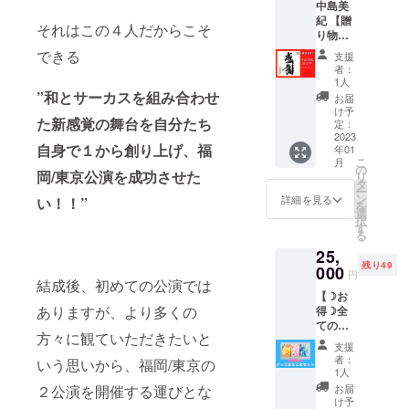
ます！
す！ ※
中島美
供、改
ンを行
・着物
定がさ
お願い
※掲載中
許可な
紀 【贈
変など
いま
の着付
れてい
それはこの４人だからこそ
致しま
の画像
く引
り物に
はご遠
す。 ●
け ・基
ない
す （1
はサン
用、転
最適♡
慮下さ
内容 ・
本的な
できる
メール
人一枚
支援
プルで
載、複
筆で書
い。 (送
着物の
踊りを1
アドレ
者：
ヨガ
す。 ※
製、第
きま
料込み)
着付け
曲指導
1人
スをご
マット
返品交
三者へ
す！色
”和とサーカスを組み合わせ
・基本
プロか
記入く
お届
が敷け
換はで
の提
紙に"感
的な踊
ら着物
け予
ださ
る様な
きませ
た新感覚の舞台を自分たち
供、改
謝"の筆
りを1曲
定：
の着付
い。 ※
一般的
んので
変など
文字作
2023
指導 プ
けを習
リター
なダン
自身で１から創り上げ、
福
ご了承
年01
はご遠
品セッ
ロから
いた
ン有効
ススタ
こ
くださ
月
慮下さ
ト】※5
着物の
の
い、着
期限：
ジオ、
岡/東京公演を成功させた
リ
い。 ※
い。 (送
枚限
着付け
タ
物は
2023年
ヨガス
ー
受信拒
料込み)
定！ ●
を習い
ン
持って
詳細を見る
い！！”
1月1
タジオ
を
否設定
色紙に
たい、
選
いない
日〜
又は体
択
がされ
「感
着物は
す
けれど
2023年
育館）
る
ていな
謝」の
持って
日本舞
7月1日
※リター
いメー
25,
文字を
いない
踊を実
までの
ン有効
ルアド
残り49
筆でお
000
けれど
際に体
半年間
円
期限：
レスを
結成後、初めての公演では
書きし
日本舞
験して
※交通
2023年
ご記入
【☽お
ます！
踊を実
みたい
費、場
1月1
くださ
ありますが、より多くの
得☽全
誰かに
際に体
方必
所代は
日〜
い。 (送
ての
贈りた
験して
見！初
別途ご
2023年
方々に観ていただきたいと
料込み)
グッズ
い、ご
みたい
心者の
負担を
支援
7月1日
おまと
自身で
方必
方大歓
者：
お願い
いう思いから、福岡/東京の
までの
めセッ
飾りた
見！初
1人
迎で
いたし
半年間
ト】 ●
いなど
心者の
２公演を開催する運びとな
す！ ●
お届
ます。
※交通
御礼の
ご自由
方大歓
け予
場所 ・
費、場