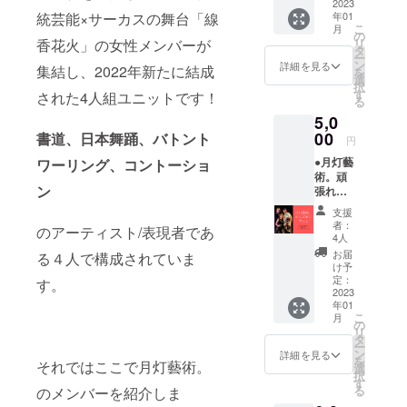
気持ち
2023
がされ
統芸能×サーカスの舞台「線
年01
を一筆
ていな
こ
月
書き
いメー
の
香花火」の女性メンバーが
リ
し、同
ルアド
タ
ー
封いた
レスを
ン
詳細を見る
集結し、2022年新たに結成
を
しま
ご記入
選
択
す。 ●
くださ
す
された4人組ユニットです！
る
オリジ
い。
5,0
ナル
アート
00
書道、日本舞踊、バトント
円
ポスト
●月灯藝
ワーリング、コントーショ
カード2
術。頑
枚（カ
ン
張れプ
ラフル
ラン♡
アート
支援
ただた
１種、
者：
のアーティスト/表現者であ
だ月灯
和モダ
4人
藝術。
ンアー
お届
る４人で構成されていま
を応援
ト１
け予
したい
種） ※
定：
す。
方向け
2023
月灯藝
年01
です！
術。メ
こ
月
・お礼
ンバー4
の
リ
のメー
人の直
タ
ー
ル ・本
筆サイ
ン
詳細を見る
を
それではここで月灯藝術。
番当日
ン入
選
択
撮影さ
り！ ●
す
る
のメンバーを紹介しま
れた４
月灯藝