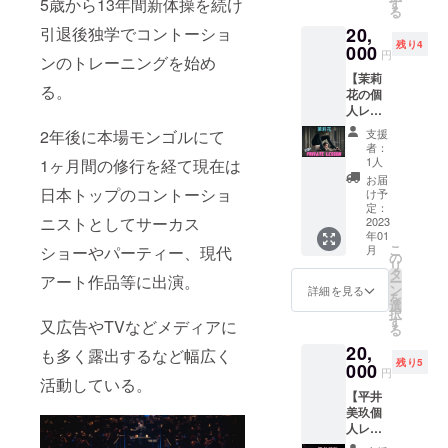
す！ ぜ
5歳から13年間新体操を続け
リジナ
す
フォン
書き
シール
メール
る
くださ
ひ一緒
ルアー
又はカ
メッ
セッ
アドレ
い。 (送
引退後独学でコントーショ
20,
に楽し
トポス
メラを
セージ
ト】 ●
スをご
料込み)
残り4
みま
000
トカー
ご用意
+サイン
円
オリジ
記入く
ンのトレーニングを始め
しょ
ド2枚
下さ
♡ポス
ナルポ
ださ
【茉莉
う！！
（カラ
い。 写
トカー
スト
る。
い。 ※
花の個
(2022年
フル
真は
ド＆
カード1
全ての
人レッ
１２月
アート
SNSな
シール
枚(カラ
グッズ
スン60
初旬頃
１種、
どご自
2年後に本場モンゴルにて
セッ
支援
フル
は今回
分】 出
を予
和モダ
由にお
者：
ト】 ●
アート)
の公演
張レッ
定、90
ンアー
1人
1ヶ月間の修行を経て現在は
使い下
オリジ
茉莉花
のため
スン(日
分程度
ト１
さい★
お届
ナルポ
があな
に月灯
本全国
日本トップのコントーショ
を予定)
種） ※
け予
※備考欄
スト
たへ
藝術。
可能) ・
※詳細は
定：
月灯藝
に撮影
カード1
メッ
の書作
ニストとしてサーカス
個人
2023
後日、
術。メ
希望の
枚(カラ
セージ
家 中島
年01
レッス
個別で
ンバー4
人数を
フル
をお書
こ
ショーやパーティー、現代
美紀が
月
ン内容
ご連絡
の
人の直
お書き
アート)
きしま
リ
書き下
柔軟方
差し上
タ
筆サイ
くださ
茉莉花
アート作品等に出演。
す！ ※
ー
ろした
法/柔軟
げます
ン
ン入
詳細を見る
い。
があな
直筆サ
を
オリジ
フロア
ので受
選
り！ ●
（定員
たへ
イン入
択
ナル
ワーク/
信拒否
す
月灯藝
又広告やTVなどメディアに
はご購
メッ
り！ ●
る
アート
コン
設定が
術。オ
入者様
セージ
月灯藝
で製作
20,
トー
されて
も多く露出するなど幅広く
リジナ
を含め
をお書
術。オ
いたし
残り5
ション
000
いない
ルシー
５名様
円
きしま
リジナ
ます！
活動している。
トレー
メール
ル2枚
までと
す！ ※
ルシー
※許可な
【平井
ニング
アドレ
（直径
させて
直筆サ
ル2種類
く引
美玖個
※ご支援
スをご
５cmの
いただ
イン入
（直径
用、転
人レッ
者様の
記入く
丸い
きま
り！ ●
５cmの
載、複
スン】
同伴