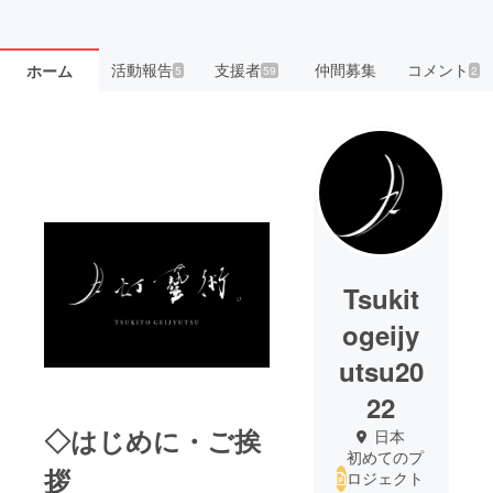
活動報告
支援者
仲間募集
コメント
ホーム
5
59
2
Tsukit
ogeijy
utsu20
22
◇はじめに・ご挨
日本
初めてのプ
拶
ロジェクト