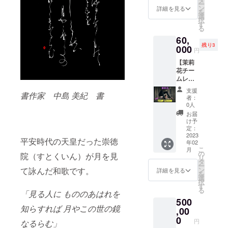
にご家
ル、カ
い方の
ー
とが出
保をお
チーム
名前や
ン
族やご
詳細を見る
ラフル
お名前
を
来ませ
願い致
レッス
会社名
選
友人の
アート
をお書
択
んの
しま
ン内容
を記載
す
方が一
にロゴ
きくだ
る
で、必
す。 ※
振り付
し、本
緒でも
入り１
さ
ずご持
日程等
60,
け/講習
番当日
可能で
種、和
い！！
参くだ
決める
残り3
会 ・体
000
にお客
す。 ※
円
モダン
「○○様
さい。
ため詳
育館の
様全員
詳細は
アート
へ」と
※日程等
細は後
【茉莉
みレッ
に配布
後日、
にロゴ
小筆で
決める
日、個
花チー
スン可
致しま
個別で
入り１
お書き
ため詳
別でご
ムレッ
(体育館
す！ ※
ご連絡
種、紙
いたし
細は後
連絡差
スン】
は全
公演動
差し上
支援
印刷の
ます。
日、個
書作家 中島 美紀 書
し上げ
出張
面、又
画のエ
げます
者：
シー
感謝の
別でご
ますの
レッス
はチー
ンディ
0人
ので受
ル） ●
左下に
連絡差
で受信
ン90分
ムの人
ングに
信拒否
お届
アート
は贈る
し上げ
拒否設
(日本全
数が練
スポン
け予
設定が
クリア
方のお
ますの
定がさ
国可能)
習でき
定：
サー様
されて
ファイ
名前を
で受信
れてい
5人〜20
2023
る広さ
として
いない
平安時代の天皇だった崇徳
ル(A4サ
お書き
拒否設
年02
ない
人 レッ
が確保
お名前
メール
イズ)カ
こ
いたし
月
定がさ
メール
スン内
出来る
の
もしく
院（すとくいん）が月を見
アドレ
ラフル
リ
ます！
れてい
アドレ
容 柔軟
場合
タ
は会社
スをご
アート
ー
2,3枚目
ない
スをご
方法/柔
は、体
て詠んだ和歌です。
ン
名を掲
詳細を見る
記入く
デザイ
を
のお写
メール
記入く
軟フロ
育館半
選
載させ
ださ
ン ●
択
真のよ
アドレ
ださ
アワー
面でも
す
ていた
い。 ※
アート
る
うな書
スをご
「見る人に もののあはれを
い。
ク/コン
可能で
だきま
インタ
ノート
き方に
記入く
500
トー
す) ※体
す！ ※
ビュー
(A5サイ
なりま
知らすれば 月やこの世の鏡
ださ
ション
,00
育館の
本公演
会開催
ズ、罫
す。 ※
い。
トレー
確保を
0
収録動
のURL
円
なるらむ」
線タイ
裏に中
ニング
お願い
画の