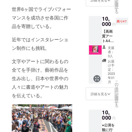
ラフル
を
和モダ
丸い
選
アート
択
世界6ヶ国でライブパフォー
ンアー
シー
す
にロゴ
る
トデザ
ル、カ
入り１
マンスを成功させ各国に作
10,
イン(白)
ラフル
種、和
残り47
綿
000
アート
モダン
円
品を寄贈している。
100%、
にロゴ
アート
【高画
サイズ
入り１
にロゴ
質アー
S/M/L/X
種、和
入り１
近年ではインスタレーショ
トA4
L（画像
モダン
種、紙
セッ
２枚目
アート
ン制作にも挑戦。
印刷の
支援
ト】※
のサイ
にロゴ
シー
者：
赤、ピ
ズ寸法
入り１
3人
ル） ※
ンク、
をご覧
文字やアートに関わるもの
種、紙
画像の
お届
オレン
くださ
印刷の
け予
ポスト
全てを手掛け、藝術作品を
ジ、黄
い） ●
定：
シー
カード
色など
2023
オリジ
ル） ●
はサン
生み出し、日本や世界中の
年01
元気に
ナル
アート
プルで
こ
月
なるカ
アート
の
クリア
す ※全
人々に書道やアートの魅力
リ
ラフル
ポスト
タ
ファイ
ての
ー
カラー
カード2
ン
ル(A4サ
詳細を見る
グッズ
を伝えている。
を
を使っ
枚（カ
選
イズ)カ
は今回
択
たアー
ラフル
す
ラフル
の公演
る
トをお
アート
アート
のため
10,
届けし
１種、
デザイ
だけに
ます！
000
和モダ
ン ●
月灯藝
円
●御礼の
ンアー
アート
術。の
●公演を
一筆書
ト１
ノート
書作家
観に行
き ●高
種） ※
(A5サイ