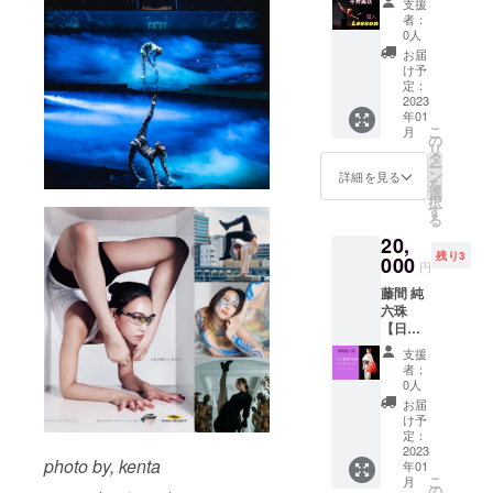
ださ
シー
す。）
支援
月灯藝
丸い
製、第
※出張
者、付
い。 ※
ル、カ
者：
※詳細は
術。オ
シー
三者へ
レッス
き添い
オンラ
0人
ラフル
メール
リジナ
ル、カ
の提
ン(日本
の方も
イン打
アート
お届
にてお
ルシー
ラフル
供、改
全国可
見学
ち上げ
け予
にロゴ
知らせ
ル2種類
アート
変など
能) 90分
可。備
定：
開催の
入り１
致しま
（直径
にロゴ
はご遠
個人
2023
考欄に
URLを
種、和
すので
５cmの
入り１
慮下さ
年01
レッス
同伴
メール
モダン
受信拒
丸い
こ
種、和
月
い。 (送
ン ・
者・付
の
にてお
アート
否設定
シー
リ
モダン
料込み)
レッス
き添い
タ
送りい
にロゴ
がされ
ル、カ
ー
アート
ン内容
の方の
ン
たしま
詳細を見る
入り１
ていな
ラフル
を
にロゴ
振り付
有無を
選
す。 ※
種、紙
いメー
アート
択
入り１
け/指導/
ご記載
す
おひと
印刷の
ルアド
にロゴ
る
種、紙
講習会
くださ
りの参
シー
レスを
入り１
印刷）
20,
・体育
い。 備
加で
ル） ※
ご記入
種、和
※動画の
残り3
館のみ
000
考欄
も、同
トレー
円
くださ
モダン
URLを
レッス
に、場
じ空間
ナーは
い。 ※
アート
メール
藤間 純
ン可(体
所/チー
にご家
バック
当日は
にロゴ
にてお
六珠
育館半
ムの簡
族やご
プリン
こちら
入り１
送りい
【日本
面でも
単な詳
友人の
ト、正
がお送
種、紙
たしま
舞踊体
可能で
細/想定
方が一
面右胸
支援
りした
印刷）
す！受
験！グ
す) ※体
人数/希
緒でも
者：
の部分
メール
※動画の
信拒否
ループ
育館の
望内容/
0人
可能で
には月
の画面
URLを
設定が
レッス
確保を
付き添
す。 ※
お届
灯藝
を受付
メール
されて
ン】90
お願い
いの有
け予
オンラ
術。の
にてご
にてお
いない
分 ※福
いたし
定：
無をご
イン打
ロゴで
提示下
送りい
メール
岡県内
2023
ます。
記入く
ち上げ
ある月
さい。
photo by, kenta
たしま
アドレ
年01
限定 ご
※同伴
ださい
での通
の刺繍
こ
す！受
月
スをご
友人や
者・付
の
※日程等