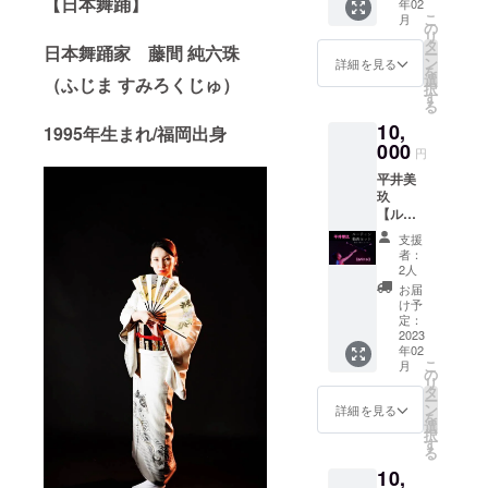
【日本舞踊】
年02
ジ】 (子
ご連絡
レーム
※全ての
月灯藝
こ
月
ども〜
差し上
の
に入れ
グッズ
術。の
リ
大人 上
げます
タ
てご自
は今回
書作家
日本舞踊家 藤間 純六珠
ー
級者向
ので受
ン
宅やオ
詳細を見る
の公演
中島美
を
き動画)
信拒否
選
フィス
（ふじま すみろくじゅ）
のため
紀が書
択
●ソロ (1
設定が
す
等、
だけに
き下ろ
る
本のバ
されて
アート
月灯藝
したオ
10,
トンを
いない
1995年生まれ/福岡出身
を展示
術。の
リジナ
使った
000
メール
するこ
書作家
円
ルアー
動画) バ
アドレ
とが出
中島美
トで製
平井美
トント
スをご
来ます)
紀が書
作いた
玖
ワラー
記入く
高画質
き下ろ
しま
【ルー
平井美
ださ
プリン
したオ
す！ ※
ティン
玖のソ
い。 ※
トなの
リジナ
支援
掲載中
動画解
ロバト
許可な
で艶や
者：
ルアー
の画像
説付
ンルー
く引
2人
かで綺
トで製
はサン
き！＋
ティン
用、転
麗な仕
お届
作いた
プルで
手書き
動画＋
載、複
け予
上がり
しま
す。 ※
メッ
ポイン
定：
製、第
のプリ
す！ ※
返品交
セー
2023
トを分
三者へ
ント
掲載中
換はで
年02
ジ】 (子
かりや
の提
アート
の画像
きませ
こ
月
ども〜
すく解
の
供、改
です。
はサン
んので
リ
大人 上
説！(約
タ
変など
●月灯藝
プルで
ご了承
ー
級者向
15~20
ン
はご遠
詳細を見る
術。オ
す。 ※
くださ
を
き動画)
分) 上級
選
慮下さ
リジナ
サイズ
い。 ※
択
●トゥー
者、大
す
い。
ルシー
は男女
受信拒
る
バトン
会の選
ル2枚
兼用サ
否設定
10,
(2本の
手権を
（直径
イズ
がされ