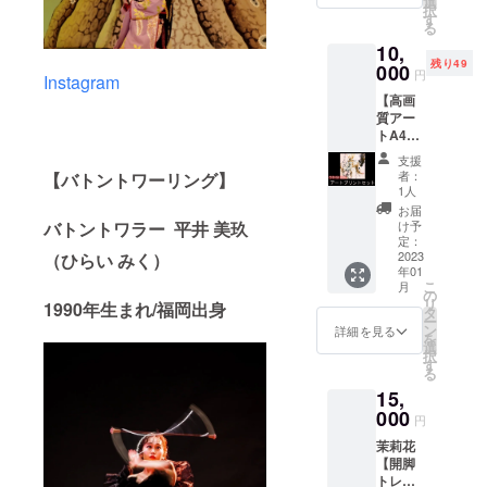
やすく
選
セージ
をお書
にロゴ
択
いメー
撮影さ
説明し
す
♡ポス
きしま
入り１
る
ルアド
れた４
た動画
トカー
す！ ※
種、紙
レスを
10,
人の集
約20分
ド＆
直筆サ
印刷）
ご記入
残り49
合写真
000
間 夏の
シール
イン入
円
※動画の
Instagram
くださ
・待ち
花火大
セッ
り！ ●
URLを
い。 (送
【高画
受けに
会など
ト】 ●
月灯藝
メール
料込み)
質アー
使える
に着て
オリジ
術。オ
にてお
トA4
アート
いきた
ナルポ
リジナ
送りい
セッ
画像
い浴
スト
ルシー
支援
たしま
ト】※
（カラ
衣！ 着
カード1
者：
【バトントワーリング】
ル2種類
す！受
黒、
フル
崩れし
1人
枚(カラ
（直径
信拒否
白、
アー
にくい
フル
お届
５cmの
設定が
ゴール
ト、和
バトントワラー 平井 美玖
きれい
け予
アート)
丸い
されて
ドを
モダン
定：
な着方
平井美
シー
いない
使った
2023
（ひらい みく）
アート
を知り
玖があ
ル、カ
メール
年01
和モダ
の２種
たい方
なたへ
ラフル
アドレ
こ
月
ンアー
類） ・
の
必見で
メッ
アート
スをご
リ
1990年生まれ/福岡出身
トをお
公演中
タ
す。 着
セージ
にロゴ
記入く
ー
届けし
に撮影
ン
付けか
詳細を見る
をお書
入り１
ださ
を
ます！
した
選
ら、美
きしま
種、和
い。 ※
択
●御礼の
とって
す
しい立
す！ ※
モダン
全ての
る
一筆書
おきの
ち姿・
直筆サ
アート
グッズ
15,
き ●高
舞台写
立ち振
イン入
にロゴ
は今回
画質プ
000
真3枚
る舞い
り！ ●
円
入り１
の公演
リント
付き！
まで学
月灯藝
種、紙
のため
茉莉花
アート
※全て
ぶこと
術。オ
印刷）
だけに
【開脚
（A4サ
メール
ができ
リジナ
※動画は
月灯藝
トレー
イズ）
にてお