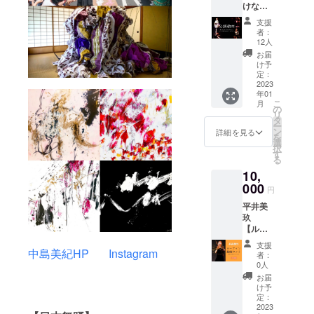
中島美
けない
画質プ
月灯藝
ズ、罫
紀が書
けれ
リント
術。メ
線タイ
き下ろ
支援
ど、観
アート
ンバー4
プ)和モ
者：
したオ
たい！
（A4サ
人の直
12人
ダン
リジナ
という
イズ）
筆サイ
アート
お届
ルアー
方向け
フレー
ン入
け予
デザイ
トで製
のリ
ムなし
定：
り！ ●
ン ●オ
作いた
ターン
2023
※中島美
月灯藝
リジナ
しま
年01
です！
紀の直
術。オ
ルトー
す！ (送
こ
月
公演動
筆サイ
の
リジナ
トバッ
料込み)
リ
画の
ン入
タ
ルシー
グ カ
ー
URLを
り！ (今
ン
ル2枚
詳細を見る
ラフル
を
メール
回の公
選
（直径
アート
択
にてお
演の為
す
５cmの
デザイ
る
送りい
だけに
丸い
ン(コッ
10,
たしま
月灯藝
シー
トン生
す！ ぜ
000
術。の
ル、カ
地・横
円
ひご自
書作家
ラフル
36cm×
平井美
宅で私
中島美
アート
高さ
玖
たちの
紀が書
にロゴ
37cmマ
【ルー
舞台を
き下ろ
入り１
チ
ティン
楽しん
した
種、和
11cm)
支援
動画解
中島美紀HP
Instagram
でくだ
アート
モダン
者：
※全ての
説付
さ
を高画
0人
アート
グッズ
き！＋
い！！
質プリ
にロゴ
お届
は今回
手書き
※動画は
ント！
け予
入り１
の公演
メッ
後日、
定：
お好み
種、紙
のため
セー
2023
個別で
のフ
印刷）
だけに