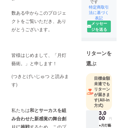
です
特定商取引
数ある中からこのプロジェ
法に基づく
表記
クトをご覧いただき、あり
メッセー
がとうございます。
ジを送る
リターンを
皆様はじめまして、「月灯
選ぶ
藝術。」と申します！
(つきとげいじゅつ と読みま
目標金額
未達でも
す)
リターン
が届きま
す
(All-in
方式)
私たちは
和とサーカスを組
3,0
00
み合わせた新感覚の舞台創
円
●月灯藝
りに挑戦
するため、このプ