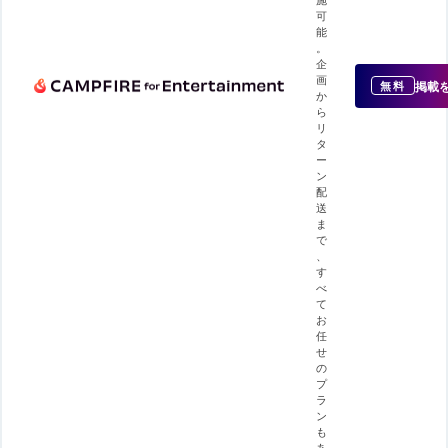
可
能
。
企
画
掲載
無料
か
ら
リ
タ
ー
ン
配
送
ま
で
、
す
べ
て
お
任
せ
の
プ
ラ
ン
も
あ