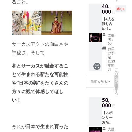
れた４
る
こと。
トを高
アート
ンの場
くださ
40,
人の集
画質プ
ポスト
合、公
い。着
残り3
合写真
000
リン
カード
共の場
円
付けに
・待ち
ト！お
（カラ
である
足りな
【4人を
受けに
好みの
フル
市民セ
い物が
独り占
使える
フレー
アー
ンター
ござい
め！イ
アート
ムに入
ト）に
の和室
ました
ンタ
画像
れてご
中島美
等、場
支援
ら、お
ビュー
（カラ
自宅や
紀があ
者：
所の確
貸しで
プラ
サーカスアクトの面白さや
フル
オフィ
0人
なたへ
保をお
きます
ン】 4
アー
ス等、
メッ
お届
願い致
ので備
神秘さ、そして
人に聞
ト、和
アート
け予
セージ
しま
考欄に
きたい
モダン
定：
を展示
をお書
す。 ※
足りな
こと、
2023
アート
するこ
きしま
同伴
いもの
和とサーカスが融合するこ
年01
質問や
の２種
とが出
す！ ※
者・付
をお書
こ
月
悩み相
類） ・
の
来ます)
２枚直
き添い
とで生まれる新たな可能性
きくだ
リ
談、生
公演中
タ
高画質
筆サイ
の方の
さい。
ー
い立
に撮影
ン
プリン
詳細を見る
や
”日本の美”をたくさんの
ン入
見学も
「足
を
ち、今
した
選
トなの
り！ ●
可 ※リ
袋」は
択
までの
とって
方々に観て体感してほし
す
で艶や
月灯藝
ターン
お貸し
る
経験、
おきの
かで綺
術。オ
有効期
するこ
50,
い！
なんで
舞台写
麗な仕
リジナ
限：
とが出
も答え
000
真10
上がり
ルシー
円
2023年
来ませ
ます！
枚 付
のプリ
ル2枚
1月1
んの
【スポ
あなた
き！ ※
ント
（直径
日〜
で、必
ンサー
だけの
全て
アート
５cmの
2023年
ずご持
お名前
スペ
メール
です。
丸い
7月1日
それが
日本で生まれ育った
参くだ
掲載プ
シャル
にてお
●オリジ
シー
支援
までの
さい。
ラン】