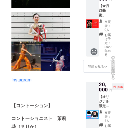
送りい
載、複
美系ス
こだわ
♡ポス
アート
たしま
製、第
【★月
ポーツ
りの強
トカー
にロゴ
す！受
三者へ
灯藝
にはか
い茉莉
ド＆
入り１
信拒否
の提
術。メ
かせま
花の 裏
シール
種、和
設定が
供、改
ンバー
せん。
技ポイ
セッ
モダン
支援
されて
変など
と記念
ダンス
ントを
ト】 ●
者：
アート
いない
はご遠
撮影ス
や体
沢山盛
0人
オリジ
にロゴ
メール
慮下さ
ペシャ
操、新
り込ん
ナルポ
お届
入り１
アドレ
い。 ※
ルプラ
体操な
で最高
け予
スト
種、紙
スをご
送料込
ン★】
ど習っ
定：
に可愛
カード1
印刷の
記入く
みで
本番当
2022
ている
くなる
枚(カラ
シー
ださ
す。
年10
日、公
方や、
メイク
フル
ル） ※
こ
い。 ※
月
演直後
ヨガや
の
動画！
アート)
グッズ
リ
全ての
にメン
健康の
タ
ダンス
茉莉花
は全て
ー
グッズ
バー4人
ために
ン
等の発
詳細を見る
があな
今回の
を
は今回
とご購
ブリッ
選
表会
たへ
公演の
択
の公演
入者様
ジに興
す
や、 舞
メッ
為だけ
る
のため
Instagram
で 記念
味のあ
台出演
セージ
に月灯
だけに
20,
撮影が
る方是
を予定
をお書
藝術。
月灯藝
残り46
出来る
000
非オス
してい
きしま
円
の書作
術。の
プラン
スメで
る方、
す！ ※
家 中島
書作家
【オリ
で
す☆ ブ
記念動
直筆サ
美紀が
中島美
ジナル
す！！
リッジ
画撮影
イン入
書き下
【コントーション】
紀が書
限定ト
★ご購
を細か
や ホテ
り！ ●
ろした
き下ろ
レー
入者様
く分析
ルの
月灯藝
支援
アート
したオ
ナー
含め、5
し、 ●
ディ
者：
術。オ
コントーショニスト 茉莉
を使っ
リジナ
セッ
名様に
立ちブ
4人
ナーや
リジナ
て製作
ルアー
ト】 ●
限り撮
リッジ
花（まりか）
夜のお
お届
ルシー
いたし