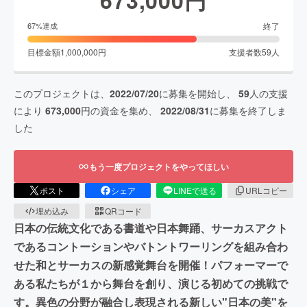
終了
67
%達成
目標金額
1,000,000
円
支援者数
59
人
このプロジェクトは、
2022/07/20
に募集を開始し、
59
人の支援
により
673,000
円の資金を集め、
2022/08/31
に募集を終了しま
した
もう一度プロジェクトをやってほしい
ポスト
シェア
LINEで送る
URLコピー
埋め込み
QRコード
日本の伝統文化である書道や日本舞踊、サーカスアクト
であるコントーションやバトントワーリングを組み合わ
せた和とサーカスの新感覚舞台を開催！パフォーマーで
ある私たちが１から舞台を創り、演じる初めての挑戦で
す。異色の分野が融合し表現される新しい"日本の美"を