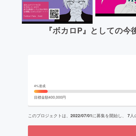
『ボカロP』としての今
4
%達成
目標金額
400,000
円
このプロジェクトは、
2022/07/01
に募集を開始し、
7
人