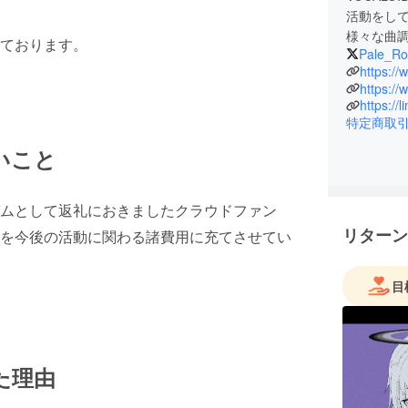
活動をし
様々な曲
ております。
Pale_Ro
https://
https:/
https://l
特定商取
いこと
ムとして返礼におきましたクラウドファン
リターン
を今後の活動に関わる諸費用に充てさせてい
目
た理由