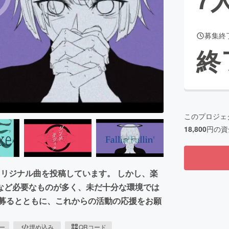
募集終
CAMPFIRE for Social Good
CAMPFIRE Creation
終
CAMPFIREふるさと納税
machi-ya
コミュニティ
このプロジェ
18,800
円の資
いたオリジナル曲を投稿しています。 しかし、楽
など必要なものが多く、未だ十分な環境では
を募るとともに、これからの活動の応援をお願
ピー
埋め込み
QRコード