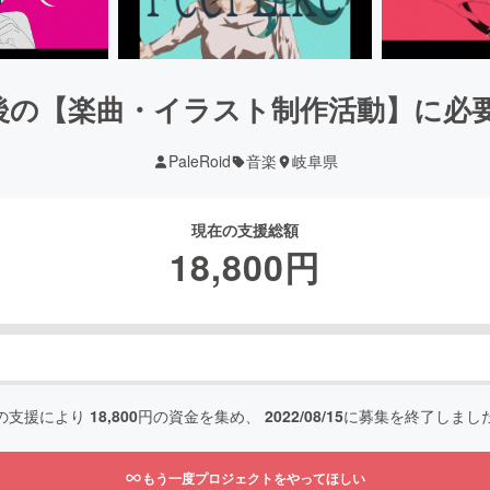
後の【楽曲・イラスト制作活動】に必
PaleRoid
音楽
岐阜県
現在の支援総額
18,800
円
の支援により
18,800
円の資金を集め、
2022/08/15
に募集を終了しまし
もう一度プロジェクトをやってほしい