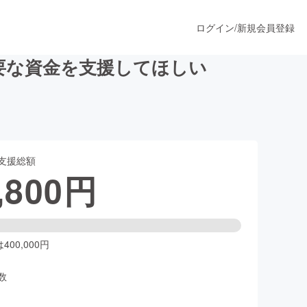
ログイン
/
新規会員登録
要な資金を支援してほしい
うすぐ公開されます
支援総額
プロダクト
,800
円
ファッション
スポーツ
00,000円
数
ア
ソーシャルグッド
人