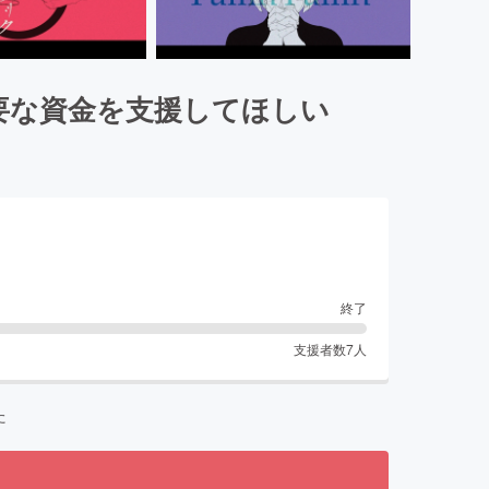
要な資金を支援してほしい
終了
支援者数
7
人
た