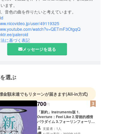
ています。
調、音色の曲を作りたいと考えています。
id
www.nicovideo.jp/user/49119325
/www.youtube.com/watch?v=QETmF3OtgqQ
inktr.ee/paleroid
引法に基づく表記
メッセージを送る
を選ぶ
標金額未達でもリターンが届きます
(All-in方式)
700
円
「新約」Instruments版 1.
Overture：Feel Like 2.背徳的感情
パラダイム 3.フォーリンフォーリン
4.今際灯火 5.？？？ 新約EPのオフ
支援者：1人
ボーカル版となります。通常版との
お届け予定：2022年10月