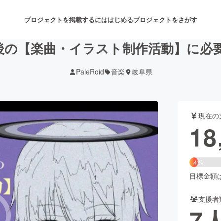
プロジェクトを掲載するには
はじめる
プロジェクトをさがす
後の【楽曲・イラスト制作活動】に必
PaleRoid
音楽
岐阜県
注目のリターン
注目の新着プロジェクト
募集終了が近いプロジェクト
も
現在の
音楽
舞台・パフォーマンス
18
ゲーム・サービス開発
フード・飲食店
4%
書籍・雑誌出版
アニメ・漫画
目標金額は4
支援者
チャレンジ
ビューティー・ヘルスケ
7