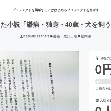
プロジェクトを掲載するには
はじめる
プロジェクトをさがす
た小説「鬱病・独身・40歳・犬を飼
Kazuaki asahara
書籍・雑誌出版
福岡県
注目のリターン
注目の新着プロジェクト
募集終了が近いプロジェクト
も
現在の
音楽
舞台・パフォーマンス
0
ゲーム・サービス開発
フード・飲食店
0%
書籍・雑誌出版
アニメ・漫画
目標金額は1
支援者
チャレンジ
ビューティー・ヘルスケ
0