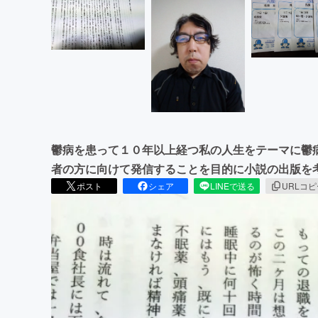
鬱病を患って１０年以上経つ私の人生をテーマに鬱
者の方に向けて発信することを目的に小説の出版を
ポスト
シェア
LINEで送る
URLコ