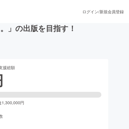
ログイン
/
新規会員登録
う。」の出版を目指す！
うすぐ公開されます
支援総額
プロダクト
円
ファッション
スポーツ
,300,000円
数
ア
ソーシャルグッド
人