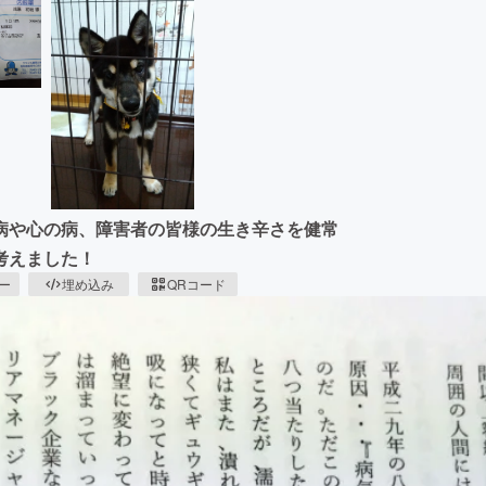
病や心の病、障害者の皆様の生き辛さを健常
考えました！
ピー
埋め込み
QRコード