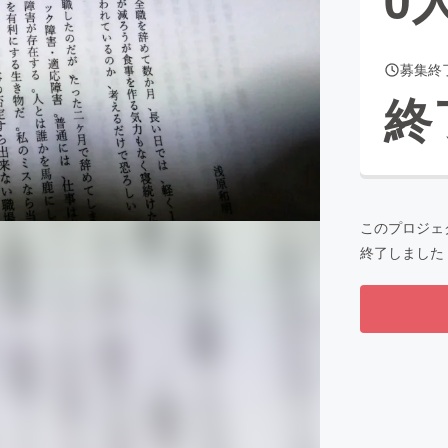
募集終
CAMPFIRE for Social Good
CAMPFIRE Creation
終
CAMPFIREふるさと納税
machi-ya
コミュニティ
このプロジェ
終了しました