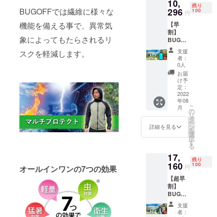
10,
格
残り
11,440
296
BUGOFFでは繊維に様々な
100
円
円（税
【早
機能を備える事で、異常気
込）か
割】
ら ２
象によってもたらされるリ
BUGOF
０％Ｏ
Fマルチ
ＦＦ
支援
スクを軽減します。
パー
→
者：
カー
9,152円
0人
【１
（税
お届
０％Ｏ
込） サ
け予
ＦＦ】
イズ：
定：
BUGOF
2022
M、L、
年08
F(バグ
XL、
こ
月
オフ)マ
XXL ※男
の
リ
ルチ
女兼
タ
ー
パー
用。女
ン
詳細を見る
を
カー 市
性はワ
選
択
場販売
ンサイ
す
る
予定価
ズダウ
17,
格
ンで対
残り
11,440
160
応。 カ
100
円
オールインワンの7つの効果
円（税
ラー：
【超早
込）か
ネイ
割】
ら １
ビー、
BUGOF
０％Ｏ
オリー
Fマルチ
ＦＦ
ブ、
支援
パー
→
ターコ
者：
カー2枚