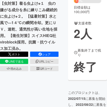
18%
【虫対策】着る虫よけ※１ 虫の
目標金額は
まちづくり・地域活性化
嫌がる成分を糸に練りこみ継続的
100,000円
に虫よけ※２。 【猛暑対策】水と
風で―1４℃の瞬間冷却。更にＵ
支援者数
CAMPFIRE for Social Good
CAMPFIRE Creation
2
人
Ｖ、速乾、通気性が高い生地を採
CAMPFIREふるさと納税
machi-ya
コミュニティ
用。 【衛生対策】スイスHIEQ社
viroblock採用。抗菌・抗ウイル
ス加工済み。
募集終了まで残
ポスト
シェア
り
終了
LINEで送る
URLコピー
埋め込み
QRコード
このプロジェクトは、
2022/07/15
に募集を開始
し、
2022/08/22
に募集を