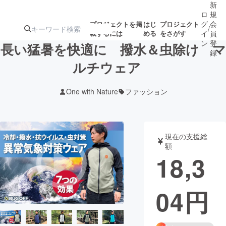
新
ロ
規
グ
会
プロジェクトを掲
はじ
プロジェクト
/
載するには
める
をさがす
イ
員
ン
登
長い猛暑を快適に 撥水＆虫除け マ
録
ルチウェア
人気のプロ
注目のリ
注目の新着プロ
募集終了が近いプ
もうすぐ公開
One with Nature
ファッション
ジェクト
ターン
ジェクト
ロジェクト
されます
アート・写真
音楽
現在の支援総
額
18,3
テクノロジー・ガジェット
ゲーム・サ
04
円
映像・映画
書籍・雑誌
ビジネス・起業
チャレンジ