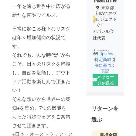
一年を通じ世界中に広がる
東京都
初めてのプ
新たな菌やウイルス。
ロジェクト
です
日常に起こる様々なリスク
アパレル会
は年々増加傾向の状況で
社代表
す。
人の幸せと
https://www.373kz.com/
それでもこんな時代だから
心身の健康
特定商取引
こそ、日々のリスクを軽減
をウェル
法に基づく
表記
ビーイング
し、自然を堪能し、アウト
メッセー
な社会を創
ドア活動を楽しんで頂きた
ジを送る
造します。
い！
そんな想いから世界中の英
知※を集め、7つの機能を
リターンを
もった特殊ウェアをご案内
選ぶ
させて頂きます。
※日本・オーストラリア・ス
目標金額