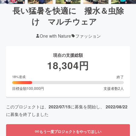
長い猛暑を快適に 撥水＆虫除
け マルチウェア
One with Nature
ファッション
現在の支援総額
18,304
円
終了
18
%達成
目標金額
100,000
円
支援者数
2
人
このプロジェクトは、
2022/07/15
に募集を開始し、
2022/08/22
に募集を終了しました
もう一度プロジェクトをやってほしい