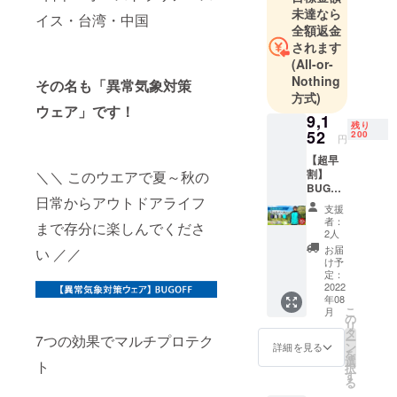
未達なら
イス・台湾・中国
全額返金
されます
(All-or-
Nothing
その名も「異常気象対策
方式)
ウェア」です！
9,1
残り
52
200
円
【超早
割】
＼＼ このウエアで夏～秋の
BUGOF
日常からアウトドアライフ
Fマルチ
支援
パー
者：
まで存分に楽しんでくださ
カー
2人
【２
お届
い ／／
０％Ｏ
け予
ＦＦ】
定：
BUGOF
2022
年08
F(バグ
こ
月
オフ)マ
の
リ
ルチ
タ
7つの効果でマルチプロテク
ー
パー
ン
詳細を見る
を
カー 市
選
ト
択
場販売
す
る
予定価