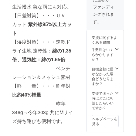
女兼
生活撥水 急な雨にも対応。
ファンディ
用。女
ングされま
性はワ
【日差対策】・・・ＵＶ
ンサイ
す。
カット
紫外線95%以上カッ
ズダウ
ンで対
ト
応。 カ
支援に関するよ
ラー：
【湿度対策】・・・速乾ド
くある質問
ネイ
ビー、
手数料はいく
ライ生地 速乾性：
綿の1.35
オリー
らかかります
ブ、
倍、通気性：綿の1.65倍
か？
ターコ
ベンチ
イズ、
目標金額に届
アイス
かなかった場
レーション＆メッシュ素材
グレー
合どうなりま
納品ス
すか？
【軽 量】・・・昨年対
ケ
ジュー
支援で困った
比
約40%軽量
ル：8月
時はどこに相
頭から
昨年
談したらいい
順に発
ですか？
346g→今年203g 共にMサイ
送
ヘルプページを
ズ持ち運びも便利です。
見る