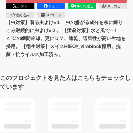
ポスト
シェア
LINEで送る
URLコピー
埋め込み
QRコード
【虫対策】着る虫よけ※１ 虫の嫌がる成分を糸に練り
こみ継続的に虫よけ※２。 【猛暑対策】水と風で―1
４℃の瞬間冷却。更にＵＶ、速乾、通気性が高い生地を
採用。 【衛生対策】スイスHIEQ社viroblock採用。抗
菌・抗ウイルス加工済み。
このプロジェクトを見た人はこちらもチェックし
ています