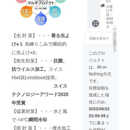
10,296
イズ、
0人
セット
円（税
アイス
お届
【２
込） サ
グレー
け予
５％Ｏ
イズ：
定：
納品ス
ＦＦ】
2022
M、L、
ケ
年08
BUGOF
XL、
ジュー
こ
月
F(バグ
XXL ※男
の
ル：8月
リ
オフ)マ
女兼
タ
初旬か
【虫 対 策】・・・
着る虫よ
ー
ルチ
用。女
ン
ら順に
詳細を見る
を
パー
性はワ
選
発送
け※１
糸練りこみで継続的
択
カー（2
ンサイ
す
る
枚） 市
に虫よけ※2。
ズダウ
このプロ
場販売
ンで対
ジェクト
【衛生対策】・・・
抗菌、
予定価
応。 カ
格
ラー：
は、All-or-
抗ウイルス加工。
スイス
22,880
ネイ
Nothing方式
円（税
ビー、
HieQ社viroblock採用。
込）か
オリー
です。
ら ２
ブ、ア
スイス
目標金額を
５％Ｏ
イスグ
ＦＦ
レー 納
テクノロジーアワード2020
達成した場
→
品スケ
合にのみ、
年受賞
17,160
ジュー
円（税
ル：8月
2022/08/22
【猛暑対策】・・・水と風
込） サ
初旬か
23:59:59
ま
イズ：
ら順に
で-14℃
瞬間冷却
M、L、
発送
でに集まっ
XL、
【雨 対 策 】・・・撥水加工
た金額が
XXL ※男