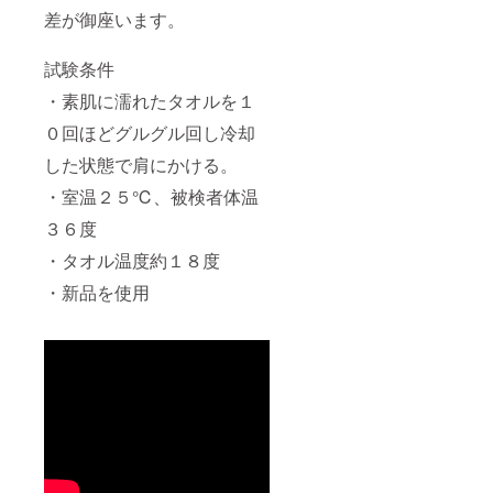
差が御座います。
試験条件
・素肌に濡れたタオルを１
０回ほどグルグル回し冷却
した状態で肩にかける。
・室温２５℃、被検者体温
３６度
・タオル温度約１８度
・新品を使用